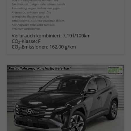
sich um Beispielbilder handeln die
Sonderausstattungen oder abweichende
Ausstattung zeigen, welche nur gegen
Aufpreis zu erhalten sind. Die
schriftliche Beschreibung ist
entscheidend, nicht die gezeigten Bilder.
Alle Angaben sind ohne Gewähr.
Irrtümer vorbehalten.
Verbrauch kombiniert:
7,10 l/100km
CO
-Klasse:
F
2
CO
-Emissionen:
162,00 g/km
2