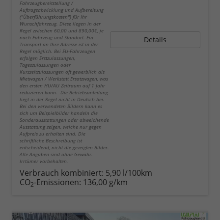
Fahrzeugbereitstellung /
Auftragsabwicklung und Aufbereitung
("Überführungskosten") für Ihr
Wunschfahrzeug. Diese liegen in der
Regel zwischen 60,00 und 890,00€, je
nach Fahrzeug und Standort. Ein
Details
Transport an Ihre Adresse ist in der
Regel möglich. Bei EU-Fahrzeugen
erfolgen Erstzulassungen,
Tageszulassungen oder
Kurzzeitzulassungen oft gewerblich als
Mietwagen / Werkstatt Ersatzwagen, was
den ersten HU/AU Zeitraum auf 1 Jahr
reduzieren kann. Die Betriebsanleitung
liegt in der Regel nicht in Deutsch bei.
Bei den verwendeten Bildern kann es
sich um Beispielbilder handeln die
Sonderausstattungen oder abweichende
Ausstattung zeigen, welche nur gegen
Aufpreis zu erhalten sind. Die
schriftliche Beschreibung ist
entscheidend, nicht die gezeigten Bilder.
Alle Angaben sind ohne Gewähr.
Irrtümer vorbehalten.
Verbrauch kombiniert:
5,90 l/100km
CO
-Emissionen:
136,00 g/km
2