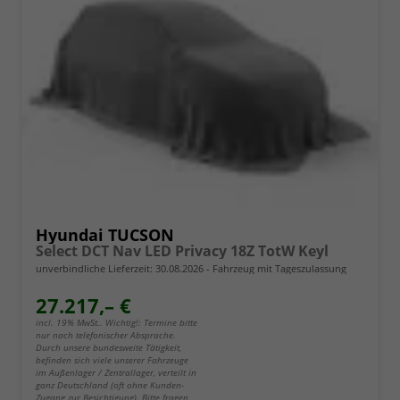
Hyundai TUCSON
Select DCT Nav LED Privacy 18Z TotW Keyl
unverbindliche Lieferzeit:
30.08.2026
Fahrzeug mit Tageszulassung
27.217,– €
incl. 19% MwSt.. Wichtig!: Termine bitte
nur nach telefonischer Absprache.
Durch unsere bundesweite Tätigkeit,
befinden sich viele unserer Fahrzeuge
im Außenlager / Zentrallager, verteilt in
ganz Deutschland (oft ohne Kunden-
Zugang zur Besichtigung). Bitte fragen