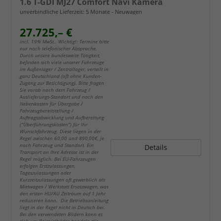
1.6 T-GDI MJ27 Comfort Navi Kamera
unverbindliche Lieferzeit:
5 Monate
Neuwagen
27.725,– €
incl. 19% MwSt.. Wichtig!: Termine bitte
nur nach telefonischer Absprache.
Durch unsere bundesweite Tätigkeit,
befinden sich viele unserer Fahrzeuge
im Außenlager / Zentrallager, verteilt in
ganz Deutschland (oft ohne Kunden-
Zugang zur Besichtigung). Bitte fragen
Sie vorab nach dem Fahrzeug /
Auslieferungs-Standort und nach den
Nebenkosten für Übergabe /
Fahrzeugbereitstellung /
Auftragsabwicklung und Aufbereitung
("Überführungskosten") für Ihr
Wunschfahrzeug. Diese liegen in der
Regel zwischen 60,00 und 890,00€, je
nach Fahrzeug und Standort. Ein
Details
Transport an Ihre Adresse ist in der
Regel möglich. Bei EU-Fahrzeugen
erfolgen Erstzulassungen,
Tageszulassungen oder
Kurzzeitzulassungen oft gewerblich als
Mietwagen / Werkstatt Ersatzwagen, was
den ersten HU/AU Zeitraum auf 1 Jahr
reduzieren kann. Die Betriebsanleitung
liegt in der Regel nicht in Deutsch bei.
Bei den verwendeten Bildern kann es