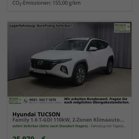
CO
-Emissionen:
155,00 g/km
2
Hyundai TUCSON
Family 1.6 T-GDI 110kW, 2-Zonen Klimaautomatik, Sitzheizung, AppleCarPlay&Android Auto, Freisprecheinrichtung, Radio DAB, Verkehrszeichenerkennung, Rückfahrkamera, eCall Notrufsystem, 17 Zoll Leichtmetallfelgen, uvm.
sofort lieferbar (bitte nach Standort fragen)
Fahrzeug mit Tageszulassung
25.970,– €