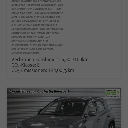
Kurzzeitzulassungen oft gewerblich als
Mietwagen / Werkstatt Ersatzwagen, was
den ersten HU/AU Zeitraum auf 1 Jahr
reduzieren kann. Die Betriebsanleitung
liegt in der Regel nicht in Deutsch bei.
Bei den verwendeten Bildern kann es
sich um Beispielbilder handeln die
Sonderausstattungen oder abweichende
Ausstattung zeigen, welche nur gegen
Aufpreis zu erhalten sind. Die
schriftliche Beschreibung ist
entscheidend, nicht die gezeigten Bilder.
Alle Angaben sind ohne Gewähr.
Irrtümer vorbehalten.
Verbrauch kombiniert:
6,30 l/100km
CO
-Klasse:
E
2
CO
-Emissionen:
144,00 g/km
2