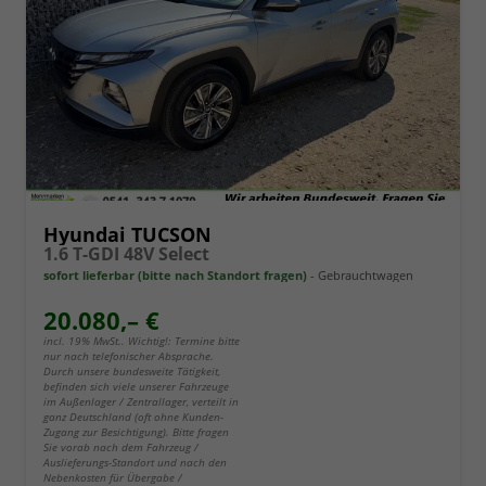
Hyundai TUCSON
1.6 T-GDI 48V Select
sofort lieferbar (bitte nach Standort fragen)
Gebrauchtwagen
20.080,– €
incl. 19% MwSt.. Wichtig!: Termine bitte
nur nach telefonischer Absprache.
Durch unsere bundesweite Tätigkeit,
befinden sich viele unserer Fahrzeuge
im Außenlager / Zentrallager, verteilt in
ganz Deutschland (oft ohne Kunden-
Zugang zur Besichtigung). Bitte fragen
Sie vorab nach dem Fahrzeug /
Auslieferungs-Standort und nach den
Nebenkosten für Übergabe /