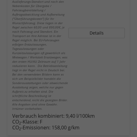
Auslieferungs-Standort und nach den
Nebenkosten für Übergabe /
Fahrzeugbereitstellung /
Auftragsabwicklung und Aufbereitung
("Überführungskosten") für Ihr
Wunschfahrzeug. Diese liegen in der
Regel zwischen 60,00 und 890,00€, je
nach Fahrzeug und Standort. Ein
Details
Transport an Ihre Adresse ist in der
Regel möglich. Bei EU-Fahrzeugen
erfolgen Erstzulassungen,
Tageszulassungen oder
Kurzzeitzulassungen oft gewerblich als
Mietwagen / Werkstatt Ersatzwagen, was
den ersten HU/AU Zeitraum auf 1 Jahr
reduzieren kann. Die Betriebsanleitung
liegt in der Regel nicht in Deutsch bei.
Bei den verwendeten Bildern kann es
sich um Beispielbilder handeln die
Sonderausstattungen oder abweichende
Ausstattung zeigen, welche nur gegen
Aufpreis zu erhalten sind. Die
schriftliche Beschreibung ist
entscheidend, nicht die gezeigten Bilder.
Alle Angaben sind ohne Gewähr.
Irrtümer vorbehalten.
Verbrauch kombiniert:
9,40 l/100km
CO
-Klasse:
F
2
CO
-Emissionen:
158,00 g/km
2