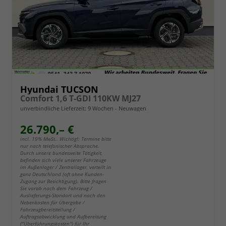
Hyundai TUCSON
Comfort 1,6 T-GDI 110KW MJ27
unverbindliche Lieferzeit:
9 Wochen
Neuwagen
26.790,– €
incl. 19% MwSt.. Wichtig!: Termine bitte
nur nach telefonischer Absprache.
Durch unsere bundesweite Tätigkeit,
befinden sich viele unserer Fahrzeuge
im Außenlager / Zentrallager, verteilt in
ganz Deutschland (oft ohne Kunden-
Zugang zur Besichtigung). Bitte fragen
Sie vorab nach dem Fahrzeug /
Auslieferungs-Standort und nach den
Nebenkosten für Übergabe /
Fahrzeugbereitstellung /
Auftragsabwicklung und Aufbereitung
("Überführungskosten") für Ihr