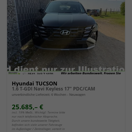
Hyundai TUCSON
1.6 T-GDI Navi Keyless 17" PDC/CAM
unverbindliche Lieferzeit:
6 Wochen
Neuwagen
25.685,– €
incl. 19% MwSt.. Wichtig!: Termine bitte
nur nach telefonischer Absprache.
Durch unsere bundesweite Tätigkeit,
befinden sich viele unserer Fahrzeuge
im Außenlager / Zentrallager, verteilt in