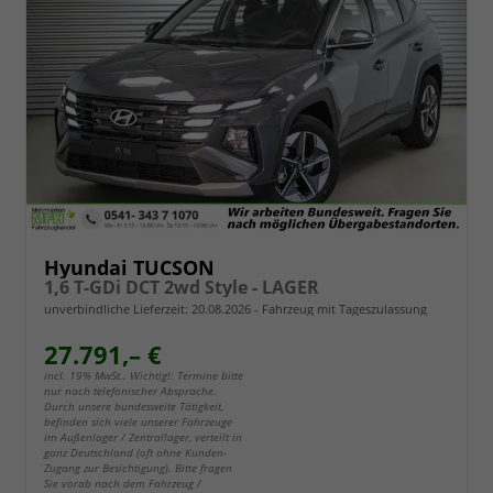
Hyundai TUCSON
1,6 T-GDi DCT 2wd Style - LAGER
unverbindliche Lieferzeit:
20.08.2026
Fahrzeug mit Tageszulassung
27.791,– €
incl. 19% MwSt.. Wichtig!: Termine bitte
nur nach telefonischer Absprache.
Durch unsere bundesweite Tätigkeit,
befinden sich viele unserer Fahrzeuge
im Außenlager / Zentrallager, verteilt in
ganz Deutschland (oft ohne Kunden-
Zugang zur Besichtigung). Bitte fragen
Sie vorab nach dem Fahrzeug /