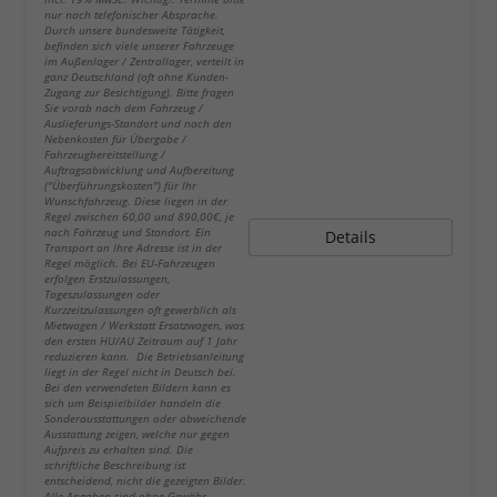
nur nach telefonischer Absprache.
Durch unsere bundesweite Tätigkeit,
befinden sich viele unserer Fahrzeuge
im Außenlager / Zentrallager, verteilt in
ganz Deutschland (oft ohne Kunden-
Zugang zur Besichtigung). Bitte fragen
Sie vorab nach dem Fahrzeug /
Auslieferungs-Standort und nach den
Nebenkosten für Übergabe /
Fahrzeugbereitstellung /
Auftragsabwicklung und Aufbereitung
("Überführungskosten") für Ihr
Wunschfahrzeug. Diese liegen in der
Regel zwischen 60,00 und 890,00€, je
nach Fahrzeug und Standort. Ein
Details
Transport an Ihre Adresse ist in der
Regel möglich. Bei EU-Fahrzeugen
erfolgen Erstzulassungen,
Tageszulassungen oder
Kurzzeitzulassungen oft gewerblich als
Mietwagen / Werkstatt Ersatzwagen, was
den ersten HU/AU Zeitraum auf 1 Jahr
reduzieren kann. Die Betriebsanleitung
liegt in der Regel nicht in Deutsch bei.
Bei den verwendeten Bildern kann es
sich um Beispielbilder handeln die
Sonderausstattungen oder abweichende
Ausstattung zeigen, welche nur gegen
Aufpreis zu erhalten sind. Die
schriftliche Beschreibung ist
entscheidend, nicht die gezeigten Bilder.
Alle Angaben sind ohne Gewähr.