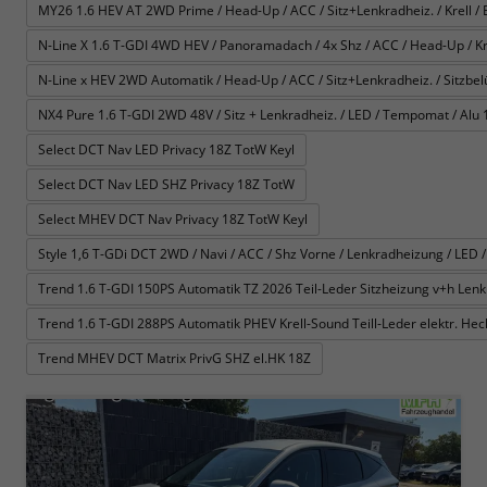
MY26 1.6 HEV AT 2WD Prime / Head-Up / ACC / Sitz+Lenkradheiz. / Krell / E-
N-Line X 1.6 T-GDI 4WD HEV / Panoramadach / 4x Shz / ACC / Head-Up / Krel
N-Line x HEV 2WD Automatik / Head-Up / ACC / Sitz+Lenkradheiz. / Sitzbelüft
NX4 Pure 1.6 T-GDI 2WD 48V / Sitz + Lenkradheiz. / LED / Tempomat / Alu 
Select DCT Nav LED Privacy 18Z TotW Keyl
Select DCT Nav LED SHZ Privacy 18Z TotW
Select MHEV DCT Nav Privacy 18Z TotW Keyl
Style 1,6 T-GDi DCT 2WD / Navi / ACC / Shz Vorne / Lenkradheizung / LED /
Trend 1.6 T-GDI 150PS Automatik TZ 2026 Teil-Leder Sitzheizung v+h Le
Trend 1.6 T-GDI 288PS Automatik PHEV Krell-Sound Teill-Leder elektr. H
Trend MHEV DCT Matrix PrivG SHZ el.HK 18Z