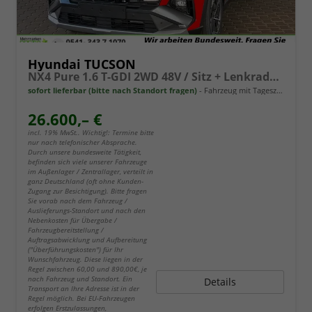
Hyundai TUCSON
NX4 Pure 1.6 T-GDI 2WD 48V / Sitz + Lenkradheiz. LED Tempomat Alu 17"
sofort lieferbar (bitte nach Standort fragen)
Fahrzeug mit Tageszulassung
26.600,– €
incl. 19% MwSt.. Wichtig!: Termine bitte
nur nach telefonischer Absprache.
Durch unsere bundesweite Tätigkeit,
befinden sich viele unserer Fahrzeuge
im Außenlager / Zentrallager, verteilt in
ganz Deutschland (oft ohne Kunden-
Zugang zur Besichtigung). Bitte fragen
Sie vorab nach dem Fahrzeug /
Auslieferungs-Standort und nach den
Nebenkosten für Übergabe /
Fahrzeugbereitstellung /
Auftragsabwicklung und Aufbereitung
("Überführungskosten") für Ihr
Wunschfahrzeug. Diese liegen in der
Regel zwischen 60,00 und 890,00€, je
nach Fahrzeug und Standort. Ein
Details
Transport an Ihre Adresse ist in der
Regel möglich. Bei EU-Fahrzeugen
erfolgen Erstzulassungen,