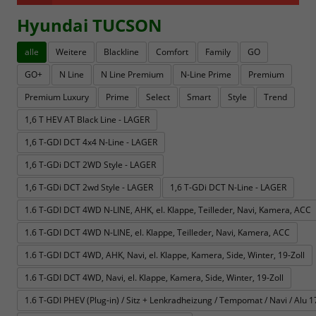
Hyundai TUCSON
alle
Weitere
Blackline
Comfort
Family
GO
GO+
N Line
N Line Premium
N-Line Prime
Premium
Premium Luxury
Prime
Select
Smart
Style
Trend
1,6 T HEV AT Black Line - LAGER
1,6 T-GDI DCT 4x4 N-Line - LAGER
1,6 T-GDi DCT 2WD Style - LAGER
1,6 T-GDi DCT 2wd Style - LAGER
1,6 T-GDi DCT N-Line - LAGER
1.6 T-GDI DCT 4WD N-LINE, AHK, el. Klappe, Teilleder, Navi, Kamera, ACC
1.6 T-GDI DCT 4WD N-LINE, el. Klappe, Teilleder, Navi, Kamera, ACC
1.6 T-GDI DCT 4WD, AHK, Navi, el. Klappe, Kamera, Side, Winter, 19-Zoll
1.6 T-GDI DCT 4WD, Navi, el. Klappe, Kamera, Side, Winter, 19-Zoll
1.6 T-GDI PHEV (Plug-in) / Sitz + Lenkradheizung / Tempomat / Navi / Alu 17