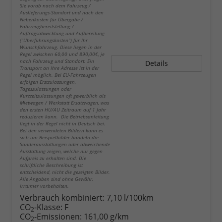
Sie vorab nach dem Fahrzeug /
Auslieferungs-Standort und nach den
Nebenkosten für Übergabe /
Fahrzeugbereitstellung /
Auftragsabwicklung und Aufbereitung
("Überführungskosten") für Ihr
Wunschfahrzeug. Diese liegen in der
Regel zwischen 60,00 und 890,00€, je
nach Fahrzeug und Standort. Ein
Details
Transport an Ihre Adresse ist in der
Regel möglich. Bei EU-Fahrzeugen
erfolgen Erstzulassungen,
Tageszulassungen oder
Kurzzeitzulassungen oft gewerblich als
Mietwagen / Werkstatt Ersatzwagen, was
den ersten HU/AU Zeitraum auf 1 Jahr
reduzieren kann. Die Betriebsanleitung
liegt in der Regel nicht in Deutsch bei.
Bei den verwendeten Bildern kann es
sich um Beispielbilder handeln die
Sonderausstattungen oder abweichende
Ausstattung zeigen, welche nur gegen
Aufpreis zu erhalten sind. Die
schriftliche Beschreibung ist
entscheidend, nicht die gezeigten Bilder.
Alle Angaben sind ohne Gewähr.
Irrtümer vorbehalten.
Verbrauch kombiniert:
7,10 l/100km
CO
-Klasse:
F
2
CO
-Emissionen:
161,00 g/km
2