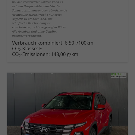
Bei den verwendeten Bildern kann es
sich um Beispielbilder handeln die
Sonderausstattungen oder abweichende
Ausstattung zeigen, welche nur gegen
Aufpreis zu erhalten sind. Die
schriftliche Beschreibung ist
entscheidend, nicht die gezeigten Bilder.
Alle Angaben sind ohne Gewähr.
Irrtümer vorbehalten.
Verbrauch kombiniert:
6,50 l/100km
CO
-Klasse:
E
2
CO
-Emissionen:
148,00 g/km
2