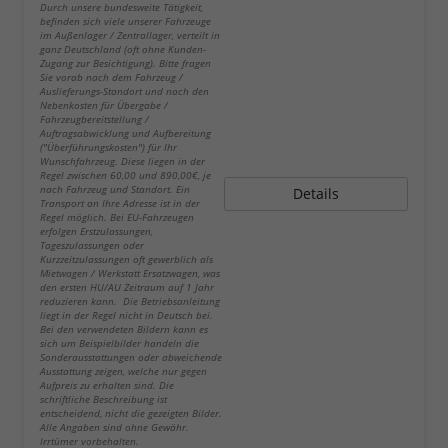
Durch unsere bundesweite Tätigkeit,
befinden sich viele unserer Fahrzeuge
im Außenlager / Zentrallager, verteilt in
ganz Deutschland (oft ohne Kunden-
Zugang zur Besichtigung). Bitte fragen
Sie vorab nach dem Fahrzeug /
Auslieferungs-Standort und nach den
Nebenkosten für Übergabe /
Fahrzeugbereitstellung /
Auftragsabwicklung und Aufbereitung
("Überführungskosten") für Ihr
Wunschfahrzeug. Diese liegen in der
Regel zwischen 60,00 und 890,00€, je
nach Fahrzeug und Standort. Ein
Details
Transport an Ihre Adresse ist in der
Regel möglich. Bei EU-Fahrzeugen
erfolgen Erstzulassungen,
Tageszulassungen oder
Kurzzeitzulassungen oft gewerblich als
Mietwagen / Werkstatt Ersatzwagen, was
den ersten HU/AU Zeitraum auf 1 Jahr
reduzieren kann. Die Betriebsanleitung
liegt in der Regel nicht in Deutsch bei.
Bei den verwendeten Bildern kann es
sich um Beispielbilder handeln die
Sonderausstattungen oder abweichende
Ausstattung zeigen, welche nur gegen
Aufpreis zu erhalten sind. Die
schriftliche Beschreibung ist
entscheidend, nicht die gezeigten Bilder.
Alle Angaben sind ohne Gewähr.
Irrtümer vorbehalten.