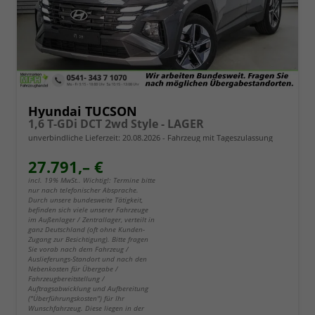
Hyundai TUCSON
1,6 T-GDi DCT 2wd Style - LAGER
unverbindliche Lieferzeit:
20.08.2026
Fahrzeug mit Tageszulassung
27.791,– €
incl. 19% MwSt.. Wichtig!: Termine bitte
nur nach telefonischer Absprache.
Durch unsere bundesweite Tätigkeit,
befinden sich viele unserer Fahrzeuge
im Außenlager / Zentrallager, verteilt in
ganz Deutschland (oft ohne Kunden-
Zugang zur Besichtigung). Bitte fragen
Sie vorab nach dem Fahrzeug /
Auslieferungs-Standort und nach den
Nebenkosten für Übergabe /
Fahrzeugbereitstellung /
Auftragsabwicklung und Aufbereitung
("Überführungskosten") für Ihr
Wunschfahrzeug. Diese liegen in der