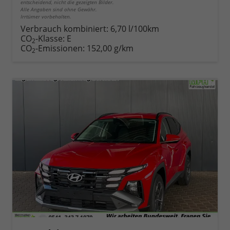
entscheidend, nicht die gezeigten Bilder.
Alle Angaben sind ohne Gewähr.
Irrtümer vorbehalten.
Verbrauch kombiniert:
6,70 l/100km
CO
-Klasse:
E
2
CO
-Emissionen:
152,00 g/km
2