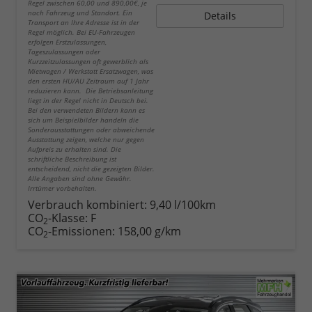
Regel zwischen 60,00 und 890,00€, je
nach Fahrzeug und Standort. Ein
Details
Transport an Ihre Adresse ist in der
Regel möglich. Bei EU-Fahrzeugen
erfolgen Erstzulassungen,
Tageszulassungen oder
Kurzzeitzulassungen oft gewerblich als
Mietwagen / Werkstatt Ersatzwagen, was
den ersten HU/AU Zeitraum auf 1 Jahr
reduzieren kann. Die Betriebsanleitung
liegt in der Regel nicht in Deutsch bei.
Bei den verwendeten Bildern kann es
sich um Beispielbilder handeln die
Sonderausstattungen oder abweichende
Ausstattung zeigen, welche nur gegen
Aufpreis zu erhalten sind. Die
schriftliche Beschreibung ist
entscheidend, nicht die gezeigten Bilder.
Alle Angaben sind ohne Gewähr.
Irrtümer vorbehalten.
Verbrauch kombiniert:
9,40 l/100km
CO
-Klasse:
F
2
CO
-Emissionen:
158,00 g/km
2