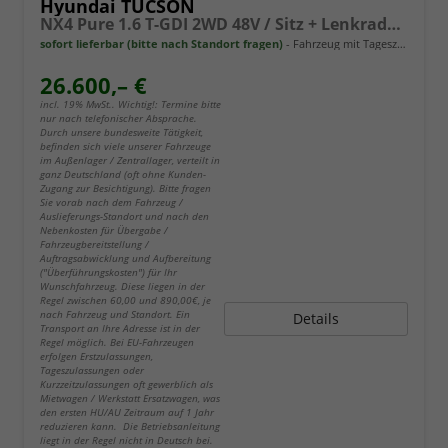
Hyundai TUCSON
NX4 Pure 1.6 T-GDI 2WD 48V / Sitz + Lenkradheiz. LED Tempomat Alu 17"
sofort lieferbar (bitte nach Standort fragen)
Fahrzeug mit Tageszulassung
26.600,– €
incl. 19% MwSt.. Wichtig!: Termine bitte
nur nach telefonischer Absprache.
Durch unsere bundesweite Tätigkeit,
befinden sich viele unserer Fahrzeuge
im Außenlager / Zentrallager, verteilt in
ganz Deutschland (oft ohne Kunden-
Zugang zur Besichtigung). Bitte fragen
Sie vorab nach dem Fahrzeug /
Auslieferungs-Standort und nach den
Nebenkosten für Übergabe /
Fahrzeugbereitstellung /
Auftragsabwicklung und Aufbereitung
("Überführungskosten") für Ihr
Wunschfahrzeug. Diese liegen in der
Regel zwischen 60,00 und 890,00€, je
nach Fahrzeug und Standort. Ein
Details
Transport an Ihre Adresse ist in der
Regel möglich. Bei EU-Fahrzeugen
erfolgen Erstzulassungen,
Tageszulassungen oder
Kurzzeitzulassungen oft gewerblich als
Mietwagen / Werkstatt Ersatzwagen, was
den ersten HU/AU Zeitraum auf 1 Jahr
reduzieren kann. Die Betriebsanleitung
liegt in der Regel nicht in Deutsch bei.