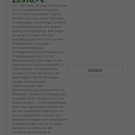
incl. 19% MwSt.. Wichtig!: Termine bitte
nur nach telefonischer Absprache.
Durch unsere bundesweite Tätigkeit,
befinden sich viele unserer Fahrzeuge
im Außenlager / Zentrallager, verteilt in
ganz Deutschland (oft ohne Kunden-
Zugang zur Besichtigung). Bitte fragen
Sie vorab nach dem Fahrzeug /
Auslieferungs-Standort und nach den
Nebenkosten für Übergabe /
Fahrzeugbereitstellung /
Auftragsabwicklung und Aufbereitung
("Überführungskosten") für Ihr
Wunschfahrzeug. Diese liegen in der
Regel zwischen 60,00 und 890,00€, je
nach Fahrzeug und Standort. Ein
Details
Transport an Ihre Adresse ist in der
Regel möglich. Bei EU-Fahrzeugen
erfolgen Erstzulassungen,
Tageszulassungen oder
Kurzzeitzulassungen oft gewerblich als
Mietwagen / Werkstatt Ersatzwagen, was
den ersten HU/AU Zeitraum auf 1 Jahr
reduzieren kann. Die Betriebsanleitung
liegt in der Regel nicht in Deutsch bei.
Bei den verwendeten Bildern kann es
sich um Beispielbilder handeln die
Sonderausstattungen oder abweichende
Ausstattung zeigen, welche nur gegen
Aufpreis zu erhalten sind. Die
schriftliche Beschreibung ist