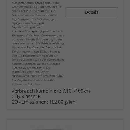
Wunschfahrzeug. Diese liegen in der
Regel zwischen 60,00 und 890,00€, je
nach Fahrzeug und Standort. Ein
Details
Transport an Ihre Adresse ist in der
Regel möglich. Bei EU-Fahrzeugen
erfolgen Erstzulassungen,
Tageszulassungen oder
Kurzzeitzulassungen oft gewerblich als
Mietwagen / Werkstatt Ersatzwagen, was
den ersten HU/AU Zeitraum auf 1 Jahr
reduzieren kann. Die Betriebsanleitung
liegt in der Regel nicht in Deutsch bei.
Bei den verwendeten Bildern kann es
sich um Beispielbilder handeln die
Sonderausstattungen oder abweichende
Ausstattung zeigen, welche nur gegen
Aufpreis zu erhalten sind. Die
schriftliche Beschreibung ist
entscheidend, nicht die gezeigten Bilder.
Alle Angaben sind ohne Gewähr.
Irrtümer vorbehalten.
Verbrauch kombiniert:
7,10 l/100km
CO
-Klasse:
F
2
CO
-Emissionen:
162,00 g/km
2