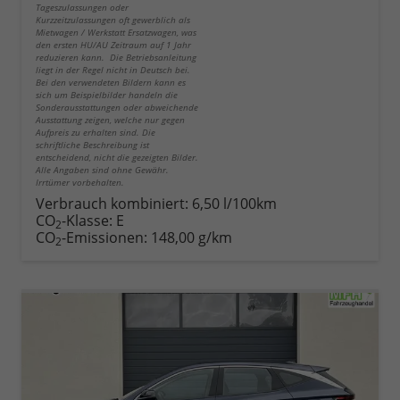
Tageszulassungen oder
Kurzzeitzulassungen oft gewerblich als
Mietwagen / Werkstatt Ersatzwagen, was
den ersten HU/AU Zeitraum auf 1 Jahr
reduzieren kann. Die Betriebsanleitung
liegt in der Regel nicht in Deutsch bei.
Bei den verwendeten Bildern kann es
sich um Beispielbilder handeln die
Sonderausstattungen oder abweichende
Ausstattung zeigen, welche nur gegen
Aufpreis zu erhalten sind. Die
schriftliche Beschreibung ist
entscheidend, nicht die gezeigten Bilder.
Alle Angaben sind ohne Gewähr.
Irrtümer vorbehalten.
Verbrauch kombiniert:
6,50 l/100km
CO
-Klasse:
E
2
CO
-Emissionen:
148,00 g/km
2