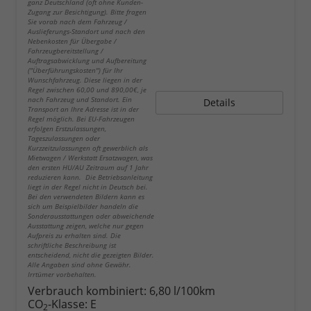
ganz Deutschland (oft ohne Kunden-
Zugang zur Besichtigung). Bitte fragen
Sie vorab nach dem Fahrzeug /
Auslieferungs-Standort und nach den
Nebenkosten für Übergabe /
Fahrzeugbereitstellung /
Auftragsabwicklung und Aufbereitung
("Überführungskosten") für Ihr
Wunschfahrzeug. Diese liegen in der
Regel zwischen 60,00 und 890,00€, je
nach Fahrzeug und Standort. Ein
Details
Transport an Ihre Adresse ist in der
Regel möglich. Bei EU-Fahrzeugen
erfolgen Erstzulassungen,
Tageszulassungen oder
Kurzzeitzulassungen oft gewerblich als
Mietwagen / Werkstatt Ersatzwagen, was
den ersten HU/AU Zeitraum auf 1 Jahr
reduzieren kann. Die Betriebsanleitung
liegt in der Regel nicht in Deutsch bei.
Bei den verwendeten Bildern kann es
sich um Beispielbilder handeln die
Sonderausstattungen oder abweichende
Ausstattung zeigen, welche nur gegen
Aufpreis zu erhalten sind. Die
schriftliche Beschreibung ist
entscheidend, nicht die gezeigten Bilder.
Alle Angaben sind ohne Gewähr.
Irrtümer vorbehalten.
Verbrauch kombiniert:
6,80 l/100km
CO
-Klasse:
E
2