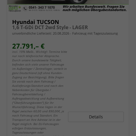
Hyundai TUCSON
1,6 T-GDi DCT 2wd Style - LAGER
unverbindliche Lieferzeit:
20.08.2026
Fahrzeug mit Tageszulassung
27.791,– €
incl. 19% MwSt.. Wichtig!: Termine bitte
nur nach telefonischer Absprache.
Durch unsere bundesweite Tätigkeit,
befinden sich viele unserer Fahrzeuge
im Außenlager / Zentrallager, verteilt in
ganz Deutschland (oft ohne Kunden-
Zugang zur Besichtigung). Bitte fragen
Sie vorab nach dem Fahrzeug /
Auslieferungs-Standort und nach den
Nebenkosten für Übergabe /
Fahrzeugbereitstellung /
Auftragsabwicklung und Aufbereitung
("Überführungskosten") für Ihr
Wunschfahrzeug. Diese liegen in der
Regel zwischen 60,00 und 890,00€, je
nach Fahrzeug und Standort. Ein
Details
Transport an Ihre Adresse ist in der
Regel möglich. Bei EU-Fahrzeugen
erfolgen Erstzulassungen,
Tageszulassungen oder