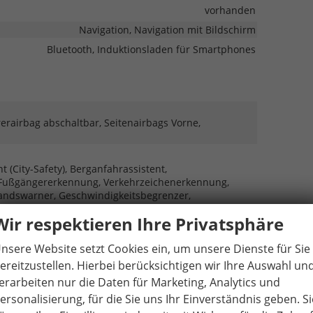
vorhanden
Navigation, Navigation mit Bildschirm
Bluetooth, Induktionsladen für Smartphones
rerairbag abschaltbar, Seitenairbags Vorne,
(City-Safety), Berganfahrassistent,
, Fußgängererkennung, Verkehrzeichenerkennung,
tandswarner, Geschwindigkeitsbegrenzer,
Wir respektieren Ihre Privatsphäre
ol vorne, Park Distance Control hinten, Rückfahrkamera
nsere Website setzt Cookies ein, um unsere Dienste für Sie
vorhanden
ereitzustellen. Hierbei berücksichtigen wir Ihre Auswahl un
vorhanden
erarbeiten nur die Daten für Marketing, Analytics und
Servolenkung
ersonalisierung, für die Sie uns Ihr Einverständnis geben. Si