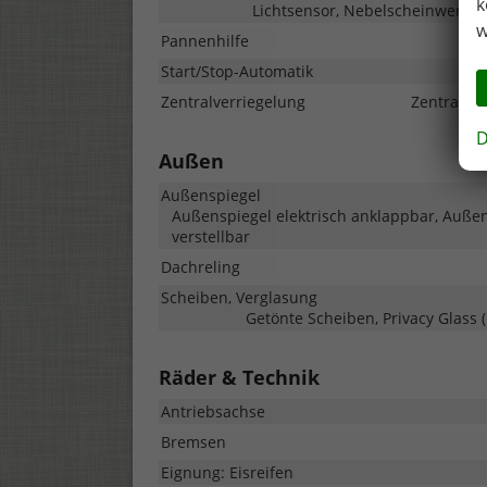
k
Lichtsensor, Nebelscheinwerfer,
w
Pannenhilfe
Start/Stop-Automatik
Zentralverriegelung
Zentralve
D
Außen
Außenspiegel
Außenspiegel elektrisch anklappbar, Außen
verstellbar
Dachreling
Scheiben, Verglasung
Getönte Scheiben, Privacy Glass
Räder & Technik
Antriebsachse
Bremsen
Eignung: Eisreifen