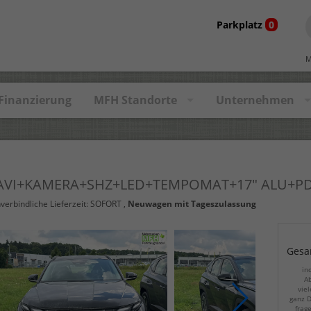
Parkplatz
0
M
Finanzierung
MFH Standorte
Unternehmen
NAVI+KAMERA+SHZ+LED+TEMPOMAT+17" ALU+P
nverbindliche Lieferzeit: SOFORT ,
Neuwagen mit Tageszulassung
Gesa
in
Ab
viel
ganz D
frag