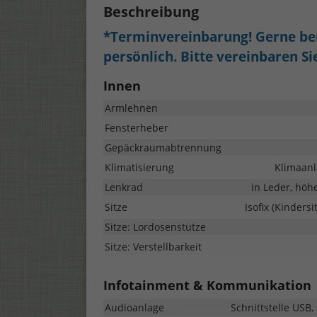
Beschreibung
*Terminvereinbarung! Gerne ber
persönlich. Bitte vereinbaren S
Innen
Armlehnen
Fensterheber
Gepäckraumabtrennung
Klimatisierung
Klimaanl
Lenkrad
in Leder, höh
Sitze
Isofix (Kinders
Sitze: Lordosenstütze
Sitze: Verstellbarkeit
Infotainment & Kommunikation
Audioanlage
Schnittstelle USB,