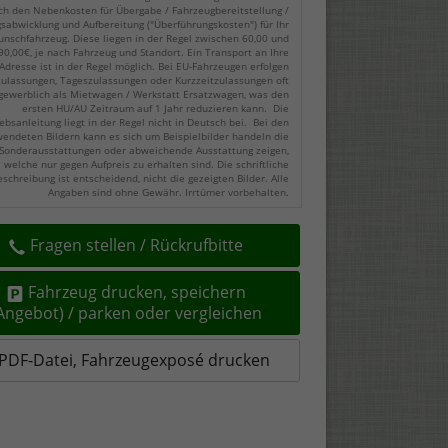
ch den Nebenkosten für Übergabe / Fahrzeugbereitstellung /
gsabwicklung und Aufbereitung ("Überführungskosten") für Ihr
nschfahrzeug. Diese liegen in der Regel zwischen 60,00 und
90,00€, je nach Fahrzeug und Standort. Ein Transport an Ihre
Adresse ist in der Regel möglich. Bei EU-Fahrzeugen erfolgen
zulassungen, Tageszulassungen oder Kurzzeitzulassungen oft
gewerblich als Mietwagen / Werkstatt Ersatzwagen, was den
ersten HU/AU Zeitraum auf 1 Jahr reduzieren kann. Die
ebsanleitung liegt in der Regel nicht in Deutsch bei. Bei den
endeten Bildern kann es sich um Beispielbilder handeln die
Sonderausstattungen oder abweichende Ausstattung zeigen,
welche nur gegen Aufpreis zu erhalten sind. Die schriftliche
eschreibung ist entscheidend, nicht die gezeigten Bilder. Alle
Angaben sind ohne Gewähr. Irrtümer vorbehalten.
Fragen stellen / Rückrufbitte
Fahrzeug drucken, speichern
(Angebot) / parken oder vergleichen
PDF-Datei, Fahrzeugexposé drucken