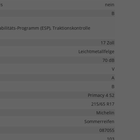
is
nein
B
abilitäts-Programm (ESP), Traktionskontrolle
17 Zoll
Leichtmetallfelge
70 dB
V
A
B
Primacy 4 S2
215/65 R17
Michelin
Sommerreifen
087055
103