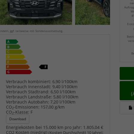
na
Auftra
Wu
8
Erst
ndeln, ggf. teilweise mit Sonderausstattung.
Betri
verw
B
Verbrauch kombiniert:
6,90 l/100km
Verbrauch Innenstadt:
9,40 l/100km
Verbrauch Stadtrand:
6,50 l/100km
Verbrauch Landstraße:
5,80 l/100km
Verbrauch Autobahn:
7,20 l/100km
CO
-Emissionen:
157,00 g/km
2
CO
-Klasse:
F
2
Download
Energiekosten bei 15.000 km pro Jahr:
1.805,04 €
CO2 Kosten (niedrig)
:
(Kosten Durchschnitt 10 Jahre)