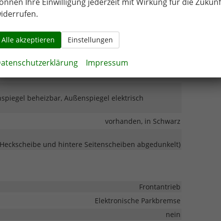
önnen Ihre Einwilligung jederzeit mit Wirkung für die Zukunf
 LED-Scheinwerfer, Fernlichtassistent, LED-Tagfahrlicht
iderrufen.
Pannenkit
vorhanden
Alle akzeptieren
Einstellungen
rriegelung, Zentralverriegelung mit Funkfernbedienung
atenschutzerklärung
Impressum
spiegel beheizbar, Außenspiegel elektrisch
vorhanden, in Schwarz
 (Heckscheibe und hintere Seitenscheiben abgedunkelt)
Frontantrieb
Elektronische Parkbremse
nein