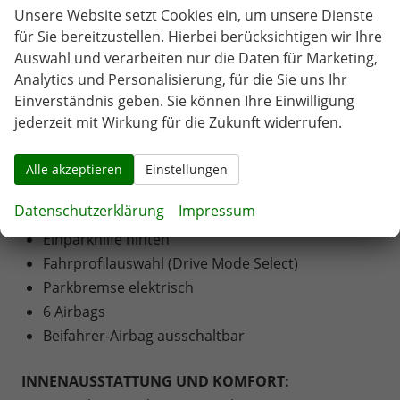
Unsere Website setzt Cookies ein, um unsere Dienste
ESP
für Sie bereitzustellen. Hierbei berücksichtigen wir Ihre
Servolenkung
Auswahl und verarbeiten nur die Daten für Marketing,
Lichtsensor
Analytics und Personalisierung, für die Sie uns Ihr
Regensensor
Einverständnis geben. Sie können Ihre Einwilligung
Innenspiegel automatisch abblendbar
jederzeit mit Wirkung für die Zukunft widerrufen.
Notbremsassistent (F.A.)
Verkehrszeichenerkennung
Alle akzeptieren
Einstellungen
Müdigkeitswarner
Datenschutzerklärung
Impressum
Alarmanlage
Einparkhilfe hinten
Fahrprofilauswahl (Drive Mode Select)
Parkbremse elektrisch
6 Airbags
Beifahrer-Airbag ausschaltbar
INNENAUSSTATTUNG UND KOMFORT: