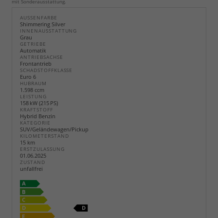
mit Sonderausstattung.
AUSSENFARBE
Shimmering Silver
INNENAUSSTATTUNG
Grau
GETRIEBE
Automatik
ANTRIEBSACHSE
Frontantrieb
SCHADSTOFFKLASSE
Euro 6
HUBRAUM
1.598 ccm
LEISTUNG
158 kW (215 PS)
KRAFTSTOFF
Hybrid Benzin
KATEGORIE
SUV/Geländewagen/Pickup
KILOMETERSTAND
15 km
ERSTZULASSUNG
01.06.2025
ZUSTAND
unfallfrei