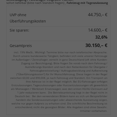
sofort lieferbar (bitte nach Standort fragen)
,
Fahrzeug mit Tageszulassung
44.750,– €
UVP ohne
Überführungskosten
14.600,– €
Sie sparen:
32,6%
30.150,– €
Gesamtpreis
incl. 19% MwSt.. Wichtig!: Termine bitte nur nach telefonischer Absprache.
Durch unsere bundesweite Tätigkeit, befinden sich viele unserer Fahrzeuge
im Außenlager / Zentrallager, verteilt in ganz Deutschland (oft ohne Kunden-
Zugang zur Besichtigung). Bitte fragen Sie vorab nach dem Fahrzeug /
Auslieferungs-Standort und nach den Nebenkosten für Übergabe /
Fahrzeugbereitstellung / Auftragsabwicklung und Aufbereitung
("Überführungskosten") für Ihr Wunschfahrzeug. Diese liegen in der Regel
zwischen 60,00 und 890,00€, je nach Fahrzeug und Standort. Ein Transport an
Ihre Adresse ist in der Regel möglich. Bei EU-Fahrzeugen erfolgen
Erstzulassungen, Tageszulassungen oder Kurzzeitzulassungen oft gewerblich
als Mietwagen / Werkstatt Ersatzwagen, was den ersten HU/AU Zeitraum auf
1 Jahr reduzieren kann. Die Betriebsanleitung liegt in der Regel nicht in
Deutsch bei. Bei den verwendeten Bildern kann es sich um Beispielbilder
handeln die Sonderausstattungen oder abweichende Ausstattung zeigen,
welche nur gegen Aufpreis zu erhalten sind. Die schriftliche Beschreibung ist
entscheidend, nicht die gezeigten Bilder. Alle Angaben sind ohne Gewähr.
Irrtümer vorbehalten.