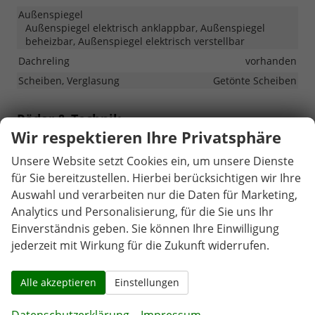
Außenspiegel
Außenspiegel elektrisch anklappbar, Außenspiegel
beheizbar, Außenspiegel elektrisch verstellbar
Dachreling
vorhanden
Scheiben, Verglasung
Getönte Scheiben
Räder & Technik
Wir respektieren Ihre Privatsphäre
Antriebsachse
Frontantrieb
Unsere Website setzt Cookies ein, um unsere Dienste
Bremsen
Elektronische Parkbremse
für Sie bereitzustellen. Hierbei berücksichtigen wir Ihre
Externe Rollgeräuschklasse
B
Auswahl und verarbeiten nur die Daten für Marketing,
Fahrwerk- und Regelungssysteme
Analytics und Personalisierung, für die Sie uns Ihr
Antiblockiersystem (ABS), Elektronisches Stabilitäts-
Programm (ESP), Reifendruckkontrolle
Einverständnis geben. Sie können Ihre Einwilligung
jederzeit mit Wirkung für die Zukunft widerrufen.
Felgengröße
17 Zoll
Felgentyp
Leichtmetallfelge
Alle akzeptieren
Einstellungen
Lautstärke externes Rollgeräusch der Reifen
72 dB
Reifen-Kraftstoffeffizienzklasse
A
Datenschutzerklärung
Impressum