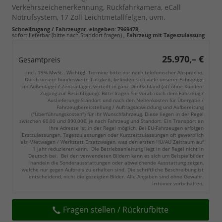
Verkehrszeichenerkennung, Rückfahrkamera, eCall
Notrufsystem, 17 Zoll Leichtmetallfelgen, uvm.
Schnellzugang / Fahrzeugnr. eingeben
:
7969478
,
sofort lieferbar (bitte nach Standort fragen)
,
Fahrzeug mit Tageszulassung
25.970,– €
Gesamtpreis
incl. 19% MwSt.. Wichtig!: Termine bitte nur nach telefonischer Absprache.
Durch unsere bundesweite Tätigkeit, befinden sich viele unserer Fahrzeuge
im Außenlager / Zentrallager, verteilt in ganz Deutschland (oft ohne Kunden-
Zugang zur Besichtigung). Bitte fragen Sie vorab nach dem Fahrzeug /
Auslieferungs-Standort und nach den Nebenkosten für Übergabe /
Fahrzeugbereitstellung / Auftragsabwicklung und Aufbereitung
("Überführungskosten") für Ihr Wunschfahrzeug. Diese liegen in der Regel
zwischen 60,00 und 890,00€, je nach Fahrzeug und Standort. Ein Transport an
Ihre Adresse ist in der Regel möglich. Bei EU-Fahrzeugen erfolgen
Erstzulassungen, Tageszulassungen oder Kurzzeitzulassungen oft gewerblich
als Mietwagen / Werkstatt Ersatzwagen, was den ersten HU/AU Zeitraum auf
1 Jahr reduzieren kann. Die Betriebsanleitung liegt in der Regel nicht in
Deutsch bei. Bei den verwendeten Bildern kann es sich um Beispielbilder
handeln die Sonderausstattungen oder abweichende Ausstattung zeigen,
welche nur gegen Aufpreis zu erhalten sind. Die schriftliche Beschreibung ist
entscheidend, nicht die gezeigten Bilder. Alle Angaben sind ohne Gewähr.
Irrtümer vorbehalten.
Fragen stellen / Rückrufbitte