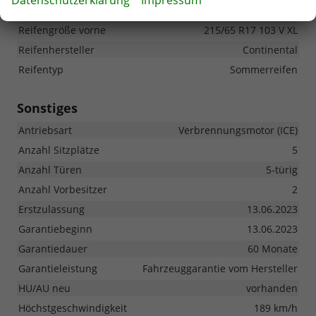
Reifen-Nasshaftungsklasse
A
Reifengröße vorne
215/65 R17 103 V XL
Reifenhersteller
Continental
Reifentyp
Sommerreifen
Sonstiges
Antriebsart
Verbrennungsmotor (ICE)
Anzahl Sitzplätze
5
Anzahl Türen
5-türig
Anzahl Vorbesitzer
2
Erstzulassung
13.06.2023
Garantiebeginn
13.06.2023
Garantiedauer
60 Monate
Garantieleistung
Fahrzeuggarantie vom Hersteller
HU/AU neu
vorhanden
Höchstgeschwindigkeit
189 km/h