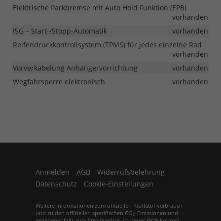
Elektrische Parkbremse mit Auto Hold Funktion (EPB)
vorhanden
ISG – Start-/Stopp-Automatik
vorhanden
Reifendruckkontrollsystem (TPMS) für jedes einzelne Rad
vorhanden
Vorverkabelung Anhängervorrichtung
vorhanden
Wegfahrsperre elektronisch
vorhanden
Anmelden
AGB
Widerrufsbelehrung
Datenschutz
Cookie-Einstellungen
Weitere Informationen zum offiziellen Kraftstoffverbrauch
und zu den offiziellen spezifischen CO
-Emissionen und
2
gegebenenfalls zum Stromverbrauch neuer PKW können