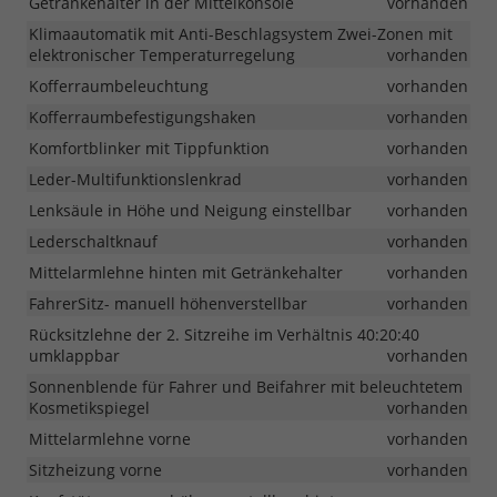
Getränkehalter in der Mittelkonsole
vorhanden
Klimaautomatik mit Anti-Beschlagsystem Zwei-Zonen mit
elektronischer Temperaturregelung
vorhanden
Kofferraumbeleuchtung
vorhanden
Kofferraumbefestigungshaken
vorhanden
Komfortblinker mit Tippfunktion
vorhanden
Leder-Multifunktionslenkrad
vorhanden
Lenksäule in Höhe und Neigung einstellbar
vorhanden
Lederschaltknauf
vorhanden
Mittelarmlehne hinten mit Getränkehalter
vorhanden
FahrerSitz- manuell höhenverstellbar
vorhanden
Rücksitzlehne der 2. Sitzreihe im Verhältnis 40:20:40
umklappbar
vorhanden
Sonnenblende für Fahrer und Beifahrer mit beleuchtetem
Kosmetikspiegel
vorhanden
Mittelarmlehne vorne
vorhanden
Sitzheizung vorne
vorhanden