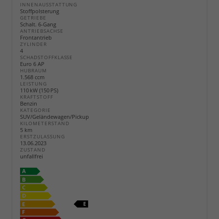
INNENAUSSTATTUNG
Stoffpolsterung
GETRIEBE
Schalt. 6-Gang
ANTRIEBSACHSE
Frontantrieb
ZYLINDER
4
SCHADSTOFFKLASSE
Euro 6 AP
HUBRAUM
1.568 ccm
LEISTUNG
110 kW (150 PS)
KRAFTSTOFF
Benzin
KATEGORIE
SUV/Geländewagen/Pickup
KILOMETERSTAND
5 km
ERSTZULASSUNG
13.06.2023
ZUSTAND
unfallfrei