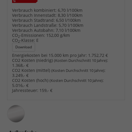
Verbrauch kombiniert:
6,70 l/100km
Verbrauch Innenstadt:
8,30 l/100km
Verbrauch Stadtrand:
6,50 l/100km
Verbrauch Landstraße:
5,70 l/100km
Verbrauch Autobahn:
7,10 l/100km
CO
-Emissionen:
152,00 g/km
2
CO
-Klasse:
E
2
Download
Energiekosten bei 15.000 km pro Jahr:
1.752,72 €
CO2 Kosten (niedrig)
:
(Kosten Durchschnitt 10 Jahre)
1.368,- €
CO2 Kosten (mittel)
:
(Kosten Durchschnitt 10 Jahre)
3.249,- €
CO2 Kosten (hoch)
:
(Kosten Durchschnitt 10 Jahre)
5.016,- €
Jahressteuer:
159,- €