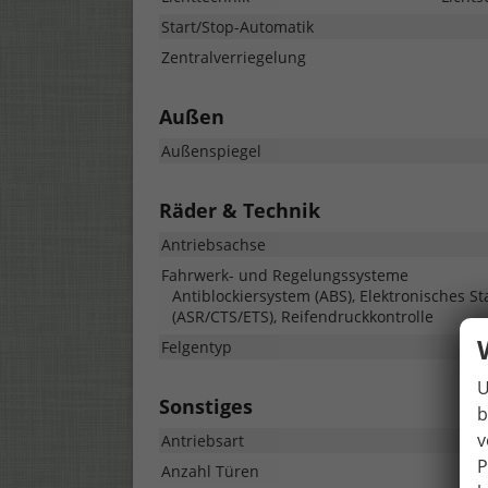
Start/Stop-Automatik
Zentralverriegelung
Außen
Außenspiegel
Räder & Technik
Antriebsachse
Fahrwerk- und Regelungssysteme
Antiblockiersystem (ABS), Elektronisches St
(ASR/CTS/ETS), Reifendruckkontrolle
Felgentyp
U
Sonstiges
b
v
Antriebsart
P
Anzahl Türen