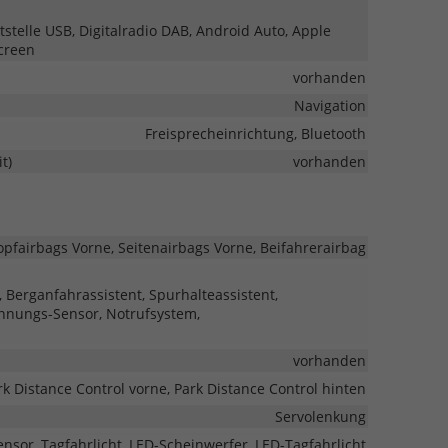
tstelle USB, Digitalradio DAB, Android Auto, Apple
screen
vorhanden
Navigation
Freisprecheinrichtung, Bluetooth
t)
vorhanden
opfairbags Vorne, Seitenairbags Vorne, Beifahrerairbag
 Berganfahrassistent, Spurhalteassistent,
nnungs-Sensor, Notrufsystem,
vorhanden
rk Distance Control vorne, Park Distance Control hinten
Servolenkung
ensor, Tagfahrlicht, LED-Scheinwerfer, LED-Tagfahrlicht