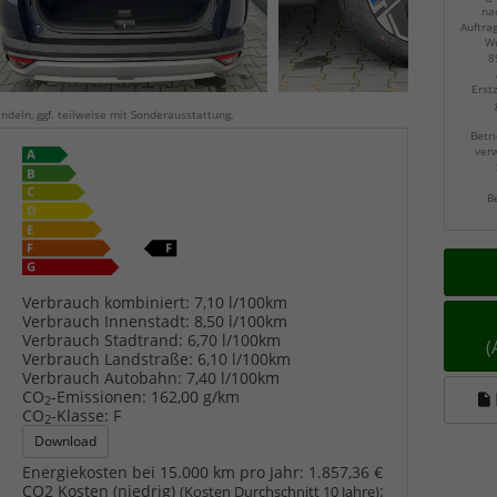
na
Auftra
Wu
8
Erst
ndeln, ggf. teilweise mit Sonderausstattung.
Betri
verw
B
Verbrauch kombiniert:
7,10 l/100km
Verbrauch Innenstadt:
8,50 l/100km
Verbrauch Stadtrand:
6,70 l/100km
Verbrauch Landstraße:
6,10 l/100km
Verbrauch Autobahn:
7,40 l/100km
CO
-Emissionen:
162,00 g/km
2
CO
-Klasse:
F
2
Download
Energiekosten bei 15.000 km pro Jahr:
1.857,36 €
CO2 Kosten (niedrig)
:
(Kosten Durchschnitt 10 Jahre)