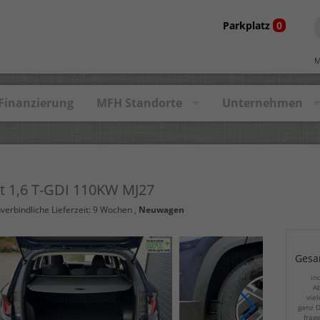
Parkplatz
0
M
Finanzierung
MFH Standorte
Unternehmen
t 1,6 T-GDI 110KW MJ27
nverbindliche Lieferzeit:
9 Wochen
,
Neuwagen
Gesa
in
Ab
viel
ganz D
frag