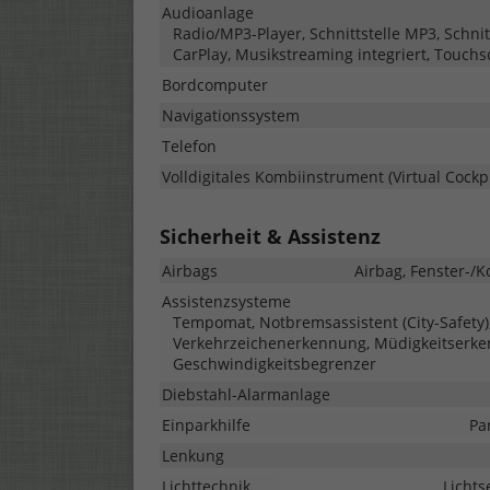
Audioanlage
Radio/MP3-Player, Schnittstelle MP3, Schnit
CarPlay, Musikstreaming integriert, Touch
Bordcomputer
Navigationssystem
Telefon
Volldigitales Kombiinstrument (Virtual Cockpi
Sicherheit & Assistenz
Airbags
Airbag, Fenster-/K
Assistenzsysteme
Tempomat, Notbremsassistent (City-Safety),
Verkehrzeichenerkennung, Müdigkeitserke
Geschwindigkeitsbegrenzer
Diebstahl-Alarmanlage
Einparkhilfe
Pa
Lenkung
Lichttechnik
Lichts