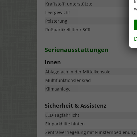
k
Kraftstoff: unterstützte
w
Leergewicht
Polsterung
Rußpartikelfilter / SCR
D
Serienausstattungen
Innen
Ablagefach in der Mittelkonsole
Multifunktionslenkrad
Klimaanlage
Sicherheit & Assistenz
LED-Tagfahrlicht
Einparkhilfe hinten
Zentralverriegelung mit Funkfernbedienung