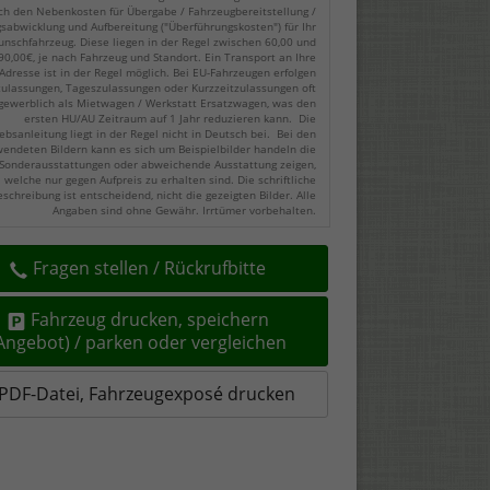
ch den Nebenkosten für Übergabe / Fahrzeugbereitstellung /
gsabwicklung und Aufbereitung ("Überführungskosten") für Ihr
nschfahrzeug. Diese liegen in der Regel zwischen 60,00 und
90,00€, je nach Fahrzeug und Standort. Ein Transport an Ihre
Adresse ist in der Regel möglich. Bei EU-Fahrzeugen erfolgen
zulassungen, Tageszulassungen oder Kurzzeitzulassungen oft
gewerblich als Mietwagen / Werkstatt Ersatzwagen, was den
ersten HU/AU Zeitraum auf 1 Jahr reduzieren kann. Die
ebsanleitung liegt in der Regel nicht in Deutsch bei. Bei den
endeten Bildern kann es sich um Beispielbilder handeln die
Sonderausstattungen oder abweichende Ausstattung zeigen,
welche nur gegen Aufpreis zu erhalten sind. Die schriftliche
eschreibung ist entscheidend, nicht die gezeigten Bilder. Alle
Angaben sind ohne Gewähr. Irrtümer vorbehalten.
Fragen stellen / Rückrufbitte
Fahrzeug drucken, speichern
(Angebot) / parken oder vergleichen
PDF-Datei, Fahrzeugexposé drucken