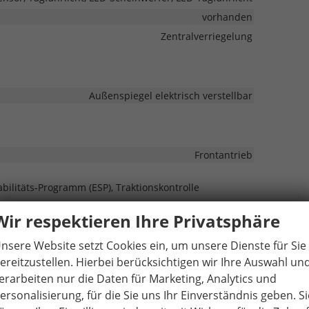
vorhanden
Zentralverriegelung
Außenspiegel elektrisch verstellbar
Frontantrieb
abilitäts-Programm (ESP), Traktionskontrolle
Wir respektieren Ihre Privatsphäre
Leichtmetallfelge
nsere Website setzt Cookies ein, um unsere Dienste für Sie
ereitzustellen. Hierbei berücksichtigen wir Ihre Auswahl un
erarbeiten nur die Daten für Marketing, Analytics und
Verbrennungsmotor (ICE)
ersonalisierung, für die Sie uns Ihr Einverständnis geben. Si
5-türig