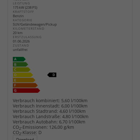
LEISTUNG
175 kW (238 PS)
KRAFTSTOFF
Benzin
KATEGORIE
SUV/Geländewagen/Pickup
KILOMETERSTAND
20 km
ERSTZULASSUNG
01.06.2026
ZUSTAND
unfallfrei
Verbrauch kombiniert:
5,60 l/100km
Verbrauch Innenstadt:
6,00 l/100km
Verbrauch Stadtrand:
4,60 l/100km
Verbrauch Landstraße:
4,80 l/100km
Verbrauch Autobahn:
6,70 l/100km
CO
-Emissionen:
126,00 g/km
2
CO
-Klasse:
D
2
Download