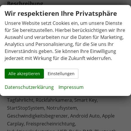
Beschreibung
Wir respektieren Ihre Privatsphäre
Fahrersitz höhenverstellbar, Lederlenkrad, Sitzbezug
Stoff, Lenkrad höhenverstellbar, Beheizbares
Unsere Website setzt Cookies ein, um unsere Dienste
Lenkrad, Multifunktionslenkrad, Isofix, 17 Zoll
für Sie bereitzustellen. Hierbei berücksichtigen wir Ihre
Alufelgen Black Line, Dachreling, ABS, Außenspiegel
Auswahl und verarbeiten nur die Daten für Marketing,
Analytics und Personalisierung, für die Sie uns Ihr
elektrisch anklappbar, Fensterheber elektrisch,
Einverständnis geben. Sie können Ihre Einwilligung
Klimaautomatik, Seitenairbags, Servolenkung,
jederzeit mit Wirkung für die Zukunft widerrufen.
Sitzheizung, ESP, Tempomat, Wegfahrsperre,
Zentralverriegelung mit Funk, Beifahrerairbag,
Alle akzeptieren
Einstellungen
Fahrerairbag, Parkpilot hinten, Parkpilot vorne,
Reifendruckkontrolle, Spurhalteassistent,
Datenschutzerklärung
Impressum
Totwinkelassistent, LED-Scheinwerfer, LED-
Tagfahrlicht, Rückfahrkamera, Smart Key,
StartStopSystem, Notrufsystem,
Geschwindigkeitsbegrenzer, Android Auto, Apple
Carplay, Freisprecheinrichtung,