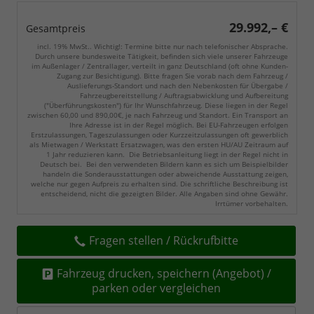
29.992,– €
Gesamtpreis
incl. 19% MwSt.. Wichtig!: Termine bitte nur nach telefonischer Absprache.
Durch unsere bundesweite Tätigkeit, befinden sich viele unserer Fahrzeuge
im Außenlager / Zentrallager, verteilt in ganz Deutschland (oft ohne Kunden-
Zugang zur Besichtigung). Bitte fragen Sie vorab nach dem Fahrzeug /
Auslieferungs-Standort und nach den Nebenkosten für Übergabe /
Fahrzeugbereitstellung / Auftragsabwicklung und Aufbereitung
("Überführungskosten") für Ihr Wunschfahrzeug. Diese liegen in der Regel
zwischen 60,00 und 890,00€, je nach Fahrzeug und Standort. Ein Transport an
Ihre Adresse ist in der Regel möglich. Bei EU-Fahrzeugen erfolgen
Erstzulassungen, Tageszulassungen oder Kurzzeitzulassungen oft gewerblich
als Mietwagen / Werkstatt Ersatzwagen, was den ersten HU/AU Zeitraum auf
1 Jahr reduzieren kann. Die Betriebsanleitung liegt in der Regel nicht in
Deutsch bei. Bei den verwendeten Bildern kann es sich um Beispielbilder
handeln die Sonderausstattungen oder abweichende Ausstattung zeigen,
welche nur gegen Aufpreis zu erhalten sind. Die schriftliche Beschreibung ist
entscheidend, nicht die gezeigten Bilder. Alle Angaben sind ohne Gewähr.
Irrtümer vorbehalten.
Fragen stellen / Rückrufbitte
Fahrzeug drucken, speichern (Angebot) /
parken oder vergleichen