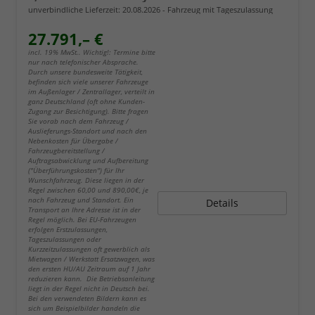
unverbindliche Lieferzeit:
20.08.2026
Fahrzeug mit Tageszulassung
27.791,– €
incl. 19% MwSt.. Wichtig!: Termine bitte
nur nach telefonischer Absprache.
Durch unsere bundesweite Tätigkeit,
befinden sich viele unserer Fahrzeuge
im Außenlager / Zentrallager, verteilt in
ganz Deutschland (oft ohne Kunden-
Zugang zur Besichtigung). Bitte fragen
Sie vorab nach dem Fahrzeug /
Auslieferungs-Standort und nach den
Nebenkosten für Übergabe /
Fahrzeugbereitstellung /
Auftragsabwicklung und Aufbereitung
("Überführungskosten") für Ihr
Wunschfahrzeug. Diese liegen in der
Regel zwischen 60,00 und 890,00€, je
nach Fahrzeug und Standort. Ein
Details
Transport an Ihre Adresse ist in der
Regel möglich. Bei EU-Fahrzeugen
erfolgen Erstzulassungen,
Tageszulassungen oder
Kurzzeitzulassungen oft gewerblich als
Mietwagen / Werkstatt Ersatzwagen, was
den ersten HU/AU Zeitraum auf 1 Jahr
reduzieren kann. Die Betriebsanleitung
liegt in der Regel nicht in Deutsch bei.
Bei den verwendeten Bildern kann es
sich um Beispielbilder handeln die