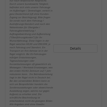
nur nach telefonischer Absprache.
Durch unsere bundesweite Tätigkeit,
befinden sich viele unserer Fahrzeuge
im Außenlager / Zentrallager, verteilt in
ganz Deutschland (oft ohne Kunden-
Zugang zur Besichtigung). Bitte fragen
Sie vorab nach dem Fahrzeug /
Auslieferungs-Standort und nach den
Nebenkosten für Übergabe /
Fahrzeugbereitstellung /
Auftragsabwicklung und Aufbereitung
("Überführungskosten") für Ihr
Wunschfahrzeug. Diese liegen in der
Regel zwischen 60,00 und 890,00€, je
nach Fahrzeug und Standort. Ein
Details
Transport an Ihre Adresse ist in der
Regel möglich. Bei EU-Fahrzeugen
erfolgen Erstzulassungen,
Tageszulassungen oder
Kurzzeitzulassungen oft gewerblich als
Mietwagen / Werkstatt Ersatzwagen, was
den ersten HU/AU Zeitraum auf 1 Jahr
reduzieren kann. Die Betriebsanleitung
liegt in der Regel nicht in Deutsch bei.
Bei den verwendeten Bildern kann es
sich um Beispielbilder handeln die
Sonderausstattungen oder abweichende
Ausstattung zeigen, welche nur gegen
Aufpreis zu erhalten sind. Die
schriftliche Beschreibung ist
entscheidend, nicht die gezeigten Bilder.
Alle Angaben sind ohne Gewähr.