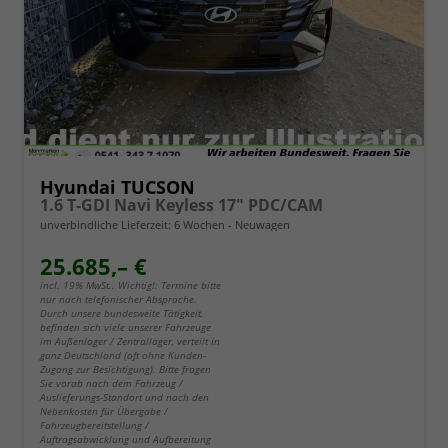
Hyundai TUCSON
1.6 T-GDI Navi Keyless 17" PDC/CAM
unverbindliche Lieferzeit:
6 Wochen
Neuwagen
25.685,– €
incl. 19% MwSt.. Wichtig!: Termine bitte
nur nach telefonischer Absprache.
Durch unsere bundesweite Tätigkeit,
befinden sich viele unserer Fahrzeuge
im Außenlager / Zentrallager, verteilt in
ganz Deutschland (oft ohne Kunden-
Zugang zur Besichtigung). Bitte fragen
Sie vorab nach dem Fahrzeug /
Auslieferungs-Standort und nach den
Nebenkosten für Übergabe /
Fahrzeugbereitstellung /
Auftragsabwicklung und Aufbereitung