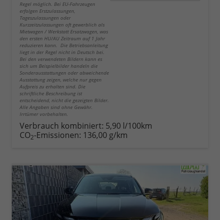
Regel möglich. Bei EU-Fahrzeugen
erfolgen Erstzulassungen,
Tageszulassungen oder
Kurzzeitzulassungen oft gewerblich als
Mietwagen / Werkstatt Ersatzwagen, was
den ersten HU/AU Zeitraum auf 1 Jahr
reduzieren kann. Die Betriebsanleitung
liegt in der Regel nicht in Deutsch bei.
Bei den verwendeten Bildern kann es
sich um Beispielbilder handeln die
Sonderausstattungen oder abweichende
Ausstattung zeigen, welche nur gegen
Aufpreis zu erhalten sind. Die
schriftliche Beschreibung ist
entscheidend, nicht die gezeigten Bilder.
Alle Angaben sind ohne Gewähr.
Irrtümer vorbehalten.
Verbrauch kombiniert:
5,90 l/100km
CO
-Emissionen:
136,00 g/km
2