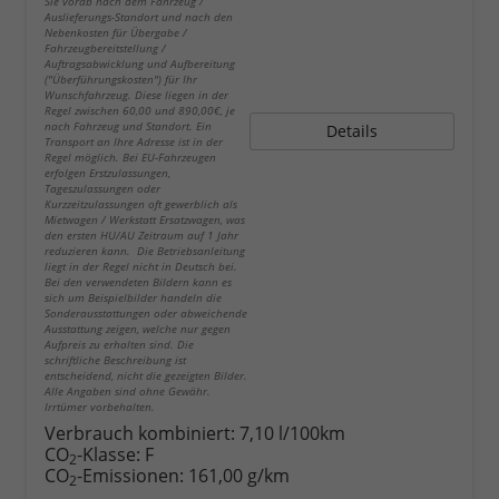
Sie vorab nach dem Fahrzeug /
Auslieferungs-Standort und nach den
Nebenkosten für Übergabe /
Fahrzeugbereitstellung /
Auftragsabwicklung und Aufbereitung
("Überführungskosten") für Ihr
Wunschfahrzeug. Diese liegen in der
Regel zwischen 60,00 und 890,00€, je
nach Fahrzeug und Standort. Ein
Details
Transport an Ihre Adresse ist in der
Regel möglich. Bei EU-Fahrzeugen
erfolgen Erstzulassungen,
Tageszulassungen oder
Kurzzeitzulassungen oft gewerblich als
Mietwagen / Werkstatt Ersatzwagen, was
den ersten HU/AU Zeitraum auf 1 Jahr
reduzieren kann. Die Betriebsanleitung
liegt in der Regel nicht in Deutsch bei.
Bei den verwendeten Bildern kann es
sich um Beispielbilder handeln die
Sonderausstattungen oder abweichende
Ausstattung zeigen, welche nur gegen
Aufpreis zu erhalten sind. Die
schriftliche Beschreibung ist
entscheidend, nicht die gezeigten Bilder.
Alle Angaben sind ohne Gewähr.
Irrtümer vorbehalten.
Verbrauch kombiniert:
7,10 l/100km
CO
-Klasse:
F
2
CO
-Emissionen:
161,00 g/km
2