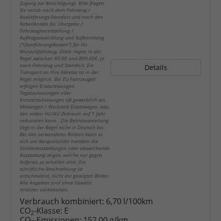
Zugang zur Besichtigung). Bitte fragen
Sie vorab nach dem Fahrzeug /
Auslieferungs-Standort und nach den
Nebenkosten für Übergabe /
Fahrzeugbereitstellung /
Auftragsabwicklung und Aufbereitung
("Überführungskosten") für Ihr
Wunschfahrzeug. Diese liegen in der
Regel zwischen 60,00 und 890,00€, je
nach Fahrzeug und Standort. Ein
Details
Transport an Ihre Adresse ist in der
Regel möglich. Bei EU-Fahrzeugen
erfolgen Erstzulassungen,
Tageszulassungen oder
Kurzzeitzulassungen oft gewerblich als
Mietwagen / Werkstatt Ersatzwagen, was
den ersten HU/AU Zeitraum auf 1 Jahr
reduzieren kann. Die Betriebsanleitung
liegt in der Regel nicht in Deutsch bei.
Bei den verwendeten Bildern kann es
sich um Beispielbilder handeln die
Sonderausstattungen oder abweichende
Ausstattung zeigen, welche nur gegen
Aufpreis zu erhalten sind. Die
schriftliche Beschreibung ist
entscheidend, nicht die gezeigten Bilder.
Alle Angaben sind ohne Gewähr.
Irrtümer vorbehalten.
Verbrauch kombiniert:
6,70 l/100km
CO
-Klasse:
E
2
CO
-Emissionen:
152,00 g/km