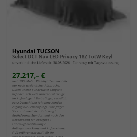
Hyundai TUCSON
Select DCT Nav LED Privacy 18Z TotW Keyl
unverbindliche Lieferzeit:
30.08.2026
Fahrzeug mit Tageszulassung
27.217,– €
incl. 19% MwSt.. Wichtig!: Termine bitte
nur nach telefonischer Absprache.
Durch unsere bundesweite Tätigkeit,
befinden sich viele unserer Fahrzeuge
im Außenlager / Zentrallager, verteilt in
ganz Deutschland (oft ohne Kunden-
Zugang zur Besichtigung). Bitte fragen
Sie vorab nach dem Fahrzeug /
Auslieferungs-Standort und nach den
Nebenkosten für Übergabe /
Fahrzeugbereitstellung /
Auftragsabwicklung und Aufbereitung
("Überführungskosten") für Ihr
Wunschfahrzeug. Diese liegen in der