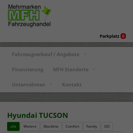
Parkplatz
0
Fahrzeugverkauf / Angebote
Finanzierung
MFH Standorte
Unternehmen
Kontakt
Hyundai TUCSON
alle
Weitere
Blackline
Comfort
Family
GO