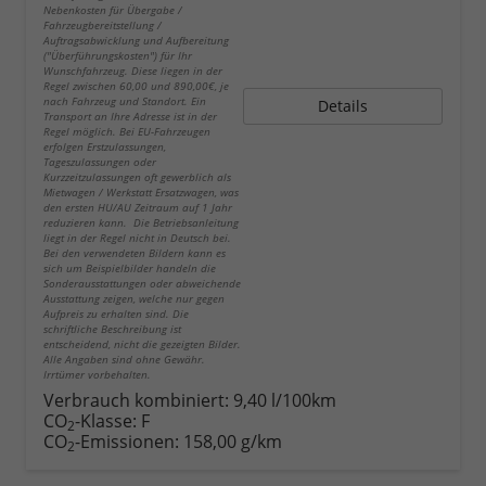
Nebenkosten für Übergabe /
Fahrzeugbereitstellung /
Auftragsabwicklung und Aufbereitung
("Überführungskosten") für Ihr
Wunschfahrzeug. Diese liegen in der
Regel zwischen 60,00 und 890,00€, je
nach Fahrzeug und Standort. Ein
Details
Transport an Ihre Adresse ist in der
Regel möglich. Bei EU-Fahrzeugen
erfolgen Erstzulassungen,
Tageszulassungen oder
Kurzzeitzulassungen oft gewerblich als
Mietwagen / Werkstatt Ersatzwagen, was
den ersten HU/AU Zeitraum auf 1 Jahr
reduzieren kann. Die Betriebsanleitung
liegt in der Regel nicht in Deutsch bei.
Bei den verwendeten Bildern kann es
sich um Beispielbilder handeln die
Sonderausstattungen oder abweichende
Ausstattung zeigen, welche nur gegen
Aufpreis zu erhalten sind. Die
schriftliche Beschreibung ist
entscheidend, nicht die gezeigten Bilder.
Alle Angaben sind ohne Gewähr.
Irrtümer vorbehalten.
Verbrauch kombiniert:
9,40 l/100km
CO
-Klasse:
F
2
CO
-Emissionen:
158,00 g/km
2