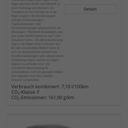
Regel zwischen 60,00 und 890,00€, je
nach Fahrzeug und Standort. Ein
Details
Transport an Ihre Adresse ist in der
Regel möglich. Bei EU-Fahrzeugen
erfolgen Erstzulassungen,
Tageszulassungen oder
Kurzzeitzulassungen oft gewerblich als
Mietwagen / Werkstatt Ersatzwagen, was
den ersten HU/AU Zeitraum auf 1 Jahr
reduzieren kann. Die Betriebsanleitung
liegt in der Regel nicht in Deutsch bei.
Bei den verwendeten Bildern kann es
sich um Beispielbilder handeln die
Sonderausstattungen oder abweichende
Ausstattung zeigen, welche nur gegen
Aufpreis zu erhalten sind. Die
schriftliche Beschreibung ist
entscheidend, nicht die gezeigten Bilder.
Alle Angaben sind ohne Gewähr.
Irrtümer vorbehalten.
Verbrauch kombiniert:
7,10 l/100km
CO
-Klasse:
F
2
CO
-Emissionen:
161,00 g/km
2