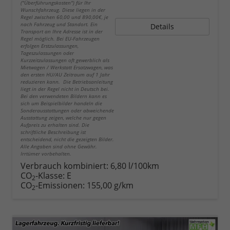
("Überführungskosten") für Ihr
Wunschfahrzeug. Diese liegen in der
Regel zwischen 60,00 und 890,00€, je
nach Fahrzeug und Standort. Ein
Details
Transport an Ihre Adresse ist in der
Regel möglich. Bei EU-Fahrzeugen
erfolgen Erstzulassungen,
Tageszulassungen oder
Kurzzeitzulassungen oft gewerblich als
Mietwagen / Werkstatt Ersatzwagen, was
den ersten HU/AU Zeitraum auf 1 Jahr
reduzieren kann. Die Betriebsanleitung
liegt in der Regel nicht in Deutsch bei.
Bei den verwendeten Bildern kann es
sich um Beispielbilder handeln die
Sonderausstattungen oder abweichende
Ausstattung zeigen, welche nur gegen
Aufpreis zu erhalten sind. Die
schriftliche Beschreibung ist
entscheidend, nicht die gezeigten Bilder.
Alle Angaben sind ohne Gewähr.
Irrtümer vorbehalten.
Verbrauch kombiniert:
6,80 l/100km
CO
-Klasse:
E
2
CO
-Emissionen:
155,00 g/km
2