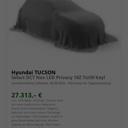
Hyundai TUCSON
Select DCT Nav LED Privacy 18Z TotW Keyl
unverbindliche Lieferzeit:
30.08.2026
Fahrzeug mit Tageszulassung
27.313,– €
incl. 19% MwSt.. Wichtig!: Termine bitte
nur nach telefonischer Absprache.
Durch unsere bundesweite Tätigkeit,
befinden sich viele unserer Fahrzeuge
im Außenlager / Zentrallager, verteilt in
ganz Deutschland (oft ohne Kunden-
Zugang zur Besichtigung). Bitte fragen