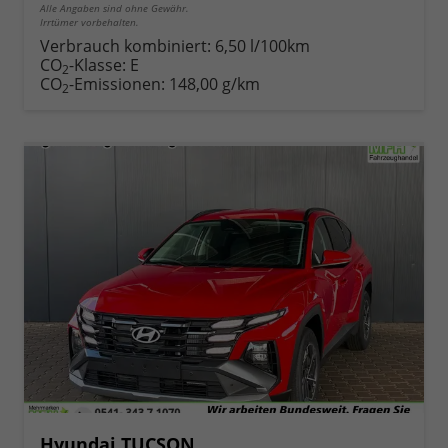
Alle Angaben sind ohne Gewähr.
Irrtümer vorbehalten.
Verbrauch kombiniert:
6,50 l/100km
CO
-Klasse:
E
2
CO
-Emissionen:
148,00 g/km
2
Hyundai TUCSON