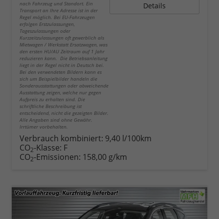
nach Fahrzeug und Standort. Ein
Details
Transport an Ihre Adresse ist in der
Regel möglich. Bei EU-Fahrzeugen
erfolgen Erstzulassungen,
Tageszulassungen oder
Kurzzeitzulassungen oft gewerblich als
Mietwagen / Werkstatt Ersatzwagen, was
den ersten HU/AU Zeitraum auf 1 Jahr
reduzieren kann. Die Betriebsanleitung
liegt in der Regel nicht in Deutsch bei.
Bei den verwendeten Bildern kann es
sich um Beispielbilder handeln die
Sonderausstattungen oder abweichende
Ausstattung zeigen, welche nur gegen
Aufpreis zu erhalten sind. Die
schriftliche Beschreibung ist
entscheidend, nicht die gezeigten Bilder.
Alle Angaben sind ohne Gewähr.
Irrtümer vorbehalten.
Verbrauch kombiniert:
9,40 l/100km
CO
-Klasse:
F
2
CO
-Emissionen:
158,00 g/km
2