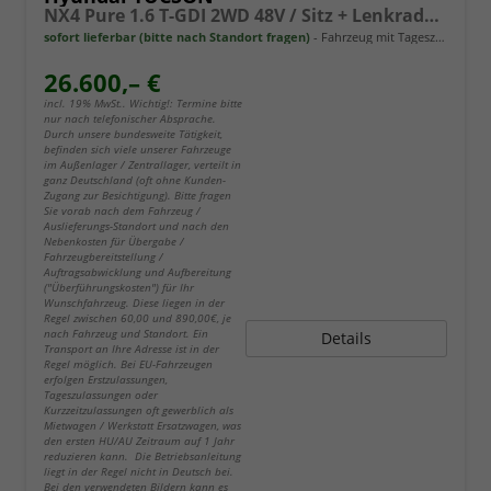
NX4 Pure 1.6 T-GDI 2WD 48V / Sitz + Lenkradheiz. LED Tempomat Alu 17"
sofort lieferbar (bitte nach Standort fragen)
Fahrzeug mit Tageszulassung
26.600,– €
incl. 19% MwSt.. Wichtig!: Termine bitte
nur nach telefonischer Absprache.
Durch unsere bundesweite Tätigkeit,
befinden sich viele unserer Fahrzeuge
im Außenlager / Zentrallager, verteilt in
ganz Deutschland (oft ohne Kunden-
Zugang zur Besichtigung). Bitte fragen
Sie vorab nach dem Fahrzeug /
Auslieferungs-Standort und nach den
Nebenkosten für Übergabe /
Fahrzeugbereitstellung /
Auftragsabwicklung und Aufbereitung
("Überführungskosten") für Ihr
Wunschfahrzeug. Diese liegen in der
Regel zwischen 60,00 und 890,00€, je
nach Fahrzeug und Standort. Ein
Details
Transport an Ihre Adresse ist in der
Regel möglich. Bei EU-Fahrzeugen
erfolgen Erstzulassungen,
Tageszulassungen oder
Kurzzeitzulassungen oft gewerblich als
Mietwagen / Werkstatt Ersatzwagen, was
den ersten HU/AU Zeitraum auf 1 Jahr
reduzieren kann. Die Betriebsanleitung
liegt in der Regel nicht in Deutsch bei.
Bei den verwendeten Bildern kann es