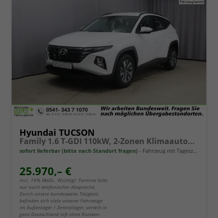
Hyundai TUCSON
Family 1.6 T-GDI 110kW, 2-Zonen Klimaautomatik, Sitzheizung, AppleCarPlay&Android Auto, Freisprecheinrichtung, Radio DAB, Verkehrszeichenerkennung, Rückfahrkamera, eCall Notrufsystem, 17 Zoll Leichtmetallfelgen, uvm.
sofort lieferbar (bitte nach Standort fragen)
Fahrzeug mit Tageszulassung
25.970,– €
incl. 19% MwSt.. Wichtig!: Termine bitte
nur nach telefonischer Absprache.
Durch unsere bundesweite Tätigkeit,
befinden sich viele unserer Fahrzeuge
im Außenlager / Zentrallager, verteilt in
ganz Deutschland (oft ohne Kunden-