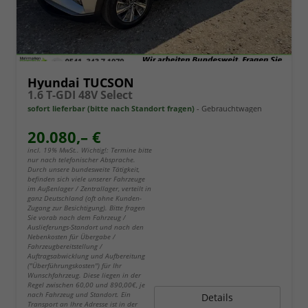
Hyundai TUCSON
1.6 T-GDI 48V Select
sofort lieferbar (bitte nach Standort fragen)
Gebrauchtwagen
20.080,– €
incl. 19% MwSt.. Wichtig!: Termine bitte
nur nach telefonischer Absprache.
Durch unsere bundesweite Tätigkeit,
befinden sich viele unserer Fahrzeuge
im Außenlager / Zentrallager, verteilt in
ganz Deutschland (oft ohne Kunden-
Zugang zur Besichtigung). Bitte fragen
Sie vorab nach dem Fahrzeug /
Auslieferungs-Standort und nach den
Nebenkosten für Übergabe /
Fahrzeugbereitstellung /
Auftragsabwicklung und Aufbereitung
("Überführungskosten") für Ihr
Wunschfahrzeug. Diese liegen in der
Regel zwischen 60,00 und 890,00€, je
nach Fahrzeug und Standort. Ein
Details
Transport an Ihre Adresse ist in der