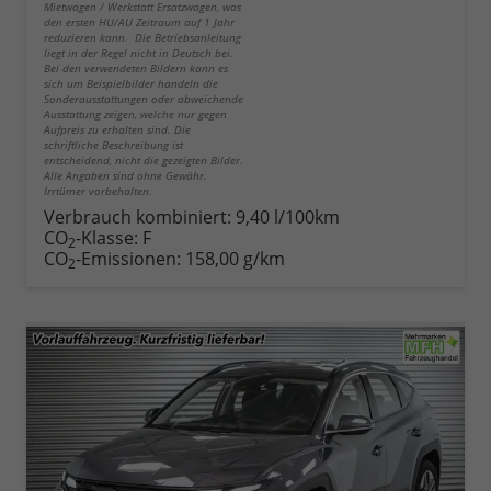
Mietwagen / Werkstatt Ersatzwagen, was
den ersten HU/AU Zeitraum auf 1 Jahr
reduzieren kann. Die Betriebsanleitung
liegt in der Regel nicht in Deutsch bei.
Bei den verwendeten Bildern kann es
sich um Beispielbilder handeln die
Sonderausstattungen oder abweichende
Ausstattung zeigen, welche nur gegen
Aufpreis zu erhalten sind. Die
schriftliche Beschreibung ist
entscheidend, nicht die gezeigten Bilder.
Alle Angaben sind ohne Gewähr.
Irrtümer vorbehalten.
Verbrauch kombiniert:
9,40 l/100km
CO
-Klasse:
F
2
CO
-Emissionen:
158,00 g/km
2