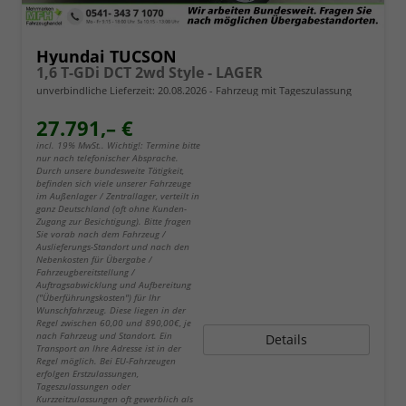
Hyundai TUCSON
1,6 T-GDi DCT 2wd Style - LAGER
unverbindliche Lieferzeit:
20.08.2026
Fahrzeug mit Tageszulassung
27.791,– €
incl. 19% MwSt.. Wichtig!: Termine bitte
nur nach telefonischer Absprache.
Durch unsere bundesweite Tätigkeit,
befinden sich viele unserer Fahrzeuge
im Außenlager / Zentrallager, verteilt in
ganz Deutschland (oft ohne Kunden-
Zugang zur Besichtigung). Bitte fragen
Sie vorab nach dem Fahrzeug /
Auslieferungs-Standort und nach den
Nebenkosten für Übergabe /
Fahrzeugbereitstellung /
Auftragsabwicklung und Aufbereitung
("Überführungskosten") für Ihr
Wunschfahrzeug. Diese liegen in der
Regel zwischen 60,00 und 890,00€, je
nach Fahrzeug und Standort. Ein
Details
Transport an Ihre Adresse ist in der
Regel möglich. Bei EU-Fahrzeugen
erfolgen Erstzulassungen,
Tageszulassungen oder
Kurzzeitzulassungen oft gewerblich als