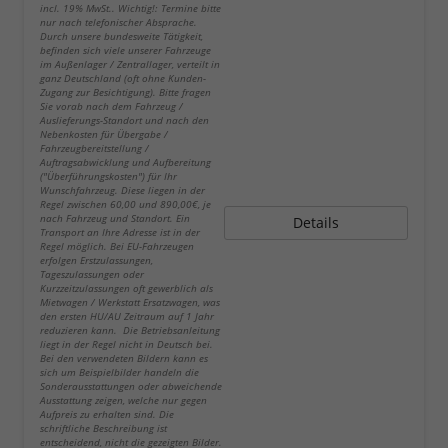
incl. 19% MwSt.. Wichtig!: Termine bitte
nur nach telefonischer Absprache.
Durch unsere bundesweite Tätigkeit,
befinden sich viele unserer Fahrzeuge
im Außenlager / Zentrallager, verteilt in
ganz Deutschland (oft ohne Kunden-
Zugang zur Besichtigung). Bitte fragen
Sie vorab nach dem Fahrzeug /
Auslieferungs-Standort und nach den
Nebenkosten für Übergabe /
Fahrzeugbereitstellung /
Auftragsabwicklung und Aufbereitung
("Überführungskosten") für Ihr
Wunschfahrzeug. Diese liegen in der
Regel zwischen 60,00 und 890,00€, je
nach Fahrzeug und Standort. Ein
Details
Transport an Ihre Adresse ist in der
Regel möglich. Bei EU-Fahrzeugen
erfolgen Erstzulassungen,
Tageszulassungen oder
Kurzzeitzulassungen oft gewerblich als
Mietwagen / Werkstatt Ersatzwagen, was
den ersten HU/AU Zeitraum auf 1 Jahr
reduzieren kann. Die Betriebsanleitung
liegt in der Regel nicht in Deutsch bei.
Bei den verwendeten Bildern kann es
sich um Beispielbilder handeln die
Sonderausstattungen oder abweichende
Ausstattung zeigen, welche nur gegen
Aufpreis zu erhalten sind. Die
schriftliche Beschreibung ist
entscheidend, nicht die gezeigten Bilder.