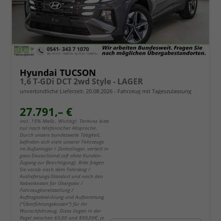
Hyundai TUCSON
1,6 T-GDi DCT 2wd Style - LAGER
unverbindliche Lieferzeit:
20.08.2026
Fahrzeug mit Tageszulassung
27.791,– €
incl. 19% MwSt.. Wichtig!: Termine bitte
nur nach telefonischer Absprache.
Durch unsere bundesweite Tätigkeit,
befinden sich viele unserer Fahrzeuge
im Außenlager / Zentrallager, verteilt in
ganz Deutschland (oft ohne Kunden-
Zugang zur Besichtigung). Bitte fragen
Sie vorab nach dem Fahrzeug /
Auslieferungs-Standort und nach den
Nebenkosten für Übergabe /
Fahrzeugbereitstellung /
Auftragsabwicklung und Aufbereitung
("Überführungskosten") für Ihr
Wunschfahrzeug. Diese liegen in der
Regel zwischen 60,00 und 890,00€, je