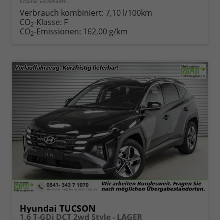
Irrtümer vorbehalten.
Verbrauch kombiniert:
7,10 l/100km
CO
-Klasse:
F
2
CO
-Emissionen:
162,00 g/km
2
Hyundai TUCSON
1,6 T-GDi DCT 2wd Style - LAGER