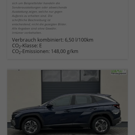
sich um Beispielbilder handeln die
Sonderausstattungen oder abweichende
Ausstattung zeigen, welche nur gegen
Aufpreis zu erhalten sind. Die
schriftliche Beschreibung ist
entscheidend, nicht die gezeigten Bilder.
Alle Angaben sind ohne Gewähr.
Irrtümer vorbehalten.
Verbrauch kombiniert:
6,50 l/100km
CO
-Klasse:
E
2
CO
-Emissionen:
148,00 g/km
2