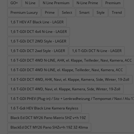
GO+
N Line
N Line Premium
N-Line Prime
Premium
Premium Luxury
Prime
Select
Smart
Style
Trend
1,6 T HEV AT Black Line - LAGER
1,6 T-GDI DCT 4x4 N-Line - LAGER
1,6 T-GDi DCT 2WD Style - LAGER
1,6 T-GDi DCT 2wd Style - LAGER
1,6 T-GDi DCT N-Line - LAGER
1.6 T-GDI DCT 4WD N-LINE, AHK, el. Klappe, Teilleder, Navi, Kamera, ACC
1.6 T-GDI DCT 4WD N-LINE, el. Klappe, Teilleder, Navi, Kamera, ACC
1.6 T-GDI DCT 4WD, AHK, Navi, el. Klappe, Kamera, Side, Winter, 19-Zoll
1.6 T-GDI DCT 4WD, Navi, el. Klappe, Kamera, Side, Winter, 19-Zoll
1.6 T-GDI PHEV (Plug-in) / Sitz + Lenkradheizung / Tempomat / Navi / Alu 17
1.6 T-Gdi HEV Black Line Kamera Keyless
Black Ed DCT MY26 Pano Matrix SHZ v+h 19Z
BlackEd DCT MY26 Pano SHZv+h 19Z 3Z-Klima