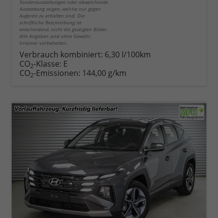
Sonderausstattungen oder abweichende
Ausstattung zeigen, welche nur gegen
Aufpreis zu erhalten sind. Die
schriftliche Beschreibung ist
entscheidend, nicht die gezeigten Bilder.
Alle Angaben sind ohne Gewähr.
Irrtümer vorbehalten.
Verbrauch kombiniert:
6,30 l/100km
CO
-Klasse:
E
2
CO
-Emissionen:
144,00 g/km
2