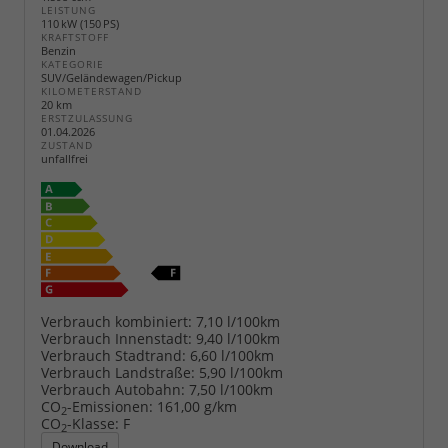
LEISTUNG
110 kW (150 PS)
KRAFTSTOFF
Benzin
KATEGORIE
SUV/Geländewagen/Pickup
KILOMETERSTAND
20 km
ERSTZULASSUNG
01.04.2026
ZUSTAND
unfallfrei
Verbrauch kombiniert:
7,10 l/100km
Verbrauch Innenstadt:
9,40 l/100km
Verbrauch Stadtrand:
6,60 l/100km
Verbrauch Landstraße:
5,90 l/100km
Verbrauch Autobahn:
7,50 l/100km
CO
-Emissionen:
161,00 g/km
2
CO
-Klasse:
F
2
Download