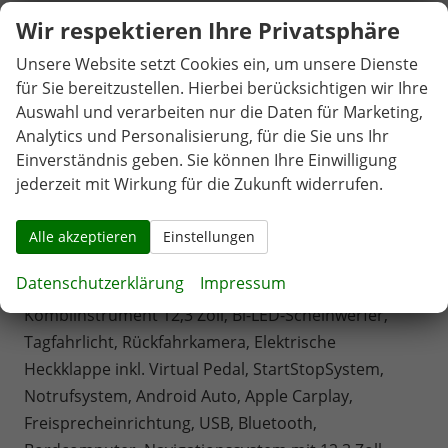
Beschreibung
Wir respektieren Ihre Privatsphäre
Fahrersitz höhenverstellbar, Lederlenkrad, Sitzbezug
Unsere Website setzt Cookies ein, um unsere Dienste
Stoff, Lenkrad höhenverstellbar, Beheizbares
für Sie bereitzustellen. Hierbei berücksichtigen wir Ihre
Lenkrad, Multifunktionslenkrad, Isofix, SunSet -
Auswahl und verarbeiten nur die Daten für Marketing,
abgedunkelte Scheiben, 19 Zoll Alufelgen , ABS,
Analytics und Personalisierung, für die Sie uns Ihr
Außenspiegel elektrisch, Fensterheber elektrisch,
Einverständnis geben. Sie können Ihre Einwilligung
Climatronic, Seitenairbags, Servolenkung,
jederzeit mit Wirkung für die Zukunft widerrufen.
Sitzheizung vorne, Stabilitätskontrolle, Tempomat,
Wegfahrsperre, Zentralverriegelung mit Funk,
Alle akzeptieren
Einstellungen
Beifahrerairbag, Fahrerairbag, Parkpilot hinten,
Datenschutzerklärung
Impressum
Parkpilot vorne, Reifendruckkontrolle, Digitales
Kombiinstrument 12,3 Zoll, Bi-LED-Scheinwerfer,
Tagfahrlicht, Rückfahrkamera, Elektrische
Heckklappe inkl. Virtual Pedal, StartStopSystem,
Notrufsystem, Android Auto, Apple Carplay,
Freisprecheinrichtung, USB, Bluetooth,