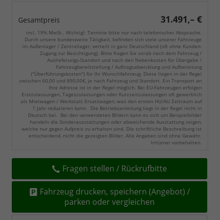
31.491,– €
Gesamtpreis
incl. 19% MwSt.. Wichtig!: Termine bitte nur nach telefonischer Absprache.
Durch unsere bundesweite Tätigkeit, befinden sich viele unserer Fahrzeuge
im Außenlager / Zentrallager, verteilt in ganz Deutschland (oft ohne Kunden-
Zugang zur Besichtigung). Bitte fragen Sie vorab nach dem Fahrzeug /
Auslieferungs-Standort und nach den Nebenkosten für Übergabe /
Fahrzeugbereitstellung / Auftragsabwicklung und Aufbereitung
("Überführungskosten") für Ihr Wunschfahrzeug. Diese liegen in der Regel
zwischen 60,00 und 890,00€, je nach Fahrzeug und Standort. Ein Transport an
Ihre Adresse ist in der Regel möglich. Bei EU-Fahrzeugen erfolgen
Erstzulassungen, Tageszulassungen oder Kurzzeitzulassungen oft gewerblich
als Mietwagen / Werkstatt Ersatzwagen, was den ersten HU/AU Zeitraum auf
1 Jahr reduzieren kann. Die Betriebsanleitung liegt in der Regel nicht in
Deutsch bei. Bei den verwendeten Bildern kann es sich um Beispielbilder
handeln die Sonderausstattungen oder abweichende Ausstattung zeigen,
welche nur gegen Aufpreis zu erhalten sind. Die schriftliche Beschreibung ist
entscheidend, nicht die gezeigten Bilder. Alle Angaben sind ohne Gewähr.
Irrtümer vorbehalten.
Fragen stellen / Rückrufbitte
Fahrzeug drucken, speichern (Angebot) /
parken oder vergleichen