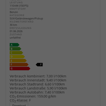
LEISTUNG
110 kW (150 PS)
KRAFTSTOFF
Benzin
KATEGORIE
SUV/Geländewagen/Pickup
KILOMETERSTAND
30 km
ERSTZULASSUNG
01.06.2026
ZUSTAND
unfallfrei
Verbrauch kombiniert:
7,00 l/100km
Verbrauch Innenstadt:
9,40 l/100km
Verbrauch Stadtrand:
6,60 l/100km
Verbrauch Landstraße:
5,90 l/100km
Verbrauch Autobahn:
7,40 l/100km
CO
-Emissionen:
159,00 g/km
2
CO
-Klasse:
F
2
Download