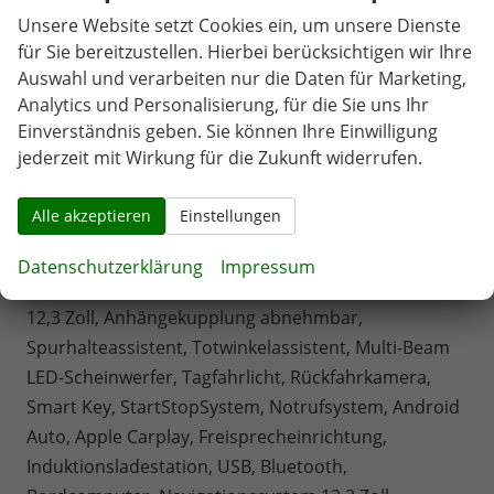
Beschreibung
Unsere Website setzt Cookies ein, um unsere Dienste
Fahrersitz höhenverstellbar, Lederlenkrad, Sitzbezug
für Sie bereitzustellen. Hierbei berücksichtigen wir Ihre
Auswahl und verarbeiten nur die Daten für Marketing,
Stoff, Lenkrad höhenverstellbar, Beheizbares
Analytics und Personalisierung, für die Sie uns Ihr
Lenkrad, Multifunktionslenkrad, Isofix, 18 Zoll
Einverständnis geben. Sie können Ihre Einwilligung
Alufelgen , ABS, Außenspiegel elektrisch anklappbar,
jederzeit mit Wirkung für die Zukunft widerrufen.
Fensterheber elektrisch, Climatronic, Seitenairbags,
Servolenkung, Sitzheizung vorne, Stabilitätskontrolle,
Alle akzeptieren
Einstellungen
Tempomat, Wegfahrsperre, Beifahrerairbag,
Fahrerairbag, Parkpilot hinten, Parkpilot vorne,
Datenschutzerklärung
Impressum
Reifendruckkontrolle, Digitales Kombiinstrument
12,3 Zoll, Anhängekupplung abnehmbar,
Spurhalteassistent, Totwinkelassistent, Multi-Beam
LED-Scheinwerfer, Tagfahrlicht, Rückfahrkamera,
Smart Key, StartStopSystem, Notrufsystem, Android
Auto, Apple Carplay, Freisprecheinrichtung,
Induktionsladestation, USB, Bluetooth,