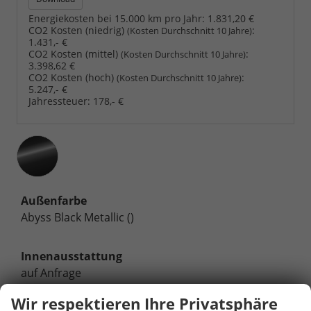
Energiekosten bei 15.000 km pro Jahr:
1.831,20 €
CO2 Kosten (niedrig)
:
(Kosten Durchschnitt 10 Jahre)
1.431,- €
CO2 Kosten (mittel)
:
(Kosten Durchschnitt 10 Jahre)
3.398,62 €
CO2 Kosten (hoch)
:
(Kosten Durchschnitt 10 Jahre)
5.247,- €
Jahressteuer:
178,- €
Außenfarbe
Abyss Black Metallic ()
Innenausstattung
auf Anfrage
Wir respektieren Ihre Privatsphäre