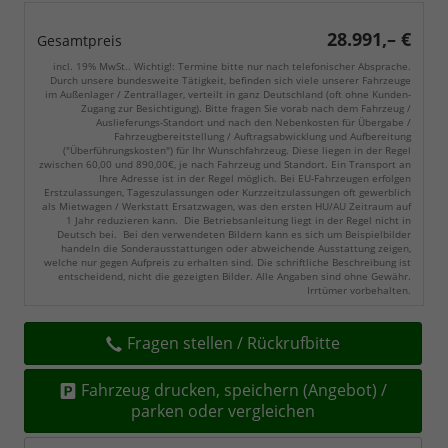
28.991,– €
Gesamtpreis
incl. 19% MwSt.. Wichtig!: Termine bitte nur nach telefonischer Absprache.
Durch unsere bundesweite Tätigkeit, befinden sich viele unserer Fahrzeuge
im Außenlager / Zentrallager, verteilt in ganz Deutschland (oft ohne Kunden-
Zugang zur Besichtigung). Bitte fragen Sie vorab nach dem Fahrzeug /
Auslieferungs-Standort und nach den Nebenkosten für Übergabe /
Fahrzeugbereitstellung / Auftragsabwicklung und Aufbereitung
("Überführungskosten") für Ihr Wunschfahrzeug. Diese liegen in der Regel
zwischen 60,00 und 890,00€, je nach Fahrzeug und Standort. Ein Transport an
Ihre Adresse ist in der Regel möglich. Bei EU-Fahrzeugen erfolgen
Erstzulassungen, Tageszulassungen oder Kurzzeitzulassungen oft gewerblich
als Mietwagen / Werkstatt Ersatzwagen, was den ersten HU/AU Zeitraum auf
1 Jahr reduzieren kann. Die Betriebsanleitung liegt in der Regel nicht in
Deutsch bei. Bei den verwendeten Bildern kann es sich um Beispielbilder
handeln die Sonderausstattungen oder abweichende Ausstattung zeigen,
welche nur gegen Aufpreis zu erhalten sind. Die schriftliche Beschreibung ist
entscheidend, nicht die gezeigten Bilder. Alle Angaben sind ohne Gewähr.
Irrtümer vorbehalten.
Fragen stellen / Rückrufbitte
Fahrzeug drucken, speichern (Angebot) /
parken oder vergleichen