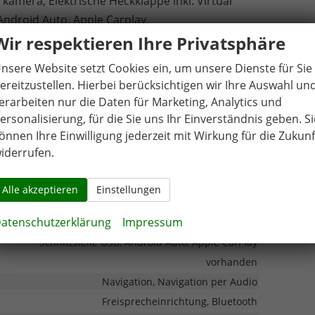
kamera, Elektrische Heckklappe inkl. Virtual
Android Auto, Apple Carplay,
 Bordcomputer, Navigationssystem mit 12,3 Zoll,
Wir respektieren Ihre Privatsphäre
le in Edelstahl,
nsere Website setzt Cookies ein, um unsere Dienste für Sie
ereitzustellen. Hierbei berücksichtigen wir Ihre Auswahl un
erarbeiten nur die Daten für Marketing, Analytics und
elektrisch
ersonalisierung, für die Sie uns Ihr Einverständnis geben. Si
Klimaautomatik
önnen Ihre Einwilligung jederzeit mit Wirkung für die Zukunf
enverstellbar, mit Multifunktionen, mit Lenkradheizung
iderrufen.
Isofix (Kindersitzbefestigung), Sitzheizung
Höhenverstellbarer Fahrersitz
Alle akzeptieren
Einstellungen
atenschutzerklärung
Impressum
Schnittstelle USB, Android Auto, Apple CarPlay
vorhanden
Navigation, Navigation per Audio
Freisprecheinrichtung, Bluetooth