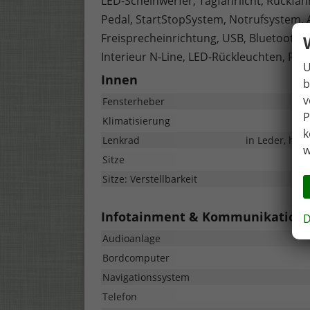
LED-Scheinwerfer, Tagfahrlicht, Rückfahr
Pedal, StartStopSystem, Notrufsystem, 
Freisprecheinrichtung, USB, Bluetooth,
Interieur N-Line, LED-Rückleuchten, Peda
U
Innen
b
v
Fensterheber
P
Klimatisierung
k
Lenkrad
in Leder, höh
w
Sitze
Sitze: Verstellbarkeit
Infotainment & Kommunikation
D
Audioanlage
Bordcomputer
Navigationssystem
Telefon