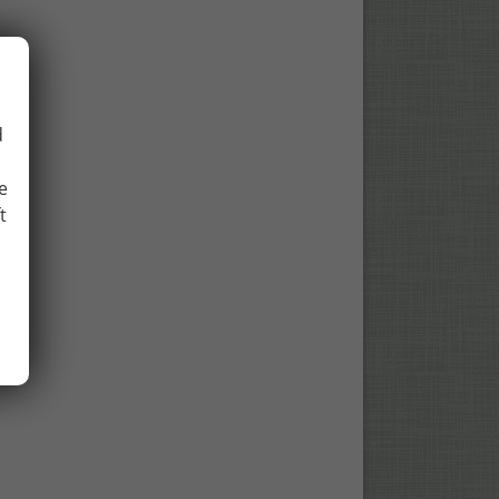
d
e
t