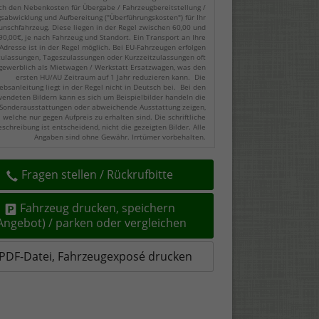
ch den Nebenkosten für Übergabe / Fahrzeugbereitstellung /
gsabwicklung und Aufbereitung ("Überführungskosten") für Ihr
nschfahrzeug. Diese liegen in der Regel zwischen 60,00 und
90,00€, je nach Fahrzeug und Standort. Ein Transport an Ihre
Adresse ist in der Regel möglich. Bei EU-Fahrzeugen erfolgen
zulassungen, Tageszulassungen oder Kurzzeitzulassungen oft
gewerblich als Mietwagen / Werkstatt Ersatzwagen, was den
ersten HU/AU Zeitraum auf 1 Jahr reduzieren kann. Die
ebsanleitung liegt in der Regel nicht in Deutsch bei. Bei den
endeten Bildern kann es sich um Beispielbilder handeln die
Sonderausstattungen oder abweichende Ausstattung zeigen,
welche nur gegen Aufpreis zu erhalten sind. Die schriftliche
eschreibung ist entscheidend, nicht die gezeigten Bilder. Alle
Angaben sind ohne Gewähr. Irrtümer vorbehalten.
Fragen stellen / Rückrufbitte
Fahrzeug drucken, speichern
(Angebot) / parken oder vergleichen
PDF-Datei, Fahrzeugexposé drucken