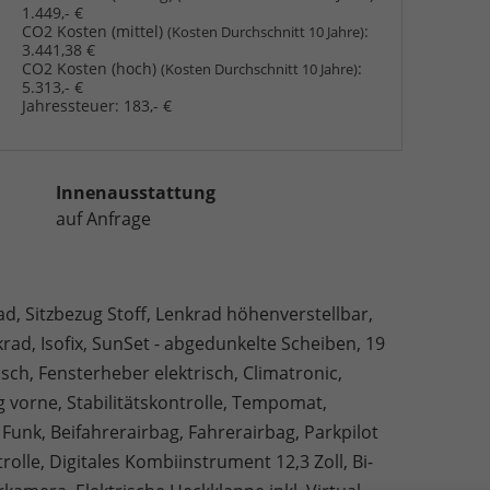
1.449,- €
CO2 Kosten (mittel)
:
(Kosten Durchschnitt 10 Jahre)
3.441,38 €
CO2 Kosten (hoch)
:
(Kosten Durchschnitt 10 Jahre)
5.313,- €
Jahressteuer:
183,- €
Innenausstattung
auf Anfrage
ad, Sitzbezug Stoff, Lenkrad höhenverstellbar,
rad, Isofix, SunSet - abgedunkelte Scheiben, 19
isch, Fensterheber elektrisch, Climatronic,
g vorne, Stabilitätskontrolle, Tempomat,
Funk, Beifahrerairbag, Fahrerairbag, Parkpilot
rolle, Digitales Kombiinstrument 12,3 Zoll, Bi-