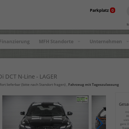
Parkplatz
0
M
Finanzierung
MFH Standorte
Unternehmen
Di DCT N-Line - LAGER
fort lieferbar (bitte nach Standort fragen)
,
Fahrzeug mit Tageszulassung
Gesa
in
Ab
viel
ganz D
frag