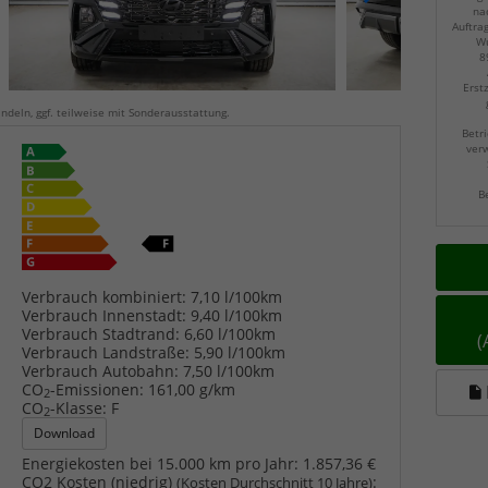
na
Auftra
Wu
8
Erst
ndeln, ggf. teilweise mit Sonderausstattung.
Betri
verw
B
Verbrauch kombiniert:
7,10 l/100km
Verbrauch Innenstadt:
9,40 l/100km
Verbrauch Stadtrand:
6,60 l/100km
Verbrauch Landstraße:
5,90 l/100km
Verbrauch Autobahn:
7,50 l/100km
CO
-Emissionen:
161,00 g/km
2
CO
-Klasse:
F
2
Download
Energiekosten bei 15.000 km pro Jahr:
1.857,36 €
CO2 Kosten (niedrig)
:
(Kosten Durchschnitt 10 Jahre)