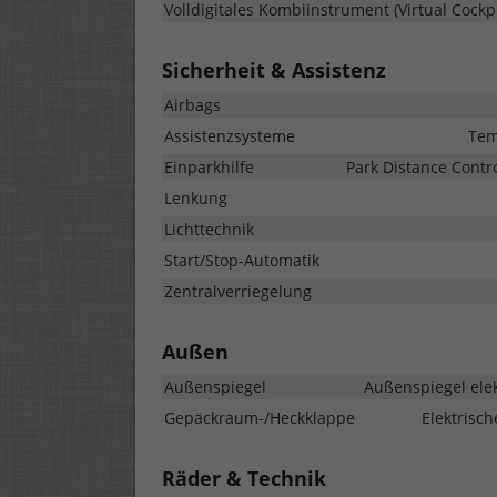
Volldigitales Kombiinstrument (Virtual Cockpi
Sicherheit & Assistenz
Airbags
Assistenzsysteme
Tem
Einparkhilfe
Park Distance Contr
Lenkung
Lichttechnik
Start/Stop-Automatik
Zentralverriegelung
Außen
Außenspiegel
Außenspiegel elek
Gepäckraum-/Heckklappe
Elektrisc
Räder & Technik