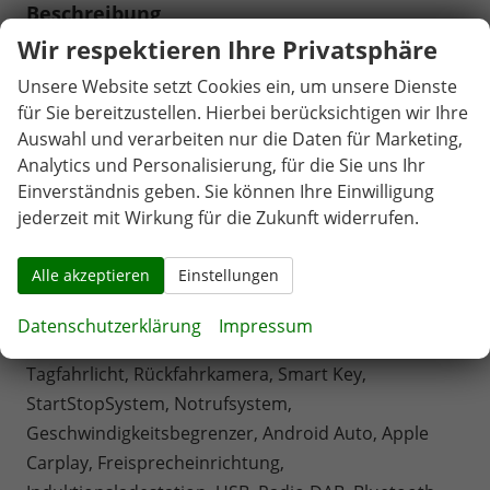
Beschreibung
Wir respektieren Ihre Privatsphäre
Fahrersitz höhenverstellbar, Lederlenkrad, Sitzbezug
Stoff, Lenkrad höhenverstellbar, Beheizbares
Unsere Website setzt Cookies ein, um unsere Dienste
Lenkrad, Multifunktionslenkrad, Isofix, 17 Zoll
für Sie bereitzustellen. Hierbei berücksichtigen wir Ihre
Alufelgen Black Line, Dachreling, ABS, Außenspiegel
Auswahl und verarbeiten nur die Daten für Marketing,
Analytics und Personalisierung, für die Sie uns Ihr
elektrisch anklappbar, Fensterheber elektrisch,
Einverständnis geben. Sie können Ihre Einwilligung
Klimaautomatik, Seitenairbags, Servolenkung,
jederzeit mit Wirkung für die Zukunft widerrufen.
Sitzheizung, ESP, Tempomat, Wegfahrsperre,
Zentralverriegelung mit Funk, Beifahrerairbag,
Alle akzeptieren
Einstellungen
Fahrerairbag, Parkpilot hinten, Parkpilot vorne,
Reifendruckkontrolle, Spurhalteassistent,
Datenschutzerklärung
Impressum
Totwinkelassistent, LED-Scheinwerfer, LED-
Tagfahrlicht, Rückfahrkamera, Smart Key,
StartStopSystem, Notrufsystem,
Geschwindigkeitsbegrenzer, Android Auto, Apple
Carplay, Freisprecheinrichtung,