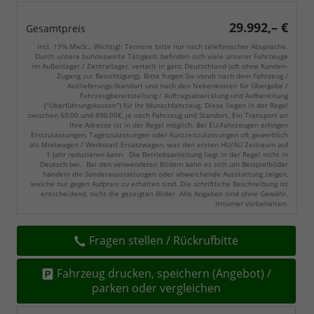
29.992,– €
Gesamtpreis
incl. 19% MwSt.. Wichtig!: Termine bitte nur nach telefonischer Absprache.
Durch unsere bundesweite Tätigkeit, befinden sich viele unserer Fahrzeuge
im Außenlager / Zentrallager, verteilt in ganz Deutschland (oft ohne Kunden-
Zugang zur Besichtigung). Bitte fragen Sie vorab nach dem Fahrzeug /
Auslieferungs-Standort und nach den Nebenkosten für Übergabe /
Fahrzeugbereitstellung / Auftragsabwicklung und Aufbereitung
("Überführungskosten") für Ihr Wunschfahrzeug. Diese liegen in der Regel
zwischen 60,00 und 890,00€, je nach Fahrzeug und Standort. Ein Transport an
Ihre Adresse ist in der Regel möglich. Bei EU-Fahrzeugen erfolgen
Erstzulassungen, Tageszulassungen oder Kurzzeitzulassungen oft gewerblich
als Mietwagen / Werkstatt Ersatzwagen, was den ersten HU/AU Zeitraum auf
1 Jahr reduzieren kann. Die Betriebsanleitung liegt in der Regel nicht in
Deutsch bei. Bei den verwendeten Bildern kann es sich um Beispielbilder
handeln die Sonderausstattungen oder abweichende Ausstattung zeigen,
welche nur gegen Aufpreis zu erhalten sind. Die schriftliche Beschreibung ist
entscheidend, nicht die gezeigten Bilder. Alle Angaben sind ohne Gewähr.
Irrtümer vorbehalten.
Fragen stellen / Rückrufbitte
Fahrzeug drucken, speichern (Angebot) /
parken oder vergleichen