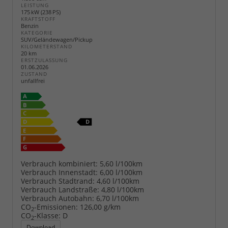
LEISTUNG
175 kW (238 PS)
KRAFTSTOFF
Benzin
KATEGORIE
SUV/Geländewagen/Pickup
KILOMETERSTAND
20 km
ERSTZULASSUNG
01.06.2026
ZUSTAND
unfallfrei
Verbrauch kombiniert:
5,60 l/100km
Verbrauch Innenstadt:
6,00 l/100km
Verbrauch Stadtrand:
4,60 l/100km
Verbrauch Landstraße:
4,80 l/100km
Verbrauch Autobahn:
6,70 l/100km
CO
-Emissionen:
126,00 g/km
2
CO
-Klasse:
D
2
Download