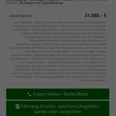
SOFORT ,
Neuwagen mit Tageszulassung
31.080,– €
Gesamtpreis
incl. 19% MwSt.. Wichtig!: Termine bitte nur nach telefonischer Absprache.
Durch unsere bundesweite Tätigkeit, befinden sich viele unserer Fahrzeuge
im Außenlager / Zentrallager, verteilt in ganz Deutschland (oft ohne Kunden-
Zugang zur Besichtigung). Bitte fragen Sie vorab nach dem Fahrzeug /
Auslieferungs-Standort und nach den Nebenkosten für Übergabe /
Fahrzeugbereitstellung / Auftragsabwicklung und Aufbereitung
("Überführungskosten") für Ihr Wunschfahrzeug. Diese liegen in der Regel
zwischen 60,00 und 890,00€, je nach Fahrzeug und Standort. Ein Transport an
Ihre Adresse ist in der Regel möglich. Bei EU-Fahrzeugen erfolgen
Erstzulassungen, Tageszulassungen oder Kurzzeitzulassungen oft gewerblich
als Mietwagen / Werkstatt Ersatzwagen, was den ersten HU/AU Zeitraum auf
1 Jahr reduzieren kann. Die Betriebsanleitung liegt in der Regel nicht in
Deutsch bei. Bei den verwendeten Bildern kann es sich um Beispielbilder
handeln die Sonderausstattungen oder abweichende Ausstattung zeigen,
welche nur gegen Aufpreis zu erhalten sind. Die schriftliche Beschreibung ist
entscheidend, nicht die gezeigten Bilder. Alle Angaben sind ohne Gewähr.
Irrtümer vorbehalten.
Fragen stellen / Rückrufbitte
Fahrzeug drucken, speichern (Angebot) /
parken oder vergleichen