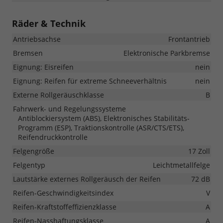
Räder & Technik
Antriebsachse
Frontantrieb
Bremsen
Elektronische Parkbremse
Eignung: Eisreifen
nein
Eignung: Reifen für extreme Schneeverhältnis
nein
Externe Rollgeräuschklasse
B
Fahrwerk- und Regelungssysteme
Antiblockiersystem (ABS), Elektronisches Stabilitäts-
Programm (ESP), Traktionskontrolle (ASR/CTS/ETS),
Reifendruckkontrolle
Felgengröße
17 Zoll
Felgentyp
Leichtmetallfelge
Lautstärke externes Rollgeräusch der Reifen
72 dB
Reifen-Geschwindigkeitsindex
V
Reifen-Kraftstoffeffizienzklasse
A
Reifen-Nasshaftungsklasse
A