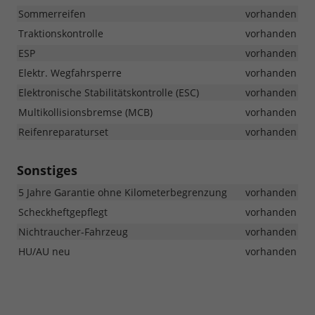
Sommerreifen
vorhanden
Traktionskontrolle
vorhanden
ESP
vorhanden
Elektr. Wegfahrsperre
vorhanden
Elektronische Stabilitätskontrolle (ESC)
vorhanden
Multikollisionsbremse (MCB)
vorhanden
Reifenreparaturset
vorhanden
Sonstiges
5 Jahre Garantie ohne Kilometerbegrenzung
vorhanden
Scheckheftgepflegt
vorhanden
Nichtraucher-Fahrzeug
vorhanden
HU/AU neu
vorhanden