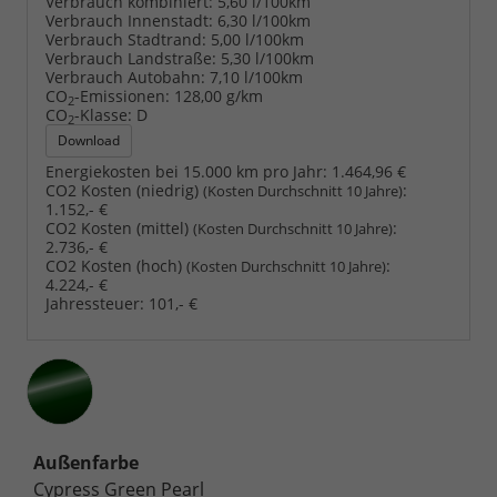
Verbrauch kombiniert:
5,60 l/100km
Verbrauch Innenstadt:
6,30 l/100km
Verbrauch Stadtrand:
5,00 l/100km
Verbrauch Landstraße:
5,30 l/100km
Verbrauch Autobahn:
7,10 l/100km
CO
-Emissionen:
128,00 g/km
2
CO
-Klasse:
D
2
Download
Energiekosten bei 15.000 km pro Jahr:
1.464,96 €
CO2 Kosten (niedrig)
:
(Kosten Durchschnitt 10 Jahre)
1.152,- €
CO2 Kosten (mittel)
:
(Kosten Durchschnitt 10 Jahre)
2.736,- €
CO2 Kosten (hoch)
:
(Kosten Durchschnitt 10 Jahre)
4.224,- €
Jahressteuer:
101,- €
Außenfarbe
Cypress Green Pearl