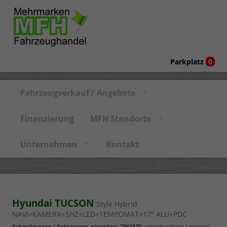
Parkplatz
0
Fahrzeugverkauf / Angebote
Finanzierung
MFH Standorte
Unternehmen
Kontakt
Hyundai TUCSON
Style Hybrid
NAVI+KAMERA+SHZ+LED+TEMPOMAT+17" ALU+PDC
Schnellzugang / Fahrzeugnr. eingeben
:
7961870
, unverbindliche Lieferzeit: