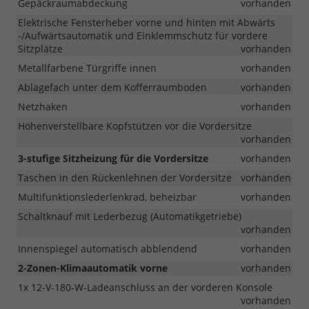
Gepäckraumabdeckung
vorhanden
Elektrische Fensterheber vorne und hinten mit Abwärts
-/Aufwärtsautomatik und Einklemmschutz für vordere
Sitzplätze
vorhanden
Metallfarbene Türgriffe innen
vorhanden
Ablagefach unter dem Kofferraumboden
vorhanden
Netzhaken
vorhanden
Höhenverstellbare Kopfstützen vor die Vordersitze
vorhanden
3-stufige Sitzheizung für die Vordersitze
vorhanden
Taschen in den Rückenlehnen der Vordersitze
vorhanden
Multifunktionslederlenkrad, beheizbar
vorhanden
Schaltknauf mit Lederbezug (Automatikgetriebe)
vorhanden
Innenspiegel automatisch abblendend
vorhanden
2-Zonen-Klimaautomatik vorne
vorhanden
1x 12-V-180-W-Ladeanschluss an der vorderen Konsole
vorhanden