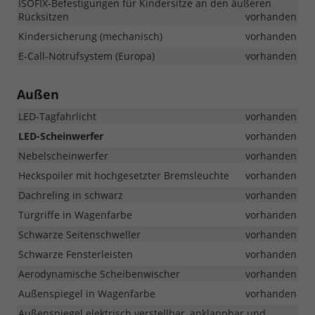
ISOFIX-Befestigungen für Kindersitze an den äußeren
Rücksitzen
vorhanden
Kindersicherung (mechanisch)
vorhanden
E-Call-Notrufsystem (Europa)
vorhanden
Außen
LED-Tagfahrlicht
vorhanden
LED-Scheinwerfer
vorhanden
Nebelscheinwerfer
vorhanden
Heckspoiler mit hochgesetzter Bremsleuchte
vorhanden
Dachreling in schwarz
vorhanden
Türgriffe in Wagenfarbe
vorhanden
Schwarze Seitenschweller
vorhanden
Schwarze Fensterleisten
vorhanden
Aerodynamische Scheibenwischer
vorhanden
Außenspiegel in Wagenfarbe
vorhanden
Außenspiegel elektrisch verstellbar, anklappbar und