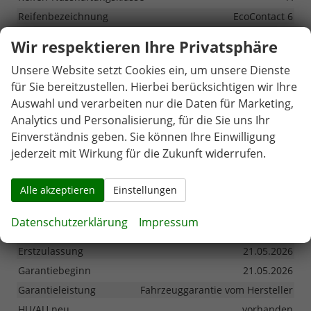
Reifenbezeichnung
EcoContact 6
Reifengröße vorne
235/55 R18
Wir respektieren Ihre Privatsphäre
Reifenhersteller
Continental
Unsere Website setzt Cookies ein, um unsere Dienste
Reifentyp
Sommerreifen
für Sie bereitzustellen. Hierbei berücksichtigen wir Ihre
Reifentypenkennung (Artikelnr.)
0358523
Auswahl und verarbeiten nur die Daten für Marketing,
Tragfähigkeitsindex
104
Analytics und Personalisierung, für die Sie uns Ihr
Einverständnis geben. Sie können Ihre Einwilligung
Sonstiges
jederzeit mit Wirkung für die Zukunft widerrufen.
Antriebsart
Voll-Hybrid (HEV)
Alle akzeptieren
Einstellungen
Anzahl Sitzplätze
5
Anzahl Türen
5-türig
Datenschutzerklärung
Impressum
Anzahl Vorbesitzer
1
Erstzulassung
21.05.2026
Garantiebeginn
21.05.2026
Garantieleistung
Fahrzeuggarantie vom Hersteller
HU/AU neu
vorhanden