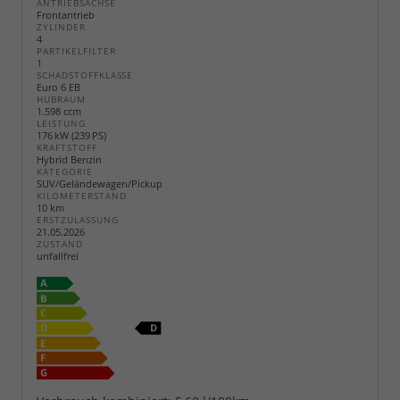
ANTRIEBSACHSE
Frontantrieb
ZYLINDER
4
PARTIKELFILTER
1
SCHADSTOFFKLASSE
Euro 6 EB
HUBRAUM
1.598 ccm
LEISTUNG
176 kW (239 PS)
KRAFTSTOFF
Hybrid Benzin
KATEGORIE
SUV/Geländewagen/Pickup
KILOMETERSTAND
10 km
ERSTZULASSUNG
21.05.2026
ZUSTAND
unfallfrei