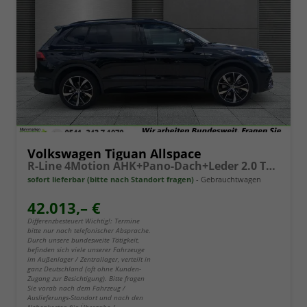
Volkswagen Tiguan Allspace
R-Line 4Motion AHK+Pano-Dach+Leder 2.0 TSI OPF
sofort lieferbar (bitte nach Standort fragen)
Gebrauchtwagen
42.013,– €
Differenzbesteuert Wichtig!: Termine
bitte nur nach telefonischer Absprache.
Durch unsere bundesweite Tätigkeit,
befinden sich viele unserer Fahrzeuge
im Außenlager / Zentrallager, verteilt in
ganz Deutschland (oft ohne Kunden-
Zugang zur Besichtigung). Bitte fragen
Sie vorab nach dem Fahrzeug /
Auslieferungs-Standort und nach den