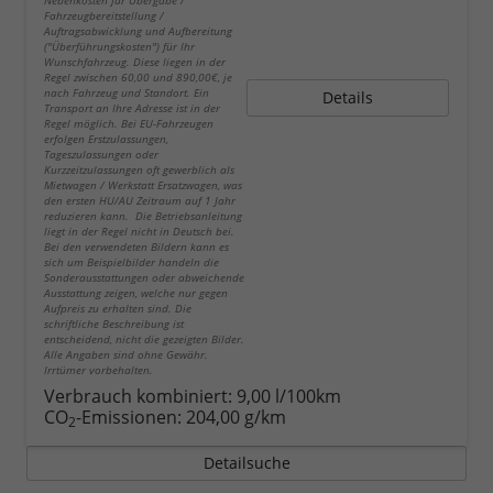
Nebenkosten für Übergabe /
Fahrzeugbereitstellung /
Auftragsabwicklung und Aufbereitung
("Überführungskosten") für Ihr
Wunschfahrzeug. Diese liegen in der
Regel zwischen 60,00 und 890,00€, je
nach Fahrzeug und Standort. Ein
Details
Transport an Ihre Adresse ist in der
Regel möglich. Bei EU-Fahrzeugen
erfolgen Erstzulassungen,
Tageszulassungen oder
Kurzzeitzulassungen oft gewerblich als
Mietwagen / Werkstatt Ersatzwagen, was
den ersten HU/AU Zeitraum auf 1 Jahr
reduzieren kann. Die Betriebsanleitung
liegt in der Regel nicht in Deutsch bei.
Bei den verwendeten Bildern kann es
sich um Beispielbilder handeln die
Sonderausstattungen oder abweichende
Ausstattung zeigen, welche nur gegen
Aufpreis zu erhalten sind. Die
schriftliche Beschreibung ist
entscheidend, nicht die gezeigten Bilder.
Alle Angaben sind ohne Gewähr.
Irrtümer vorbehalten.
Verbrauch kombiniert:
9,00 l/100km
CO
-Emissionen:
204,00 g/km
2
Detailsuche