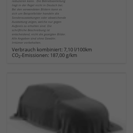
reduzieren kann. Die Betriebsanleitung
liegt in der Regel nicht in Deutsch bei.
Bei den verwendeten Bildern kann es
sich um Beispielbilder handeln die
Sonderausstattungen oder abweichende
Ausstattung zeigen, welche nur gegen
Aufpreis zu erhalten sind. Die
schriftliche Beschreibung ist
entscheidend, nicht die gezeigten Bilder.
Alle Angaben sind ohne Gewähr.
Irrtümer vorbehalten.
Verbrauch kombiniert:
7,10 l/100km
CO
-Emissionen:
187,00 g/km
2