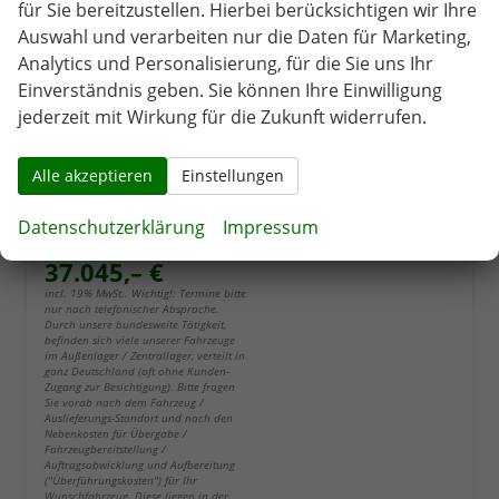
für Sie bereitzustellen. Hierbei berücksichtigen wir Ihre
Auswahl und verarbeiten nur die Daten für Marketing,
Analytics und Personalisierung, für die Sie uns Ihr
Einverständnis geben. Sie können Ihre Einwilligung
jederzeit mit Wirkung für die Zukunft widerrufen.
Alle akzeptieren
Einstellungen
Volkswagen T7 Transporter Kastenwagen
2.0 TDI 125 kW LR DSG Kasten, Kamera, LED, FS-heizbar
Datenschutzerklärung
Impressum
sofort lieferbar (bitte nach Standort fragen)
Fahrzeug mit Tageszulassung
37.045,– €
incl. 19% MwSt.. Wichtig!: Termine bitte
nur nach telefonischer Absprache.
Durch unsere bundesweite Tätigkeit,
befinden sich viele unserer Fahrzeuge
im Außenlager / Zentrallager, verteilt in
ganz Deutschland (oft ohne Kunden-
Zugang zur Besichtigung). Bitte fragen
Sie vorab nach dem Fahrzeug /
Auslieferungs-Standort und nach den
Nebenkosten für Übergabe /
Fahrzeugbereitstellung /
Auftragsabwicklung und Aufbereitung
("Überführungskosten") für Ihr
Wunschfahrzeug. Diese liegen in der