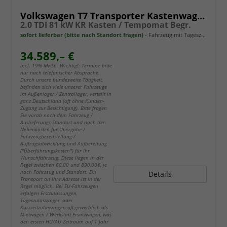
Volkswagen T7 Transporter Kastenwagen
2.0 TDI 81 kW KR Kasten / Tempomat Begr.
sofort lieferbar (bitte nach Standort fragen)
Fahrzeug mit Tageszulassung
34.589,– €
incl. 19% MwSt.. Wichtig!: Termine bitte
nur nach telefonischer Absprache.
Durch unsere bundesweite Tätigkeit,
befinden sich viele unserer Fahrzeuge
im Außenlager / Zentrallager, verteilt in
ganz Deutschland (oft ohne Kunden-
Zugang zur Besichtigung). Bitte fragen
Sie vorab nach dem Fahrzeug /
Auslieferungs-Standort und nach den
Nebenkosten für Übergabe /
Fahrzeugbereitstellung /
Auftragsabwicklung und Aufbereitung
("Überführungskosten") für Ihr
Wunschfahrzeug. Diese liegen in der
Regel zwischen 60,00 und 890,00€, je
nach Fahrzeug und Standort. Ein
Details
Transport an Ihre Adresse ist in der
Regel möglich. Bei EU-Fahrzeugen
erfolgen Erstzulassungen,
Tageszulassungen oder
Kurzzeitzulassungen oft gewerblich als
Mietwagen / Werkstatt Ersatzwagen, was
den ersten HU/AU Zeitraum auf 1 Jahr