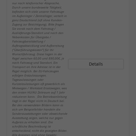
nur nach telefonischer Absprache.
Durch unsere bundesweite Tätigkeit,
befinden sich viele unserer Fahrzeuge
im Außenlager / Zentrallager, verteilt in
ganz Deutschland (oft ohne Kunden-
Zugang zur Besichtigung). Bitte fragen
Sie vorab nach dem Fahrzeug /
Auslieferungs-Standort und nach den
Nebenkosten für Übergabe /
Fahrzeugbereitstellung /
Auftragsabwicklung und Aufbereitung
("Überführungskosten") für Ihr
Wunschfahrzeug. Diese liegen in der
Regel zwischen 60,00 und 890,00€, je
nach Fahrzeug und Standort. Ein
Details
Transport an Ihre Adresse ist in der
Regel möglich. Bei EU-Fahrzeugen
erfolgen Erstzulassungen,
Tageszulassungen oder
Kurzzeitzulassungen oft gewerblich als
Mietwagen / Werkstatt Ersatzwagen, was
den ersten HU/AU Zeitraum auf 1 Jahr
reduzieren kann. Die Betriebsanleitung
liegt in der Regel nicht in Deutsch bei.
Bei den verwendeten Bildern kann es
sich um Beispielbilder handeln die
Sonderausstattungen oder abweichende
Ausstattung zeigen, welche nur gegen
Aufpreis zu erhalten sind. Die
schriftliche Beschreibung ist
entscheidend, nicht die gezeigten Bilder.
Alle Angaben sind ohne Gewähr.