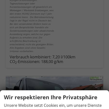
erfolgen Erstzulassungen,
Tageszulassungen oder
Kurzzeitzulassungen oft gewerblich als
Mietwagen / Werkstatt Ersatzwagen, was
den ersten HU/AU Zeitraum auf 1 Jahr
reduzieren kann. Die Betriebsanleitung
liegt in der Regel nicht in Deutsch bei.
Bei den verwendeten Bildern kann es
sich um Beispielbilder handeln die
Sonderausstattungen oder abweichende
Ausstattung zeigen, welche nur gegen
Aufpreis zu erhalten sind. Die
schriftliche Beschreibung ist
entscheidend, nicht die gezeigten Bilder.
Alle Angaben sind ohne Gewähr.
Irrtümer vorbehalten.
Verbrauch kombiniert:
7,20 l/100km
CO
-Emissionen:
188,00 g/km
2
Wir respektieren Ihre Privatsphäre
Unsere Website setzt Cookies ein, um unsere Dienste