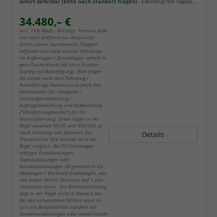
sofort lieferbar (bitte nach Standort fragen)
Fahrzeug mit Tageszulassung
34.480,– €
incl. 19% MwSt.. Wichtig!: Termine bitte
nur nach telefonischer Absprache.
Durch unsere bundesweite Tätigkeit,
befinden sich viele unserer Fahrzeuge
im Außenlager / Zentrallager, verteilt in
ganz Deutschland (oft ohne Kunden-
Zugang zur Besichtigung). Bitte fragen
Sie vorab nach dem Fahrzeug /
Auslieferungs-Standort und nach den
Nebenkosten für Übergabe /
Fahrzeugbereitstellung /
Auftragsabwicklung und Aufbereitung
("Überführungskosten") für Ihr
Wunschfahrzeug. Diese liegen in der
Regel zwischen 60,00 und 890,00€, je
nach Fahrzeug und Standort. Ein
Details
Transport an Ihre Adresse ist in der
Regel möglich. Bei EU-Fahrzeugen
erfolgen Erstzulassungen,
Tageszulassungen oder
Kurzzeitzulassungen oft gewerblich als
Mietwagen / Werkstatt Ersatzwagen, was
den ersten HU/AU Zeitraum auf 1 Jahr
reduzieren kann. Die Betriebsanleitung
liegt in der Regel nicht in Deutsch bei.
Bei den verwendeten Bildern kann es
sich um Beispielbilder handeln die
Sonderausstattungen oder abweichende