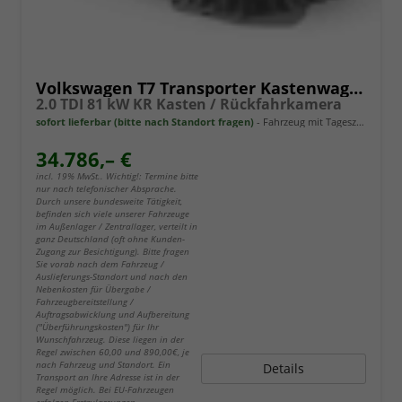
Volkswagen T7 Transporter Kastenwagen
2.0 TDI 81 kW KR Kasten / Rückfahrkamera
sofort lieferbar (bitte nach Standort fragen)
Fahrzeug mit Tageszulassung
34.786,– €
incl. 19% MwSt.. Wichtig!: Termine bitte
nur nach telefonischer Absprache.
Durch unsere bundesweite Tätigkeit,
befinden sich viele unserer Fahrzeuge
im Außenlager / Zentrallager, verteilt in
ganz Deutschland (oft ohne Kunden-
Zugang zur Besichtigung). Bitte fragen
Sie vorab nach dem Fahrzeug /
Auslieferungs-Standort und nach den
Nebenkosten für Übergabe /
Fahrzeugbereitstellung /
Auftragsabwicklung und Aufbereitung
("Überführungskosten") für Ihr
Wunschfahrzeug. Diese liegen in der
Regel zwischen 60,00 und 890,00€, je
nach Fahrzeug und Standort. Ein
Details
Transport an Ihre Adresse ist in der
Regel möglich. Bei EU-Fahrzeugen