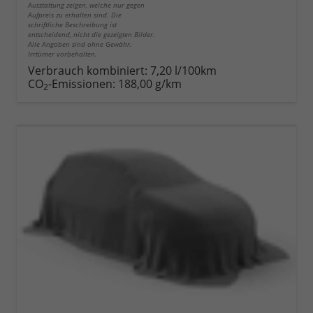
Ausstattung zeigen, welche nur gegen
Aufpreis zu erhalten sind. Die
schriftliche Beschreibung ist
entscheidend, nicht die gezeigten Bilder.
Alle Angaben sind ohne Gewähr.
Irrtümer vorbehalten.
Verbrauch kombiniert:
7,20 l/100km
CO
-Emissionen:
188,00 g/km
2