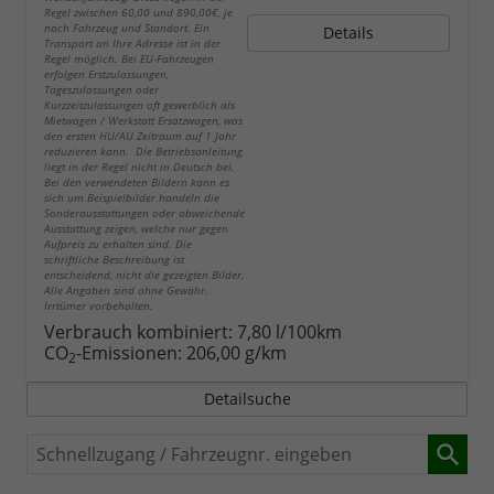
Regel zwischen 60,00 und 890,00€, je
nach Fahrzeug und Standort. Ein
Details
Transport an Ihre Adresse ist in der
Regel möglich. Bei EU-Fahrzeugen
erfolgen Erstzulassungen,
Tageszulassungen oder
Kurzzeitzulassungen oft gewerblich als
Mietwagen / Werkstatt Ersatzwagen, was
den ersten HU/AU Zeitraum auf 1 Jahr
reduzieren kann. Die Betriebsanleitung
liegt in der Regel nicht in Deutsch bei.
Bei den verwendeten Bildern kann es
sich um Beispielbilder handeln die
Sonderausstattungen oder abweichende
Ausstattung zeigen, welche nur gegen
Aufpreis zu erhalten sind. Die
schriftliche Beschreibung ist
entscheidend, nicht die gezeigten Bilder.
Alle Angaben sind ohne Gewähr.
Irrtümer vorbehalten.
Verbrauch kombiniert:
7,80 l/100km
CO
-Emissionen:
206,00 g/km
2
Detailsuche
Schnellzugang
/