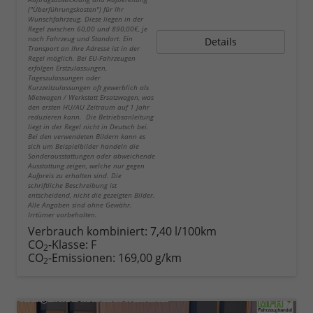
("Überführungskosten") für Ihr
Wunschfahrzeug. Diese liegen in der
Regel zwischen 60,00 und 890,00€, je
nach Fahrzeug und Standort. Ein
Details
Transport an Ihre Adresse ist in der
Regel möglich. Bei EU-Fahrzeugen
erfolgen Erstzulassungen,
Tageszulassungen oder
Kurzzeitzulassungen oft gewerblich als
Mietwagen / Werkstatt Ersatzwagen, was
den ersten HU/AU Zeitraum auf 1 Jahr
reduzieren kann. Die Betriebsanleitung
liegt in der Regel nicht in Deutsch bei.
Bei den verwendeten Bildern kann es
sich um Beispielbilder handeln die
Sonderausstattungen oder abweichende
Ausstattung zeigen, welche nur gegen
Aufpreis zu erhalten sind. Die
schriftliche Beschreibung ist
entscheidend, nicht die gezeigten Bilder.
Alle Angaben sind ohne Gewähr.
Irrtümer vorbehalten.
Verbrauch kombiniert:
7,40 l/100km
CO
-Klasse:
F
2
CO
-Emissionen:
169,00 g/km
2