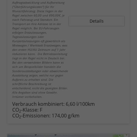
Auftragsabwicklung und Aufbereitung
("Überführungskosten") für Ihr
Wunschfahrzeug. Diese liegen in der
Regel zwischen 60,00 und 890,00€, je
nach Fahrzeug und Standort. Ein
Details
Transport an Ihre Adresse ist in der
Regel möglich. Bei EU-Fahrzeugen
erfolgen Erstzulassungen,
Tageszulassungen oder
Kurzzeitzulassungen oft gewerblich als
Mietwagen / Werkstatt Ersatzwagen, was
den ersten HU/AU Zeitraum auf 1 Jahr
reduzieren kann. Die Betriebsanleitung
liegt in der Regel nicht in Deutsch bei.
Bei den verwendeten Bildern kann es
sich um Beispielbilder handeln die
Sonderausstattungen oder abweichende
Ausstattung zeigen, welche nur gegen
Aufpreis zu erhalten sind. Die
schriftliche Beschreibung ist
entscheidend, nicht die gezeigten Bilder.
Alle Angaben sind ohne Gewähr.
Irrtümer vorbehalten.
Verbrauch kombiniert:
6,60 l/100km
CO
-Klasse:
F
2
CO
-Emissionen:
174,00 g/km
2