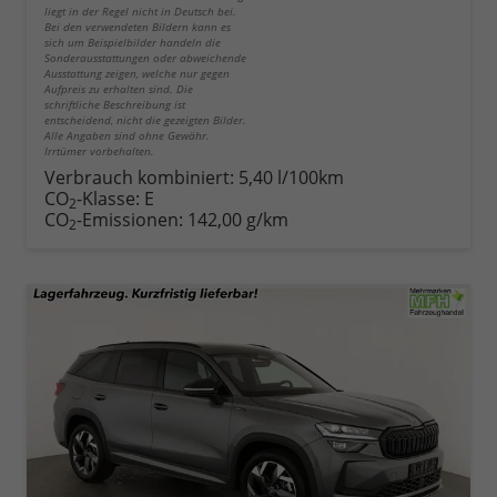
liegt in der Regel nicht in Deutsch bei.
Bei den verwendeten Bildern kann es
sich um Beispielbilder handeln die
Sonderausstattungen oder abweichende
Ausstattung zeigen, welche nur gegen
Aufpreis zu erhalten sind. Die
schriftliche Beschreibung ist
entscheidend, nicht die gezeigten Bilder.
Alle Angaben sind ohne Gewähr.
Irrtümer vorbehalten.
Verbrauch kombiniert:
5,40 l/100km
CO
-Klasse:
E
2
CO
-Emissionen:
142,00 g/km
2