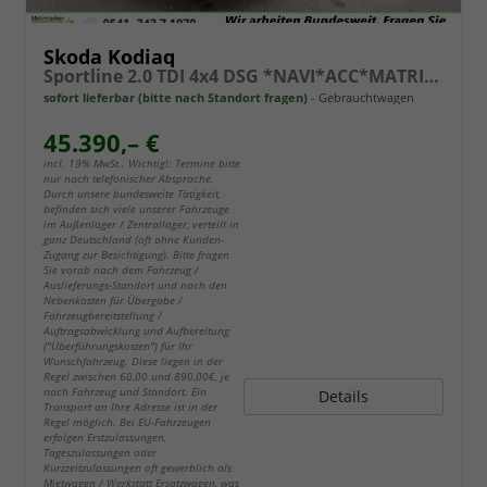
Skoda Kodiaq
Sportline 2.0 TDI 4x4 DSG *NAVI*ACC*MATRIX*KAMERA*AHK*el.-HECKKLAPPE
sofort lieferbar (bitte nach Standort fragen)
Gebrauchtwagen
45.390,– €
incl. 19% MwSt.. Wichtig!: Termine bitte
nur nach telefonischer Absprache.
Durch unsere bundesweite Tätigkeit,
befinden sich viele unserer Fahrzeuge
im Außenlager / Zentrallager, verteilt in
ganz Deutschland (oft ohne Kunden-
Zugang zur Besichtigung). Bitte fragen
Sie vorab nach dem Fahrzeug /
Auslieferungs-Standort und nach den
Nebenkosten für Übergabe /
Fahrzeugbereitstellung /
Auftragsabwicklung und Aufbereitung
("Überführungskosten") für Ihr
Wunschfahrzeug. Diese liegen in der
Regel zwischen 60,00 und 890,00€, je
nach Fahrzeug und Standort. Ein
Details
Transport an Ihre Adresse ist in der
Regel möglich. Bei EU-Fahrzeugen
erfolgen Erstzulassungen,
Tageszulassungen oder
Kurzzeitzulassungen oft gewerblich als
Mietwagen / Werkstatt Ersatzwagen, was