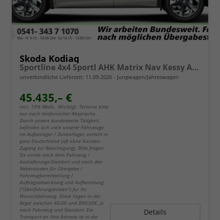
Skoda Kodiaq
Sportline 4x4 Sportl AHK Matrix Nav Kessy ACC SunS
unverbindliche Lieferzeit:
11.09.2026
Jungwagen/Jahreswagen
45.435,– €
incl. 19% MwSt.. Wichtig!: Termine bitte
nur nach telefonischer Absprache.
Durch unsere bundesweite Tätigkeit,
befinden sich viele unserer Fahrzeuge
im Außenlager / Zentrallager, verteilt in
ganz Deutschland (oft ohne Kunden-
Zugang zur Besichtigung). Bitte fragen
Sie vorab nach dem Fahrzeug /
Auslieferungs-Standort und nach den
Nebenkosten für Übergabe /
Fahrzeugbereitstellung /
Auftragsabwicklung und Aufbereitung
("Überführungskosten") für Ihr
Wunschfahrzeug. Diese liegen in der
Regel zwischen 60,00 und 890,00€, je
nach Fahrzeug und Standort. Ein
Details
Transport an Ihre Adresse ist in der