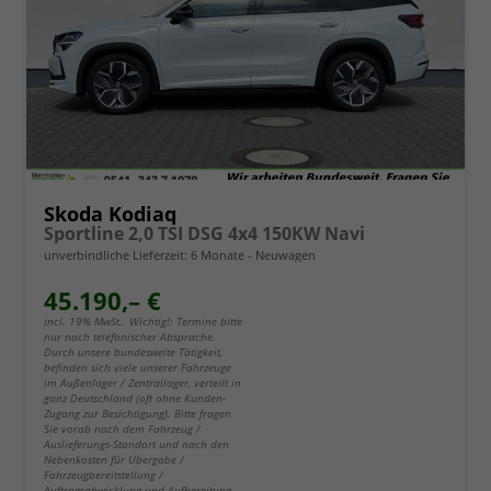
Skoda Kodiaq
Sportline 2,0 TSI DSG 4x4 150KW Navi
unverbindliche Lieferzeit:
6 Monate
Neuwagen
45.190,– €
incl. 19% MwSt.. Wichtig!: Termine bitte
nur nach telefonischer Absprache.
Durch unsere bundesweite Tätigkeit,
befinden sich viele unserer Fahrzeuge
im Außenlager / Zentrallager, verteilt in
ganz Deutschland (oft ohne Kunden-
Zugang zur Besichtigung). Bitte fragen
Sie vorab nach dem Fahrzeug /
Auslieferungs-Standort und nach den
Nebenkosten für Übergabe /
Fahrzeugbereitstellung /
Auftragsabwicklung und Aufbereitung