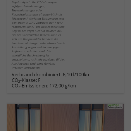
Regel möglich. Bei EU-Fahrzeugen
erfolgen Erstzulassungen,
Tageszulassungen oder
Kurzzeitzulassungen oft gewerblich als
Mietwagen / Werkstatt Ersatzwagen, was
den ersten HU/AU Zeitraum auf 1 Jahr
reduzieren kann. Die Betriebsanleitung
liegt in der Regel nicht in Deutsch bei.
Bei den verwendeten Bildern kann es
sich um Beispielbilder handeln die
Sonderausstattungen oder abweichende
Ausstattung zeigen, welche nur gegen
Aufpreis zu erhalten sind. Die
schriftliche Beschreibung ist
entscheidend, nicht die gezeigten Bilder.
Alle Angaben sind ohne Gewähr.
Irrtümer vorbehalten.
Verbrauch kombiniert:
6,10 l/100km
CO
-Klasse:
F
2
CO
-Emissionen:
172,00 g/km
2