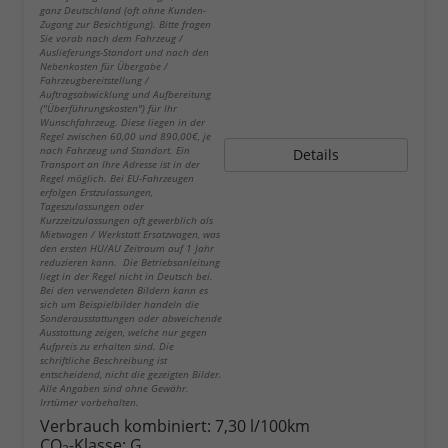
ganz Deutschland (oft ohne Kunden-
Zugang zur Besichtigung). Bitte fragen
Sie vorab nach dem Fahrzeug /
Auslieferungs-Standort und nach den
Nebenkosten für Übergabe /
Fahrzeugbereitstellung /
Auftragsabwicklung und Aufbereitung
("Überführungskosten") für Ihr
Wunschfahrzeug. Diese liegen in der
Regel zwischen 60,00 und 890,00€, je
nach Fahrzeug und Standort. Ein
Details
Transport an Ihre Adresse ist in der
Regel möglich. Bei EU-Fahrzeugen
erfolgen Erstzulassungen,
Tageszulassungen oder
Kurzzeitzulassungen oft gewerblich als
Mietwagen / Werkstatt Ersatzwagen, was
den ersten HU/AU Zeitraum auf 1 Jahr
reduzieren kann. Die Betriebsanleitung
liegt in der Regel nicht in Deutsch bei.
Bei den verwendeten Bildern kann es
sich um Beispielbilder handeln die
Sonderausstattungen oder abweichende
Ausstattung zeigen, welche nur gegen
Aufpreis zu erhalten sind. Die
schriftliche Beschreibung ist
entscheidend, nicht die gezeigten Bilder.
Alle Angaben sind ohne Gewähr.
Irrtümer vorbehalten.
Verbrauch kombiniert:
7,30 l/100km
CO
-Klasse:
G