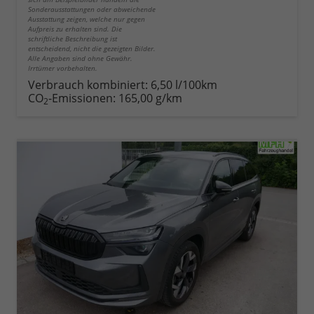
Sonderausstattungen oder abweichende
Ausstattung zeigen, welche nur gegen
Aufpreis zu erhalten sind. Die
schriftliche Beschreibung ist
entscheidend, nicht die gezeigten Bilder.
Alle Angaben sind ohne Gewähr.
Irrtümer vorbehalten.
Verbrauch kombiniert:
6,50 l/100km
CO
-Emissionen:
165,00 g/km
2