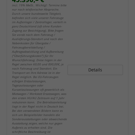
incl. 19% MwSt.. Wichtig!: Termine bitte
nur nach telefonischer Absprache.
Durch unsere bundesweite Tätigkeit,
befinden sich viele unserer Fahrzeuge
im Außenlager / Zentrallager, verteilt in
ganz Deutschland (oft ohne Kunden-
Zugang zur Besichtigung). Bitte fragen
Sie vorab nach dem Fahrzeug /
Auslieferungs-Standort und nach den
Nebenkosten für Übergabe /
Fahrzeugbereitstellung /
Auftragsabwicklung und Aufbereitung
("Überführungskosten") für Ihr
Wunschfahrzeug. Diese liegen in der
Regel zwischen 60,00 und 890,00€, je
nach Fahrzeug und Standort. Ein
Details
Transport an Ihre Adresse ist in der
Regel möglich. Bei EU-Fahrzeugen
erfolgen Erstzulassungen,
Tageszulassungen oder
Kurzzeitzulassungen oft gewerblich als
Mietwagen / Werkstatt Ersatzwagen, was
den ersten HU/AU Zeitraum auf 1 Jahr
reduzieren kann. Die Betriebsanleitung
liegt in der Regel nicht in Deutsch bei.
Bei den verwendeten Bildern kann es
sich um Beispielbilder handeln die
Sonderausstattungen oder abweichende
Ausstattung zeigen, welche nur gegen
Aufpreis zu erhalten sind. Die
schriftliche Beschreibung ist