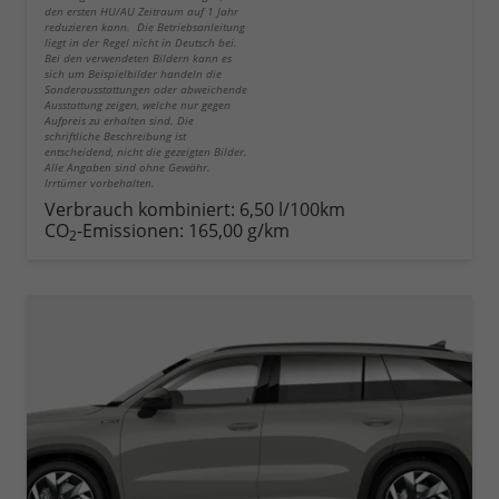
den ersten HU/AU Zeitraum auf 1 Jahr
reduzieren kann. Die Betriebsanleitung
liegt in der Regel nicht in Deutsch bei.
Bei den verwendeten Bildern kann es
sich um Beispielbilder handeln die
Sonderausstattungen oder abweichende
Ausstattung zeigen, welche nur gegen
Aufpreis zu erhalten sind. Die
schriftliche Beschreibung ist
entscheidend, nicht die gezeigten Bilder.
Alle Angaben sind ohne Gewähr.
Irrtümer vorbehalten.
Verbrauch kombiniert:
6,50 l/100km
CO
-Emissionen:
165,00 g/km
2