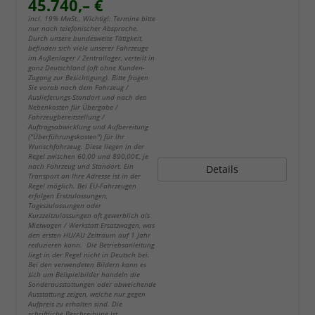
45.740,– €
incl. 19% MwSt.. Wichtig!: Termine bitte
nur nach telefonischer Absprache.
Durch unsere bundesweite Tätigkeit,
befinden sich viele unserer Fahrzeuge
im Außenlager / Zentrallager, verteilt in
ganz Deutschland (oft ohne Kunden-
Zugang zur Besichtigung). Bitte fragen
Sie vorab nach dem Fahrzeug /
Auslieferungs-Standort und nach den
Nebenkosten für Übergabe /
Fahrzeugbereitstellung /
Auftragsabwicklung und Aufbereitung
("Überführungskosten") für Ihr
Wunschfahrzeug. Diese liegen in der
Regel zwischen 60,00 und 890,00€, je
nach Fahrzeug und Standort. Ein
Details
Transport an Ihre Adresse ist in der
Regel möglich. Bei EU-Fahrzeugen
erfolgen Erstzulassungen,
Tageszulassungen oder
Kurzzeitzulassungen oft gewerblich als
Mietwagen / Werkstatt Ersatzwagen, was
den ersten HU/AU Zeitraum auf 1 Jahr
reduzieren kann. Die Betriebsanleitung
liegt in der Regel nicht in Deutsch bei.
Bei den verwendeten Bildern kann es
sich um Beispielbilder handeln die
Sonderausstattungen oder abweichende
Ausstattung zeigen, welche nur gegen
Aufpreis zu erhalten sind. Die
schriftliche Beschreibung ist