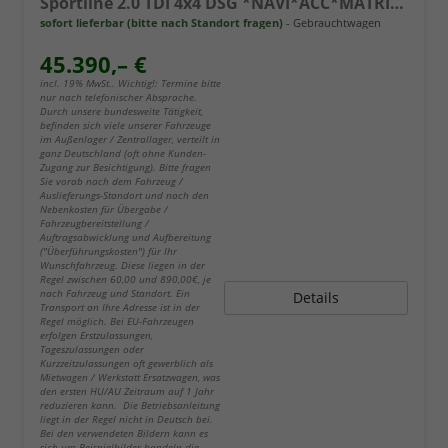
Sportline 2.0 TDI 4x4 DSG *NAVI*ACC*MATRIX*KAMERA*AHK*el.-HECKKLAPPE
sofort lieferbar (bitte nach Standort fragen)
Gebrauchtwagen
45.390,– €
incl. 19% MwSt.. Wichtig!: Termine bitte
nur nach telefonischer Absprache.
Durch unsere bundesweite Tätigkeit,
befinden sich viele unserer Fahrzeuge
im Außenlager / Zentrallager, verteilt in
ganz Deutschland (oft ohne Kunden-
Zugang zur Besichtigung). Bitte fragen
Sie vorab nach dem Fahrzeug /
Auslieferungs-Standort und nach den
Nebenkosten für Übergabe /
Fahrzeugbereitstellung /
Auftragsabwicklung und Aufbereitung
("Überführungskosten") für Ihr
Wunschfahrzeug. Diese liegen in der
Regel zwischen 60,00 und 890,00€, je
nach Fahrzeug und Standort. Ein
Details
Transport an Ihre Adresse ist in der
Regel möglich. Bei EU-Fahrzeugen
erfolgen Erstzulassungen,
Tageszulassungen oder
Kurzzeitzulassungen oft gewerblich als
Mietwagen / Werkstatt Ersatzwagen, was
den ersten HU/AU Zeitraum auf 1 Jahr
reduzieren kann. Die Betriebsanleitung
liegt in der Regel nicht in Deutsch bei.
Bei den verwendeten Bildern kann es
sich um Beispielbilder handeln die