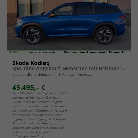
Skoda Kodiaq
Sportline Angebot f. Menschen mit Behinderung ab 50%! 2.0 TDI 193PS 4x4 ALLRAD DSG, 19" Alu, NAVI 13", MATRIX-LED-Scheinwerfer, KESSY, Alarm, Parksensoren vorn/hinten, Rückfahrkamera, Tempomat, Elektr. Heckklappe + Fahrersitz, Sitzheizung, 3-Zonen-Climatro
unverbindliche Lieferzeit: 4 - 5 Monate
Neuwagen
45.495,– €
incl. 19% MwSt.. Wichtig!: Termine bitte
nur nach telefonischer Absprache.
Durch unsere bundesweite Tätigkeit,
befinden sich viele unserer Fahrzeuge
im Außenlager / Zentrallager, verteilt in
ganz Deutschland (oft ohne Kunden-
Zugang zur Besichtigung). Bitte fragen
Sie vorab nach dem Fahrzeug /
Auslieferungs-Standort und nach den
Nebenkosten für Übergabe /
Fahrzeugbereitstellung /