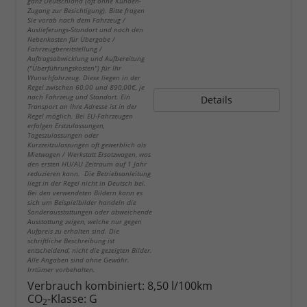
ganz Deutschland (oft ohne Kunden-
Zugang zur Besichtigung). Bitte fragen
Sie vorab nach dem Fahrzeug /
Auslieferungs-Standort und nach den
Nebenkosten für Übergabe /
Fahrzeugbereitstellung /
Auftragsabwicklung und Aufbereitung
("Überführungskosten") für Ihr
Wunschfahrzeug. Diese liegen in der
Regel zwischen 60,00 und 890,00€, je
nach Fahrzeug und Standort. Ein
Details
Transport an Ihre Adresse ist in der
Regel möglich. Bei EU-Fahrzeugen
erfolgen Erstzulassungen,
Tageszulassungen oder
Kurzzeitzulassungen oft gewerblich als
Mietwagen / Werkstatt Ersatzwagen, was
den ersten HU/AU Zeitraum auf 1 Jahr
reduzieren kann. Die Betriebsanleitung
liegt in der Regel nicht in Deutsch bei.
Bei den verwendeten Bildern kann es
sich um Beispielbilder handeln die
Sonderausstattungen oder abweichende
Ausstattung zeigen, welche nur gegen
Aufpreis zu erhalten sind. Die
schriftliche Beschreibung ist
entscheidend, nicht die gezeigten Bilder.
Alle Angaben sind ohne Gewähr.
Irrtümer vorbehalten.
Verbrauch kombiniert:
8,50 l/100km
CO
-Klasse:
G
2