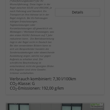
("Überführungskosten") für Ihr
Wunschfahrzeug. Diese liegen in der
Regel zwischen 60,00 und 890,00€, je
nach Fahrzeug und Standort. Ein
Details
Transport an Ihre Adresse ist in der
Regel möglich. Bei EU-Fahrzeugen
erfolgen Erstzulassungen,
Tageszulassungen oder
Kurzzeitzulassungen oft gewerblich als
Mietwagen / Werkstatt Ersatzwagen, was
den ersten HU/AU Zeitraum auf 1 Jahr
reduzieren kann. Die Betriebsanleitung
liegt in der Regel nicht in Deutsch bei.
Bei den verwendeten Bildern kann es
sich um Beispielbilder handeln die
Sonderausstattungen oder abweichende
Ausstattung zeigen, welche nur gegen
Aufpreis zu erhalten sind. Die
schriftliche Beschreibung ist
entscheidend, nicht die gezeigten Bilder.
Alle Angaben sind ohne Gewähr.
Irrtümer vorbehalten.
Verbrauch kombiniert:
7,30 l/100km
CO
-Klasse:
G
2
CO
-Emissionen:
192,00 g/km
2