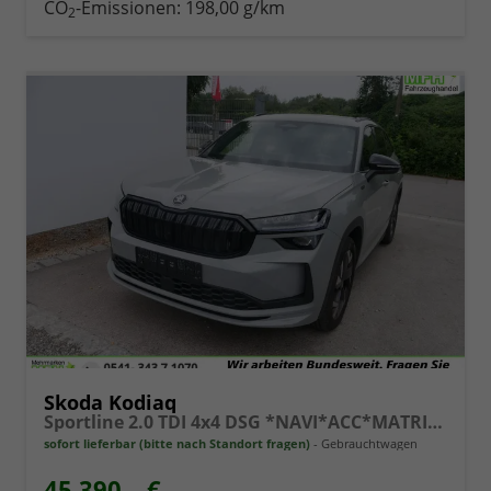
CO
-Emissionen:
198,00 g/km
2
Skoda Kodiaq
Sportline 2.0 TDI 4x4 DSG *NAVI*ACC*MATRIX*KAMERA*AHK*el.-HECKKLAPPE
sofort lieferbar (bitte nach Standort fragen)
Gebrauchtwagen
45.390,– €