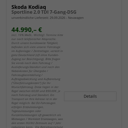
Skoda Kodiaq
Sportline 2.0 TDI 7-Gang-DSG
unverbindliche Lieferzeit:
29.09.2026
Neuwagen
44.990,– €
incl. 19% MwSt.. Wichtig!: Termine bitte
nur nach telefonischer Absprache.
Durch unsere bundesweite Tätigkeit,
befinden sich viele unserer Fahrzeuge
im Außenlager / Zentrallager, verteilt in
ganz Deutschland (oft ohne Kunden-
Zugang zur Besichtigung). Bitte fragen
Sie vorab nach dem Fahrzeug /
Auslieferungs-Standort und nach den
Nebenkosten für Übergabe /
Fahrzeugbereitstellung /
Auftragsabwicklung und Aufbereitung
("Überführungskosten") für Ihr
Wunschfahrzeug. Diese liegen in der
Regel zwischen 60,00 und 890,00€, je
nach Fahrzeug und Standort. Ein
Details
Transport an Ihre Adresse ist in der
Regel möglich. Bei EU-Fahrzeugen
erfolgen Erstzulassungen,
Tageszulassungen oder
Kurzzeitzulassungen oft gewerblich als
Mietwagen / Werkstatt Ersatzwagen, was
den ersten HU/AU Zeitraum auf 1 Jahr
reduzieren kann. Die Betriebsanleitung