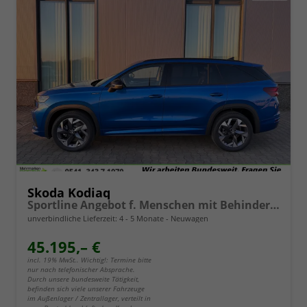
Skoda Kodiaq
Sportline Angebot f. Menschen mit Behinderung ab 50%! 2.0 TSI 204PS 4x4 DSG, 19" Alu, NAVI 13", MATRIX-LED-Scheinwerfer, KESSY, Alarm, Parksensoren vorn/hinten, Rückfahrkamera, Tempomat, Elektr. Heckklappe + Fahrersitz, Sitzheizung, 3-Zonen-Climatronic
unverbindliche Lieferzeit: 4 - 5 Monate
Neuwagen
45.195,– €
incl. 19% MwSt.. Wichtig!: Termine bitte
nur nach telefonischer Absprache.
Durch unsere bundesweite Tätigkeit,
befinden sich viele unserer Fahrzeuge
im Außenlager / Zentrallager, verteilt in