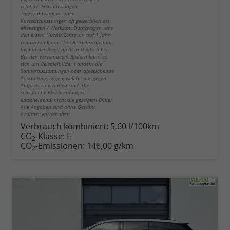
erfolgen Erstzulassungen,
Tageszulassungen oder
Kurzzeitzulassungen oft gewerblich als
Mietwagen / Werkstatt Ersatzwagen, was
den ersten HU/AU Zeitraum auf 1 Jahr
reduzieren kann. Die Betriebsanleitung
liegt in der Regel nicht in Deutsch bei.
Bei den verwendeten Bildern kann es
sich um Beispielbilder handeln die
Sonderausstattungen oder abweichende
Ausstattung zeigen, welche nur gegen
Aufpreis zu erhalten sind. Die
schriftliche Beschreibung ist
entscheidend, nicht die gezeigten Bilder.
Alle Angaben sind ohne Gewähr.
Irrtümer vorbehalten.
Verbrauch kombiniert:
5,60 l/100km
CO
-Klasse:
E
2
CO
-Emissionen:
146,00 g/km
2