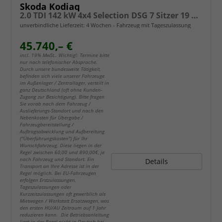
Skoda Kodiaq
2.0 TDI 142 kW 4x4 Selection DSG 7 Sitzer 19 Zoll AHK el. HK
unverbindliche Lieferzeit:
4 Wochen
Fahrzeug mit Tageszulassung
45.740,– €
incl. 19% MwSt.. Wichtig!: Termine bitte
nur nach telefonischer Absprache.
Durch unsere bundesweite Tätigkeit,
befinden sich viele unserer Fahrzeuge
im Außenlager / Zentrallager, verteilt in
ganz Deutschland (oft ohne Kunden-
Zugang zur Besichtigung). Bitte fragen
Sie vorab nach dem Fahrzeug /
Auslieferungs-Standort und nach den
Nebenkosten für Übergabe /
Fahrzeugbereitstellung /
Auftragsabwicklung und Aufbereitung
("Überführungskosten") für Ihr
Wunschfahrzeug. Diese liegen in der
Regel zwischen 60,00 und 890,00€, je
nach Fahrzeug und Standort. Ein
Details
Transport an Ihre Adresse ist in der
Regel möglich. Bei EU-Fahrzeugen
erfolgen Erstzulassungen,
Tageszulassungen oder
Kurzzeitzulassungen oft gewerblich als
Mietwagen / Werkstatt Ersatzwagen, was
den ersten HU/AU Zeitraum auf 1 Jahr
reduzieren kann. Die Betriebsanleitung
liegt in der Regel nicht in Deutsch bei.