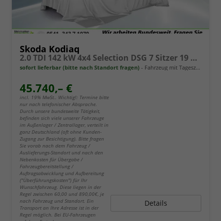
Skoda Kodiaq
2.0 TDI 142 kW 4x4 Selection DSG 7 Sitzer 19 Zoll AHK el. HK
sofort lieferbar (bitte nach Standort fragen)
Fahrzeug mit Tageszulassung
45.740,– €
incl. 19% MwSt.. Wichtig!: Termine bitte
nur nach telefonischer Absprache.
Durch unsere bundesweite Tätigkeit,
befinden sich viele unserer Fahrzeuge
im Außenlager / Zentrallager, verteilt in
ganz Deutschland (oft ohne Kunden-
Zugang zur Besichtigung). Bitte fragen
Sie vorab nach dem Fahrzeug /
Auslieferungs-Standort und nach den
Nebenkosten für Übergabe /
Fahrzeugbereitstellung /
Auftragsabwicklung und Aufbereitung
("Überführungskosten") für Ihr
Wunschfahrzeug. Diese liegen in der
Regel zwischen 60,00 und 890,00€, je
nach Fahrzeug und Standort. Ein
Details
Transport an Ihre Adresse ist in der
Regel möglich. Bei EU-Fahrzeugen