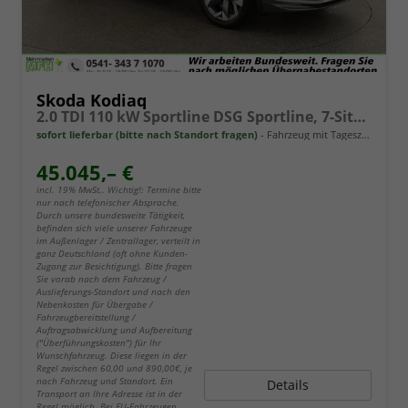
Skoda Kodiaq
2.0 TDI 110 kW Sportline DSG Sportline, 7-Sitzer, AHK, Navi, Matrix, Kamera, Side, el. Klappe, 19-Zoll
sofort lieferbar (bitte nach Standort fragen)
Fahrzeug mit Tageszulassung
45.045,– €
incl. 19% MwSt.. Wichtig!: Termine bitte
nur nach telefonischer Absprache.
Durch unsere bundesweite Tätigkeit,
befinden sich viele unserer Fahrzeuge
im Außenlager / Zentrallager, verteilt in
ganz Deutschland (oft ohne Kunden-
Zugang zur Besichtigung). Bitte fragen
Sie vorab nach dem Fahrzeug /
Auslieferungs-Standort und nach den
Nebenkosten für Übergabe /
Fahrzeugbereitstellung /
Auftragsabwicklung und Aufbereitung
("Überführungskosten") für Ihr
Wunschfahrzeug. Diese liegen in der
Regel zwischen 60,00 und 890,00€, je
nach Fahrzeug und Standort. Ein
Details
Transport an Ihre Adresse ist in der
Regel möglich. Bei EU-Fahrzeugen