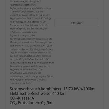
Nebenkosten für Übergabe /
Fahrzeugbereitstellung /
Auftragsabwicklung und Aufbereitung
("Überführungskosten") für Ihr
Wunschfahrzeug. Diese liegen in der
Regel zwischen 60,00 und 890,00€, je
nach Fahrzeug und Standort. Ein
Details
Transport an Ihre Adresse ist in der
Regel möglich. Bei EU-Fahrzeugen
erfolgen Erstzulassungen,
Tageszulassungen oder
Kurzzeitzulassungen oft gewerblich als
Mietwagen / Werkstatt Ersatzwagen, was
den ersten HU/AU Zeitraum auf 1 Jahr
reduzieren kann. Die Betriebsanleitung
liegt in der Regel nicht in Deutsch bei.
Bei den verwendeten Bildern kann es
sich um Beispielbilder handeln die
Sonderausstattungen oder abweichende
Ausstattung zeigen, welche nur gegen
Aufpreis zu erhalten sind. Die
schriftliche Beschreibung ist
entscheidend, nicht die gezeigten Bilder.
Alle Angaben sind ohne Gewähr.
Irrtümer vorbehalten.
Stromverbrauch kombiniert:
13,70 kWh/100km
Elektrische Reichweite:
440 km
CO
-Klasse:
A
2
CO
-Emissionen:
0 g/km
2