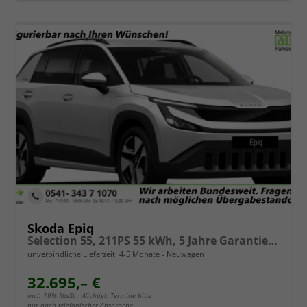
Skoda Epiq
Selection 55, 211PS 55 kWh, 5 Jahre Garantie (8J auf Batterie), 18"Alu, Sitzheizung, Kessy, Alarm, Privacy-Glas, Vorbereitung AHK, 2-Zonen-Climatronic, Infotainment 13,1" + Smartlink, Parksensoren vorn/hinten, Rückfahrkamera, ACC, M-Lederlenkrad beheizt
unverbindliche Lieferzeit: 4-5 Monate
Neuwagen
32.695,– €
incl. 19% MwSt.. Wichtig!: Termine bitte
nur nach telefonischer Absprache.