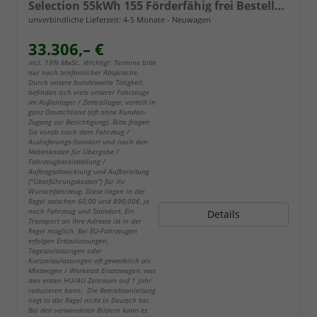
Selection 55kWh 155 Förderfähig frei Bestellbar 5 Jahre Garantie
unverbindliche Lieferzeit: 4-5 Monate
Neuwagen
33.306,– €
incl. 19% MwSt.. Wichtig!: Termine bitte
nur nach telefonischer Absprache.
Durch unsere bundesweite Tätigkeit,
befinden sich viele unserer Fahrzeuge
im Außenlager / Zentrallager, verteilt in
ganz Deutschland (oft ohne Kunden-
Zugang zur Besichtigung). Bitte fragen
Sie vorab nach dem Fahrzeug /
Auslieferungs-Standort und nach den
Nebenkosten für Übergabe /
Fahrzeugbereitstellung /
Auftragsabwicklung und Aufbereitung
("Überführungskosten") für Ihr
Wunschfahrzeug. Diese liegen in der
Regel zwischen 60,00 und 890,00€, je
nach Fahrzeug und Standort. Ein
Details
Transport an Ihre Adresse ist in der
Regel möglich. Bei EU-Fahrzeugen
erfolgen Erstzulassungen,
Tageszulassungen oder
Kurzzeitzulassungen oft gewerblich als
Mietwagen / Werkstatt Ersatzwagen, was
den ersten HU/AU Zeitraum auf 1 Jahr
reduzieren kann. Die Betriebsanleitung
liegt in der Regel nicht in Deutsch bei.
Bei den verwendeten Bildern kann es