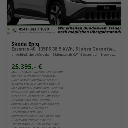
Skoda Epiq
Essence 40, 135PS 38,5 kWh, 5 Jahre Garantie (8J auf Batterie), Climatronic, Infotainment 13,1" + Smartlink, Parksensoren hinten, ACC, Side Assist, M-Lederlenkrad, Dachreling
unverbindliche Lieferzeit: 4-5 Monate (ab KW 48 bestellbar)
Neuwagen
25.395,– €
incl. 19% MwSt.. Wichtig!: Termine bitte
nur nach telefonischer Absprache.
Durch unsere bundesweite Tätigkeit,
befinden sich viele unserer Fahrzeuge
im Außenlager / Zentrallager, verteilt in
ganz Deutschland (oft ohne Kunden-
Zugang zur Besichtigung). Bitte fragen
Sie vorab nach dem Fahrzeug /
Auslieferungs-Standort und nach den
Nebenkosten für Übergabe /
Fahrzeugbereitstellung /
Auftragsabwicklung und Aufbereitung
("Überführungskosten") für Ihr
Wunschfahrzeug. Diese liegen in der
Regel zwischen 60,00 und 890,00€, je