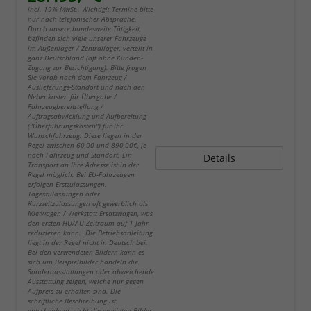
incl. 19% MwSt.. Wichtig!: Termine bitte
nur nach telefonischer Absprache.
Durch unsere bundesweite Tätigkeit,
befinden sich viele unserer Fahrzeuge
im Außenlager / Zentrallager, verteilt in
ganz Deutschland (oft ohne Kunden-
Zugang zur Besichtigung). Bitte fragen
Sie vorab nach dem Fahrzeug /
Auslieferungs-Standort und nach den
Nebenkosten für Übergabe /
Fahrzeugbereitstellung /
Auftragsabwicklung und Aufbereitung
("Überführungskosten") für Ihr
Wunschfahrzeug. Diese liegen in der
Regel zwischen 60,00 und 890,00€, je
nach Fahrzeug und Standort. Ein
Details
Transport an Ihre Adresse ist in der
Regel möglich. Bei EU-Fahrzeugen
erfolgen Erstzulassungen,
Tageszulassungen oder
Kurzzeitzulassungen oft gewerblich als
Mietwagen / Werkstatt Ersatzwagen, was
den ersten HU/AU Zeitraum auf 1 Jahr
reduzieren kann. Die Betriebsanleitung
liegt in der Regel nicht in Deutsch bei.
Bei den verwendeten Bildern kann es
sich um Beispielbilder handeln die
Sonderausstattungen oder abweichende
Ausstattung zeigen, welche nur gegen
Aufpreis zu erhalten sind. Die
schriftliche Beschreibung ist
entscheidend, nicht die gezeigten Bilder.