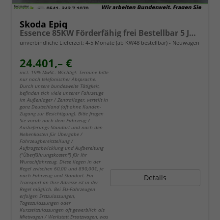
Skoda Epiq
Essence 85KW Förderfähig frei Bestellbar 5 Jahre Garantie
unverbindliche Lieferzeit: 4-5 Monate (ab KW48 bestellbar)
Neuwagen
24.401,– €
incl. 19% MwSt.. Wichtig!: Termine bitte
nur nach telefonischer Absprache.
Durch unsere bundesweite Tätigkeit,
befinden sich viele unserer Fahrzeuge
im Außenlager / Zentrallager, verteilt in
ganz Deutschland (oft ohne Kunden-
Zugang zur Besichtigung). Bitte fragen
Sie vorab nach dem Fahrzeug /
Auslieferungs-Standort und nach den
Nebenkosten für Übergabe /
Fahrzeugbereitstellung /
Auftragsabwicklung und Aufbereitung
("Überführungskosten") für Ihr
Wunschfahrzeug. Diese liegen in der
Regel zwischen 60,00 und 890,00€, je
nach Fahrzeug und Standort. Ein
Details
Transport an Ihre Adresse ist in der
Regel möglich. Bei EU-Fahrzeugen
erfolgen Erstzulassungen,
Tageszulassungen oder
Kurzzeitzulassungen oft gewerblich als
Mietwagen / Werkstatt Ersatzwagen, was