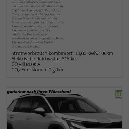
den ersten HU/AU Zeitraum auf 1 Jahr
reduzieren kann. Die Betriebsanleitung
liegt in der Regel nicht in Deutsch bei.
Bei den verwendeten Bildern kann es
sich um Beispielbilder handeln die
Sonderausstattungen oder abweichende
Ausstattung zeigen, welche nur gegen
Aufpreis zu erhalten sind. Die
schriftliche Beschreibung ist
entscheidend, nicht die gezeigten Bilder.
Alle Angaben sind ohne Gewähr.
Irrtümer vorbehalten.
Stromverbrauch kombiniert:
13,00 kWh/100km
Elektrische Reichweite:
315 km
CO
-Klasse:
A
2
CO
-Emissionen:
0 g/km
2