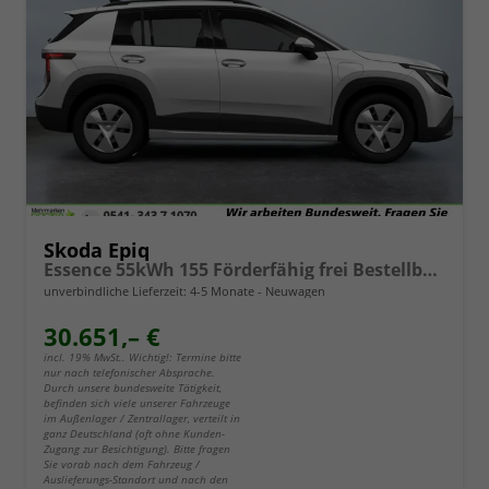
Skoda Epiq
Essence 55kWh 155 Förderfähig frei Bestellbar 5 Jahre Garantie
unverbindliche Lieferzeit: 4-5 Monate
Neuwagen
30.651,– €
incl. 19% MwSt.. Wichtig!: Termine bitte
nur nach telefonischer Absprache.
Durch unsere bundesweite Tätigkeit,
befinden sich viele unserer Fahrzeuge
im Außenlager / Zentrallager, verteilt in
ganz Deutschland (oft ohne Kunden-
Zugang zur Besichtigung). Bitte fragen
Sie vorab nach dem Fahrzeug /
Auslieferungs-Standort und nach den