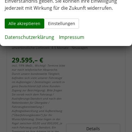
Einverständnis geben. Sie können Ihre Einwilligung
jederzeit mit Wirkung für die Zukunft widerrufen.
Alle akzeptieren
Einstellungen
Skoda Epiq
Datenschutzerklärung
Impressum
Essence 55, 211PS 55 kWh, 5 Jahre Garantie (8J auf Batterie), Climatronic, Infotainment 13,1" + Smartlink, Parksensoren hinten, ACC, Side Assist, M-Lederlenkrad, Dachreling
unverbindliche Lieferzeit: 4-5 Monate
Neuwagen
29.595,– €
incl. 19% MwSt.. Wichtig!: Termine bitte
nur nach telefonischer Absprache.
Durch unsere bundesweite Tätigkeit,
befinden sich viele unserer Fahrzeuge
im Außenlager / Zentrallager, verteilt in
ganz Deutschland (oft ohne Kunden-
Zugang zur Besichtigung). Bitte fragen
Sie vorab nach dem Fahrzeug /
Auslieferungs-Standort und nach den
Nebenkosten für Übergabe /
Fahrzeugbereitstellung /
Auftragsabwicklung und Aufbereitung
("Überführungskosten") für Ihr
Wunschfahrzeug. Diese liegen in der
Regel zwischen 60,00 und 890,00€, je
nach Fahrzeug und Standort. Ein
Details
Transport an Ihre Adresse ist in der