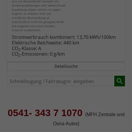
sich um Beispielbilder handeln die
Sonderausstattungen oder abweichende
Ausstattung zeigen, welche nur gegen
Aufpreis zu erhalten sind. Die
schriftliche Beschreibung ist
entscheidend, nicht die gezeigten Bilder.
Alle Angaben sind ohne Gewähr.
Irrtümer vorbehalten.
Stromverbrauch kombiniert:
13,70 kWh/100km
Elektrische Reichweite:
440 km
CO
-Klasse:
A
2
CO
-Emissionen:
0 g/km
2
Detailsuche
Schnellzugang
/
Fahrzeugnr.
eingeben
0541- 343 7 1070
(MFH Zentrale und
Osna-Autos)