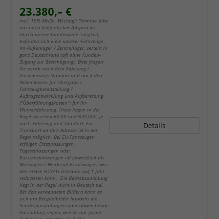
23.380,– €
incl. 19% MwSt.. Wichtig!: Termine bitte
nur nach telefonischer Absprache.
Durch unsere bundesweite Tätigkeit,
befinden sich viele unserer Fahrzeuge
im Außenlager / Zentrallager, verteilt in
ganz Deutschland (oft ohne Kunden-
Zugang zur Besichtigung). Bitte fragen
Sie vorab nach dem Fahrzeug /
Auslieferungs-Standort und nach den
Nebenkosten für Übergabe /
Fahrzeugbereitstellung /
Auftragsabwicklung und Aufbereitung
("Überführungskosten") für Ihr
Wunschfahrzeug. Diese liegen in der
Regel zwischen 60,00 und 890,00€, je
nach Fahrzeug und Standort. Ein
Details
Transport an Ihre Adresse ist in der
Regel möglich. Bei EU-Fahrzeugen
erfolgen Erstzulassungen,
Tageszulassungen oder
Kurzzeitzulassungen oft gewerblich als
Mietwagen / Werkstatt Ersatzwagen, was
den ersten HU/AU Zeitraum auf 1 Jahr
reduzieren kann. Die Betriebsanleitung
liegt in der Regel nicht in Deutsch bei.
Bei den verwendeten Bildern kann es
sich um Beispielbilder handeln die
Sonderausstattungen oder abweichende
Ausstattung zeigen, welche nur gegen