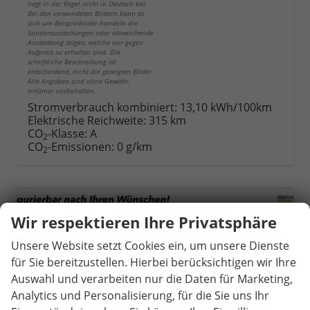
liegt in der Regel nicht in Deutsch bei.
Bei den verwendeten Bildern kann es
sich um Beispielbilder handeln die
Sonderausstattungen oder abweichende
Ausstattung zeigen, welche nur gegen
Aufpreis zu erhalten sind. Die
schriftliche Beschreibung ist
entscheidend, nicht die gezeigten Bilder.
Alle Angaben sind ohne Gewähr.
Irrtümer vorbehalten.
Stromverbrauch kombiniert:
13,10 kWh/100km
Elektrische Reichweite:
315 km
CO
-Klasse:
A
2
CO
-Emissionen:
0 g/km
2
Wir respektieren Ihre Privatsphäre
Unsere Website setzt Cookies ein, um unsere Dienste
für Sie bereitzustellen. Hierbei berücksichtigen wir Ihre
Auswahl und verarbeiten nur die Daten für Marketing,
Analytics und Personalisierung, für die Sie uns Ihr