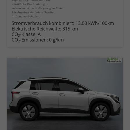
Aufpreis zu erhalten sind. Die
schriftliche Beschreibung ist
entscheidend, nicht die gezeigten Bilder.
Alle Angaben sind ohne Gewähr.
Irrtümer vorbehalten.
Stromverbrauch kombiniert:
13,00 kWh/100km
Elektrische Reichweite:
315 km
CO
-Klasse:
A
2
CO
-Emissionen:
0 g/km
2