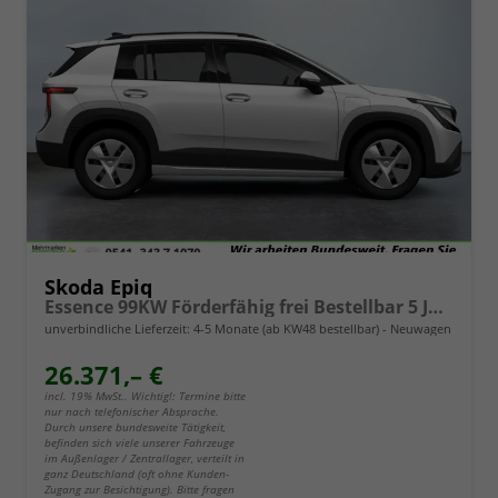
Skoda Epiq
Essence 99KW Förderfähig frei Bestellbar 5 Jahre Garantie
unverbindliche Lieferzeit: 4-5 Monate (ab KW48 bestellbar)
Neuwagen
26.371,– €
incl. 19% MwSt.. Wichtig!: Termine bitte
nur nach telefonischer Absprache.
Durch unsere bundesweite Tätigkeit,
befinden sich viele unserer Fahrzeuge
im Außenlager / Zentrallager, verteilt in
ganz Deutschland (oft ohne Kunden-
Zugang zur Besichtigung). Bitte fragen