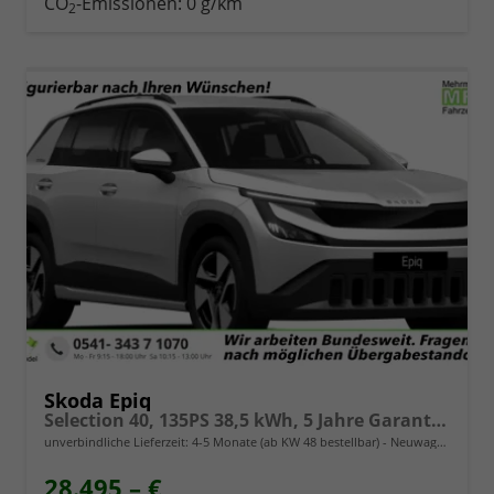
CO
-Emissionen:
0 g/km
2
Skoda Epiq
Selection 40, 135PS 38,5 kWh, 5 Jahre Garantie (8J auf Batterie), 18"Alu, Sitzheizung, Kessy, Alarm, Privacy-Glas, Vorbereitung AHK, 2-Zonen-Climatronic, Infotainment 13,1" + Smartlink, Parksensoren vorn/hinten, Rückfahrkamera, ACC, M-Lederlenkrad beheizt
unverbindliche Lieferzeit: 4-5 Monate (ab KW 48 bestellbar)
Neuwagen
28.495,– €