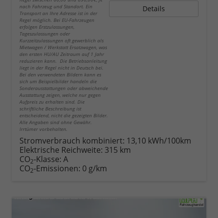
nach Fahrzeug und Standort. Ein
Details
Transport an Ihre Adresse ist in der
Regel möglich. Bei EU-Fahrzeugen
erfolgen Erstzulassungen,
Tageszulassungen oder
Kurzzeitzulassungen oft gewerblich als
Mietwagen / Werkstatt Ersatzwagen, was
den ersten HU/AU Zeitraum auf 1 Jahr
reduzieren kann. Die Betriebsanleitung
liegt in der Regel nicht in Deutsch bei.
Bei den verwendeten Bildern kann es
sich um Beispielbilder handeln die
Sonderausstattungen oder abweichende
Ausstattung zeigen, welche nur gegen
Aufpreis zu erhalten sind. Die
schriftliche Beschreibung ist
entscheidend, nicht die gezeigten Bilder.
Alle Angaben sind ohne Gewähr.
Irrtümer vorbehalten.
Stromverbrauch kombiniert:
13,10 kWh/100km
Elektrische Reichweite:
315 km
CO
-Klasse:
A
2
CO
-Emissionen:
0 g/km
2