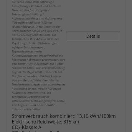
Sie vorab nach dem Fahrzeug /
Auslieferungs-Standort und nach den
Nebenkosten für Übergabe /
Fahrzeugbereitstellung /
Auftragsabwicklung und Aufbereitung
("Überführungskosten") für Ihr
Wunschfahrzeug. Diese liegen in der
Regel zwischen 60,00 und 890,00€, je
nach Fahrzeug und Standort. Ein
Details
Transport an Ihre Adresse ist in der
Regel möglich. Bei EU-Fahrzeugen
erfolgen Erstzulassungen,
Tageszulassungen oder
Kurzzeitzulassungen oft gewerblich als
Mietwagen / Werkstatt Ersatzwagen, was
den ersten HU/AU Zeitraum auf 1 Jahr
reduzieren kann. Die Betriebsanleitung
liegt in der Regel nicht in Deutsch bei.
Bei den verwendeten Bildern kann es
sich um Beispielbilder handeln die
Sonderausstattungen oder abweichende
Ausstattung zeigen, welche nur gegen
Aufpreis zu erhalten sind. Die
schriftliche Beschreibung ist
entscheidend, nicht die gezeigten Bilder.
Alle Angaben sind ohne Gewähr.
Irrtümer vorbehalten.
Stromverbrauch kombiniert:
13,10 kWh/100km
Elektrische Reichweite:
315 km
CO
-Klasse:
A
2