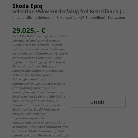
Skoda Epiq
Selection 99kw Förderfähig frei Bestellbar 5 Jahre Garantie
unverbindliche Lieferzeit: 4-5 Monate (ab KW48 bestellbar)
Neuwagen
29.025,– €
incl. 19% MwSt.. Wichtig!: Termine bitte
nur nach telefonischer Absprache.
Durch unsere bundesweite Tätigkeit,
befinden sich viele unserer Fahrzeuge
im Außenlager / Zentrallager, verteilt in
ganz Deutschland (oft ohne Kunden-
Zugang zur Besichtigung). Bitte fragen
Sie vorab nach dem Fahrzeug /
Auslieferungs-Standort und nach den
Nebenkosten für Übergabe /
Fahrzeugbereitstellung /
Auftragsabwicklung und Aufbereitung
("Überführungskosten") für Ihr
Wunschfahrzeug. Diese liegen in der
Regel zwischen 60,00 und 890,00€, je
nach Fahrzeug und Standort. Ein
Details
Transport an Ihre Adresse ist in der
Regel möglich. Bei EU-Fahrzeugen
erfolgen Erstzulassungen,
Tageszulassungen oder
Kurzzeitzulassungen oft gewerblich als
Mietwagen / Werkstatt Ersatzwagen, was
den ersten HU/AU Zeitraum auf 1 Jahr
reduzieren kann. Die Betriebsanleitung