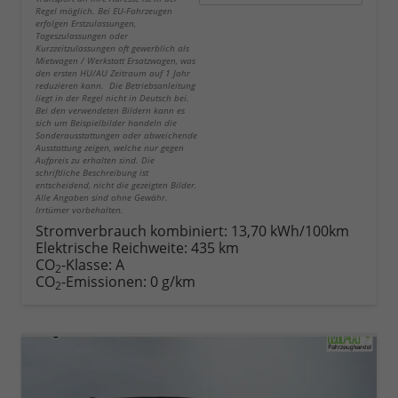
Regel möglich. Bei EU-Fahrzeugen
erfolgen Erstzulassungen,
Tageszulassungen oder
Kurzzeitzulassungen oft gewerblich als
Mietwagen / Werkstatt Ersatzwagen, was
den ersten HU/AU Zeitraum auf 1 Jahr
reduzieren kann. Die Betriebsanleitung
liegt in der Regel nicht in Deutsch bei.
Bei den verwendeten Bildern kann es
sich um Beispielbilder handeln die
Sonderausstattungen oder abweichende
Ausstattung zeigen, welche nur gegen
Aufpreis zu erhalten sind. Die
schriftliche Beschreibung ist
entscheidend, nicht die gezeigten Bilder.
Alle Angaben sind ohne Gewähr.
Irrtümer vorbehalten.
Stromverbrauch kombiniert:
13,70 kWh/100km
Elektrische Reichweite:
435 km
CO
-Klasse:
A
2
CO
-Emissionen:
0 g/km
2