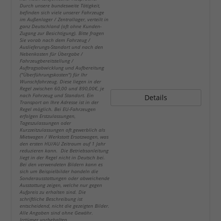
Durch unsere bundesweite Tätigkeit,
befinden sich viele unserer Fahrzeuge
im Außenlager / Zentrallager, verteilt in
ganz Deutschland (oft ohne Kunden-
Zugang zur Besichtigung). Bitte fragen
Sie vorab nach dem Fahrzeug /
Auslieferungs-Standort und nach den
Nebenkosten für Übergabe /
Fahrzeugbereitstellung /
Auftragsabwicklung und Aufbereitung
("Überführungskosten") für Ihr
Wunschfahrzeug. Diese liegen in der
Regel zwischen 60,00 und 890,00€, je
nach Fahrzeug und Standort. Ein
Details
Transport an Ihre Adresse ist in der
Regel möglich. Bei EU-Fahrzeugen
erfolgen Erstzulassungen,
Tageszulassungen oder
Kurzzeitzulassungen oft gewerblich als
Mietwagen / Werkstatt Ersatzwagen, was
den ersten HU/AU Zeitraum auf 1 Jahr
reduzieren kann. Die Betriebsanleitung
liegt in der Regel nicht in Deutsch bei.
Bei den verwendeten Bildern kann es
sich um Beispielbilder handeln die
Sonderausstattungen oder abweichende
Ausstattung zeigen, welche nur gegen
Aufpreis zu erhalten sind. Die
schriftliche Beschreibung ist
entscheidend, nicht die gezeigten Bilder.
Alle Angaben sind ohne Gewähr.
Irrtümer vorbehalten.