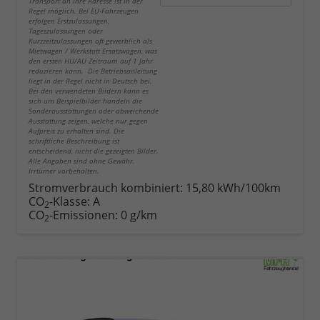
Transport an Ihre Adresse ist in der
Regel möglich. Bei EU-Fahrzeugen
erfolgen Erstzulassungen,
Tageszulassungen oder
Kurzzeitzulassungen oft gewerblich als
Mietwagen / Werkstatt Ersatzwagen, was
den ersten HU/AU Zeitraum auf 1 Jahr
reduzieren kann. Die Betriebsanleitung
liegt in der Regel nicht in Deutsch bei.
Bei den verwendeten Bildern kann es
sich um Beispielbilder handeln die
Sonderausstattungen oder abweichende
Ausstattung zeigen, welche nur gegen
Aufpreis zu erhalten sind. Die
schriftliche Beschreibung ist
entscheidend, nicht die gezeigten Bilder.
Alle Angaben sind ohne Gewähr.
Irrtümer vorbehalten.
Stromverbrauch kombiniert:
15,80 kWh/100km
CO
-Klasse:
A
2
CO
-Emissionen:
0 g/km
2