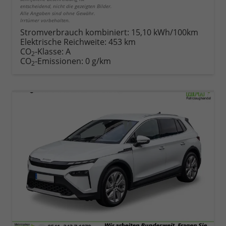
entscheidend, nicht die gezeigten Bilder.
Alle Angaben sind ohne Gewähr.
Irrtümer vorbehalten.
Stromverbrauch kombiniert:
15,10 kWh/100km
Elektrische Reichweite:
453 km
CO
-Klasse:
A
2
CO
-Emissionen:
0 g/km
2