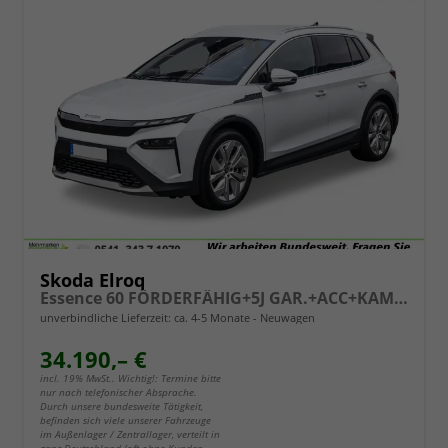
Skoda Elroq
Essence 60 FÖRDERFÄHIG+5J GAR.+ACC+KAMERA+19" ALU+SMARTLINK+KLIMA+LED
unverbindliche Lieferzeit: ca. 4-5 Monate
Neuwagen
34.190,– €
incl. 19% MwSt.. Wichtig!: Termine bitte
nur nach telefonischer Absprache.
Durch unsere bundesweite Tätigkeit,
befinden sich viele unserer Fahrzeuge
im Außenlager / Zentrallager, verteilt in