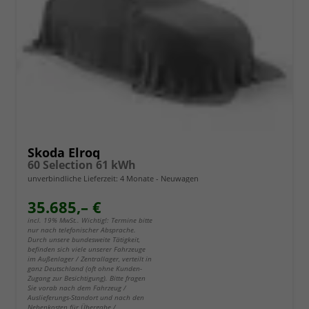
Skoda Elroq
60 Selection 61 kWh
unverbindliche Lieferzeit:
4 Monate
Neuwagen
35.685,– €
incl. 19% MwSt.. Wichtig!: Termine bitte
nur nach telefonischer Absprache.
Durch unsere bundesweite Tätigkeit,
befinden sich viele unserer Fahrzeuge
im Außenlager / Zentrallager, verteilt in
ganz Deutschland (oft ohne Kunden-
Zugang zur Besichtigung). Bitte fragen
Sie vorab nach dem Fahrzeug /
Auslieferungs-Standort und nach den
Nebenkosten für Übergabe /