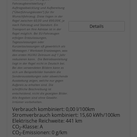
Fahrzeugbereitstellung /
Auftragsabwicklung und Aufbereitung
("Überführungskosten") für Ihr
Wunschfahrzeug. Diese liegen in der
Regel zwischen 60,00 und 890,00€, je
nach Fahrzeug und Standort. Ein
Details
Transport an Ihre Adresse ist in der
Regel möglich. Bei EU-Fahrzeugen
erfolgen Erstzulassungen,
Tageszulassungen oder
Kurzzeitzulassungen oft gewerblich als
Mietwagen / Werkstatt Ersatzwagen, was
den ersten HU/AU Zeitraum auf 1 Jahr
reduzieren kann. Die Betriebsanleitung
liegt in der Regel nicht in Deutsch bei.
Bei den verwendeten Bildern kann es
sich um Beispielbilder handeln die
Sonderausstattungen oder abweichende
Ausstattung zeigen, welche nur gegen
Aufpreis zu erhalten sind. Die
schriftliche Beschreibung ist
entscheidend, nicht die gezeigten Bilder.
Alle Angaben sind ohne Gewähr.
Irrtümer vorbehalten.
Verbrauch kombiniert:
0,00 l/100km
Stromverbrauch kombiniert:
15,60 kWh/100km
Elektrische Reichweite:
441 km
CO
-Klasse:
A
2
CO
-Emissionen:
0 g/km
2