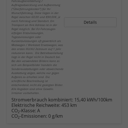
Fahrzeugbereitstellung /
Auftragsabwicklung und Aufbereitung
("Überführungskosten") für Ihr
Wunschfahrzeug. Diese liegen in der
Regel zwischen 60,00 und 890,00€, je
nach Fahrzeug und Standort. Ein
Details
Transport an Ihre Adresse ist in der
Regel möglich. Bei EU-Fahrzeugen
erfolgen Erstzulassungen,
Tageszulassungen oder
Kurzzeitzulassungen oft gewerblich als
Mietwagen / Werkstatt Ersatzwagen, was
den ersten HU/AU Zeitraum auf 1 Jahr
reduzieren kann. Die Betriebsanleitung
liegt in der Regel nicht in Deutsch bei.
Bei den verwendeten Bildern kann es
sich um Beispielbilder handeln die
Sonderausstattungen oder abweichende
Ausstattung zeigen, welche nur gegen
Aufpreis zu erhalten sind. Die
schriftliche Beschreibung ist
entscheidend, nicht die gezeigten Bilder.
Alle Angaben sind ohne Gewähr.
Irrtümer vorbehalten.
Stromverbrauch kombiniert:
15,40 kWh/100km
Elektrische Reichweite:
453 km
CO
-Klasse:
A
2
CO
-Emissionen:
0 g/km
2