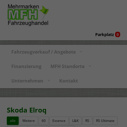
Parkplatz
0
Fahrzeugverkauf / Angebote
Finanzierung
MFH Standorte
Unternehmen
Kontakt
Skoda Elroq
alle
Weitere
60
Essence
L&K
RS
RS Ultimate