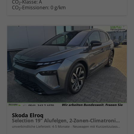
CO
-Klasse:
A
2
CO
-Emissionen:
0 g/km
2
Skoda Elroq
Selection 19" Alufelgen, 2-Zonen-Climatronic, Sitzheizung, Parksensoren vorn/hinten, Rückfahrkamera, SunSet, Infotainment 13" + NAVIGATION, Beheizbares M-Lederlenkrad, Alarm, Dachreling
unverbindliche Lieferzeit: 4-5 Monate
Neuwagen mit Kurzzeitzulassung