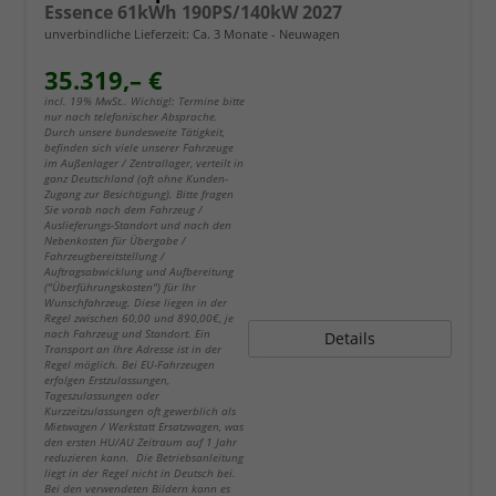
Essence 61kWh 190PS/140kW 2027
unverbindliche Lieferzeit: Ca. 3 Monate
Neuwagen
35.319,– €
incl. 19% MwSt.. Wichtig!: Termine bitte
nur nach telefonischer Absprache.
Durch unsere bundesweite Tätigkeit,
befinden sich viele unserer Fahrzeuge
im Außenlager / Zentrallager, verteilt in
ganz Deutschland (oft ohne Kunden-
Zugang zur Besichtigung). Bitte fragen
Sie vorab nach dem Fahrzeug /
Auslieferungs-Standort und nach den
Nebenkosten für Übergabe /
Fahrzeugbereitstellung /
Auftragsabwicklung und Aufbereitung
("Überführungskosten") für Ihr
Wunschfahrzeug. Diese liegen in der
Regel zwischen 60,00 und 890,00€, je
nach Fahrzeug und Standort. Ein
Details
Transport an Ihre Adresse ist in der
Regel möglich. Bei EU-Fahrzeugen
erfolgen Erstzulassungen,
Tageszulassungen oder
Kurzzeitzulassungen oft gewerblich als
Mietwagen / Werkstatt Ersatzwagen, was
den ersten HU/AU Zeitraum auf 1 Jahr
reduzieren kann. Die Betriebsanleitung
liegt in der Regel nicht in Deutsch bei.
Bei den verwendeten Bildern kann es