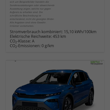
sich um Beispielbilder handeln die
Sonderausstattungen oder abweichende
Ausstattung zeigen, welche nur gegen
Aufpreis zu erhalten sind. Die
schriftliche Beschreibung ist
entscheidend, nicht die gezeigten Bilder.
Alle Angaben sind ohne Gewähr.
Irrtümer vorbehalten.
Stromverbrauch kombiniert:
15,10 kWh/100km
Elektrische Reichweite:
453 km
CO
-Klasse:
A
2
CO
-Emissionen:
0 g/km
2