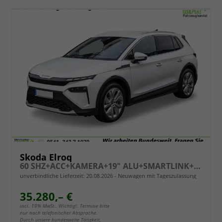
Skoda Elroq
60 SHZ+ACC+KAMERA+19" ALU+SMARTLINK+KLIMA+LED
unverbindliche Lieferzeit:
20.08.2026
Neuwagen mit Tageszulassung
35.280,– €
incl. 19% MwSt.. Wichtig!: Termine bitte
nur nach telefonischer Absprache.
Durch unsere bundesweite Tätigkeit,