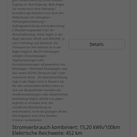
ganz Deutschland (oft ohne Kunden-
Zugang zur Besichtigung). Bitte fragen
Sie vorab nach dem Fahrzeug /
Auslieferungs-Standort und nach den
Nebenkosten für Übergabe /
Fahrzeugbereitstellung /
Auftragsabwicklung und Aufbereitung
("Überführungskosten") für Ihr
Wunschfahrzeug. Diese liegen in der
Regel zwischen 60,00 und 890,00€, je
nach Fahrzeug und Standort. Ein
Details
Transport an Ihre Adresse ist in der
Regel möglich. Bei EU-Fahrzeugen
erfolgen Erstzulassungen,
Tageszulassungen oder
Kurzzeitzulassungen oft gewerblich als
Mietwagen / Werkstatt Ersatzwagen, was
den ersten HU/AU Zeitraum auf 1 Jahr
reduzieren kann. Die Betriebsanleitung
liegt in der Regel nicht in Deutsch bei.
Bei den verwendeten Bildern kann es
sich um Beispielbilder handeln die
Sonderausstattungen oder abweichende
Ausstattung zeigen, welche nur gegen
Aufpreis zu erhalten sind. Die
schriftliche Beschreibung ist
entscheidend, nicht die gezeigten Bilder.
Alle Angaben sind ohne Gewähr.
Irrtümer vorbehalten.
Stromverbrauch kombiniert:
15,20 kWh/100km
Elektrische Reichweite:
452 km