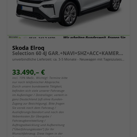
Skoda Elroq
Selection 60 4J GAR.+NAVI+SHZ+ACC+KAMERA+19" ALU+SMARTLINK+KLIMA+LED
unverbindliche Lieferzeit: ca. 3-5 Monate
Neuwagen mit Tageszulassung
33.490,– €
incl. 19% MwSt.. Wichtig!: Termine bitte
nur nach telefonischer Absprache.
Durch unsere bundesweite Tätigkeit,
befinden sich viele unserer Fahrzeuge
im Außenlager / Zentrallager, verteilt in
ganz Deutschland (oft ohne Kunden-
Zugang zur Besichtigung). Bitte fragen
Sie vorab nach dem Fahrzeug /
Auslieferungs-Standort und nach den
Nebenkosten für Übergabe /
Fahrzeugbereitstellung /
Auftragsabwicklung und Aufbereitung
("Überführungskosten") für Ihr
Wunschfahrzeug. Diese liegen in der