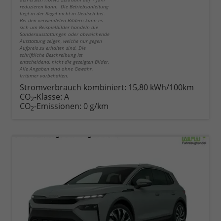
reduzieren kann. Die Betriebsanleitung
liegt in der Regel nicht in Deutsch bei.
Bei den verwendeten Bildern kann es
sich um Beispielbilder handeln die
Sonderausstattungen oder abweichende
Ausstattung zeigen, welche nur gegen
Aufpreis zu erhalten sind. Die
schriftliche Beschreibung ist
entscheidend, nicht die gezeigten Bilder.
Alle Angaben sind ohne Gewähr.
Irrtümer vorbehalten.
Stromverbrauch kombiniert:
15,80 kWh/100km
CO
-Klasse:
A
2
CO
-Emissionen:
0 g/km
2