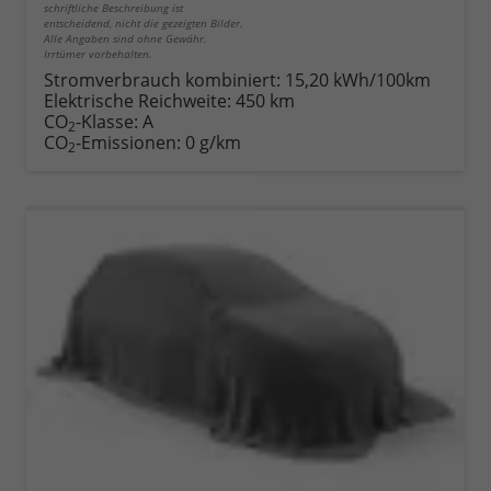
schriftliche Beschreibung ist
entscheidend, nicht die gezeigten Bilder.
Alle Angaben sind ohne Gewähr.
Irrtümer vorbehalten.
Stromverbrauch kombiniert:
15,20 kWh/100km
Elektrische Reichweite:
450 km
CO
-Klasse:
A
2
CO
-Emissionen:
0 g/km
2