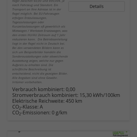
Regel zwischen 60,00 und 890,00€, je
nach Fahrzeug und Standort. Ein
Details
Transport an Ihre Adresse ist in der
Regel möglich. Bei EU-Fahrzeugen
erfolgen Erstzulassungen,
Tageszulassungen oder
Kurzzeitzulassungen oft gewerblich als
Mietwagen / Werkstatt Ersatzwagen, was
den ersten HU/AU Zeitraum auf 1 Jahr
reduzieren kann. Die Betriebsanleitung
liegt in der Regel nicht in Deutsch bei.
Bei den verwendeten Bildern kann es
sich um Beispielbilder handeln die
Sonderausstattungen oder abweichende
Ausstattung zeigen, welche nur gegen
Aufpreis zu erhalten sind. Die
schriftliche Beschreibung ist
entscheidend, nicht die gezeigten Bilder.
Alle Angaben sind ohne Gewähr.
Irrtümer vorbehalten.
Verbrauch kombiniert:
0,00
Stromverbrauch kombiniert:
15,30 kWh/100km
Elektrische Reichweite:
450 km
CO
-Klasse:
A
2
CO
-Emissionen:
0 g/km
2