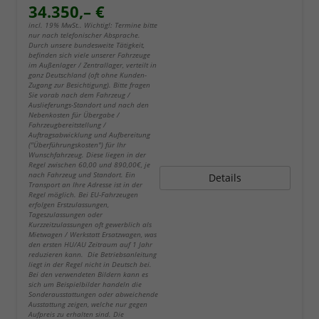
34.350,– €
incl. 19% MwSt.. Wichtig!: Termine bitte
nur nach telefonischer Absprache.
Durch unsere bundesweite Tätigkeit,
befinden sich viele unserer Fahrzeuge
im Außenlager / Zentrallager, verteilt in
ganz Deutschland (oft ohne Kunden-
Zugang zur Besichtigung). Bitte fragen
Sie vorab nach dem Fahrzeug /
Auslieferungs-Standort und nach den
Nebenkosten für Übergabe /
Fahrzeugbereitstellung /
Auftragsabwicklung und Aufbereitung
("Überführungskosten") für Ihr
Wunschfahrzeug. Diese liegen in der
Regel zwischen 60,00 und 890,00€, je
nach Fahrzeug und Standort. Ein
Details
Transport an Ihre Adresse ist in der
Regel möglich. Bei EU-Fahrzeugen
erfolgen Erstzulassungen,
Tageszulassungen oder
Kurzzeitzulassungen oft gewerblich als
Mietwagen / Werkstatt Ersatzwagen, was
den ersten HU/AU Zeitraum auf 1 Jahr
reduzieren kann. Die Betriebsanleitung
liegt in der Regel nicht in Deutsch bei.
Bei den verwendeten Bildern kann es
sich um Beispielbilder handeln die
Sonderausstattungen oder abweichende
Ausstattung zeigen, welche nur gegen
Aufpreis zu erhalten sind. Die