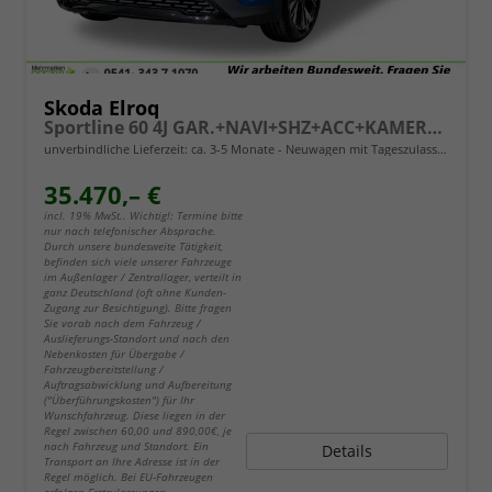
Skoda Elroq
Sportline 60 4J GAR.+NAVI+SHZ+ACC+KAMERA+20" ALU
unverbindliche Lieferzeit: ca. 3-5 Monate
Neuwagen mit Tageszulassung
35.470,– €
incl. 19% MwSt.. Wichtig!: Termine bitte
nur nach telefonischer Absprache.
Durch unsere bundesweite Tätigkeit,
befinden sich viele unserer Fahrzeuge
im Außenlager / Zentrallager, verteilt in
ganz Deutschland (oft ohne Kunden-
Zugang zur Besichtigung). Bitte fragen
Sie vorab nach dem Fahrzeug /
Auslieferungs-Standort und nach den
Nebenkosten für Übergabe /
Fahrzeugbereitstellung /
Auftragsabwicklung und Aufbereitung
("Überführungskosten") für Ihr
Wunschfahrzeug. Diese liegen in der
Regel zwischen 60,00 und 890,00€, je
nach Fahrzeug und Standort. Ein
Details
Transport an Ihre Adresse ist in der
Regel möglich. Bei EU-Fahrzeugen
erfolgen Erstzulassungen,