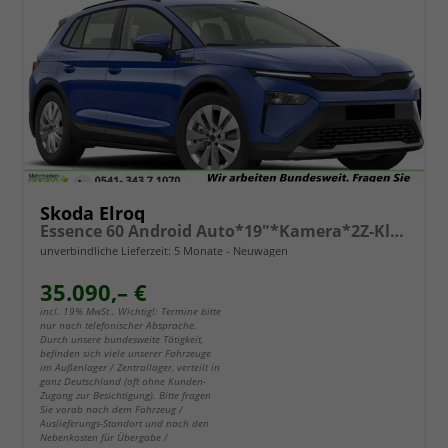
Skoda Elroq
Essence 60 Android Auto*19"*Kamera*2Z-Klimaauto*Totwinkel*LED*Tempomat
unverbindliche Lieferzeit:
5 Monate
Neuwagen
35.090,– €
incl. 19% MwSt.. Wichtig!: Termine bitte
nur nach telefonischer Absprache.
Durch unsere bundesweite Tätigkeit,
befinden sich viele unserer Fahrzeuge
im Außenlager / Zentrallager, verteilt in
ganz Deutschland (oft ohne Kunden-
Zugang zur Besichtigung). Bitte fragen
Sie vorab nach dem Fahrzeug /
Auslieferungs-Standort und nach den
Nebenkosten für Übergabe /