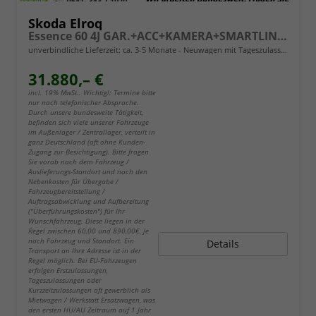
Skoda Elroq
Essence 60 4J GAR.+ACC+KAMERA+SMARTLINK+KLIMA+LED
unverbindliche Lieferzeit: ca. 3-5 Monate
Neuwagen mit Tageszulassung
31.880,– €
incl. 19% MwSt.. Wichtig!: Termine bitte
nur nach telefonischer Absprache.
Durch unsere bundesweite Tätigkeit,
befinden sich viele unserer Fahrzeuge
im Außenlager / Zentrallager, verteilt in
ganz Deutschland (oft ohne Kunden-
Zugang zur Besichtigung). Bitte fragen
Sie vorab nach dem Fahrzeug /
Auslieferungs-Standort und nach den
Nebenkosten für Übergabe /
Fahrzeugbereitstellung /
Auftragsabwicklung und Aufbereitung
("Überführungskosten") für Ihr
Wunschfahrzeug. Diese liegen in der
Regel zwischen 60,00 und 890,00€, je
nach Fahrzeug und Standort. Ein
Details
Transport an Ihre Adresse ist in der
Regel möglich. Bei EU-Fahrzeugen
erfolgen Erstzulassungen,
Tageszulassungen oder
Kurzzeitzulassungen oft gewerblich als
Mietwagen / Werkstatt Ersatzwagen, was
den ersten HU/AU Zeitraum auf 1 Jahr