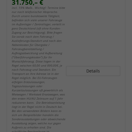
31.750,– €
incl. 19% MwSt.. Wichtig!: Termine bitte
nur nach telefonischer Absprache.
Durch unsere bundesweite Tätigkeit,
befinden sich viele unserer Fahrzeuge
im Außenlager / Zentrallager, verteilt in
ganz Deutschland (oft ohne Kunden-
Zugang zur Besichtigung). Bitte fragen
Sie vorab nach dem Fahrzeug /
Auslieferungs-Standort und nach den
Nebenkosten für Übergabe /
Fahrzeugbereitstellung /
Auftragsabwicklung und Aufbereitung
("Überführungskosten") für Ihr
Wunschfahrzeug. Diese liegen in der
Regel zwischen 60,00 und 890,00€, je
nach Fahrzeug und Standort. Ein
Details
Transport an Ihre Adresse ist in der
Regel möglich. Bei EU-Fahrzeugen
erfolgen Erstzulassungen,
Tageszulassungen oder
Kurzzeitzulassungen oft gewerblich als
Mietwagen / Werkstatt Ersatzwagen, was
den ersten HU/AU Zeitraum auf 1 Jahr
reduzieren kann. Die Betriebsanleitung
liegt in der Regel nicht in Deutsch bei.
Bei den verwendeten Bildern kann es
sich um Beispielbilder handeln die
Sonderausstattungen oder abweichende
Ausstattung zeigen, welche nur gegen
Aufpreis zu erhalten sind. Die
schriftliche Beschreibung ist