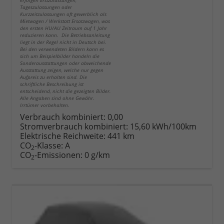
Tageszulassungen oder
Kurzzeitzulassungen oft gewerblich als
Mietwagen / Werkstatt Ersatzwagen, was
den ersten HU/AU Zeitraum auf 1 Jahr
reduzieren kann. Die Betriebsanleitung
liegt in der Regel nicht in Deutsch bei.
Bei den verwendeten Bildern kann es
sich um Beispielbilder handeln die
Sonderausstattungen oder abweichende
Ausstattung zeigen, welche nur gegen
Aufpreis zu erhalten sind. Die
schriftliche Beschreibung ist
entscheidend, nicht die gezeigten Bilder.
Alle Angaben sind ohne Gewähr.
Irrtümer vorbehalten.
Verbrauch kombiniert:
0,00
Stromverbrauch kombiniert:
15,60 kWh/100km
Elektrische Reichweite:
441 km
CO
-Klasse:
A
2
CO
-Emissionen:
0 g/km
2