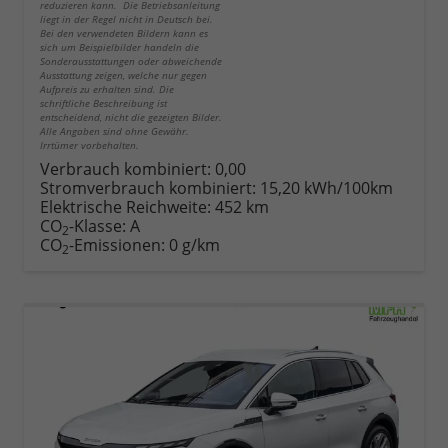
reduzieren kann. Die Betriebsanleitung
liegt in der Regel nicht in Deutsch bei.
Bei den verwendeten Bildern kann es
sich um Beispielbilder handeln die
Sonderausstattungen oder abweichende
Ausstattung zeigen, welche nur gegen
Aufpreis zu erhalten sind. Die
schriftliche Beschreibung ist
entscheidend, nicht die gezeigten Bilder.
Alle Angaben sind ohne Gewähr.
Irrtümer vorbehalten.
Verbrauch kombiniert:
0,00
Stromverbrauch kombiniert:
15,20 kWh/100km
Elektrische Reichweite:
452 km
CO
-Klasse:
A
2
CO
-Emissionen:
0 g/km
2