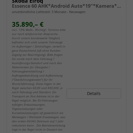
Skoda Elroq
Essence 60 AHK*Android Auto*19"*Kamera*2Z-Klimaauto*Totwinkel*LED*Tempomat
unverbindliche Lieferzeit:
5 Monate
Neuwagen
35.890,– €
incl. 19% MwSt.. Wichtig!: Termine bitte
nur nach telefonischer Absprache.
Durch unsere bundesweite Tätigkeit,
befinden sich viele unserer Fahrzeuge
im Außenlager / Zentrallager, verteilt in
ganz Deutschland (oft ohne Kunden-
Zugang zur Besichtigung). Bitte fragen
Sie vorab nach dem Fahrzeug /
Auslieferungs-Standort und nach den
Nebenkosten für Übergabe /
Fahrzeugbereitstellung /
Auftragsabwicklung und Aufbereitung
("Überführungskosten") für Ihr
Wunschfahrzeug. Diese liegen in der
Regel zwischen 60,00 und 890,00€, je
nach Fahrzeug und Standort. Ein
Details
Transport an Ihre Adresse ist in der
Regel möglich. Bei EU-Fahrzeugen
erfolgen Erstzulassungen,
Tageszulassungen oder
Kurzzeitzulassungen oft gewerblich als
Mietwagen / Werkstatt Ersatzwagen, was
den ersten HU/AU Zeitraum auf 1 Jahr
reduzieren kann. Die Betriebsanleitung
liegt in der Regel nicht in Deutsch bei.