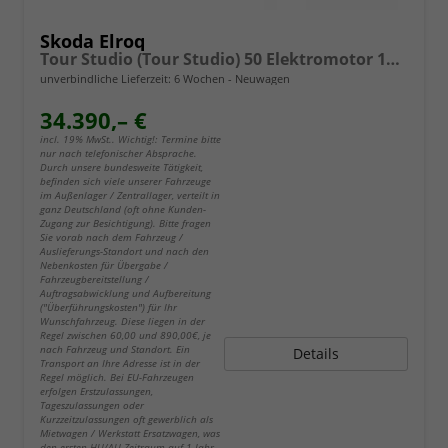
Skoda Elroq
Tour Studio (Tour Studio) 50 Elektromotor 125 kW (cont. 70 kW)
unverbindliche Lieferzeit:
6 Wochen
Neuwagen
34.390,– €
incl. 19% MwSt.. Wichtig!: Termine bitte
nur nach telefonischer Absprache.
Durch unsere bundesweite Tätigkeit,
befinden sich viele unserer Fahrzeuge
im Außenlager / Zentrallager, verteilt in
ganz Deutschland (oft ohne Kunden-
Zugang zur Besichtigung). Bitte fragen
Sie vorab nach dem Fahrzeug /
Auslieferungs-Standort und nach den
Nebenkosten für Übergabe /
Fahrzeugbereitstellung /
Auftragsabwicklung und Aufbereitung
("Überführungskosten") für Ihr
Wunschfahrzeug. Diese liegen in der
Regel zwischen 60,00 und 890,00€, je
nach Fahrzeug und Standort. Ein
Details
Transport an Ihre Adresse ist in der
Regel möglich. Bei EU-Fahrzeugen
erfolgen Erstzulassungen,
Tageszulassungen oder
Kurzzeitzulassungen oft gewerblich als
Mietwagen / Werkstatt Ersatzwagen, was
den ersten HU/AU Zeitraum auf 1 Jahr