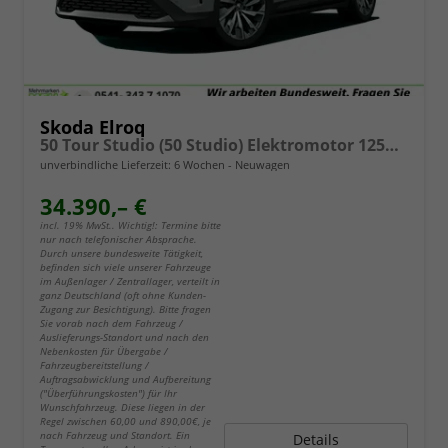
Skoda Elroq
50 Tour Studio (50 Studio) Elektromotor 125kW (170PS) (cont. 70 kW)
unverbindliche Lieferzeit:
6 Wochen
Neuwagen
34.390,– €
incl. 19% MwSt.. Wichtig!: Termine bitte
nur nach telefonischer Absprache.
Durch unsere bundesweite Tätigkeit,
befinden sich viele unserer Fahrzeuge
im Außenlager / Zentrallager, verteilt in
ganz Deutschland (oft ohne Kunden-
Zugang zur Besichtigung). Bitte fragen
Sie vorab nach dem Fahrzeug /
Auslieferungs-Standort und nach den
Nebenkosten für Übergabe /
Fahrzeugbereitstellung /
Auftragsabwicklung und Aufbereitung
("Überführungskosten") für Ihr
Wunschfahrzeug. Diese liegen in der
Regel zwischen 60,00 und 890,00€, je
nach Fahrzeug und Standort. Ein
Details