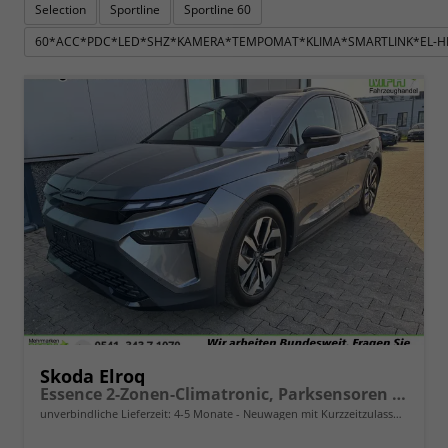
Selection
Sportline
Sportline 60
60*ACC*PDC*LED*SHZ*KAMERA*TEMPOMAT*KLIMA*SMARTLINK*EL-HE
Skoda Elroq
Essence 2-Zonen-Climatronic, Parksensoren hinten, Rückfahrkamera, SunSet, Infotainment 13" + Smartlink, M-Lederlenkrad, Alarm, Dachreling
unverbindliche Lieferzeit: 4-5 Monate
Neuwagen mit Kurzzeitzulassung