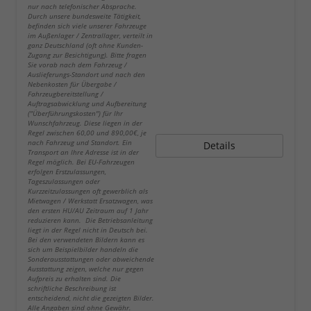
nur nach telefonischer Absprache.
Durch unsere bundesweite Tätigkeit,
befinden sich viele unserer Fahrzeuge
im Außenlager / Zentrallager, verteilt in
ganz Deutschland (oft ohne Kunden-
Zugang zur Besichtigung). Bitte fragen
Sie vorab nach dem Fahrzeug /
Auslieferungs-Standort und nach den
Nebenkosten für Übergabe /
Fahrzeugbereitstellung /
Auftragsabwicklung und Aufbereitung
("Überführungskosten") für Ihr
Wunschfahrzeug. Diese liegen in der
Regel zwischen 60,00 und 890,00€, je
nach Fahrzeug und Standort. Ein
Details
Transport an Ihre Adresse ist in der
Regel möglich. Bei EU-Fahrzeugen
erfolgen Erstzulassungen,
Tageszulassungen oder
Kurzzeitzulassungen oft gewerblich als
Mietwagen / Werkstatt Ersatzwagen, was
den ersten HU/AU Zeitraum auf 1 Jahr
reduzieren kann. Die Betriebsanleitung
liegt in der Regel nicht in Deutsch bei.
Bei den verwendeten Bildern kann es
sich um Beispielbilder handeln die
Sonderausstattungen oder abweichende
Ausstattung zeigen, welche nur gegen
Aufpreis zu erhalten sind. Die
schriftliche Beschreibung ist
entscheidend, nicht die gezeigten Bilder.
Alle Angaben sind ohne Gewähr.