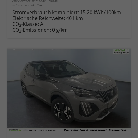
Alle Angaben sind ohne Gewähr.
Irrtümer vorbehalten.
Stromverbrauch kombiniert:
15,20 kWh/100km
Elektrische Reichweite:
401 km
CO
-Klasse:
A
2
CO
-Emissionen:
0 g/km
2