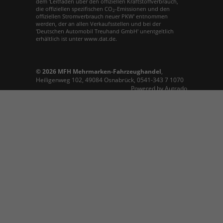
dem 'Leitfaden über den offiziellen Kraftstoffverbrauch,
die offiziellen spezifischen CO
-Emissionen und den
2
offiziellen Stromverbrauch neuer PKW' entnommen
werden, der an allen Verkaufsstellen und bei der
'Deutschen Automobil Treuhand GmbH' unentgeltlich
erhältlich ist unter www.dat.de.
© 2026
MFH Mehrmarken-Fahrzeughandel
,
Heiligenweg 102
,
49084
Osnabrück,
0541-343 7 1070
Powered by Autrado