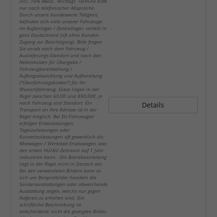
incl. 19% MwSt.. Wichtig!: Termine bitte
nur nach telefonischer Absprache.
Durch unsere bundesweite Tätigkeit,
befinden sich viele unserer Fahrzeuge
im Außenlager / Zentrallager, verteilt in
ganz Deutschland (oft ohne Kunden-
Zugang zur Besichtigung). Bitte fragen
Sie vorab nach dem Fahrzeug /
Auslieferungs-Standort und nach den
Nebenkosten für Übergabe /
Fahrzeugbereitstellung /
Auftragsabwicklung und Aufbereitung
("Überführungskosten") für Ihr
Wunschfahrzeug. Diese liegen in der
Regel zwischen 60,00 und 890,00€, je
nach Fahrzeug und Standort. Ein
Details
Transport an Ihre Adresse ist in der
Regel möglich. Bei EU-Fahrzeugen
erfolgen Erstzulassungen,
Tageszulassungen oder
Kurzzeitzulassungen oft gewerblich als
Mietwagen / Werkstatt Ersatzwagen, was
den ersten HU/AU Zeitraum auf 1 Jahr
reduzieren kann. Die Betriebsanleitung
liegt in der Regel nicht in Deutsch bei.
Bei den verwendeten Bildern kann es
sich um Beispielbilder handeln die
Sonderausstattungen oder abweichende
Ausstattung zeigen, welche nur gegen
Aufpreis zu erhalten sind. Die
schriftliche Beschreibung ist
entscheidend, nicht die gezeigten Bilder.