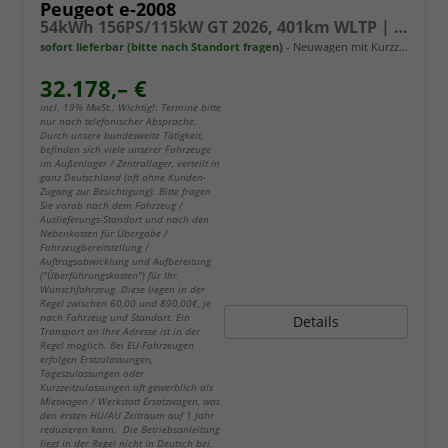
Peugeot e-2008
54kWh 156PS/115kW GT 2026, 401km WLTP | +17" ALU +360-Grad&RFK +Wärmepumpe +Adaptiver Tempomat +Apple CarPlay +SHZ +FULL-LED-Scheinwerfer +Getönte Scheiben
sofort lieferbar (bitte nach Standort fragen)
Neuwagen mit Kurzzeitzulassung
32.178,– €
incl. 19% MwSt.. Wichtig!: Termine bitte
nur nach telefonischer Absprache.
Durch unsere bundesweite Tätigkeit,
befinden sich viele unserer Fahrzeuge
im Außenlager / Zentrallager, verteilt in
ganz Deutschland (oft ohne Kunden-
Zugang zur Besichtigung). Bitte fragen
Sie vorab nach dem Fahrzeug /
Auslieferungs-Standort und nach den
Nebenkosten für Übergabe /
Fahrzeugbereitstellung /
Auftragsabwicklung und Aufbereitung
("Überführungskosten") für Ihr
Wunschfahrzeug. Diese liegen in der
Regel zwischen 60,00 und 890,00€, je
nach Fahrzeug und Standort. Ein
Details
Transport an Ihre Adresse ist in der
Regel möglich. Bei EU-Fahrzeugen
erfolgen Erstzulassungen,
Tageszulassungen oder
Kurzzeitzulassungen oft gewerblich als
Mietwagen / Werkstatt Ersatzwagen, was
den ersten HU/AU Zeitraum auf 1 Jahr
reduzieren kann. Die Betriebsanleitung
liegt in der Regel nicht in Deutsch bei.