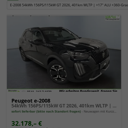
E-2008 54kWh 156PS/115kW GT 2026, 401km WLTP | +17" ALU +360-Gra
Peugeot e-2008
54kWh 156PS/115kW GT 2026, 401km WLTP | +17" ALU +360-Grad&RFK +Wärmepumpe +Adaptiver Tempomat +Apple CarPlay +SHZ +FULL-LED-Scheinwerfer +Getönte Scheiben
sofort lieferbar (bitte nach Standort fragen)
Neuwagen mit Kurzzeitzulassung
32.178,– €