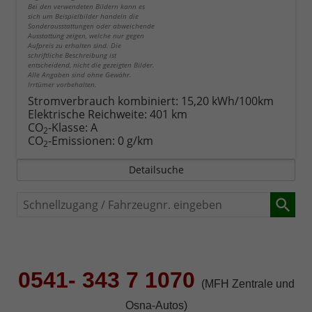
Bei den verwendeten Bildern kann es
sich um Beispielbilder handeln die
Sonderausstattungen oder abweichende
Ausstattung zeigen, welche nur gegen
Aufpreis zu erhalten sind. Die
schriftliche Beschreibung ist
entscheidend, nicht die gezeigten Bilder.
Alle Angaben sind ohne Gewähr.
Irrtümer vorbehalten.
Stromverbrauch kombiniert:
15,20 kWh/100km
Elektrische Reichweite:
401 km
CO
-Klasse:
A
2
CO
-Emissionen:
0 g/km
2
Detailsuche
Schnellzugang
/
Fahrzeugnr.
eingeben
0541- 343 7 1070
(MFH Zentrale und
Osna-Autos)