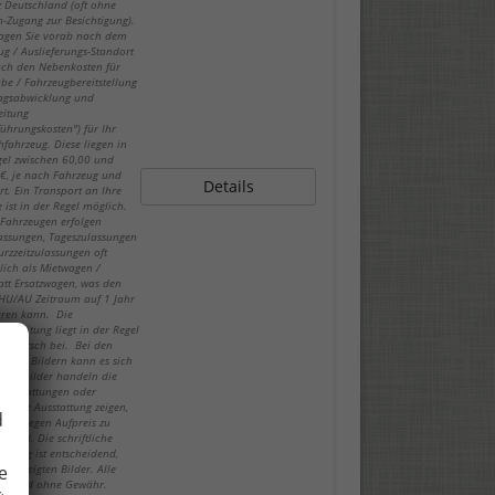
z Deutschland (oft ohne
-Zugang zur Besichtigung).
fragen Sie vorab nach dem
ug / Auslieferungs-Standort
ch den Nebenkosten für
be / Fahrzeugbereitstellung
ragsabwicklung und
eitung
führungskosten") für Ihr
fahrzeug. Diese liegen in
gel zwischen 60,00 und
€, je nach Fahrzeug und
Details
rt. Ein Transport an Ihre
 ist in der Regel möglich.
-Fahrzeugen erfolgen
lassungen, Tageszulassungen
urzzeitzulassungen oft
lich als Mietwagen /
att Ersatzwagen, was den
 HU/AU Zeitraum auf 1 Jahr
eren kann. Die
sanleitung liegt in der Regel
in Deutsch bei. Bei den
deten Bildern kann es sich
spielbilder handeln die
ausstattungen oder
hende Ausstattung zeigen,
d
 nur gegen Aufpreis zu
n sind. Die schriftliche
eibung ist entscheidend,
e
ie gezeigten Bilder. Alle
n sind ohne Gewähr.