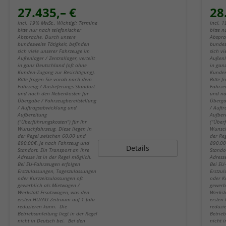
27.435,– €
28
incl. 19% MwSt.. Wichtig!: Termine
incl. 
bitte nur nach telefonischer
bitte n
Absprache. Durch unsere
Abspra
bundesweite Tätigkeit, befinden
bundes
sich viele unserer Fahrzeuge im
sich v
Außenlager / Zentrallager, verteilt
Außenla
in ganz Deutschland (oft ohne
in gan
Kunden-Zugang zur Besichtigung).
Kunden
Bitte fragen Sie vorab nach dem
Bitte 
Fahrzeug / Auslieferungs-Standort
Fahrze
und nach den Nebenkosten für
und na
Übergabe / Fahrzeugbereitstellung
Überga
/ Auftragsabwicklung und
/ Auft
Aufbereitung
Aufber
("Überführungskosten") für Ihr
("Über
Wunschfahrzeug. Diese liegen in
Wunsch
der Regel zwischen 60,00 und
der Re
890,00€, je nach Fahrzeug und
890,00
Details
Standort. Ein Transport an Ihre
Stando
Adresse ist in der Regel möglich.
Adresse
Bei EU-Fahrzeugen erfolgen
Bei EU
Erstzulassungen, Tageszulassungen
Erstzu
oder Kurzzeitzulassungen oft
oder K
gewerblich als Mietwagen /
gewerb
Werkstatt Ersatzwagen, was den
Werkst
ersten HU/AU Zeitraum auf 1 Jahr
ersten
reduzieren kann. Die
reduzi
Betriebsanleitung liegt in der Regel
Betrieb
nicht in Deutsch bei. Bei den
nicht 