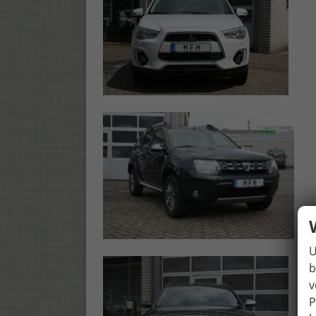
U
b
v
P