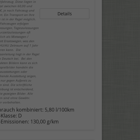
fahrzeug. Diese liegen in
gel zwischen 60,00 und
€, je nach Fahrzeug und
Details
rt. Ein Transport an Ihre
 ist in der Regel möglich.
-Fahrzeugen erfolgen
lassungen, Tageszulassungen
urzzeitzulassungen oft
lich als Mietwagen /
att Ersatzwagen, was den
 HU/AU Zeitraum auf 1 Jahr
eren kann. Die
sanleitung liegt in der Regel
in Deutsch bei. Bei den
deten Bildern kann es sich
spielbilder handeln die
ausstattungen oder
hende Ausstattung zeigen,
 nur gegen Aufpreis zu
n sind. Die schriftliche
eibung ist entscheidend,
ie gezeigten Bilder. Alle
n sind ohne Gewähr.
er vorbehalten.
brauch kombiniert:
5,80 l/100km
-Klasse:
D
-Emissionen:
130,00 g/km