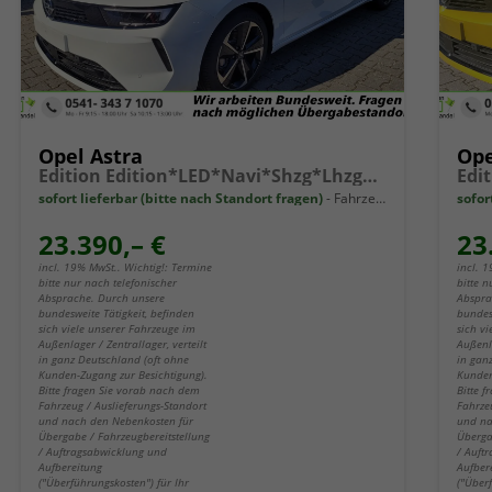
Opel Astra
Ope
Edition Edition*LED*Navi*Shzg*Lhzg*PDC*Cam*17Zoll*
sofort lieferbar (bitte nach Standort fragen)
Fahrzeug mit Tageszulassung
sofor
23.390,– €
23
incl. 19% MwSt.. Wichtig!: Termine
incl. 
bitte nur nach telefonischer
bitte n
Absprache. Durch unsere
Abspra
bundesweite Tätigkeit, befinden
bundes
sich viele unserer Fahrzeuge im
sich v
Außenlager / Zentrallager, verteilt
Außenla
in ganz Deutschland (oft ohne
in gan
Kunden-Zugang zur Besichtigung).
Kunden
Bitte fragen Sie vorab nach dem
Bitte 
Fahrzeug / Auslieferungs-Standort
Fahrze
und nach den Nebenkosten für
und na
Übergabe / Fahrzeugbereitstellung
Überga
/ Auftragsabwicklung und
/ Auft
Aufbereitung
Aufber
("Überführungskosten") für Ihr
("Über