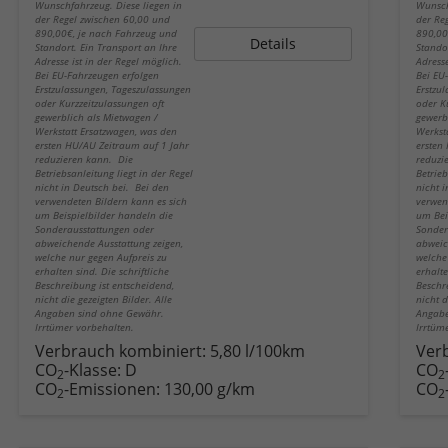
Wunschfahrzeug. Diese liegen in
Wunsch
der Regel zwischen 60,00 und
der Re
890,00€, je nach Fahrzeug und
890,00
Details
Standort. Ein Transport an Ihre
Stando
Adresse ist in der Regel möglich.
Adresse
Bei EU-Fahrzeugen erfolgen
Bei EU
Erstzulassungen, Tageszulassungen
Erstzu
oder Kurzzeitzulassungen oft
oder K
gewerblich als Mietwagen /
gewerb
Werkstatt Ersatzwagen, was den
Werkst
ersten HU/AU Zeitraum auf 1 Jahr
ersten
reduzieren kann. Die
reduzi
Betriebsanleitung liegt in der Regel
Betrieb
nicht in Deutsch bei. Bei den
nicht 
verwendeten Bildern kann es sich
verwen
um Beispielbilder handeln die
um Bei
Sonderausstattungen oder
Sonder
abweichende Ausstattung zeigen,
abweic
welche nur gegen Aufpreis zu
welche
erhalten sind. Die schriftliche
erhalte
Beschreibung ist entscheidend,
Beschr
nicht die gezeigten Bilder. Alle
nicht d
Angaben sind ohne Gewähr.
Angabe
Irrtümer vorbehalten.
Irrtüm
Verbrauch kombiniert:
5,80 l/100km
Ver
CO
-Klasse:
D
CO
2
2
CO
-Emissionen:
130,00 g/km
CO
2
2