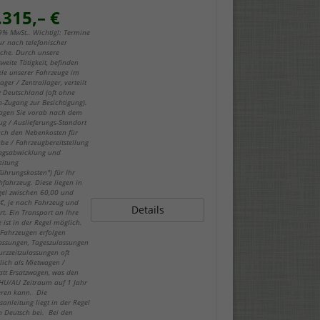
.315,– €
19% MwSt.. Wichtig!: Termine
ur nach telefonischer
che. Durch unsere
weite Tätigkeit, befinden
iele unserer Fahrzeuge im
ger / Zentrallager, verteilt
z Deutschland (oft ohne
-Zugang zur Besichtigung).
fragen Sie vorab nach dem
ug / Auslieferungs-Standort
ch den Nebenkosten für
be / Fahrzeugbereitstellung
ragsabwicklung und
eitung
führungskosten") für Ihr
fahrzeug. Diese liegen in
gel zwischen 60,00 und
€, je nach Fahrzeug und
Details
rt. Ein Transport an Ihre
 ist in der Regel möglich.
-Fahrzeugen erfolgen
lassungen, Tageszulassungen
urzzeitzulassungen oft
lich als Mietwagen /
att Ersatzwagen, was den
 HU/AU Zeitraum auf 1 Jahr
eren kann. Die
sanleitung liegt in der Regel
in Deutsch bei. Bei den