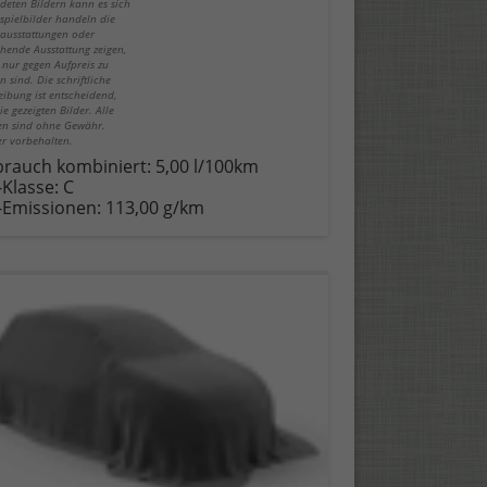
deten Bildern kann es sich
spielbilder handeln die
ausstattungen oder
hende Ausstattung zeigen,
 nur gegen Aufpreis zu
n sind. Die schriftliche
eibung ist entscheidend,
ie gezeigten Bilder. Alle
n sind ohne Gewähr.
er vorbehalten.
brauch kombiniert:
5,00 l/100km
-Klasse:
C
-Emissionen:
113,00 g/km