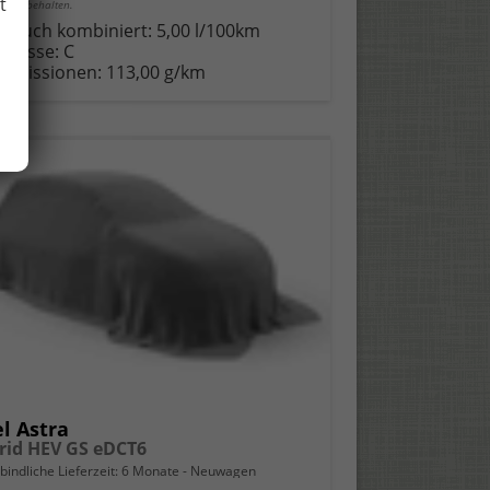
t
er vorbehalten.
brauch kombiniert:
5,00 l/100km
-Klasse:
C
-Emissionen:
113,00 g/km
l Astra
rid HEV GS eDCT6
bindliche Lieferzeit:
6 Monate
Neuwagen