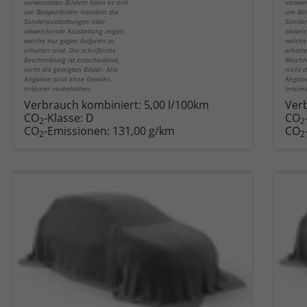
verwendeten Bildern kann es sich
verwen
um Beispielbilder handeln die
um Bei
Sonderausstattungen oder
Sonder
abweichende Ausstattung zeigen,
abweic
welche nur gegen Aufpreis zu
welche
erhalten sind. Die schriftliche
erhalte
Beschreibung ist entscheidend,
Beschr
nicht die gezeigten Bilder. Alle
nicht d
Angaben sind ohne Gewähr.
Angabe
Irrtümer vorbehalten.
Irrtüm
Verbrauch kombiniert:
5,00 l/100km
Ver
CO
-Klasse:
D
CO
2
2
CO
-Emissionen:
131,00 g/km
CO
2
2