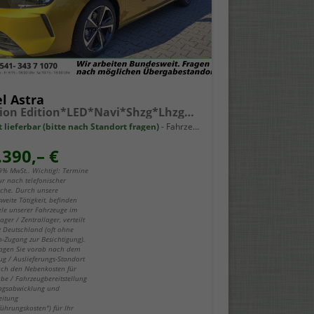
l Astra
Edition Edition*LED*Navi*Shzg*Lhzg*PDC*Cam*17Zoll*
t lieferbar (bitte nach Standort fragen)
Fahrzeug mit Tageszulassung
.390,– €
19% MwSt.. Wichtig!: Termine
ur nach telefonischer
che. Durch unsere
weite Tätigkeit, befinden
iele unserer Fahrzeuge im
ger / Zentrallager, verteilt
z Deutschland (oft ohne
-Zugang zur Besichtigung).
fragen Sie vorab nach dem
ug / Auslieferungs-Standort
ch den Nebenkosten für
be / Fahrzeugbereitstellung
ragsabwicklung und
eitung
führungskosten") für Ihr