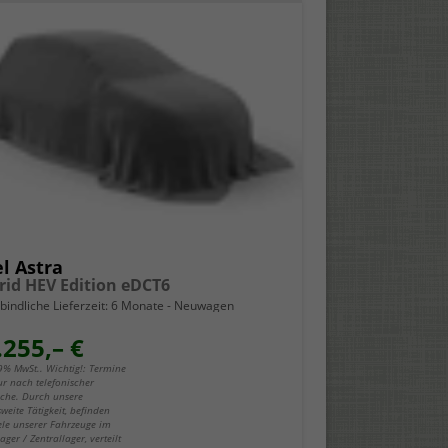
l Astra
rid HEV Edition eDCT6
bindliche Lieferzeit:
6 Monate
Neuwagen
.255,– €
19% MwSt.. Wichtig!: Termine
ur nach telefonischer
che. Durch unsere
weite Tätigkeit, befinden
iele unserer Fahrzeuge im
ger / Zentrallager, verteilt