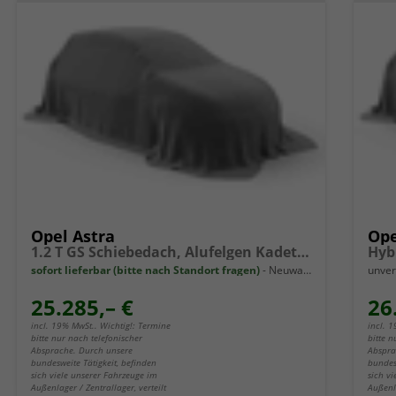
Opel Astra
Ope
1.2 T GS Schiebedach, Alufelgen Kadett AT6
Hyb
sofort lieferbar (bitte nach Standort fragen)
Neuwagen
unver
25.285,– €
26
incl. 19% MwSt.. Wichtig!: Termine
incl. 
bitte nur nach telefonischer
bitte n
Absprache. Durch unsere
Abspra
bundesweite Tätigkeit, befinden
bundes
sich viele unserer Fahrzeuge im
sich v
Außenlager / Zentrallager, verteilt
Außenla