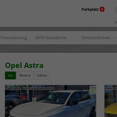
Parkplatz
0
M
Finanzierung
MFH Standorte
Unternehmen
Opel Astra
alle
Weitere
Edition