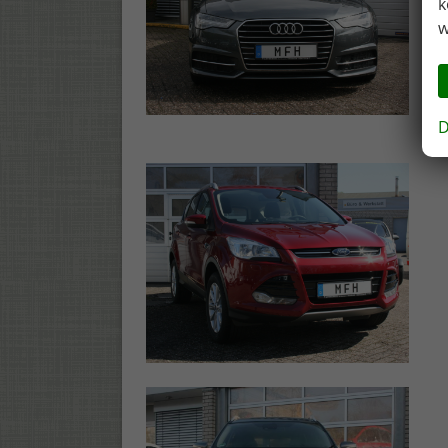
k
w
D