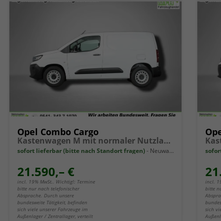
Opel Combo Cargo
Ope
Kastenwagen M mit normaler Nutzlast 1.5 Diesel 6-Gang
sofort lieferbar (bitte nach Standort fragen)
Neuwagen
sofor
21.590,– €
21
incl. 19% MwSt.. Wichtig!: Termine
incl. 
bitte nur nach telefonischer
bitte n
Absprache. Durch unsere
Abspra
bundesweite Tätigkeit, befinden
bundes
sich viele unserer Fahrzeuge im
sich v
Außenlager / Zentrallager, verteilt
Außenla