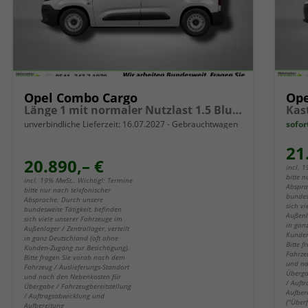
Opel Combo Cargo
Ope
Länge 1 mit normaler Nutzlast 1.5 BlueHDi 6-Gang
unverbindliche Lieferzeit:
16.07.2027
Gebrauchtwagen
sofor
21
20.890,– €
incl. 
bitte n
incl. 19% MwSt.. Wichtig!: Termine
Abspra
bitte nur nach telefonischer
bundes
Absprache. Durch unsere
sich v
bundesweite Tätigkeit, befinden
Außenla
sich viele unserer Fahrzeuge im
in gan
Außenlager / Zentrallager, verteilt
Kunden
in ganz Deutschland (oft ohne
Bitte 
Kunden-Zugang zur Besichtigung).
Fahrze
Bitte fragen Sie vorab nach dem
und na
Fahrzeug / Auslieferungs-Standort
Überga
und nach den Nebenkosten für
/ Auft
Übergabe / Fahrzeugbereitstellung
Aufber
/ Auftragsabwicklung und
("Über
Aufbereitung