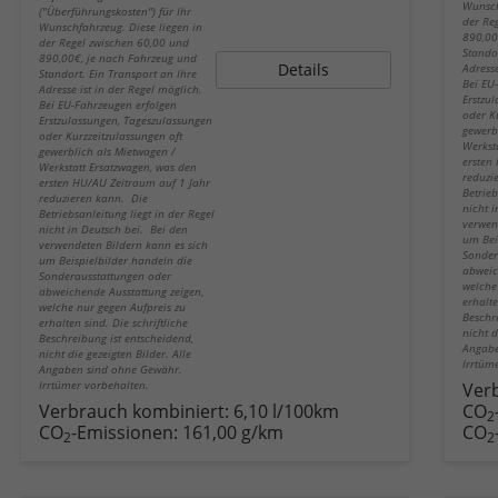
Wunsch
("Überführungskosten") für Ihr
der Re
Wunschfahrzeug. Diese liegen in
890,00
der Regel zwischen 60,00 und
Stando
890,00€, je nach Fahrzeug und
Details
Adresse
Standort. Ein Transport an Ihre
Bei EU
Adresse ist in der Regel möglich.
Erstzu
Bei EU-Fahrzeugen erfolgen
oder K
Erstzulassungen, Tageszulassungen
gewerb
oder Kurzzeitzulassungen oft
Werkst
gewerblich als Mietwagen /
ersten
Werkstatt Ersatzwagen, was den
reduzi
ersten HU/AU Zeitraum auf 1 Jahr
Betrieb
reduzieren kann. Die
nicht 
Betriebsanleitung liegt in der Regel
verwen
nicht in Deutsch bei. Bei den
um Bei
verwendeten Bildern kann es sich
Sonder
um Beispielbilder handeln die
abweic
Sonderausstattungen oder
welche
abweichende Ausstattung zeigen,
erhalte
welche nur gegen Aufpreis zu
Beschr
erhalten sind. Die schriftliche
nicht d
Beschreibung ist entscheidend,
Angabe
nicht die gezeigten Bilder. Alle
Irrtüm
Angaben sind ohne Gewähr.
Irrtümer vorbehalten.
Ver
Verbrauch kombiniert:
6,10 l/100km
CO
2
CO
-Emissionen:
161,00 g/km
CO
2
2