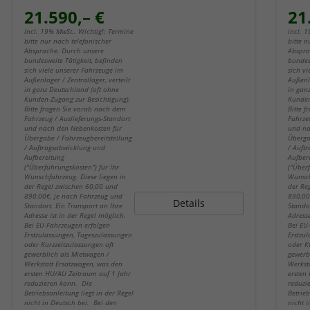
21.590,– €
21
incl. 19% MwSt.. Wichtig!: Termine
incl. 
bitte nur nach telefonischer
bitte n
Absprache. Durch unsere
Abspra
bundesweite Tätigkeit, befinden
bundes
sich viele unserer Fahrzeuge im
sich v
Außenlager / Zentrallager, verteilt
Außenla
in ganz Deutschland (oft ohne
in gan
Kunden-Zugang zur Besichtigung).
Kunden
Bitte fragen Sie vorab nach dem
Bitte 
Fahrzeug / Auslieferungs-Standort
Fahrze
und nach den Nebenkosten für
und na
Übergabe / Fahrzeugbereitstellung
Überga
/ Auftragsabwicklung und
/ Auft
Aufbereitung
Aufber
("Überführungskosten") für Ihr
("Über
Wunschfahrzeug. Diese liegen in
Wunsch
der Regel zwischen 60,00 und
der Re
890,00€, je nach Fahrzeug und
890,00
Details
Standort. Ein Transport an Ihre
Stando
Adresse ist in der Regel möglich.
Adresse
Bei EU-Fahrzeugen erfolgen
Bei EU
Erstzulassungen, Tageszulassungen
Erstzu
oder Kurzzeitzulassungen oft
oder K
gewerblich als Mietwagen /
gewerb
Werkstatt Ersatzwagen, was den
Werkst
ersten HU/AU Zeitraum auf 1 Jahr
ersten
reduzieren kann. Die
reduzi
Betriebsanleitung liegt in der Regel
Betrieb
nicht in Deutsch bei. Bei den
nicht 