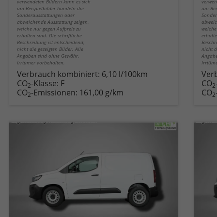
verwendeten Bildern kann es sich
verwen
um Beispielbilder handeln die
um Bei
Sonderausstattungen oder
Sonder
abweichende Ausstattung zeigen,
abweic
welche nur gegen Aufpreis zu
welche
erhalten sind. Die schriftliche
erhalte
Beschreibung ist entscheidend,
Beschr
nicht die gezeigten Bilder. Alle
nicht d
Angaben sind ohne Gewähr.
Angabe
Irrtümer vorbehalten.
Irrtüm
Verbrauch kombiniert:
6,10 l/100km
Ver
CO
-Klasse:
F
CO
2
2
CO
-Emissionen:
161,00 g/km
CO
2
2