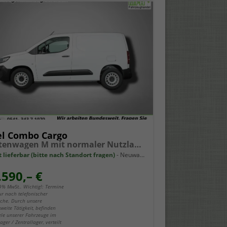
l Combo Cargo
Kastenwagen M mit normaler Nutzlast 1.5 Diesel 6-Gang
t lieferbar (bitte nach Standort fragen)
Neuwagen
.590,– €
19% MwSt.. Wichtig!: Termine
ur nach telefonischer
che. Durch unsere
weite Tätigkeit, befinden
iele unserer Fahrzeuge im
ger / Zentrallager, verteilt