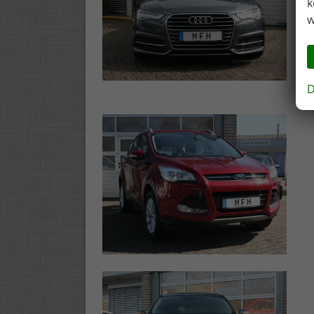
k
w
D