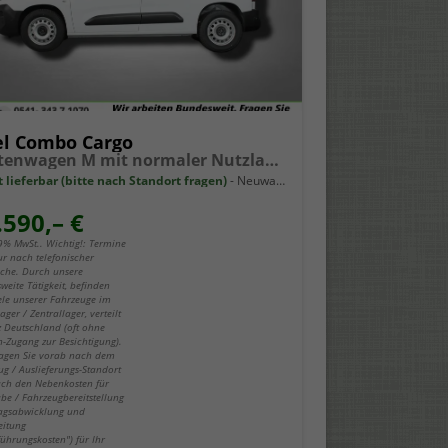
l Combo Cargo
Kastenwagen M mit normaler Nutzlast 1.5 Diesel 6-Gang
t lieferbar (bitte nach Standort fragen)
Neuwagen
.590,– €
19% MwSt.. Wichtig!: Termine
ur nach telefonischer
che. Durch unsere
weite Tätigkeit, befinden
iele unserer Fahrzeuge im
ger / Zentrallager, verteilt
z Deutschland (oft ohne
-Zugang zur Besichtigung).
fragen Sie vorab nach dem
ug / Auslieferungs-Standort
ch den Nebenkosten für
be / Fahrzeugbereitstellung
ragsabwicklung und
eitung
führungskosten") für Ihr