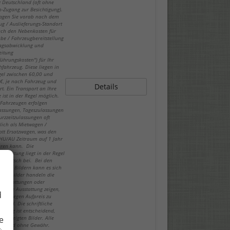
z Deutschland (oft ohne
-Zugang zur Besichtigung).
fragen Sie vorab nach dem
ug / Auslieferungs-Standort
ch den Nebenkosten für
be / Fahrzeugbereitstellung
ragsabwicklung und
eitung
führungskosten") für Ihr
fahrzeug. Diese liegen in
gel zwischen 60,00 und
€, je nach Fahrzeug und
Details
rt. Ein Transport an Ihre
 ist in der Regel möglich.
-Fahrzeugen erfolgen
lassungen, Tageszulassungen
urzzeitzulassungen oft
lich als Mietwagen /
att Ersatzwagen, was den
 HU/AU Zeitraum auf 1 Jahr
eren kann. Die
sanleitung liegt in der Regel
in Deutsch bei. Bei den
deten Bildern kann es sich
spielbilder handeln die
ausstattungen oder
hende Ausstattung zeigen,
d
 nur gegen Aufpreis zu
n sind. Die schriftliche
eibung ist entscheidend,
e
ie gezeigten Bilder. Alle
n sind ohne Gewähr.