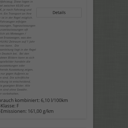
fahrzeug. Diese liegen in
gel zwischen 60,00 und
€, je nach Fahrzeug und
Details
rt. Ein Transport an Ihre
 ist in der Regel möglich.
-Fahrzeugen erfolgen
lassungen, Tageszulassungen
urzzeitzulassungen oft
lich als Mietwagen /
att Ersatzwagen, was den
 HU/AU Zeitraum auf 1 Jahr
eren kann. Die
sanleitung liegt in der Regel
in Deutsch bei. Bei den
deten Bildern kann es sich
spielbilder handeln die
ausstattungen oder
hende Ausstattung zeigen,
 nur gegen Aufpreis zu
n sind. Die schriftliche
eibung ist entscheidend,
ie gezeigten Bilder. Alle
n sind ohne Gewähr.
er vorbehalten.
brauch kombiniert:
6,10 l/100km
-Klasse:
F
-Emissionen:
161,00 g/km