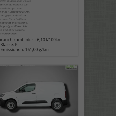
deten Bildern kann es sich
spielbilder handeln die
ausstattungen oder
hende Ausstattung zeigen,
 nur gegen Aufpreis zu
n sind. Die schriftliche
eibung ist entscheidend,
ie gezeigten Bilder. Alle
n sind ohne Gewähr.
er vorbehalten.
brauch kombiniert:
6,10 l/100km
-Klasse:
F
-Emissionen:
161,00 g/km