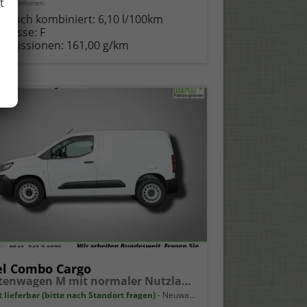
t
er vorbehalten.
brauch kombiniert:
6,10 l/100km
-Klasse:
F
-Emissionen:
161,00 g/km
l Combo Cargo
Kastenwagen M mit normaler Nutzlast 1.5 Diesel 6-Gang
t lieferbar (bitte nach Standort fragen)
Neuwagen