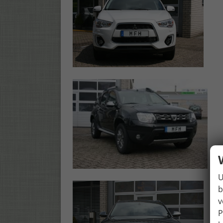
U
b
v
P