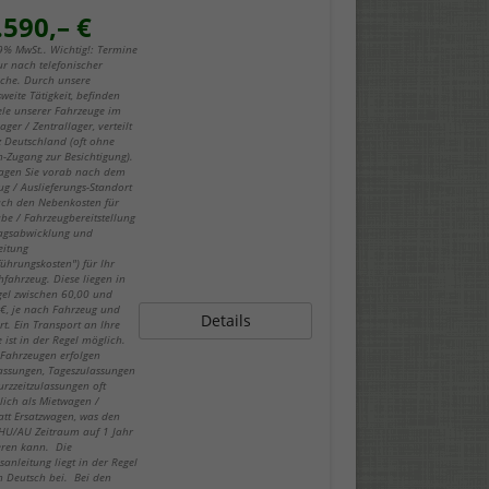
.590,– €
19% MwSt.. Wichtig!: Termine
ur nach telefonischer
che. Durch unsere
weite Tätigkeit, befinden
iele unserer Fahrzeuge im
ger / Zentrallager, verteilt
z Deutschland (oft ohne
-Zugang zur Besichtigung).
fragen Sie vorab nach dem
ug / Auslieferungs-Standort
ch den Nebenkosten für
be / Fahrzeugbereitstellung
ragsabwicklung und
eitung
führungskosten") für Ihr
fahrzeug. Diese liegen in
gel zwischen 60,00 und
€, je nach Fahrzeug und
Details
rt. Ein Transport an Ihre
 ist in der Regel möglich.
-Fahrzeugen erfolgen
lassungen, Tageszulassungen
urzzeitzulassungen oft
lich als Mietwagen /
att Ersatzwagen, was den
 HU/AU Zeitraum auf 1 Jahr
eren kann. Die
sanleitung liegt in der Regel
in Deutsch bei. Bei den