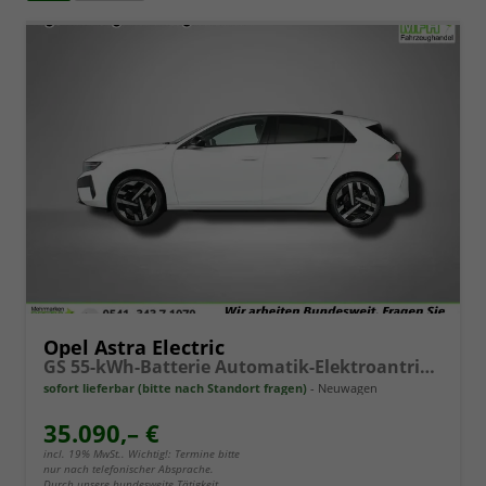
Opel Astra Electric
GS 55-kWh-Batterie Automatik-Elektroantrieb mit fester Getriebeü
sofort lieferbar (bitte nach Standort fragen)
Neuwagen
35.090,– €
incl. 19% MwSt.. Wichtig!: Termine bitte
nur nach telefonischer Absprache.
Durch unsere bundesweite Tätigkeit,