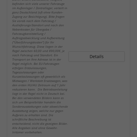
befinden sich viele unserer Fahrzeuge
im Außenlager / Zentrallager, verteilt in
ganz Deutschland (oft ohne Kunden-
Zugang zur Besichtigung). Bitte fragen
Sie vorab nach dem Fahrzeug /
Auslieferungs-Standort und nach den
Nebenkosten für Übergabe /
Fahrzeugbereitstellung /
Auftragsabwicklung und Aufbereitung
("Überführungskosten") für Ihr
Wunschfahrzeug. Diese liegen in der
Regel zwischen 60,00 und 890,00€, je
nach Fahrzeug und Standort. Ein
Details
Transport an Ihre Adresse ist in der
Regel möglich. Bei EU-Fahrzeugen
erfolgen Erstzulassungen,
Tageszulassungen oder
Kurzzeitzulassungen oft gewerblich als
Mietwagen / Werkstatt Ersatzwagen, was
den ersten HU/AU Zeitraum auf 1 Jahr
reduzieren kann. Die Betriebsanleitung
liegt in der Regel nicht in Deutsch bei.
Bei den verwendeten Bildern kann es
sich um Beispielbilder handeln die
Sonderausstattungen oder abweichende
Ausstattung zeigen, welche nur gegen
Aufpreis zu erhalten sind. Die
schriftliche Beschreibung ist
entscheidend, nicht die gezeigten Bilder.
Alle Angaben sind ohne Gewähr.
Irrtümer vorbehalten.