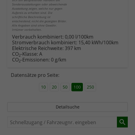
sich um Beispielbilder handeln die
Sonderausstattungen oder abweichende
Ausstattung zeigen, welche nur gegen
Aufpreis zu erhalten sind. Die
schriftliche Beschreibung ist
entscheidend, nicht die gezeigten Bilder.
Alle Angaben sind ohne Gewähr.
Irrtümer vorbehalten.
Verbrauch kombiniert:
0,00 l/100km
Stromverbrauch kombiniert:
15,40 kWh/100km
Elektrische Reichweite:
397 km
CO
-Klasse:
A
2
CO
-Emissionen:
0 g/km
2
Datensätze pro Seite:
10
20
50
100
250
Detailsuche
Schnellzugang
/