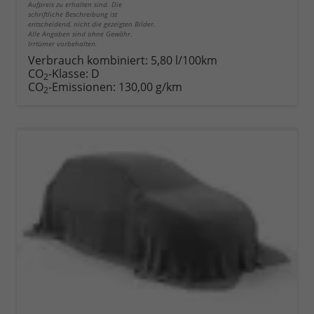
Aufpreis zu erhalten sind. Die
schriftliche Beschreibung ist
entscheidend, nicht die gezeigten Bilder.
Alle Angaben sind ohne Gewähr.
Irrtümer vorbehalten.
Verbrauch kombiniert:
5,80 l/100km
CO
-Klasse:
D
2
CO
-Emissionen:
130,00 g/km
2