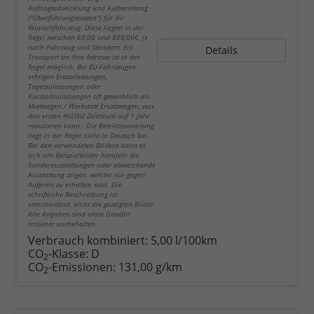
Auftragsabwicklung und Aufbereitung
("Überführungskosten") für Ihr
Wunschfahrzeug. Diese liegen in der
Regel zwischen 60,00 und 890,00€, je
nach Fahrzeug und Standort. Ein
Details
Transport an Ihre Adresse ist in der
Regel möglich. Bei EU-Fahrzeugen
erfolgen Erstzulassungen,
Tageszulassungen oder
Kurzzeitzulassungen oft gewerblich als
Mietwagen / Werkstatt Ersatzwagen, was
den ersten HU/AU Zeitraum auf 1 Jahr
reduzieren kann. Die Betriebsanleitung
liegt in der Regel nicht in Deutsch bei.
Bei den verwendeten Bildern kann es
sich um Beispielbilder handeln die
Sonderausstattungen oder abweichende
Ausstattung zeigen, welche nur gegen
Aufpreis zu erhalten sind. Die
schriftliche Beschreibung ist
entscheidend, nicht die gezeigten Bilder.
Alle Angaben sind ohne Gewähr.
Irrtümer vorbehalten.
Verbrauch kombiniert:
5,00 l/100km
CO
-Klasse:
D
2
CO
-Emissionen:
131,00 g/km
2