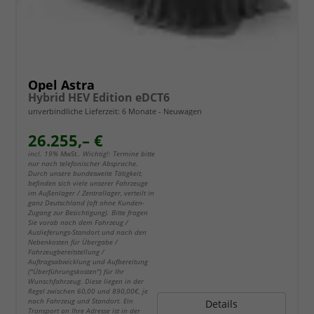
Opel Astra
Hybrid HEV Edition eDCT6
unverbindliche Lieferzeit:
6 Monate
Neuwagen
26.255,– €
incl. 19% MwSt.. Wichtig!: Termine bitte
nur nach telefonischer Absprache.
Durch unsere bundesweite Tätigkeit,
befinden sich viele unserer Fahrzeuge
im Außenlager / Zentrallager, verteilt in
ganz Deutschland (oft ohne Kunden-
Zugang zur Besichtigung). Bitte fragen
Sie vorab nach dem Fahrzeug /
Auslieferungs-Standort und nach den
Nebenkosten für Übergabe /
Fahrzeugbereitstellung /
Auftragsabwicklung und Aufbereitung
("Überführungskosten") für Ihr
Wunschfahrzeug. Diese liegen in der
Regel zwischen 60,00 und 890,00€, je
nach Fahrzeug und Standort. Ein
Details
Transport an Ihre Adresse ist in der