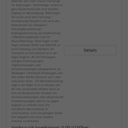
befinden sich viele unserer Fahrzeuge
im Außenlager / Zentrallager, verteilt in
ganz Deutschland (oft ohne Kunden-
Zugang zur Besichtigung). Bitte fragen
Sie vorab nach dem Fahrzeug /
Auslieferungs-Standort und nach den
Nebenkosten für Übergabe /
Fahrzeugbereitstellung /
Auftragsabwicklung und Aufbereitung
("Überführungskosten") für Ihr
Wunschfahrzeug. Diese liegen in der
Regel zwischen 60,00 und 890,00€, je
nach Fahrzeug und Standort. Ein
Details
Transport an Ihre Adresse ist in der
Regel möglich. Bei EU-Fahrzeugen
erfolgen Erstzulassungen,
Tageszulassungen oder
Kurzzeitzulassungen oft gewerblich als
Mietwagen / Werkstatt Ersatzwagen, was
den ersten HU/AU Zeitraum auf 1 Jahr
reduzieren kann. Die Betriebsanleitung
liegt in der Regel nicht in Deutsch bei.
Bei den verwendeten Bildern kann es
sich um Beispielbilder handeln die
Sonderausstattungen oder abweichende
Ausstattung zeigen, welche nur gegen
Aufpreis zu erhalten sind. Die
schriftliche Beschreibung ist
entscheidend, nicht die gezeigten Bilder.
Alle Angaben sind ohne Gewähr.
Irrtümer vorbehalten.
Verbrauch kombiniert:
0,00 l/100km