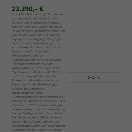
23.390,– €
incl. 19% MwSt.. Wichtig!: Termine bitte
nur nach telefonischer Absprache.
Durch unsere bundesweite Tätigkeit,
befinden sich viele unserer Fahrzeuge
im Außenlager / Zentrallager, verteilt in
ganz Deutschland (oft ohne Kunden-
Zugang zur Besichtigung). Bitte fragen
Sie vorab nach dem Fahrzeug /
Auslieferungs-Standort und nach den
Nebenkosten für Übergabe /
Fahrzeugbereitstellung /
Auftragsabwicklung und Aufbereitung
("Überführungskosten") für Ihr
Wunschfahrzeug. Diese liegen in der
Regel zwischen 60,00 und 890,00€, je
nach Fahrzeug und Standort. Ein
Details
Transport an Ihre Adresse ist in der
Regel möglich. Bei EU-Fahrzeugen
erfolgen Erstzulassungen,
Tageszulassungen oder
Kurzzeitzulassungen oft gewerblich als
Mietwagen / Werkstatt Ersatzwagen, was
den ersten HU/AU Zeitraum auf 1 Jahr
reduzieren kann. Die Betriebsanleitung
liegt in der Regel nicht in Deutsch bei.
Bei den verwendeten Bildern kann es
sich um Beispielbilder handeln die
Sonderausstattungen oder abweichende
Ausstattung zeigen, welche nur gegen