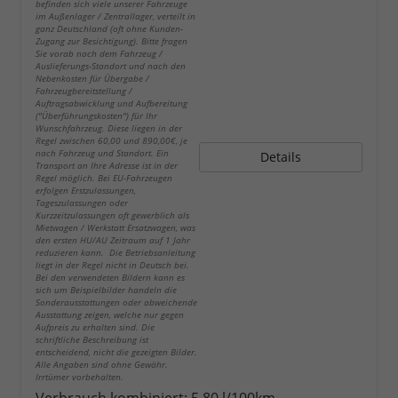
befinden sich viele unserer Fahrzeuge
im Außenlager / Zentrallager, verteilt in
ganz Deutschland (oft ohne Kunden-
Zugang zur Besichtigung). Bitte fragen
Sie vorab nach dem Fahrzeug /
Auslieferungs-Standort und nach den
Nebenkosten für Übergabe /
Fahrzeugbereitstellung /
Auftragsabwicklung und Aufbereitung
("Überführungskosten") für Ihr
Wunschfahrzeug. Diese liegen in der
Regel zwischen 60,00 und 890,00€, je
nach Fahrzeug und Standort. Ein
Details
Transport an Ihre Adresse ist in der
Regel möglich. Bei EU-Fahrzeugen
erfolgen Erstzulassungen,
Tageszulassungen oder
Kurzzeitzulassungen oft gewerblich als
Mietwagen / Werkstatt Ersatzwagen, was
den ersten HU/AU Zeitraum auf 1 Jahr
reduzieren kann. Die Betriebsanleitung
liegt in der Regel nicht in Deutsch bei.
Bei den verwendeten Bildern kann es
sich um Beispielbilder handeln die
Sonderausstattungen oder abweichende
Ausstattung zeigen, welche nur gegen
Aufpreis zu erhalten sind. Die
schriftliche Beschreibung ist
entscheidend, nicht die gezeigten Bilder.
Alle Angaben sind ohne Gewähr.
Irrtümer vorbehalten.