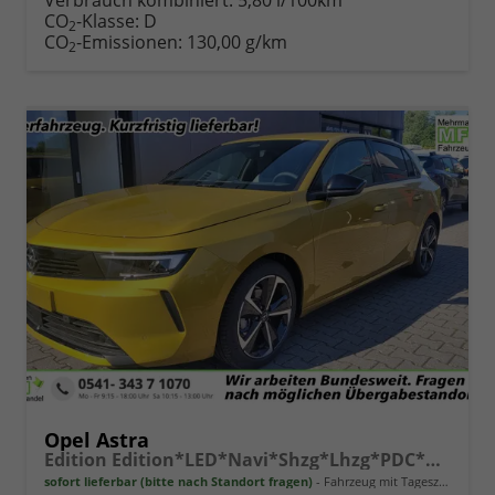
Verbrauch kombiniert:
5,80 l/100km
CO
-Klasse:
D
2
CO
-Emissionen:
130,00 g/km
2
Opel Astra
Edition Edition*LED*Navi*Shzg*Lhzg*PDC*Cam*17Zoll*
sofort lieferbar (bitte nach Standort fragen)
Fahrzeug mit Tageszulassung