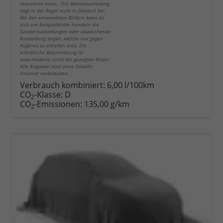
reduzieren kann. Die Betriebsanleitung
liegt in der Regel nicht in Deutsch bei.
Bei den verwendeten Bildern kann es
sich um Beispielbilder handeln die
Sonderausstattungen oder abweichende
Ausstattung zeigen, welche nur gegen
Aufpreis zu erhalten sind. Die
schriftliche Beschreibung ist
entscheidend, nicht die gezeigten Bilder.
Alle Angaben sind ohne Gewähr.
Irrtümer vorbehalten.
Verbrauch kombiniert:
6,00 l/100km
CO
-Klasse:
D
2
CO
-Emissionen:
135,00 g/km
2