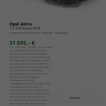
Opel Astra
1.5 Ultimate AT8
unverbindliche Lieferzeit:
6 Monate
Neuwagen
31.595,– €
incl. 19% MwSt.. Wichtig!: Termine bitte
nur nach telefonischer Absprache.
Durch unsere bundesweite Tätigkeit,
befinden sich viele unserer Fahrzeuge
im Außenlager / Zentrallager, verteilt in
ganz Deutschland (oft ohne Kunden-
Zugang zur Besichtigung). Bitte fragen
Sie vorab nach dem Fahrzeug /
Auslieferungs-Standort und nach den
Nebenkosten für Übergabe /
Fahrzeugbereitstellung /
Auftragsabwicklung und Aufbereitung
("Überführungskosten") für Ihr
Wunschfahrzeug. Diese liegen in der
Regel zwischen 60,00 und 890,00€, je
nach Fahrzeug und Standort. Ein
Details
Transport an Ihre Adresse ist in der
Regel möglich. Bei EU-Fahrzeugen