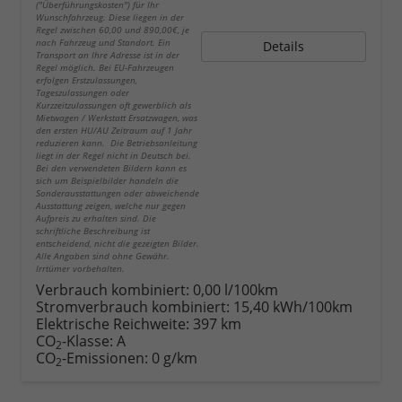
("Überführungskosten") für Ihr
Wunschfahrzeug. Diese liegen in der
Regel zwischen 60,00 und 890,00€, je
nach Fahrzeug und Standort. Ein
Details
Transport an Ihre Adresse ist in der
Regel möglich. Bei EU-Fahrzeugen
erfolgen Erstzulassungen,
Tageszulassungen oder
Kurzzeitzulassungen oft gewerblich als
Mietwagen / Werkstatt Ersatzwagen, was
den ersten HU/AU Zeitraum auf 1 Jahr
reduzieren kann. Die Betriebsanleitung
liegt in der Regel nicht in Deutsch bei.
Bei den verwendeten Bildern kann es
sich um Beispielbilder handeln die
Sonderausstattungen oder abweichende
Ausstattung zeigen, welche nur gegen
Aufpreis zu erhalten sind. Die
schriftliche Beschreibung ist
entscheidend, nicht die gezeigten Bilder.
Alle Angaben sind ohne Gewähr.
Irrtümer vorbehalten.
Verbrauch kombiniert:
0,00 l/100km
Stromverbrauch kombiniert:
15,40 kWh/100km
Elektrische Reichweite:
397 km
CO
-Klasse:
A
2
CO
-Emissionen:
0 g/km
2