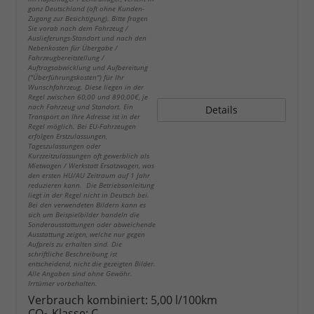
ganz Deutschland (oft ohne Kunden-
Zugang zur Besichtigung). Bitte fragen
Sie vorab nach dem Fahrzeug /
Auslieferungs-Standort und nach den
Nebenkosten für Übergabe /
Fahrzeugbereitstellung /
Auftragsabwicklung und Aufbereitung
("Überführungskosten") für Ihr
Wunschfahrzeug. Diese liegen in der
Regel zwischen 60,00 und 890,00€, je
nach Fahrzeug und Standort. Ein
Details
Transport an Ihre Adresse ist in der
Regel möglich. Bei EU-Fahrzeugen
erfolgen Erstzulassungen,
Tageszulassungen oder
Kurzzeitzulassungen oft gewerblich als
Mietwagen / Werkstatt Ersatzwagen, was
den ersten HU/AU Zeitraum auf 1 Jahr
reduzieren kann. Die Betriebsanleitung
liegt in der Regel nicht in Deutsch bei.
Bei den verwendeten Bildern kann es
sich um Beispielbilder handeln die
Sonderausstattungen oder abweichende
Ausstattung zeigen, welche nur gegen
Aufpreis zu erhalten sind. Die
schriftliche Beschreibung ist
entscheidend, nicht die gezeigten Bilder.
Alle Angaben sind ohne Gewähr.
Irrtümer vorbehalten.
Verbrauch kombiniert:
5,00 l/100km
CO
-Klasse:
C