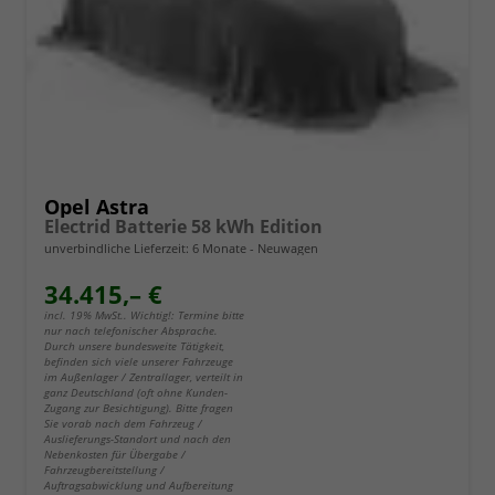
Opel Astra
Electrid Batterie 58 kWh Edition
unverbindliche Lieferzeit:
6 Monate
Neuwagen
34.415,– €
incl. 19% MwSt.. Wichtig!: Termine bitte
nur nach telefonischer Absprache.
Durch unsere bundesweite Tätigkeit,
befinden sich viele unserer Fahrzeuge
im Außenlager / Zentrallager, verteilt in
ganz Deutschland (oft ohne Kunden-
Zugang zur Besichtigung). Bitte fragen
Sie vorab nach dem Fahrzeug /
Auslieferungs-Standort und nach den
Nebenkosten für Übergabe /
Fahrzeugbereitstellung /
Auftragsabwicklung und Aufbereitung