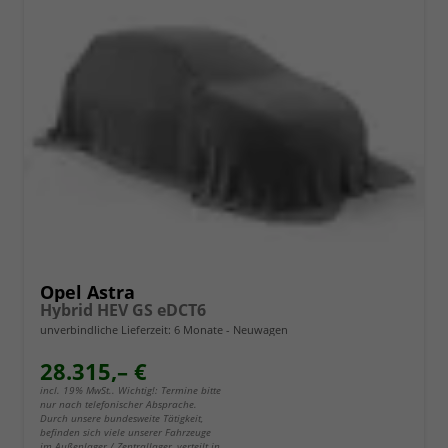
Opel Astra
Hybrid HEV GS eDCT6
unverbindliche Lieferzeit:
6 Monate
Neuwagen
28.315,– €
incl. 19% MwSt.. Wichtig!: Termine bitte
nur nach telefonischer Absprache.
Durch unsere bundesweite Tätigkeit,
befinden sich viele unserer Fahrzeuge
im Außenlager / Zentrallager, verteilt in