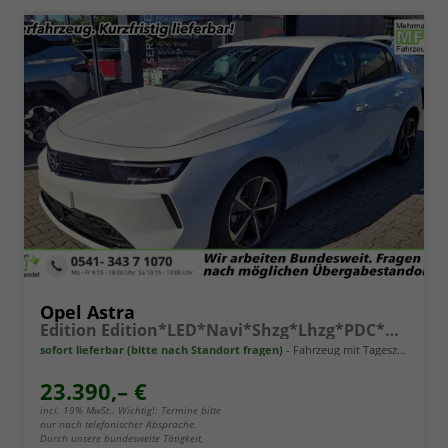
Opel Astra
Edition Edition*LED*Navi*Shzg*Lhzg*PDC*Cam*17Zoll*
sofort lieferbar (bitte nach Standort fragen)
Fahrzeug mit Tageszulassung
23.390,– €
incl. 19% MwSt.. Wichtig!: Termine bitte
nur nach telefonischer Absprache.
Durch unsere bundesweite Tätigkeit,