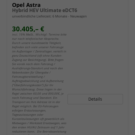
Opel Astra
Hybrid HEV Ultimate eDCT6
unverbindliche Lieferzeit:
6 Monate
Neuwagen
30.405,– €
incl. 19% MwSt.. Wichtig!: Termine bitte
nur nach telefonischer Absprache.
Durch unsere bundesweite Tätigkeit,
befinden sich viele unserer Fahrzeuge
im Außenlager / Zentrallager, verteilt in
ganz Deutschland (oft ohne Kunden-
Zugang zur Besichtigung). Bitte fragen
Sie vorab nach dem Fahrzeug /
Auslieferungs-Standort und nach den
Nebenkosten für Übergabe /
Fahrzeugbereitstellung /
Auftragsabwicklung und Aufbereitung
("Überführungskosten") für Ihr
Wunschfahrzeug. Diese liegen in der
Regel zwischen 60,00 und 890,00€, je
nach Fahrzeug und Standort. Ein
Details
Transport an Ihre Adresse ist in der
Regel möglich. Bei EU-Fahrzeugen
erfolgen Erstzulassungen,
Tageszulassungen oder
Kurzzeitzulassungen oft gewerblich als
Mietwagen / Werkstatt Ersatzwagen, was
den ersten HU/AU Zeitraum auf 1 Jahr
reduzieren kann. Die Betriebsanleitung