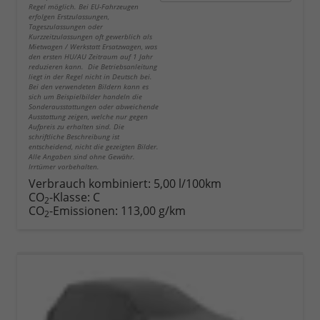
Regel möglich. Bei EU-Fahrzeugen
erfolgen Erstzulassungen,
Tageszulassungen oder
Kurzzeitzulassungen oft gewerblich als
Mietwagen / Werkstatt Ersatzwagen, was
den ersten HU/AU Zeitraum auf 1 Jahr
reduzieren kann. Die Betriebsanleitung
liegt in der Regel nicht in Deutsch bei.
Bei den verwendeten Bildern kann es
sich um Beispielbilder handeln die
Sonderausstattungen oder abweichende
Ausstattung zeigen, welche nur gegen
Aufpreis zu erhalten sind. Die
schriftliche Beschreibung ist
entscheidend, nicht die gezeigten Bilder.
Alle Angaben sind ohne Gewähr.
Irrtümer vorbehalten.
Verbrauch kombiniert:
5,00 l/100km
CO
-Klasse:
C
2
CO
-Emissionen:
113,00 g/km
2