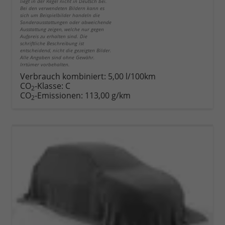
liegt in der Regel nicht in Deutsch bei.
Bei den verwendeten Bildern kann es
sich um Beispielbilder handeln die
Sonderausstattungen oder abweichende
Ausstattung zeigen, welche nur gegen
Aufpreis zu erhalten sind. Die
schriftliche Beschreibung ist
entscheidend, nicht die gezeigten Bilder.
Alle Angaben sind ohne Gewähr.
Irrtümer vorbehalten.
Verbrauch kombiniert:
5,00 l/100km
CO
-Klasse:
C
2
CO
-Emissionen:
113,00 g/km
2