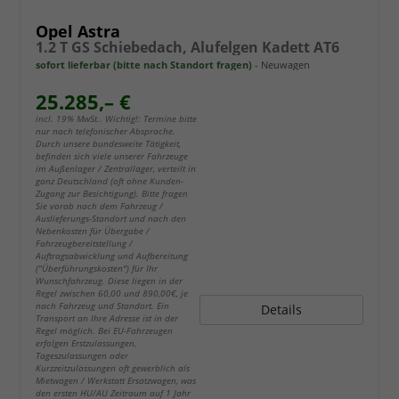
Opel Astra
1.2 T GS Schiebedach, Alufelgen Kadett AT6
sofort lieferbar (bitte nach Standort fragen)
Neuwagen
25.285,– €
incl. 19% MwSt.. Wichtig!: Termine bitte
nur nach telefonischer Absprache.
Durch unsere bundesweite Tätigkeit,
befinden sich viele unserer Fahrzeuge
im Außenlager / Zentrallager, verteilt in
ganz Deutschland (oft ohne Kunden-
Zugang zur Besichtigung). Bitte fragen
Sie vorab nach dem Fahrzeug /
Auslieferungs-Standort und nach den
Nebenkosten für Übergabe /
Fahrzeugbereitstellung /
Auftragsabwicklung und Aufbereitung
("Überführungskosten") für Ihr
Wunschfahrzeug. Diese liegen in der
Regel zwischen 60,00 und 890,00€, je
nach Fahrzeug und Standort. Ein
Details
Transport an Ihre Adresse ist in der
Regel möglich. Bei EU-Fahrzeugen
erfolgen Erstzulassungen,
Tageszulassungen oder
Kurzzeitzulassungen oft gewerblich als
Mietwagen / Werkstatt Ersatzwagen, was
den ersten HU/AU Zeitraum auf 1 Jahr