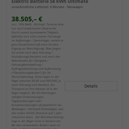
Elektric Batterie 58 kWh Ultimate
unverbindliche Lieferzeit:
6 Monate
Neuwagen
38.505,– €
incl. 19% MwSt.. Wichtig!: Termine bitte
nur nach telefonischer Absprache.
Durch unsere bundesweite Tätigkeit,
befinden sich viele unserer Fahrzeuge
im Außenlager / Zentrallager, verteilt in
ganz Deutschland (oft ohne Kunden-
Zugang zur Besichtigung). Bitte fragen
Sie vorab nach dem Fahrzeug /
Auslieferungs-Standort und nach den
Nebenkosten für Übergabe /
Fahrzeugbereitstellung /
Auftragsabwicklung und Aufbereitung
("Überführungskosten") für Ihr
Wunschfahrzeug. Diese liegen in der
Regel zwischen 60,00 und 890,00€, je
nach Fahrzeug und Standort. Ein
Details
Transport an Ihre Adresse ist in der
Regel möglich. Bei EU-Fahrzeugen
erfolgen Erstzulassungen,
Tageszulassungen oder
Kurzzeitzulassungen oft gewerblich als
Mietwagen / Werkstatt Ersatzwagen, was
den ersten HU/AU Zeitraum auf 1 Jahr
reduzieren kann. Die Betriebsanleitung
liegt in der Regel nicht in Deutsch bei.
Bei den verwendeten Bildern kann es