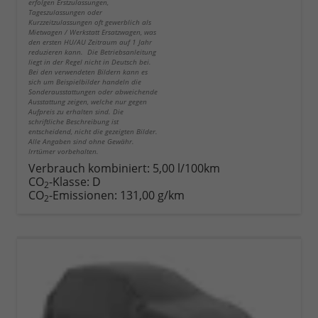
erfolgen Erstzulassungen,
Tageszulassungen oder
Kurzzeitzulassungen oft gewerblich als
Mietwagen / Werkstatt Ersatzwagen, was
den ersten HU/AU Zeitraum auf 1 Jahr
reduzieren kann. Die Betriebsanleitung
liegt in der Regel nicht in Deutsch bei.
Bei den verwendeten Bildern kann es
sich um Beispielbilder handeln die
Sonderausstattungen oder abweichende
Ausstattung zeigen, welche nur gegen
Aufpreis zu erhalten sind. Die
schriftliche Beschreibung ist
entscheidend, nicht die gezeigten Bilder.
Alle Angaben sind ohne Gewähr.
Irrtümer vorbehalten.
Verbrauch kombiniert:
5,00 l/100km
CO
-Klasse:
D
2
CO
-Emissionen:
131,00 g/km
2