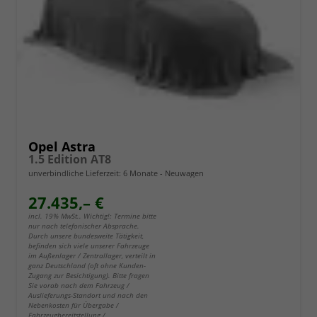
Opel Astra
1.5 Edition AT8
unverbindliche Lieferzeit:
6 Monate
Neuwagen
27.435,– €
incl. 19% MwSt.. Wichtig!: Termine bitte
nur nach telefonischer Absprache.
Durch unsere bundesweite Tätigkeit,
befinden sich viele unserer Fahrzeuge
im Außenlager / Zentrallager, verteilt in
ganz Deutschland (oft ohne Kunden-
Zugang zur Besichtigung). Bitte fragen
Sie vorab nach dem Fahrzeug /
Auslieferungs-Standort und nach den
Nebenkosten für Übergabe /
Fahrzeugbereitstellung /