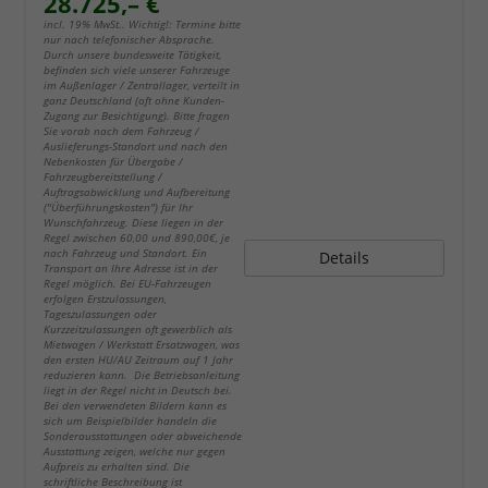
28.725,– €
incl. 19% MwSt.. Wichtig!: Termine bitte
nur nach telefonischer Absprache.
Durch unsere bundesweite Tätigkeit,
befinden sich viele unserer Fahrzeuge
im Außenlager / Zentrallager, verteilt in
ganz Deutschland (oft ohne Kunden-
Zugang zur Besichtigung). Bitte fragen
Sie vorab nach dem Fahrzeug /
Auslieferungs-Standort und nach den
Nebenkosten für Übergabe /
Fahrzeugbereitstellung /
Auftragsabwicklung und Aufbereitung
("Überführungskosten") für Ihr
Wunschfahrzeug. Diese liegen in der
Regel zwischen 60,00 und 890,00€, je
nach Fahrzeug und Standort. Ein
Details
Transport an Ihre Adresse ist in der
Regel möglich. Bei EU-Fahrzeugen
erfolgen Erstzulassungen,
Tageszulassungen oder
Kurzzeitzulassungen oft gewerblich als
Mietwagen / Werkstatt Ersatzwagen, was
den ersten HU/AU Zeitraum auf 1 Jahr
reduzieren kann. Die Betriebsanleitung
liegt in der Regel nicht in Deutsch bei.
Bei den verwendeten Bildern kann es
sich um Beispielbilder handeln die
Sonderausstattungen oder abweichende
Ausstattung zeigen, welche nur gegen
Aufpreis zu erhalten sind. Die
schriftliche Beschreibung ist