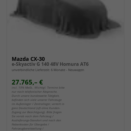
Mazda CX-30
e-Skyactiv G 140 48V Homura AT6
unverbindliche Lieferzeit:
6 Monate
Neuwagen
27.765,– €
incl. 19% MwSt.. Wichtig!: Termine bitte
nur nach telefonischer Absprache.
Durch unsere bundesweite Tätigkeit,
befinden sich viele unserer Fahrzeuge
im Außenlager / Zentrallager, verteilt in
ganz Deutschland (oft ohne Kunden-
Zugang zur Besichtigung). Bitte fragen
Sie vorab nach dem Fahrzeug /
Auslieferungs-Standort und nach den
Nebenkosten für Übergabe /
Fahrzeugbereitstellung /