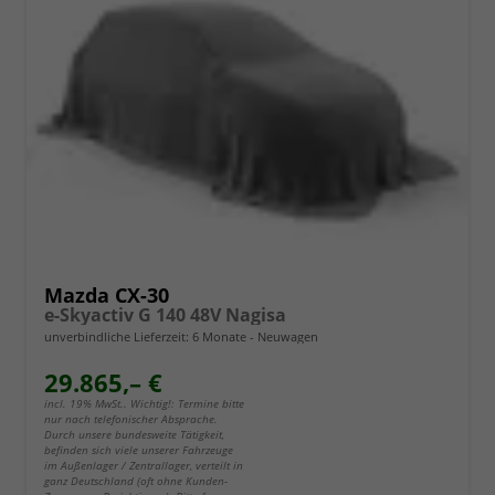
Mazda CX-30
e-Skyactiv G 140 48V Nagisa
unverbindliche Lieferzeit:
6 Monate
Neuwagen
29.865,– €
incl. 19% MwSt.. Wichtig!: Termine bitte
nur nach telefonischer Absprache.
Durch unsere bundesweite Tätigkeit,
befinden sich viele unserer Fahrzeuge
im Außenlager / Zentrallager, verteilt in
ganz Deutschland (oft ohne Kunden-