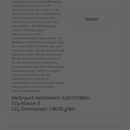
Auftragsabwicklung und Aufbereitung
("Überführungskosten") für Ihr
Wunschfahrzeug. Diese liegen in der
Regel zwischen 60,00 und 890,00€, je
nach Fahrzeug und Standort. Ein
Details
Transport an Ihre Adresse ist in der
Regel möglich. Bei EU-Fahrzeugen
erfolgen Erstzulassungen,
Tageszulassungen oder
Kurzzeitzulassungen oft gewerblich als
Mietwagen / Werkstatt Ersatzwagen, was
den ersten HU/AU Zeitraum auf 1 Jahr
reduzieren kann. Die Betriebsanleitung
liegt in der Regel nicht in Deutsch bei.
Bei den verwendeten Bildern kann es
sich um Beispielbilder handeln die
Sonderausstattungen oder abweichende
Ausstattung zeigen, welche nur gegen
Aufpreis zu erhalten sind. Die
schriftliche Beschreibung ist
entscheidend, nicht die gezeigten Bilder.
Alle Angaben sind ohne Gewähr.
Irrtümer vorbehalten.
Verbrauch kombiniert:
6,60 l/100km
CO
-Klasse:
E
2
CO
-Emissionen:
148,00 g/km
2