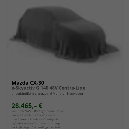
Mazda CX-30
e-Skyactiv G 140 48V Centre-Line
unverbindliche Lieferzeit:
6 Monate
Neuwagen
28.465,– €
incl. 19% MwSt.. Wichtig!: Termine bitte
nur nach telefonischer Absprache.
Durch unsere bundesweite Tätigkeit,
befinden sich viele unserer Fahrzeuge
im Außenlager / Zentrallager, verteilt in