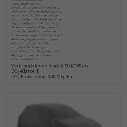
Tageszulassungen oder
Kurzzeitzulassungen oft gewerblich als
Mietwagen / Werkstatt Ersatzwagen, was
den ersten HU/AU Zeitraum auf 1 Jahr
reduzieren kann. Die Betriebsanleitung
liegt in der Regel nicht in Deutsch bei.
Bei den verwendeten Bildern kann es
sich um Beispielbilder handeln die
Sonderausstattungen oder abweichende
Ausstattung zeigen, welche nur gegen
Aufpreis zu erhalten sind. Die
schriftliche Beschreibung ist
entscheidend, nicht die gezeigten Bilder.
Alle Angaben sind ohne Gewähr.
Irrtümer vorbehalten.
Verbrauch kombiniert:
6,60 l/100km
CO
-Klasse:
E
2
CO
-Emissionen:
148,00 g/km
2