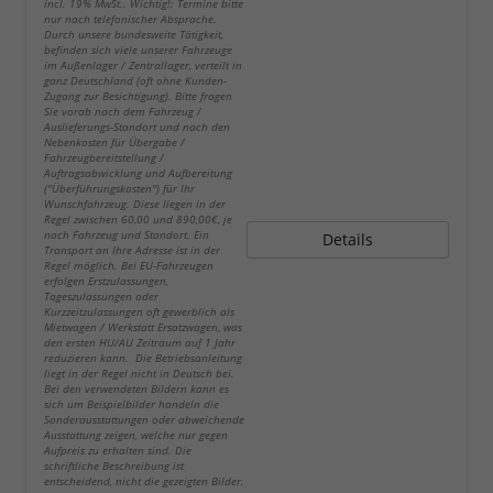
incl. 19% MwSt.. Wichtig!: Termine bitte
nur nach telefonischer Absprache.
Durch unsere bundesweite Tätigkeit,
befinden sich viele unserer Fahrzeuge
im Außenlager / Zentrallager, verteilt in
ganz Deutschland (oft ohne Kunden-
Zugang zur Besichtigung). Bitte fragen
Sie vorab nach dem Fahrzeug /
Auslieferungs-Standort und nach den
Nebenkosten für Übergabe /
Fahrzeugbereitstellung /
Auftragsabwicklung und Aufbereitung
("Überführungskosten") für Ihr
Wunschfahrzeug. Diese liegen in der
Regel zwischen 60,00 und 890,00€, je
nach Fahrzeug und Standort. Ein
Details
Transport an Ihre Adresse ist in der
Regel möglich. Bei EU-Fahrzeugen
erfolgen Erstzulassungen,
Tageszulassungen oder
Kurzzeitzulassungen oft gewerblich als
Mietwagen / Werkstatt Ersatzwagen, was
den ersten HU/AU Zeitraum auf 1 Jahr
reduzieren kann. Die Betriebsanleitung
liegt in der Regel nicht in Deutsch bei.
Bei den verwendeten Bildern kann es
sich um Beispielbilder handeln die
Sonderausstattungen oder abweichende
Ausstattung zeigen, welche nur gegen
Aufpreis zu erhalten sind. Die
schriftliche Beschreibung ist
entscheidend, nicht die gezeigten Bilder.