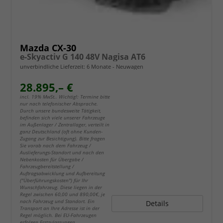
Mazda CX-30
e-Skyactiv G 140 48V Nagisa AT6
unverbindliche Lieferzeit:
6 Monate
Neuwagen
28.895,– €
incl. 19% MwSt.. Wichtig!: Termine bitte
nur nach telefonischer Absprache.
Durch unsere bundesweite Tätigkeit,
befinden sich viele unserer Fahrzeuge
im Außenlager / Zentrallager, verteilt in
ganz Deutschland (oft ohne Kunden-
Zugang zur Besichtigung). Bitte fragen
Sie vorab nach dem Fahrzeug /
Auslieferungs-Standort und nach den
Nebenkosten für Übergabe /
Fahrzeugbereitstellung /
Auftragsabwicklung und Aufbereitung
("Überführungskosten") für Ihr
Wunschfahrzeug. Diese liegen in der
Regel zwischen 60,00 und 890,00€, je
nach Fahrzeug und Standort. Ein
Details
Transport an Ihre Adresse ist in der
Regel möglich. Bei EU-Fahrzeugen
erfolgen Erstzulassungen,