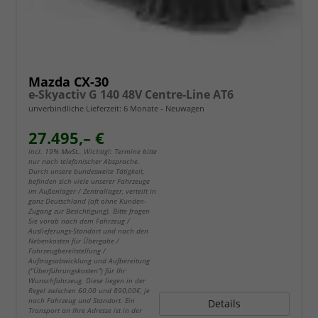
Mazda CX-30
e-Skyactiv G 140 48V Centre-Line AT6
unverbindliche Lieferzeit:
6 Monate
Neuwagen
27.495,– €
incl. 19% MwSt.. Wichtig!: Termine bitte
nur nach telefonischer Absprache.
Durch unsere bundesweite Tätigkeit,
befinden sich viele unserer Fahrzeuge
im Außenlager / Zentrallager, verteilt in
ganz Deutschland (oft ohne Kunden-
Zugang zur Besichtigung). Bitte fragen
Sie vorab nach dem Fahrzeug /
Auslieferungs-Standort und nach den
Nebenkosten für Übergabe /
Fahrzeugbereitstellung /
Auftragsabwicklung und Aufbereitung
("Überführungskosten") für Ihr
Wunschfahrzeug. Diese liegen in der
Regel zwischen 60,00 und 890,00€, je
nach Fahrzeug und Standort. Ein
Details
Transport an Ihre Adresse ist in der