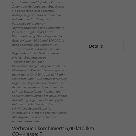
ganz Deutschland (oft ohne Kunden-
Zugang zur Besichtigung). Bitte fragen
Sie vorab nach dem Fahrzeug /
Auslieferungs-Standort und nach den
Nebenkosten für Übergabe /
Fahrzeugbereitstellung /
Auftragsabwicklung und Aufbereitung
("Überführungskosten") für Ihr
Wunschfahrzeug. Diese liegen in der
Regel zwischen 60,00 und 890,00€, je
nach Fahrzeug und Standort. Ein
Details
Transport an Ihre Adresse ist in der
Regel möglich. Bei EU-Fahrzeugen
erfolgen Erstzulassungen,
Tageszulassungen oder
Kurzzeitzulassungen oft gewerblich als
Mietwagen / Werkstatt Ersatzwagen, was
den ersten HU/AU Zeitraum auf 1 Jahr
reduzieren kann. Die Betriebsanleitung
liegt in der Regel nicht in Deutsch bei.
Bei den verwendeten Bildern kann es
sich um Beispielbilder handeln die
Sonderausstattungen oder abweichende
Ausstattung zeigen, welche nur gegen
Aufpreis zu erhalten sind. Die
schriftliche Beschreibung ist
entscheidend, nicht die gezeigten Bilder.
Alle Angaben sind ohne Gewähr.
Irrtümer vorbehalten.
Verbrauch kombiniert:
6,00 l/100km
CO
-Klasse:
E
2