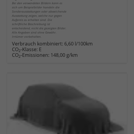
Bei den verwendeten Bildern kann es
sich um Beispielbilder handeln die
Sonderausstattungen oder abweichende
Ausstattung zeigen, welche nur gegen
Aufpreis zu erhalten sind. Die
schriftliche Beschreibung ist
entscheidend, nicht die gezeigten Bilder.
Alle Angaben sind ohne Gewähr.
Irrtümer vorbehalten.
Verbrauch kombiniert:
6,60 l/100km
CO
-Klasse:
E
2
CO
-Emissionen:
148,00 g/km
2