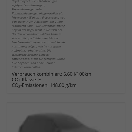
Regel möglich. Bei EU-Fahrzeugen
erfolgen Erstzulassungen,
Tageszulassungen oder
Kurzzeitzulassungen oft gewerblich als
Mietwagen / Werkstatt Ersatzwagen, was
den ersten HU/AU Zeitraum auf 1 Jahr
reduzieren kann. Die Betriebsanleitung
liegt in der Regel nicht in Deutsch bei.
Bei den verwendeten Bildern kann es
sich um Beispielbilder handeln die
Sonderausstattungen oder abweichende
Ausstattung zeigen, welche nur gegen
Aufpreis zu erhalten sind. Die
schriftliche Beschreibung ist
entscheidend, nicht die gezeigten Bilder.
Alle Angaben sind ohne Gewähr.
Irrtümer vorbehalten.
Verbrauch kombiniert:
6,60 l/100km
CO
-Klasse:
E
2
CO
-Emissionen:
148,00 g/km
2