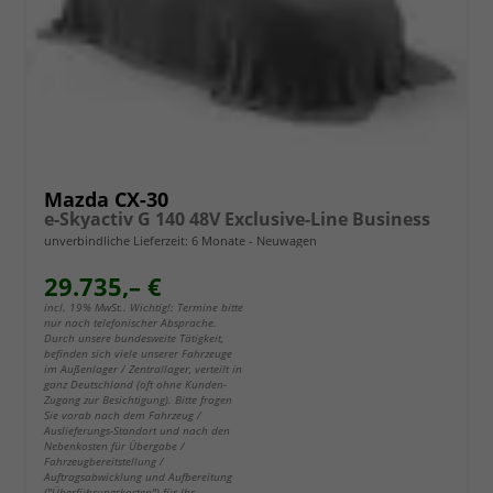
Mazda CX-30
e-Skyactiv G 140 48V Exclusive-Line Business
unverbindliche Lieferzeit:
6 Monate
Neuwagen
29.735,– €
incl. 19% MwSt.. Wichtig!: Termine bitte
nur nach telefonischer Absprache.
Durch unsere bundesweite Tätigkeit,
befinden sich viele unserer Fahrzeuge
im Außenlager / Zentrallager, verteilt in
ganz Deutschland (oft ohne Kunden-
Zugang zur Besichtigung). Bitte fragen
Sie vorab nach dem Fahrzeug /
Auslieferungs-Standort und nach den
Nebenkosten für Übergabe /
Fahrzeugbereitstellung /
Auftragsabwicklung und Aufbereitung
("Überführungskosten") für Ihr