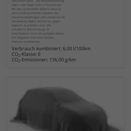
reduzieren kann. Die Betriebsanleitung
liegt in der Regel nicht in Deutsch bei.
Bei den verwendeten Bildern kann es
sich um Beispielbilder handeln die
Sonderausstattungen oder abweichende
Ausstattung zeigen, welche nur gegen
Aufpreis zu erhalten sind. Die
schriftliche Beschreibung ist
entscheidend, nicht die gezeigten Bilder.
Alle Angaben sind ohne Gewähr.
Irrtümer vorbehalten.
Verbrauch kombiniert:
6,00 l/100km
CO
-Klasse:
E
2
CO
-Emissionen:
136,00 g/km
2