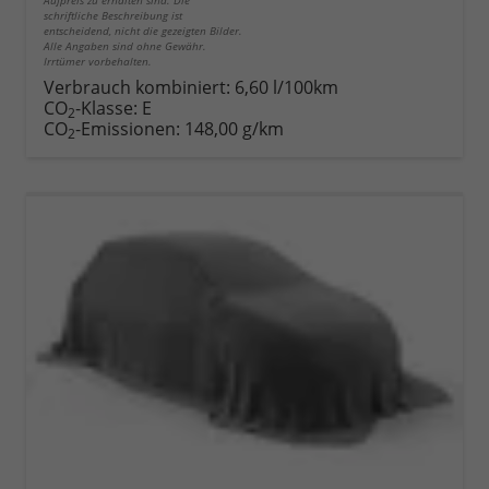
Aufpreis zu erhalten sind. Die
schriftliche Beschreibung ist
entscheidend, nicht die gezeigten Bilder.
Alle Angaben sind ohne Gewähr.
Irrtümer vorbehalten.
Verbrauch kombiniert:
6,60 l/100km
CO
-Klasse:
E
2
CO
-Emissionen:
148,00 g/km
2