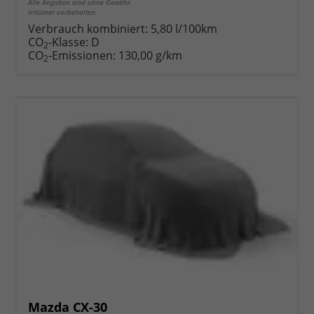
Alle Angaben sind ohne Gewähr.
Irrtümer vorbehalten.
Verbrauch kombiniert:
5,80 l/100km
CO
-Klasse:
D
2
CO
-Emissionen:
130,00 g/km
2
Mazda CX-30