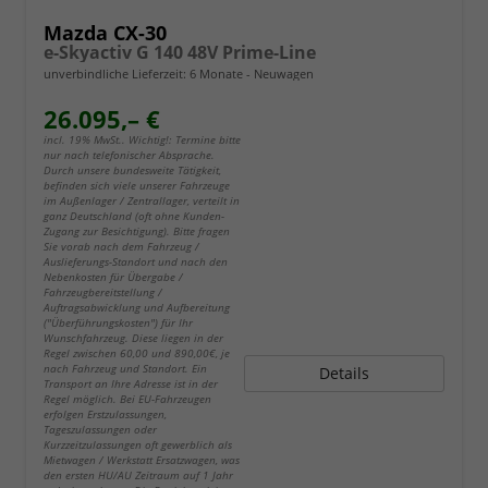
Mazda CX-30
e-Skyactiv G 140 48V Prime-Line
unverbindliche Lieferzeit:
6 Monate
Neuwagen
26.095,– €
incl. 19% MwSt.. Wichtig!: Termine bitte
nur nach telefonischer Absprache.
Durch unsere bundesweite Tätigkeit,
befinden sich viele unserer Fahrzeuge
im Außenlager / Zentrallager, verteilt in
ganz Deutschland (oft ohne Kunden-
Zugang zur Besichtigung). Bitte fragen
Sie vorab nach dem Fahrzeug /
Auslieferungs-Standort und nach den
Nebenkosten für Übergabe /
Fahrzeugbereitstellung /
Auftragsabwicklung und Aufbereitung
("Überführungskosten") für Ihr
Wunschfahrzeug. Diese liegen in der
Regel zwischen 60,00 und 890,00€, je
nach Fahrzeug und Standort. Ein
Details
Transport an Ihre Adresse ist in der
Regel möglich. Bei EU-Fahrzeugen
erfolgen Erstzulassungen,
Tageszulassungen oder
Kurzzeitzulassungen oft gewerblich als
Mietwagen / Werkstatt Ersatzwagen, was
den ersten HU/AU Zeitraum auf 1 Jahr