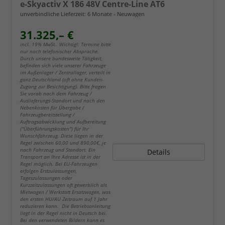
e-Skyactiv X 186 48V Centre-Line AT6
unverbindliche Lieferzeit:
6 Monate
Neuwagen
31.325,– €
incl. 19% MwSt.. Wichtig!: Termine bitte
nur nach telefonischer Absprache.
Durch unsere bundesweite Tätigkeit,
befinden sich viele unserer Fahrzeuge
im Außenlager / Zentrallager, verteilt in
ganz Deutschland (oft ohne Kunden-
Zugang zur Besichtigung). Bitte fragen
Sie vorab nach dem Fahrzeug /
Auslieferungs-Standort und nach den
Nebenkosten für Übergabe /
Fahrzeugbereitstellung /
Auftragsabwicklung und Aufbereitung
("Überführungskosten") für Ihr
Wunschfahrzeug. Diese liegen in der
Regel zwischen 60,00 und 890,00€, je
nach Fahrzeug und Standort. Ein
Details
Transport an Ihre Adresse ist in der
Regel möglich. Bei EU-Fahrzeugen
erfolgen Erstzulassungen,
Tageszulassungen oder
Kurzzeitzulassungen oft gewerblich als
Mietwagen / Werkstatt Ersatzwagen, was
den ersten HU/AU Zeitraum auf 1 Jahr
reduzieren kann. Die Betriebsanleitung
liegt in der Regel nicht in Deutsch bei.
Bei den verwendeten Bildern kann es