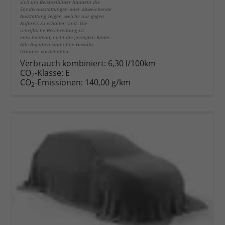
sich um Beispielbilder handeln die
Sonderausstattungen oder abweichende
Ausstattung zeigen, welche nur gegen
Aufpreis zu erhalten sind. Die
schriftliche Beschreibung ist
entscheidend, nicht die gezeigten Bilder.
Alle Angaben sind ohne Gewähr.
Irrtümer vorbehalten.
Verbrauch kombiniert:
6,30 l/100km
CO
-Klasse:
E
2
CO
-Emissionen:
140,00 g/km
2