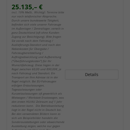
25.135,– €
incl. 19% MwSt.. Wichtig!: Termine bitte
nur nach telefonischer Absprache.
Durch unsere bundesweite Tätigkeit,
befinden sich viele unserer Fahrzeuge
im Außenlager / Zentrallager, verteilt in
ganz Deutschland (oft ohne Kunden-
Zugang zur Besichtigung). Bitte fragen
Sie vorab nach dem Fahrzeug /
Auslieferungs-Standort und nach den
Nebenkosten für Übergabe /
Fahrzeugbereitstellung /
Auftragsabwicklung und Aufbereitung
("Überführungskosten") für Ihr
Wunschfahrzeug. Diese liegen in der
Regel zwischen 60,00 und 890,00€, je
nach Fahrzeug und Standort. Ein
Details
Transport an Ihre Adresse ist in der
Regel möglich. Bei EU-Fahrzeugen
erfolgen Erstzulassungen,
Tageszulassungen oder
Kurzzeitzulassungen oft gewerblich als
Mietwagen / Werkstatt Ersatzwagen, was
den ersten HU/AU Zeitraum auf 1 Jahr
reduzieren kann. Die Betriebsanleitung
liegt in der Regel nicht in Deutsch bei.
Bei den verwendeten Bildern kann es
sich um Beispielbilder handeln die
Sonderausstattungen oder abweichende
Ausstattung zeigen, welche nur gegen