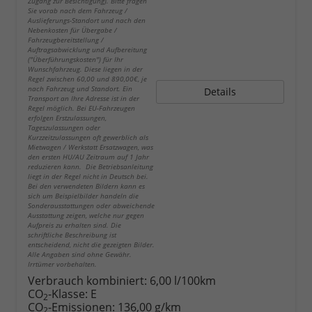
Zugang zur Besichtigung). Bitte fragen
Sie vorab nach dem Fahrzeug /
Auslieferungs-Standort und nach den
Nebenkosten für Übergabe /
Fahrzeugbereitstellung /
Auftragsabwicklung und Aufbereitung
("Überführungskosten") für Ihr
Wunschfahrzeug. Diese liegen in der
Regel zwischen 60,00 und 890,00€, je
nach Fahrzeug und Standort. Ein
Details
Transport an Ihre Adresse ist in der
Regel möglich. Bei EU-Fahrzeugen
erfolgen Erstzulassungen,
Tageszulassungen oder
Kurzzeitzulassungen oft gewerblich als
Mietwagen / Werkstatt Ersatzwagen, was
den ersten HU/AU Zeitraum auf 1 Jahr
reduzieren kann. Die Betriebsanleitung
liegt in der Regel nicht in Deutsch bei.
Bei den verwendeten Bildern kann es
sich um Beispielbilder handeln die
Sonderausstattungen oder abweichende
Ausstattung zeigen, welche nur gegen
Aufpreis zu erhalten sind. Die
schriftliche Beschreibung ist
entscheidend, nicht die gezeigten Bilder.
Alle Angaben sind ohne Gewähr.
Irrtümer vorbehalten.
Verbrauch kombiniert:
6,00 l/100km
CO
-Klasse:
E
2
CO
-Emissionen:
136,00 g/km
2