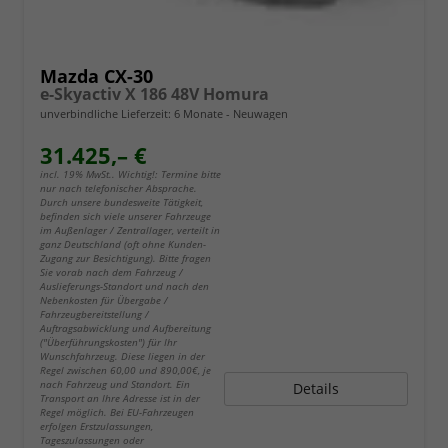
Mazda CX-30
e-Skyactiv X 186 48V Homura
unverbindliche Lieferzeit:
6 Monate
Neuwagen
31.425,– €
incl. 19% MwSt.. Wichtig!: Termine bitte
nur nach telefonischer Absprache.
Durch unsere bundesweite Tätigkeit,
befinden sich viele unserer Fahrzeuge
im Außenlager / Zentrallager, verteilt in
ganz Deutschland (oft ohne Kunden-
Zugang zur Besichtigung). Bitte fragen
Sie vorab nach dem Fahrzeug /
Auslieferungs-Standort und nach den
Nebenkosten für Übergabe /
Fahrzeugbereitstellung /
Auftragsabwicklung und Aufbereitung
("Überführungskosten") für Ihr
Wunschfahrzeug. Diese liegen in der
Regel zwischen 60,00 und 890,00€, je
nach Fahrzeug und Standort. Ein
Details
Transport an Ihre Adresse ist in der
Regel möglich. Bei EU-Fahrzeugen
erfolgen Erstzulassungen,
Tageszulassungen oder