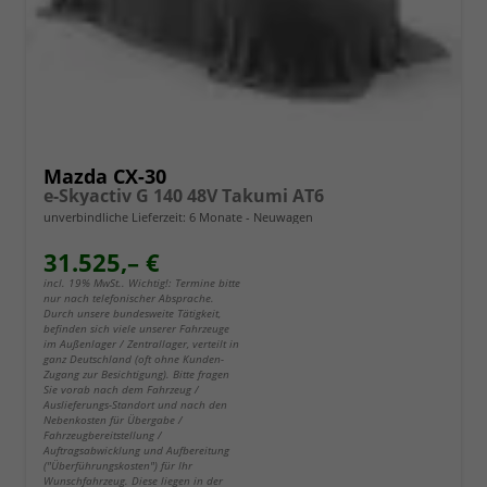
Mazda CX-30
e-Skyactiv G 140 48V Takumi AT6
unverbindliche Lieferzeit:
6 Monate
Neuwagen
31.525,– €
incl. 19% MwSt.. Wichtig!: Termine bitte
nur nach telefonischer Absprache.
Durch unsere bundesweite Tätigkeit,
befinden sich viele unserer Fahrzeuge
im Außenlager / Zentrallager, verteilt in
ganz Deutschland (oft ohne Kunden-
Zugang zur Besichtigung). Bitte fragen
Sie vorab nach dem Fahrzeug /
Auslieferungs-Standort und nach den
Nebenkosten für Übergabe /
Fahrzeugbereitstellung /
Auftragsabwicklung und Aufbereitung
("Überführungskosten") für Ihr
Wunschfahrzeug. Diese liegen in der