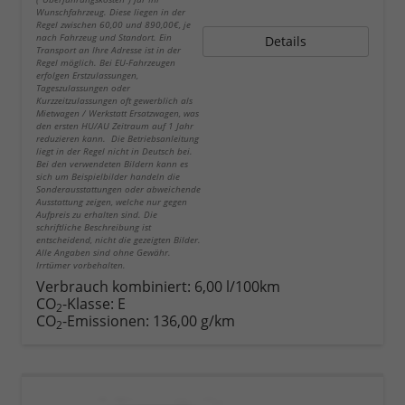
Wunschfahrzeug. Diese liegen in der
Regel zwischen 60,00 und 890,00€, je
nach Fahrzeug und Standort. Ein
Details
Transport an Ihre Adresse ist in der
Regel möglich. Bei EU-Fahrzeugen
erfolgen Erstzulassungen,
Tageszulassungen oder
Kurzzeitzulassungen oft gewerblich als
Mietwagen / Werkstatt Ersatzwagen, was
den ersten HU/AU Zeitraum auf 1 Jahr
reduzieren kann. Die Betriebsanleitung
liegt in der Regel nicht in Deutsch bei.
Bei den verwendeten Bildern kann es
sich um Beispielbilder handeln die
Sonderausstattungen oder abweichende
Ausstattung zeigen, welche nur gegen
Aufpreis zu erhalten sind. Die
schriftliche Beschreibung ist
entscheidend, nicht die gezeigten Bilder.
Alle Angaben sind ohne Gewähr.
Irrtümer vorbehalten.
Verbrauch kombiniert:
6,00 l/100km
CO
-Klasse:
E
2
CO
-Emissionen:
136,00 g/km
2