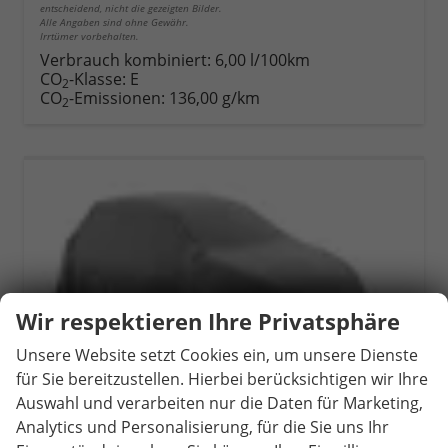
entscheidend, nicht die gezeigten Bilder.
Alle Angaben sind ohne Gewähr.
Irrtümer vorbehalten.
Verbrauch kombiniert:
6,00 l/100km
CO
-Klasse:
E
2
CO
-Emissionen:
136,00 g/km
2
Wir respektieren Ihre Privatsphäre
Unsere Website setzt Cookies ein, um unsere Dienste
für Sie bereitzustellen. Hierbei berücksichtigen wir Ihre
Auswahl und verarbeiten nur die Daten für Marketing,
Analytics und Personalisierung, für die Sie uns Ihr