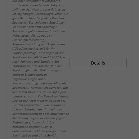
nur nach telefonischer Absprache.
Durch unsere bundesweite Tätigkeit,
befinden sich viele unserer Fahrzeuge
im Außenlager / Zentrallager, verteilt in
ganz Deutschland (oft ohne Kunden-
Zugang zur Besichtigung). Bitte fragen
Sie vorab nach dem Fahrzeug /
Auslieferungs-Standort und nach den
Nebenkosten für Übergabe /
Fahrzeugbereitstellung /
Auftragsabwicklung und Aufbereitung
("Überführungskosten") für Ihr
Wunschfahrzeug. Diese liegen in der
Regel zwischen 60,00 und 890,00€, je
nach Fahrzeug und Standort. Ein
Details
Transport an Ihre Adresse ist in der
Regel möglich. Bei EU-Fahrzeugen
erfolgen Erstzulassungen,
Tageszulassungen oder
Kurzzeitzulassungen oft gewerblich als
Mietwagen / Werkstatt Ersatzwagen, was
den ersten HU/AU Zeitraum auf 1 Jahr
reduzieren kann. Die Betriebsanleitung
liegt in der Regel nicht in Deutsch bei.
Bei den verwendeten Bildern kann es
sich um Beispielbilder handeln die
Sonderausstattungen oder abweichende
Ausstattung zeigen, welche nur gegen
Aufpreis zu erhalten sind. Die
schriftliche Beschreibung ist
entscheidend, nicht die gezeigten Bilder.
Alle Angaben sind ohne Gewähr.