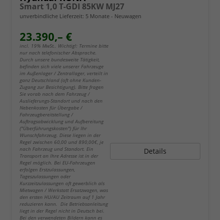
Smart 1,0 T-GDI 85KW MJ27
unverbindliche Lieferzeit:
5 Monate
Neuwagen
23.390,– €
incl. 19% MwSt.. Wichtig!: Termine bitte
nur nach telefonischer Absprache.
Durch unsere bundesweite Tätigkeit,
befinden sich viele unserer Fahrzeuge
im Außenlager / Zentrallager, verteilt in
ganz Deutschland (oft ohne Kunden-
Zugang zur Besichtigung). Bitte fragen
Sie vorab nach dem Fahrzeug /
Auslieferungs-Standort und nach den
Nebenkosten für Übergabe /
Fahrzeugbereitstellung /
Auftragsabwicklung und Aufbereitung
("Überführungskosten") für Ihr
Wunschfahrzeug. Diese liegen in der
Regel zwischen 60,00 und 890,00€, je
nach Fahrzeug und Standort. Ein
Details
Transport an Ihre Adresse ist in der
Regel möglich. Bei EU-Fahrzeugen
erfolgen Erstzulassungen,
Tageszulassungen oder
Kurzzeitzulassungen oft gewerblich als
Mietwagen / Werkstatt Ersatzwagen, was
den ersten HU/AU Zeitraum auf 1 Jahr
reduzieren kann. Die Betriebsanleitung
liegt in der Regel nicht in Deutsch bei.
Bei den verwendeten Bildern kann es