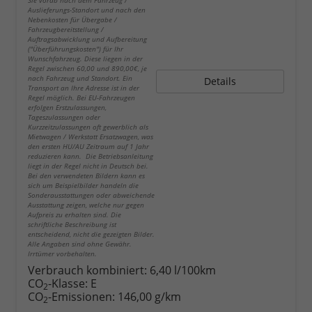
Sie vorab nach dem Fahrzeug /
Auslieferungs-Standort und nach den
Nebenkosten für Übergabe /
Fahrzeugbereitstellung /
Auftragsabwicklung und Aufbereitung
("Überführungskosten") für Ihr
Wunschfahrzeug. Diese liegen in der
Regel zwischen 60,00 und 890,00€, je
nach Fahrzeug und Standort. Ein
Details
Transport an Ihre Adresse ist in der
Regel möglich. Bei EU-Fahrzeugen
erfolgen Erstzulassungen,
Tageszulassungen oder
Kurzzeitzulassungen oft gewerblich als
Mietwagen / Werkstatt Ersatzwagen, was
den ersten HU/AU Zeitraum auf 1 Jahr
reduzieren kann. Die Betriebsanleitung
liegt in der Regel nicht in Deutsch bei.
Bei den verwendeten Bildern kann es
sich um Beispielbilder handeln die
Sonderausstattungen oder abweichende
Ausstattung zeigen, welche nur gegen
Aufpreis zu erhalten sind. Die
schriftliche Beschreibung ist
entscheidend, nicht die gezeigten Bilder.
Alle Angaben sind ohne Gewähr.
Irrtümer vorbehalten.
Verbrauch kombiniert:
6,40 l/100km
CO
-Klasse:
E
2
CO
-Emissionen:
146,00 g/km
2