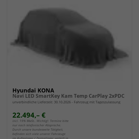
Hyundai KONA
Navi LED SmartKey Kam Temp CarPlay 2xPDC
unverbindliche Lieferzeit:
30.10.2026
Fahrzeug mit Tageszulassung
22.494,– €
incl. 19% MwSt.. Wichtig!: Termine bitte
nur nach telefonischer Absprache.
Durch unsere bundesweite Tätigkeit,
befinden sich viele unserer Fahrzeuge
im Außenlager / Zentrallager, verteilt in