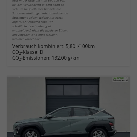
liegt in der Regel nicht in Deutsch bei.
Bei den verwendeten Bildern kann es
sich um Beispielbilder handeln die
Sonderausstattungen oder abweichende
Ausstattung zeigen, welche nur gegen
Aufpreis zu erhalten sind. Die
schriftliche Beschreibung ist
entscheidend, nicht die gezeigten Bilder.
Alle Angaben sind ohne Gewähr.
Irrtümer vorbehalten.
Verbrauch kombiniert:
5,80 l/100km
CO
-Klasse:
D
2
CO
-Emissionen:
132,00 g/km
2