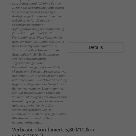
ganz Deutschland (oft ohne Kunden-
Zugang zur Besichtigung). Bitte fragen
Sie vorab nach dem Fahrzeug /
Auslieferungs-Standort und nach den
Nebenkosten für Übergabe /
Fahrzeugbereitstellung /
Auftragsabwicklung und Aufbereitung
("Überführungskosten") für Ihr
Wunschfahrzeug. Diese liegen in der
Regel zwischen 60,00 und 890,00€, je
nach Fahrzeug und Standort. Ein
Details
Transport an Ihre Adresse ist in der
Regel möglich. Bei EU-Fahrzeugen
erfolgen Erstzulassungen,
Tageszulassungen oder
Kurzzeitzulassungen oft gewerblich als
Mietwagen / Werkstatt Ersatzwagen, was
den ersten HU/AU Zeitraum auf 1 Jahr
reduzieren kann. Die Betriebsanleitung
liegt in der Regel nicht in Deutsch bei.
Bei den verwendeten Bildern kann es
sich um Beispielbilder handeln die
Sonderausstattungen oder abweichende
Ausstattung zeigen, welche nur gegen
Aufpreis zu erhalten sind. Die
schriftliche Beschreibung ist
entscheidend, nicht die gezeigten Bilder.
Alle Angaben sind ohne Gewähr.
Irrtümer vorbehalten.
Verbrauch kombiniert:
5,80 l/100km
CO
-Klasse:
D