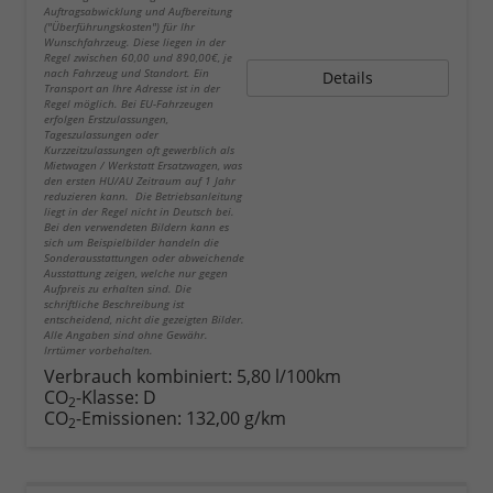
Auftragsabwicklung und Aufbereitung
("Überführungskosten") für Ihr
Wunschfahrzeug. Diese liegen in der
Regel zwischen 60,00 und 890,00€, je
nach Fahrzeug und Standort. Ein
Details
Transport an Ihre Adresse ist in der
Regel möglich. Bei EU-Fahrzeugen
erfolgen Erstzulassungen,
Tageszulassungen oder
Kurzzeitzulassungen oft gewerblich als
Mietwagen / Werkstatt Ersatzwagen, was
den ersten HU/AU Zeitraum auf 1 Jahr
reduzieren kann. Die Betriebsanleitung
liegt in der Regel nicht in Deutsch bei.
Bei den verwendeten Bildern kann es
sich um Beispielbilder handeln die
Sonderausstattungen oder abweichende
Ausstattung zeigen, welche nur gegen
Aufpreis zu erhalten sind. Die
schriftliche Beschreibung ist
entscheidend, nicht die gezeigten Bilder.
Alle Angaben sind ohne Gewähr.
Irrtümer vorbehalten.
Verbrauch kombiniert:
5,80 l/100km
CO
-Klasse:
D
2
CO
-Emissionen:
132,00 g/km
2