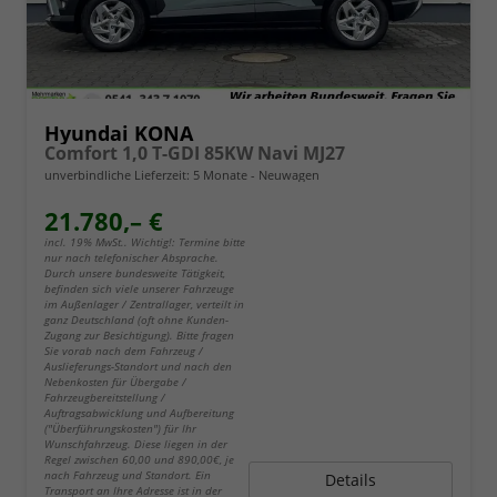
Hyundai KONA
Comfort 1,0 T-GDI 85KW Navi MJ27
unverbindliche Lieferzeit:
5 Monate
Neuwagen
21.780,– €
incl. 19% MwSt.. Wichtig!: Termine bitte
nur nach telefonischer Absprache.
Durch unsere bundesweite Tätigkeit,
befinden sich viele unserer Fahrzeuge
im Außenlager / Zentrallager, verteilt in
ganz Deutschland (oft ohne Kunden-
Zugang zur Besichtigung). Bitte fragen
Sie vorab nach dem Fahrzeug /
Auslieferungs-Standort und nach den
Nebenkosten für Übergabe /
Fahrzeugbereitstellung /
Auftragsabwicklung und Aufbereitung
("Überführungskosten") für Ihr
Wunschfahrzeug. Diese liegen in der
Regel zwischen 60,00 und 890,00€, je
nach Fahrzeug und Standort. Ein
Details
Transport an Ihre Adresse ist in der