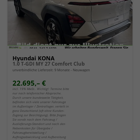
Hyundai KONA
1.0 T-GDI MY 27 Comfort Club
unverbindliche Lieferzeit:
9 Monate
Neuwagen
22.695,– €
incl. 19% MwSt.. Wichtig!: Termine bitte
nur nach telefonischer Absprache.
Durch unsere bundesweite Tätigkeit,
befinden sich viele unserer Fahrzeuge
im Außenlager / Zentrallager, verteilt in
ganz Deutschland (oft ohne Kunden-
Zugang zur Besichtigung). Bitte fragen
Sie vorab nach dem Fahrzeug /
Auslieferungs-Standort und nach den
Nebenkosten für Übergabe /
Fahrzeugbereitstellung /
Auftragsabwicklung und Aufbereitung