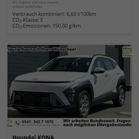
Alle Angaben sind ohne Gewähr.
Irrtümer vorbehalten.
Verbrauch kombiniert:
6,60 l/100km
CO
-Klasse:
E
2
CO
-Emissionen:
150,00 g/km
2
Hyundai KONA