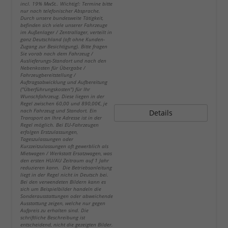
incl. 19% MwSt.. Wichtig!: Termine bitte
nur nach telefonischer Absprache.
Durch unsere bundesweite Tätigkeit,
befinden sich viele unserer Fahrzeuge
im Außenlager / Zentrallager, verteilt in
ganz Deutschland (oft ohne Kunden-
Zugang zur Besichtigung). Bitte fragen
Sie vorab nach dem Fahrzeug /
Auslieferungs-Standort und nach den
Nebenkosten für Übergabe /
Fahrzeugbereitstellung /
Auftragsabwicklung und Aufbereitung
("Überführungskosten") für Ihr
Wunschfahrzeug. Diese liegen in der
Regel zwischen 60,00 und 890,00€, je
nach Fahrzeug und Standort. Ein
Details
Transport an Ihre Adresse ist in der
Regel möglich. Bei EU-Fahrzeugen
erfolgen Erstzulassungen,
Tageszulassungen oder
Kurzzeitzulassungen oft gewerblich als
Mietwagen / Werkstatt Ersatzwagen, was
den ersten HU/AU Zeitraum auf 1 Jahr
reduzieren kann. Die Betriebsanleitung
liegt in der Regel nicht in Deutsch bei.
Bei den verwendeten Bildern kann es
sich um Beispielbilder handeln die
Sonderausstattungen oder abweichende
Ausstattung zeigen, welche nur gegen
Aufpreis zu erhalten sind. Die
schriftliche Beschreibung ist
entscheidend, nicht die gezeigten Bilder.