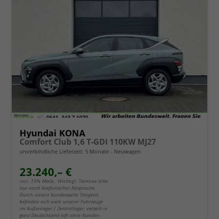
Hyundai KONA
Comfort Club 1,6 T-GDI 110KW MJ27
unverbindliche Lieferzeit:
5 Monate
Neuwagen
23.240,– €
incl. 19% MwSt.. Wichtig!: Termine bitte
nur nach telefonischer Absprache.
Durch unsere bundesweite Tätigkeit,
befinden sich viele unserer Fahrzeuge
im Außenlager / Zentrallager, verteilt in
ganz Deutschland (oft ohne Kunden-