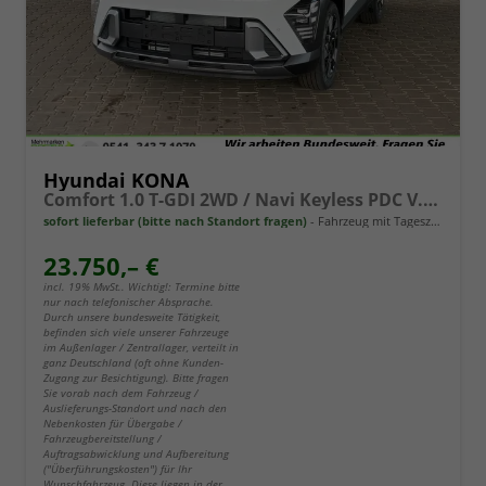
Hyundai KONA
Comfort 1.0 T-GDI 2WD / Navi Keyless PDC V.&H. Kamera Sitz & Lenkr.Heiz./ LED Alu 18"
sofort lieferbar (bitte nach Standort fragen)
Fahrzeug mit Tageszulassung
23.750,– €
incl. 19% MwSt.. Wichtig!: Termine bitte
nur nach telefonischer Absprache.
Durch unsere bundesweite Tätigkeit,
befinden sich viele unserer Fahrzeuge
im Außenlager / Zentrallager, verteilt in
ganz Deutschland (oft ohne Kunden-
Zugang zur Besichtigung). Bitte fragen
Sie vorab nach dem Fahrzeug /
Auslieferungs-Standort und nach den
Nebenkosten für Übergabe /
Fahrzeugbereitstellung /
Auftragsabwicklung und Aufbereitung
("Überführungskosten") für Ihr
Wunschfahrzeug. Diese liegen in der