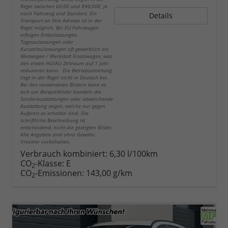
Regel zwischen 60,00 und 890,00€, je
nach Fahrzeug und Standort. Ein
Details
Transport an Ihre Adresse ist in der
Regel möglich. Bei EU-Fahrzeugen
erfolgen Erstzulassungen,
Tageszulassungen oder
Kurzzeitzulassungen oft gewerblich als
Mietwagen / Werkstatt Ersatzwagen, was
den ersten HU/AU Zeitraum auf 1 Jahr
reduzieren kann. Die Betriebsanleitung
liegt in der Regel nicht in Deutsch bei.
Bei den verwendeten Bildern kann es
sich um Beispielbilder handeln die
Sonderausstattungen oder abweichende
Ausstattung zeigen, welche nur gegen
Aufpreis zu erhalten sind. Die
schriftliche Beschreibung ist
entscheidend, nicht die gezeigten Bilder.
Alle Angaben sind ohne Gewähr.
Irrtümer vorbehalten.
Verbrauch kombiniert:
6,30 l/100km
CO
-Klasse:
E
2
CO
-Emissionen:
143,00 g/km
2