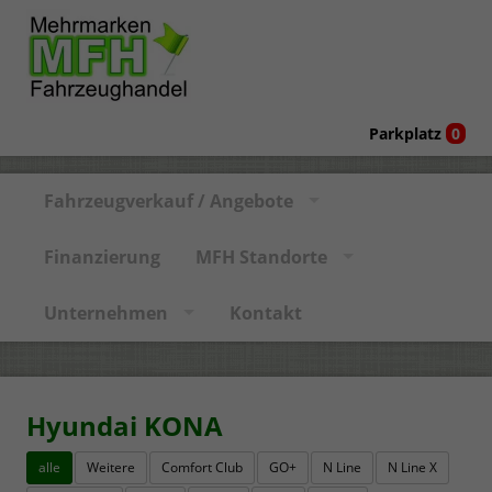
Parkplatz
0
Fahrzeugverkauf / Angebote
Finanzierung
MFH Standorte
Unternehmen
Kontakt
Hyundai KONA
alle
Weitere
Comfort Club
GO+
N Line
N Line X