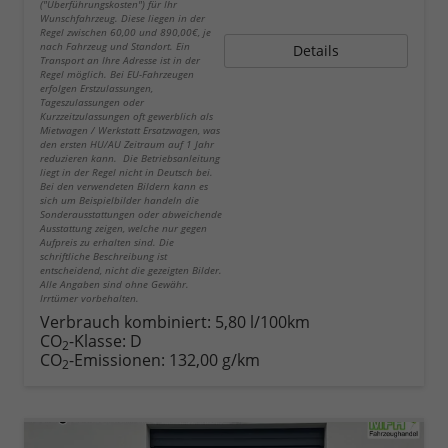
("Überführungskosten") für Ihr
Wunschfahrzeug. Diese liegen in der
Regel zwischen 60,00 und 890,00€, je
nach Fahrzeug und Standort. Ein
Details
Transport an Ihre Adresse ist in der
Regel möglich. Bei EU-Fahrzeugen
erfolgen Erstzulassungen,
Tageszulassungen oder
Kurzzeitzulassungen oft gewerblich als
Mietwagen / Werkstatt Ersatzwagen, was
den ersten HU/AU Zeitraum auf 1 Jahr
reduzieren kann. Die Betriebsanleitung
liegt in der Regel nicht in Deutsch bei.
Bei den verwendeten Bildern kann es
sich um Beispielbilder handeln die
Sonderausstattungen oder abweichende
Ausstattung zeigen, welche nur gegen
Aufpreis zu erhalten sind. Die
schriftliche Beschreibung ist
entscheidend, nicht die gezeigten Bilder.
Alle Angaben sind ohne Gewähr.
Irrtümer vorbehalten.
Verbrauch kombiniert:
5,80 l/100km
CO
-Klasse:
D
2
CO
-Emissionen:
132,00 g/km
2