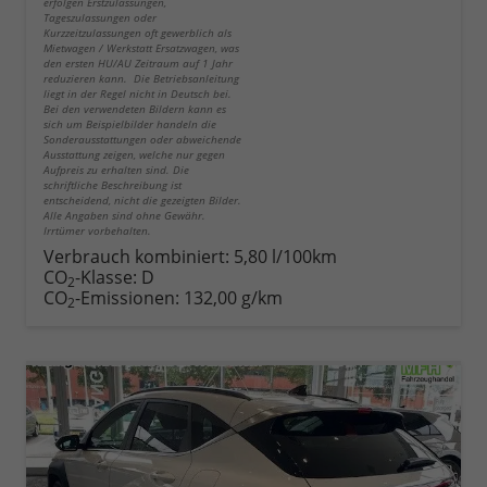
erfolgen Erstzulassungen,
Tageszulassungen oder
Kurzzeitzulassungen oft gewerblich als
Mietwagen / Werkstatt Ersatzwagen, was
den ersten HU/AU Zeitraum auf 1 Jahr
reduzieren kann. Die Betriebsanleitung
liegt in der Regel nicht in Deutsch bei.
Bei den verwendeten Bildern kann es
sich um Beispielbilder handeln die
Sonderausstattungen oder abweichende
Ausstattung zeigen, welche nur gegen
Aufpreis zu erhalten sind. Die
schriftliche Beschreibung ist
entscheidend, nicht die gezeigten Bilder.
Alle Angaben sind ohne Gewähr.
Irrtümer vorbehalten.
Verbrauch kombiniert:
5,80 l/100km
CO
-Klasse:
D
2
CO
-Emissionen:
132,00 g/km
2