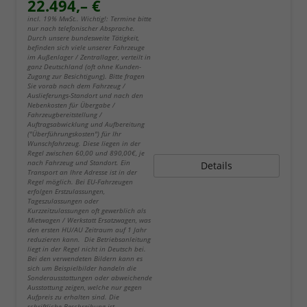
22.494,– €
incl. 19% MwSt.. Wichtig!: Termine bitte
nur nach telefonischer Absprache.
Durch unsere bundesweite Tätigkeit,
befinden sich viele unserer Fahrzeuge
im Außenlager / Zentrallager, verteilt in
ganz Deutschland (oft ohne Kunden-
Zugang zur Besichtigung). Bitte fragen
Sie vorab nach dem Fahrzeug /
Auslieferungs-Standort und nach den
Nebenkosten für Übergabe /
Fahrzeugbereitstellung /
Auftragsabwicklung und Aufbereitung
("Überführungskosten") für Ihr
Wunschfahrzeug. Diese liegen in der
Regel zwischen 60,00 und 890,00€, je
nach Fahrzeug und Standort. Ein
Details
Transport an Ihre Adresse ist in der
Regel möglich. Bei EU-Fahrzeugen
erfolgen Erstzulassungen,
Tageszulassungen oder
Kurzzeitzulassungen oft gewerblich als
Mietwagen / Werkstatt Ersatzwagen, was
den ersten HU/AU Zeitraum auf 1 Jahr
reduzieren kann. Die Betriebsanleitung
liegt in der Regel nicht in Deutsch bei.
Bei den verwendeten Bildern kann es
sich um Beispielbilder handeln die
Sonderausstattungen oder abweichende
Ausstattung zeigen, welche nur gegen
Aufpreis zu erhalten sind. Die
schriftliche Beschreibung ist