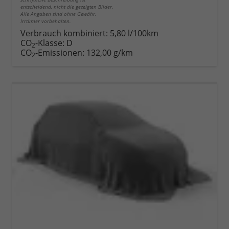
entscheidend, nicht die gezeigten Bilder.
Alle Angaben sind ohne Gewähr.
Irrtümer vorbehalten.
Verbrauch kombiniert:
5,80 l/100km
CO
-Klasse:
D
2
CO
-Emissionen:
132,00 g/km
2