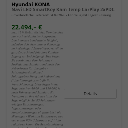
Hyundai KONA
Navi LED SmartKey Kam Temp CarPlay 2xPDC
unverbindliche Lieferzeit:
04.09.2026
Fahrzeug mit Tageszulassung
22.494,– €
incl. 19% MwSt.. Wichtig!: Termine bitte
nur nach telefonischer Absprache.
Durch unsere bundesweite Tätigkeit,
befinden sich viele unserer Fahrzeuge
im Außenlager / Zentrallager, verteilt in
ganz Deutschland (oft ohne Kunden-
Zugang zur Besichtigung). Bitte fragen
Sie vorab nach dem Fahrzeug /
Auslieferungs-Standort und nach den
Nebenkosten für Übergabe /
Fahrzeugbereitstellung /
Auftragsabwicklung und Aufbereitung
("Überführungskosten") für Ihr
Wunschfahrzeug. Diese liegen in der
Regel zwischen 60,00 und 890,00€, je
nach Fahrzeug und Standort. Ein
Details
Transport an Ihre Adresse ist in der
Regel möglich. Bei EU-Fahrzeugen
erfolgen Erstzulassungen,
Tageszulassungen oder
Kurzzeitzulassungen oft gewerblich als
Mietwagen / Werkstatt Ersatzwagen, was
den ersten HU/AU Zeitraum auf 1 Jahr
reduzieren kann. Die Betriebsanleitung