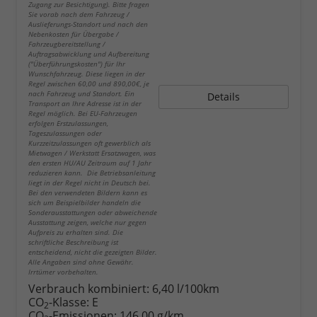
Zugang zur Besichtigung). Bitte fragen
Sie vorab nach dem Fahrzeug /
Auslieferungs-Standort und nach den
Nebenkosten für Übergabe /
Fahrzeugbereitstellung /
Auftragsabwicklung und Aufbereitung
("Überführungskosten") für Ihr
Wunschfahrzeug. Diese liegen in der
Regel zwischen 60,00 und 890,00€, je
nach Fahrzeug und Standort. Ein
Details
Transport an Ihre Adresse ist in der
Regel möglich. Bei EU-Fahrzeugen
erfolgen Erstzulassungen,
Tageszulassungen oder
Kurzzeitzulassungen oft gewerblich als
Mietwagen / Werkstatt Ersatzwagen, was
den ersten HU/AU Zeitraum auf 1 Jahr
reduzieren kann. Die Betriebsanleitung
liegt in der Regel nicht in Deutsch bei.
Bei den verwendeten Bildern kann es
sich um Beispielbilder handeln die
Sonderausstattungen oder abweichende
Ausstattung zeigen, welche nur gegen
Aufpreis zu erhalten sind. Die
schriftliche Beschreibung ist
entscheidend, nicht die gezeigten Bilder.
Alle Angaben sind ohne Gewähr.
Irrtümer vorbehalten.
Verbrauch kombiniert:
6,40 l/100km
CO
-Klasse:
E
2
CO
-Emissionen:
146,00 g/km