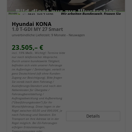
Hyundai KONA
1.0 T-GDI MY 27 Smart
unverbindliche Lieferzeit:
9 Monate
Neuwagen
23.505,– €
incl. 19% MwSt.. Wichtig!: Termine bitte
nur nach telefonischer Absprache.
Durch unsere bundesweite Tätigkeit,
befinden sich viele unserer Fahrzeuge
im Außenlager / Zentrallager, verteilt in
ganz Deutschland (oft ohne Kunden-
Zugang zur Besichtigung). Bitte fragen
Sie vorab nach dem Fahrzeug /
Auslieferungs-Standort und nach den
Nebenkosten für Übergabe /
Fahrzeugbereitstellung /
Auftragsabwicklung und Aufbereitung
("Überführungskosten") für Ihr
Wunschfahrzeug. Diese liegen in der
Regel zwischen 60,00 und 890,00€, je
nach Fahrzeug und Standort. Ein
Details
Transport an Ihre Adresse ist in der
Regel möglich. Bei EU-Fahrzeugen
erfolgen Erstzulassungen,
Tageszulassungen oder