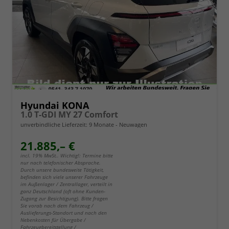
Hyundai KONA
1.0 T-GDI MY 27 Comfort
unverbindliche Lieferzeit:
9 Monate
Neuwagen
21.885,– €
incl. 19% MwSt.. Wichtig!: Termine bitte
nur nach telefonischer Absprache.
Durch unsere bundesweite Tätigkeit,
befinden sich viele unserer Fahrzeuge
im Außenlager / Zentrallager, verteilt in
ganz Deutschland (oft ohne Kunden-
Zugang zur Besichtigung). Bitte fragen
Sie vorab nach dem Fahrzeug /
Auslieferungs-Standort und nach den
Nebenkosten für Übergabe /
Fahrzeugbereitstellung /