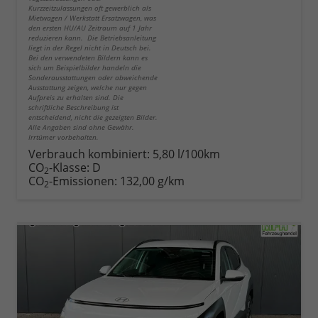
Kurzzeitzulassungen oft gewerblich als
Mietwagen / Werkstatt Ersatzwagen, was
den ersten HU/AU Zeitraum auf 1 Jahr
reduzieren kann. Die Betriebsanleitung
liegt in der Regel nicht in Deutsch bei.
Bei den verwendeten Bildern kann es
sich um Beispielbilder handeln die
Sonderausstattungen oder abweichende
Ausstattung zeigen, welche nur gegen
Aufpreis zu erhalten sind. Die
schriftliche Beschreibung ist
entscheidend, nicht die gezeigten Bilder.
Alle Angaben sind ohne Gewähr.
Irrtümer vorbehalten.
Verbrauch kombiniert:
5,80 l/100km
CO
-Klasse:
D
2
CO
-Emissionen:
132,00 g/km
2