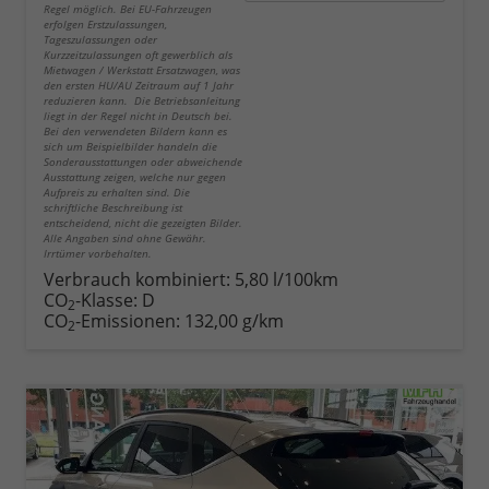
Regel möglich. Bei EU-Fahrzeugen
erfolgen Erstzulassungen,
Tageszulassungen oder
Kurzzeitzulassungen oft gewerblich als
Mietwagen / Werkstatt Ersatzwagen, was
den ersten HU/AU Zeitraum auf 1 Jahr
reduzieren kann. Die Betriebsanleitung
liegt in der Regel nicht in Deutsch bei.
Bei den verwendeten Bildern kann es
sich um Beispielbilder handeln die
Sonderausstattungen oder abweichende
Ausstattung zeigen, welche nur gegen
Aufpreis zu erhalten sind. Die
schriftliche Beschreibung ist
entscheidend, nicht die gezeigten Bilder.
Alle Angaben sind ohne Gewähr.
Irrtümer vorbehalten.
Verbrauch kombiniert:
5,80 l/100km
CO
-Klasse:
D
2
CO
-Emissionen:
132,00 g/km
2