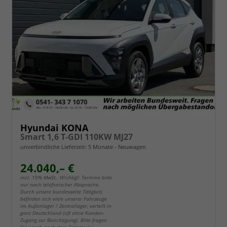
Hyundai KONA
Smart 1,6 T-GDI 110KW MJ27
unverbindliche Lieferzeit:
5 Monate
Neuwagen
24.040,– €
incl. 19% MwSt.. Wichtig!: Termine bitte
nur nach telefonischer Absprache.
Durch unsere bundesweite Tätigkeit,
befinden sich viele unserer Fahrzeuge
im Außenlager / Zentrallager, verteilt in
ganz Deutschland (oft ohne Kunden-
Zugang zur Besichtigung). Bitte fragen