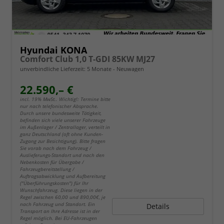
Hyundai KONA
Comfort Club 1,0 T-GDI 85KW MJ27
unverbindliche Lieferzeit:
5 Monate
Neuwagen
22.590,– €
incl. 19% MwSt.. Wichtig!: Termine bitte
nur nach telefonischer Absprache.
Durch unsere bundesweite Tätigkeit,
befinden sich viele unserer Fahrzeuge
im Außenlager / Zentrallager, verteilt in
ganz Deutschland (oft ohne Kunden-
Zugang zur Besichtigung). Bitte fragen
Sie vorab nach dem Fahrzeug /
Auslieferungs-Standort und nach den
Nebenkosten für Übergabe /
Fahrzeugbereitstellung /
Auftragsabwicklung und Aufbereitung
("Überführungskosten") für Ihr
Wunschfahrzeug. Diese liegen in der
Regel zwischen 60,00 und 890,00€, je
nach Fahrzeug und Standort. Ein
Details
Transport an Ihre Adresse ist in der
Regel möglich. Bei EU-Fahrzeugen