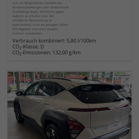
sich um Beispielbilder handeln die
Sonderausstattungen oder abweichende
Ausstattung zeigen, welche nur gegen
Aufpreis zu erhalten sind. Die
schriftliche Beschreibung ist
entscheidend, nicht die gezeigten Bilder.
Alle Angaben sind ohne Gewähr.
Irrtümer vorbehalten.
Verbrauch kombiniert:
5,80 l/100km
CO
-Klasse:
D
2
CO
-Emissionen:
132,00 g/km
2