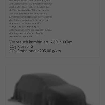
den ersten HU/AU Zeitraum auf 1 Jahr
reduzieren kann. Die Betriebsanleitung
liegt in der Regel nicht in Deutsch bei.
Bei den verwendeten Bildern kann es
sich um Beispielbilder handeln die
Sonderausstattungen oder abweichende
Ausstattung zeigen, welche nur gegen
Aufpreis zu erhalten sind. Die
schriftliche Beschreibung ist
entscheidend, nicht die gezeigten Bilder.
Alle Angaben sind ohne Gewähr.
Irrtümer vorbehalten.
Verbrauch kombiniert:
7,80 l/100km
CO
-Klasse:
G
2
CO
-Emissionen:
205,00 g/km
2