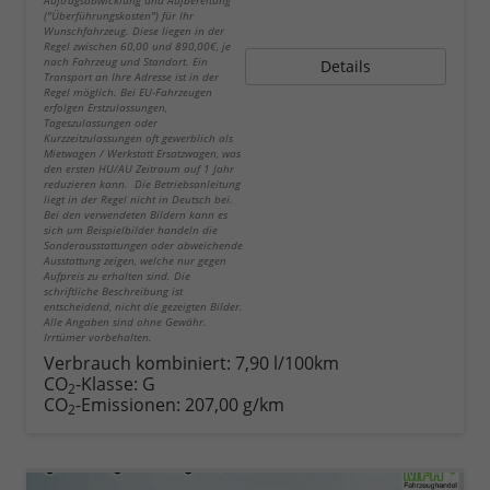
("Überführungskosten") für Ihr
Wunschfahrzeug. Diese liegen in der
Regel zwischen 60,00 und 890,00€, je
nach Fahrzeug und Standort. Ein
Details
Transport an Ihre Adresse ist in der
Regel möglich. Bei EU-Fahrzeugen
erfolgen Erstzulassungen,
Tageszulassungen oder
Kurzzeitzulassungen oft gewerblich als
Mietwagen / Werkstatt Ersatzwagen, was
den ersten HU/AU Zeitraum auf 1 Jahr
reduzieren kann. Die Betriebsanleitung
liegt in der Regel nicht in Deutsch bei.
Bei den verwendeten Bildern kann es
sich um Beispielbilder handeln die
Sonderausstattungen oder abweichende
Ausstattung zeigen, welche nur gegen
Aufpreis zu erhalten sind. Die
schriftliche Beschreibung ist
entscheidend, nicht die gezeigten Bilder.
Alle Angaben sind ohne Gewähr.
Irrtümer vorbehalten.
Verbrauch kombiniert:
7,90 l/100km
CO
-Klasse:
G
2
CO
-Emissionen:
207,00 g/km
2