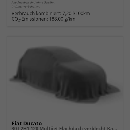
Alle Angaben sind ohne Gewähr.
Irrtümer vorbehalten.
Verbrauch kombiniert:
7,20 l/100km
CO
-Emissionen:
188,00 g/km
2
Fiat Ducato
30 L2H1 120 Multijet Flachdach verblecht Kastenwagen 3T Diesel MT