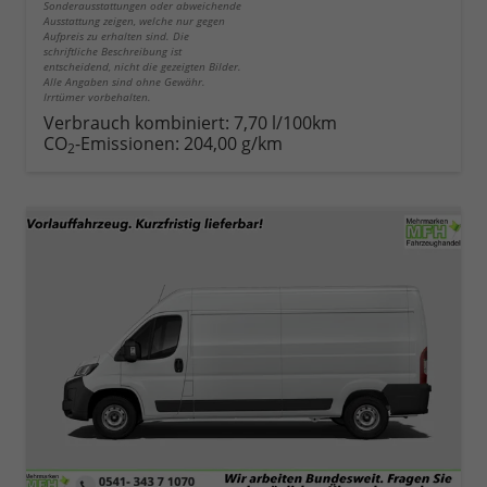
Sonderausstattungen oder abweichende
Ausstattung zeigen, welche nur gegen
Aufpreis zu erhalten sind. Die
schriftliche Beschreibung ist
entscheidend, nicht die gezeigten Bilder.
Alle Angaben sind ohne Gewähr.
Irrtümer vorbehalten.
Verbrauch kombiniert:
7,70 l/100km
CO
-Emissionen:
204,00 g/km
2