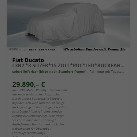
Fiat Ducato
L3H2 *3-SITZER*15 ZOLL*PDC*LED*RÜCKFAHRKAMERA*DAB*KLIMA*HECKTÜRE 260°*
sofort lieferbar (bitte nach Standort fragen)
Fahrzeug mit Tageszulassung
29.890,– €
incl. 19% MwSt.. Wichtig!: Termine bitte
nur nach telefonischer Absprache.
Durch unsere bundesweite Tätigkeit,
befinden sich viele unserer Fahrzeuge
im Außenlager / Zentrallager, verteilt in
ganz Deutschland (oft ohne Kunden-
Zugang zur Besichtigung). Bitte fragen
Sie vorab nach dem Fahrzeug /
Auslieferungs-Standort und nach den
Nebenkosten für Übergabe /
Fahrzeugbereitstellung /
Auftragsabwicklung und Aufbereitung