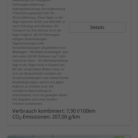
Fahrzeugbereitstellung /
Auftragsabwicklung und Aufbereitung
("Überführungskosten") für Ihr
Wunschfahrzeug. Diese liegen in der
Regel zwischen 60,00 und 890,00€, je
nach Fahrzeug und Standort. Ein
Details
Transport an Ihre Adresse ist in der
Regel möglich. Bei EU-Fahrzeugen
erfolgen Erstzulassungen,
Tageszulassungen oder
Kurzzeitzulassungen oft gewerblich als
Mietwagen / Werkstatt Ersatzwagen, was
den ersten HU/AU Zeitraum auf 1 Jahr
reduzieren kann. Die Betriebsanleitung
liegt in der Regel nicht in Deutsch bei.
Bei den verwendeten Bildern kann es
sich um Beispielbilder handeln die
Sonderausstattungen oder abweichende
Ausstattung zeigen, welche nur gegen
Aufpreis zu erhalten sind. Die
schriftliche Beschreibung ist
entscheidend, nicht die gezeigten Bilder.
Alle Angaben sind ohne Gewähr.
Irrtümer vorbehalten.
Verbrauch kombiniert:
7,90 l/100km
CO
-Emissionen:
207,00 g/km
2