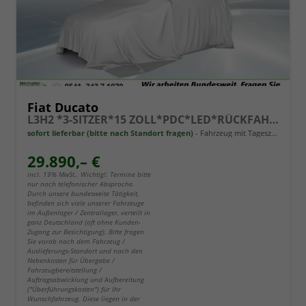
Fiat Ducato
L3H2 *3-SITZER*15 ZOLL*PDC*LED*RÜCKFAHRKAMERA*DAB*KLIMA*HECKTÜRE 260°*
sofort lieferbar (bitte nach Standort fragen)
Fahrzeug mit Tageszulassung
29.890,– €
incl. 19% MwSt.. Wichtig!: Termine bitte
nur nach telefonischer Absprache.
Durch unsere bundesweite Tätigkeit,
befinden sich viele unserer Fahrzeuge
im Außenlager / Zentrallager, verteilt in
ganz Deutschland (oft ohne Kunden-
Zugang zur Besichtigung). Bitte fragen
Sie vorab nach dem Fahrzeug /
Auslieferungs-Standort und nach den
Nebenkosten für Übergabe /
Fahrzeugbereitstellung /
Auftragsabwicklung und Aufbereitung
("Überführungskosten") für Ihr
Wunschfahrzeug. Diese liegen in der