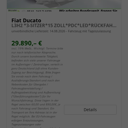
Fiat Ducato
L3H2 *3-SITZER*15 ZOLL*PDC*LED*RÜCKFAHRKAMERA*DAB*KLIMA*HECKTÜRE 260°*
unverbindliche Lieferzeit:
14.08.2026
Fahrzeug mit Tageszulassung
29.890,– €
incl. 19% MwSt.. Wichtig!: Termine bitte
nur nach telefonischer Absprache.
Durch unsere bundesweite Tätigkeit,
befinden sich viele unserer Fahrzeuge
im Außenlager / Zentrallager, verteilt in
ganz Deutschland (oft ohne Kunden-
Zugang zur Besichtigung). Bitte fragen
Sie vorab nach dem Fahrzeug /
Auslieferungs-Standort und nach den
Nebenkosten für Übergabe /
Fahrzeugbereitstellung /
Auftragsabwicklung und Aufbereitung
("Überführungskosten") für Ihr
Wunschfahrzeug. Diese liegen in der
Regel zwischen 60,00 und 890,00€, je
nach Fahrzeug und Standort. Ein
Details
Transport an Ihre Adresse ist in der
Regel möglich. Bei EU-Fahrzeugen
erfolgen Erstzulassungen,
Tageszulassungen oder