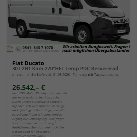
Fiat Ducato
30 L2H1 Kam 270°HFT Temp PDC Resvererad
unverbindliche Lieferzeit:
21.08.2026
Fahrzeug mit Tageszulassung
26.542,– €
incl. 19% MwSt.. Wichtig!: Termine bitte
nur nach telefonischer Absprache.
Durch unsere bundesweite Tätigkeit,
befinden sich viele unserer Fahrzeuge
im Außenlager / Zentrallager, verteilt in
ganz Deutschland (oft ohne Kunden-
Zugang zur Besichtigung). Bitte fragen
Sie vorab nach dem Fahrzeug /
Auslieferungs-Standort und nach den
Nebenkosten für Übergabe /
Fahrzeugbereitstellung /