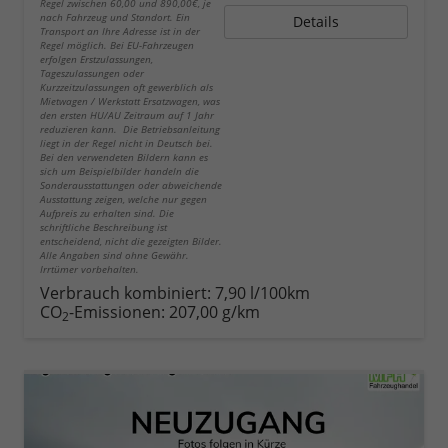
Regel zwischen 60,00 und 890,00€, je
nach Fahrzeug und Standort. Ein
Details
Transport an Ihre Adresse ist in der
Regel möglich. Bei EU-Fahrzeugen
erfolgen Erstzulassungen,
Tageszulassungen oder
Kurzzeitzulassungen oft gewerblich als
Mietwagen / Werkstatt Ersatzwagen, was
den ersten HU/AU Zeitraum auf 1 Jahr
reduzieren kann. Die Betriebsanleitung
liegt in der Regel nicht in Deutsch bei.
Bei den verwendeten Bildern kann es
sich um Beispielbilder handeln die
Sonderausstattungen oder abweichende
Ausstattung zeigen, welche nur gegen
Aufpreis zu erhalten sind. Die
schriftliche Beschreibung ist
entscheidend, nicht die gezeigten Bilder.
Alle Angaben sind ohne Gewähr.
Irrtümer vorbehalten.
Verbrauch kombiniert:
7,90 l/100km
CO
-Emissionen:
207,00 g/km
2