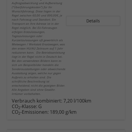
Auftragsabwicklung und Aufbereitung
("Überführungskosten") für Ihr
Wunschfahrzeug. Diese liegen in der
Regel zwischen 60,00 und 890,00€, je
nach Fahrzeug und Standort. Ein
Details
Transport an Ihre Adresse ist in der
Regel möglich. Bei EU-Fahrzeugen
erfolgen Erstzulassungen,
Tageszulassungen oder
Kurzzeitzulassungen oft gewerblich als
Mietwagen / Werkstatt Ersatzwagen, was
den ersten HU/AU Zeitraum auf 1 Jahr
reduzieren kann. Die Betriebsanleitung
liegt in der Regel nicht in Deutsch bei.
Bei den verwendeten Bildern kann es
sich um Beispielbilder handeln die
Sonderausstattungen oder abweichende
Ausstattung zeigen, welche nur gegen
Aufpreis zu erhalten sind. Die
schriftliche Beschreibung ist
entscheidend, nicht die gezeigten Bilder.
Alle Angaben sind ohne Gewähr.
Irrtümer vorbehalten.
Verbrauch kombiniert:
7,20 l/100km
CO
-Klasse:
G
2
CO
-Emissionen:
189,00 g/km
2