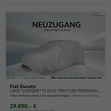
Fiat Ducato
L3H2 *3-SITZER*15 ZOLL*PDC*LED*RÜCKFAHRKAMERA*DAB*KLIMA*HECKTÜRE 260°*
sofort lieferbar (bitte nach Standort fragen)
Fahrzeug mit Tageszulassung
29.890,– €
incl. 19% MwSt.. Wichtig!: Termine bitte