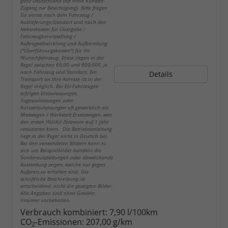
ganz Deutschland (oft ohne Kunden-
Zugang zur Besichtigung). Bitte fragen
Sie vorab nach dem Fahrzeug /
Auslieferungs-Standort und nach den
Nebenkosten für Übergabe /
Fahrzeugbereitstellung /
Auftragsabwicklung und Aufbereitung
("Überführungskosten") für Ihr
Wunschfahrzeug. Diese liegen in der
Regel zwischen 60,00 und 890,00€, je
nach Fahrzeug und Standort. Ein
Details
Transport an Ihre Adresse ist in der
Regel möglich. Bei EU-Fahrzeugen
erfolgen Erstzulassungen,
Tageszulassungen oder
Kurzzeitzulassungen oft gewerblich als
Mietwagen / Werkstatt Ersatzwagen, was
den ersten HU/AU Zeitraum auf 1 Jahr
reduzieren kann. Die Betriebsanleitung
liegt in der Regel nicht in Deutsch bei.
Bei den verwendeten Bildern kann es
sich um Beispielbilder handeln die
Sonderausstattungen oder abweichende
Ausstattung zeigen, welche nur gegen
Aufpreis zu erhalten sind. Die
schriftliche Beschreibung ist
entscheidend, nicht die gezeigten Bilder.
Alle Angaben sind ohne Gewähr.
Irrtümer vorbehalten.
Verbrauch kombiniert:
7,90 l/100km
CO
-Emissionen:
207,00 g/km
2