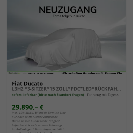
Fiat Ducato
L3H2 *3-SITZER*15 ZOLL*PDC*LED*RÜCKFAHRKAMERA*DAB*KLIMA*HECKTÜRE 260°*
sofort lieferbar (bitte nach Standort fragen)
Fahrzeug mit Tageszulassung
29.890,– €
incl. 19% MwSt.. Wichtig!: Termine bitte
nur nach telefonischer Absprache.
Durch unsere bundesweite Tätigkeit,
befinden sich viele unserer Fahrzeuge
im Außenlager / Zentrallager, verteilt in