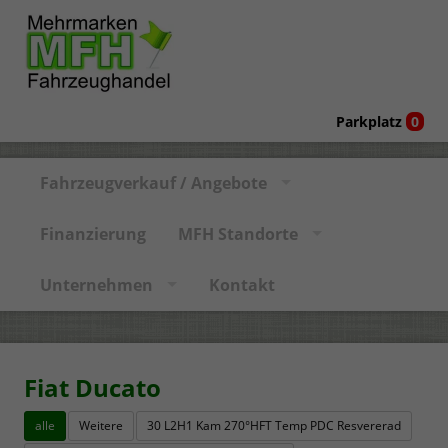
Parkplatz
0
Fahrzeugverkauf / Angebote
Finanzierung
MFH Standorte
Unternehmen
Kontakt
Fiat Ducato
alle
Weitere
30 L2H1 Kam 270°HFT Temp PDC Resvererad