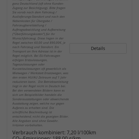
ganz Deutschland (oft ohne Kunden-
Zugang zur Besichtigung). Bitte fragen
Sie vorab nach dem Fahrzeug /
Auslieferungs-Standort und nach den
Nebenkosten für Übergabe /
Fahrzeugbereitstellung /
Auftragsabwicklung und Aufbereitung
("Überführungskosten") für Ihr
Wunschfahrzeug. Diese liegen in der
Regel zwischen 60,00 und 890,00€, je
nach Fahrzeug und Standort. Ein
Details
Transport an Ihre Adresse ist in der
Regel möglich. Bei EU-Fahrzeugen
erfolgen Erstzulassungen,
Tageszulassungen oder
Kurzzeitzulassungen oft gewerblich als
Mietwagen / Werkstatt Ersatzwagen, was
den ersten HU/AU Zeitraum auf 1 Jahr
reduzieren kann. Die Betriebsanleitung
liegt in der Regel nicht in Deutsch bei.
Bei den verwendeten Bildern kann es
sich um Beispielbilder handeln die
Sonderausstattungen oder abweichende
Ausstattung zeigen, welche nur gegen
Aufpreis zu erhalten sind. Die
schriftliche Beschreibung ist
entscheidend, nicht die gezeigten Bilder.
Alle Angaben sind ohne Gewähr.
Irrtümer vorbehalten.
Verbrauch kombiniert:
7,20 l/100km
CO
-Emissionen:
188,00 g/km