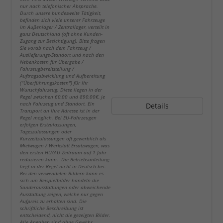
nur nach telefonischer Absprache.
Durch unsere bundesweite Tätigkeit,
befinden sich viele unserer Fahrzeuge
im Außenlager / Zentrallager, verteilt in
ganz Deutschland (oft ohne Kunden-
Zugang zur Besichtigung). Bitte fragen
Sie vorab nach dem Fahrzeug /
Auslieferungs-Standort und nach den
Nebenkosten für Übergabe /
Fahrzeugbereitstellung /
Auftragsabwicklung und Aufbereitung
("Überführungskosten") für Ihr
Wunschfahrzeug. Diese liegen in der
Regel zwischen 60,00 und 890,00€, je
nach Fahrzeug und Standort. Ein
Details
Transport an Ihre Adresse ist in der
Regel möglich. Bei EU-Fahrzeugen
erfolgen Erstzulassungen,
Tageszulassungen oder
Kurzzeitzulassungen oft gewerblich als
Mietwagen / Werkstatt Ersatzwagen, was
den ersten HU/AU Zeitraum auf 1 Jahr
reduzieren kann. Die Betriebsanleitung
liegt in der Regel nicht in Deutsch bei.
Bei den verwendeten Bildern kann es
sich um Beispielbilder handeln die
Sonderausstattungen oder abweichende
Ausstattung zeigen, welche nur gegen
Aufpreis zu erhalten sind. Die
schriftliche Beschreibung ist
entscheidend, nicht die gezeigten Bilder.
Alle Angaben sind ohne Gewähr.