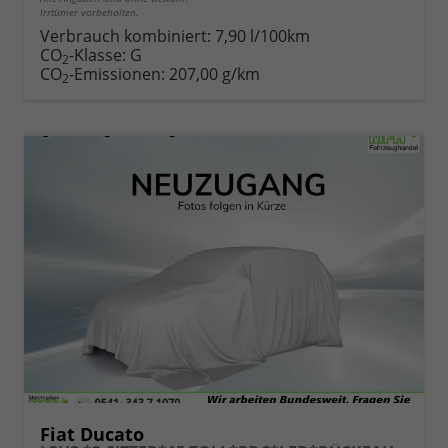
Irrtümer vorbehalten.
Verbrauch kombiniert:
7,90 l/100km
CO
-Klasse:
G
2
CO
-Emissionen:
207,00 g/km
2
Fiat Ducato