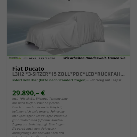
Fiat Ducato
L3H2 *3-SITZER*15 ZOLL*PDC*LED*RÜCKFAHRKAMERA*DAB*KLIMA*HECKTÜRE 260°*
sofort lieferbar (bitte nach Standort fragen)
Fahrzeug mit Tageszulassung
29.890,– €
incl. 19% MwSt.. Wichtig!: Termine bitte
nur nach telefonischer Absprache.
Durch unsere bundesweite Tätigkeit,
befinden sich viele unserer Fahrzeuge
im Außenlager / Zentrallager, verteilt in
ganz Deutschland (oft ohne Kunden-
Zugang zur Besichtigung). Bitte fragen
Sie vorab nach dem Fahrzeug /
Auslieferungs-Standort und nach den
Nebenkosten für Übergabe /