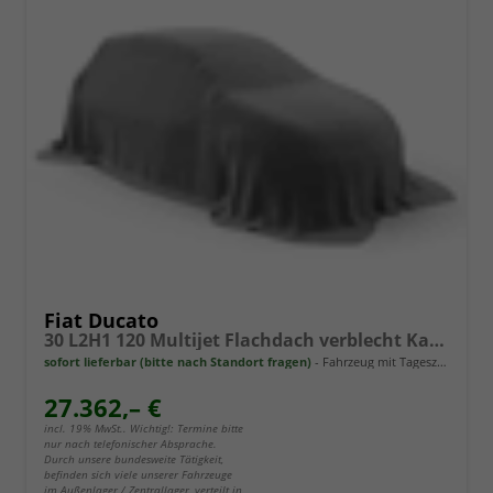
Fiat Ducato
30 L2H1 120 Multijet Flachdach verblecht Kastenwagen 3T Diesel MT
sofort lieferbar (bitte nach Standort fragen)
Fahrzeug mit Tageszulassung
27.362,– €
incl. 19% MwSt.. Wichtig!: Termine bitte
nur nach telefonischer Absprache.
Durch unsere bundesweite Tätigkeit,
befinden sich viele unserer Fahrzeuge
im Außenlager / Zentrallager, verteilt in