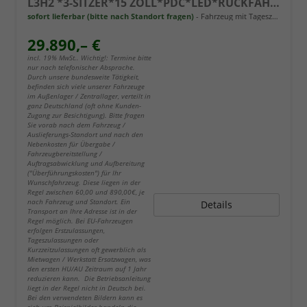
L3H2 *3-SITZER*15 ZOLL*PDC*LED*RÜCKFAHRKAMERA*DAB*KLIMA*HECKTÜRE 260°*
sofort lieferbar (bitte nach Standort fragen)
Fahrzeug mit Tageszulassung
29.890,– €
incl. 19% MwSt.. Wichtig!: Termine bitte
nur nach telefonischer Absprache.
Durch unsere bundesweite Tätigkeit,
befinden sich viele unserer Fahrzeuge
im Außenlager / Zentrallager, verteilt in
ganz Deutschland (oft ohne Kunden-
Zugang zur Besichtigung). Bitte fragen
Sie vorab nach dem Fahrzeug /
Auslieferungs-Standort und nach den
Nebenkosten für Übergabe /
Fahrzeugbereitstellung /
Auftragsabwicklung und Aufbereitung
("Überführungskosten") für Ihr
Wunschfahrzeug. Diese liegen in der
Regel zwischen 60,00 und 890,00€, je
nach Fahrzeug und Standort. Ein
Details
Transport an Ihre Adresse ist in der
Regel möglich. Bei EU-Fahrzeugen
erfolgen Erstzulassungen,
Tageszulassungen oder
Kurzzeitzulassungen oft gewerblich als
Mietwagen / Werkstatt Ersatzwagen, was
den ersten HU/AU Zeitraum auf 1 Jahr
reduzieren kann. Die Betriebsanleitung
liegt in der Regel nicht in Deutsch bei.
Bei den verwendeten Bildern kann es
sich um Beispielbilder handeln die