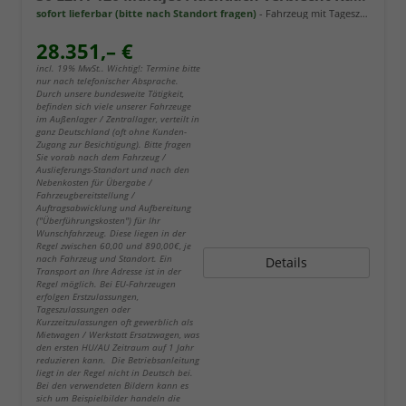
sofort lieferbar (bitte nach Standort fragen)
Fahrzeug mit Tageszulassung
28.351,– €
incl. 19% MwSt.. Wichtig!: Termine bitte
nur nach telefonischer Absprache.
Durch unsere bundesweite Tätigkeit,
befinden sich viele unserer Fahrzeuge
im Außenlager / Zentrallager, verteilt in
ganz Deutschland (oft ohne Kunden-
Zugang zur Besichtigung). Bitte fragen
Sie vorab nach dem Fahrzeug /
Auslieferungs-Standort und nach den
Nebenkosten für Übergabe /
Fahrzeugbereitstellung /
Auftragsabwicklung und Aufbereitung
("Überführungskosten") für Ihr
Wunschfahrzeug. Diese liegen in der
Regel zwischen 60,00 und 890,00€, je
nach Fahrzeug und Standort. Ein
Details
Transport an Ihre Adresse ist in der
Regel möglich. Bei EU-Fahrzeugen
erfolgen Erstzulassungen,
Tageszulassungen oder
Kurzzeitzulassungen oft gewerblich als
Mietwagen / Werkstatt Ersatzwagen, was
den ersten HU/AU Zeitraum auf 1 Jahr
reduzieren kann. Die Betriebsanleitung
liegt in der Regel nicht in Deutsch bei.
Bei den verwendeten Bildern kann es
sich um Beispielbilder handeln die