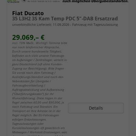
Fiat Ducato
35 L3H2 3S Kam Temp PDC 5"-DAB Ersatzrad
unverbindliche Lieferzeit:
11.09.2026
Fahrzeug mit Tageszulassung
29.069,– €
incl. 19% MwSt.. Wichtig!: Termine bitte
nur nach telefonischer Absprache.
Durch unsere bundesweite Tätigkeit,
befinden sich viele unserer Fahrzeuge
im Außenlager / Zentrallager, verteilt in
ganz Deutschland (oft ohne Kunden-
Zugang zur Besichtigung). Bitte fragen
Sie vorab nach dem Fahrzeug /
Auslieferungs-Standort und nach den
Nebenkosten für Übergabe /
Fahrzeugbereitstellung /
Auftragsabwicklung und Aufbereitung
("Überführungskosten") für Ihr
Wunschfahrzeug. Diese liegen in der
Regel zwischen 60,00 und 890,00€, je
nach Fahrzeug und Standort. Ein
Details
Transport an Ihre Adresse ist in der
Regel möglich. Bei EU-Fahrzeugen
erfolgen Erstzulassungen,
Tageszulassungen oder
Kurzzeitzulassungen oft gewerblich als
Mietwagen / Werkstatt Ersatzwagen, was