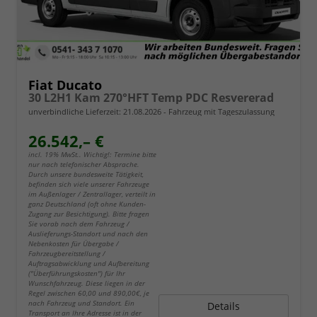
Fiat Ducato
30 L2H1 Kam 270°HFT Temp PDC Resvererad
unverbindliche Lieferzeit:
21.08.2026
Fahrzeug mit Tageszulassung
26.542,– €
incl. 19% MwSt.. Wichtig!: Termine bitte
nur nach telefonischer Absprache.
Durch unsere bundesweite Tätigkeit,
befinden sich viele unserer Fahrzeuge
im Außenlager / Zentrallager, verteilt in
ganz Deutschland (oft ohne Kunden-
Zugang zur Besichtigung). Bitte fragen
Sie vorab nach dem Fahrzeug /
Auslieferungs-Standort und nach den
Nebenkosten für Übergabe /
Fahrzeugbereitstellung /
Auftragsabwicklung und Aufbereitung
("Überführungskosten") für Ihr
Wunschfahrzeug. Diese liegen in der
Regel zwischen 60,00 und 890,00€, je
nach Fahrzeug und Standort. Ein
Details
Transport an Ihre Adresse ist in der