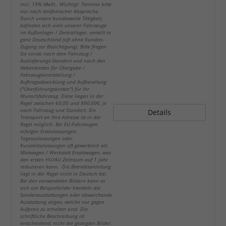
incl. 19% MwSt.. Wichtig!: Termine bitte
nur nach telefonischer Absprache.
Durch unsere bundesweite Tätigkeit,
befinden sich viele unserer Fahrzeuge
im Außenlager / Zentrallager, verteilt in
ganz Deutschland (oft ohne Kunden-
Zugang zur Besichtigung). Bitte fragen
Sie vorab nach dem Fahrzeug /
Auslieferungs-Standort und nach den
Nebenkosten für Übergabe /
Fahrzeugbereitstellung /
Auftragsabwicklung und Aufbereitung
("Überführungskosten") für Ihr
Wunschfahrzeug. Diese liegen in der
Regel zwischen 60,00 und 890,00€, je
nach Fahrzeug und Standort. Ein
Details
Transport an Ihre Adresse ist in der
Regel möglich. Bei EU-Fahrzeugen
erfolgen Erstzulassungen,
Tageszulassungen oder
Kurzzeitzulassungen oft gewerblich als
Mietwagen / Werkstatt Ersatzwagen, was
den ersten HU/AU Zeitraum auf 1 Jahr
reduzieren kann. Die Betriebsanleitung
liegt in der Regel nicht in Deutsch bei.
Bei den verwendeten Bildern kann es
sich um Beispielbilder handeln die
Sonderausstattungen oder abweichende
Ausstattung zeigen, welche nur gegen
Aufpreis zu erhalten sind. Die
schriftliche Beschreibung ist
entscheidend, nicht die gezeigten Bilder.