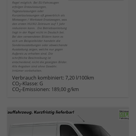
Regel möglich. Bei EU-Fahrzeugen
erfolgen Erstzulassungen,
Tageszulassungen oder
Kurzzeitzulassungen oft gewerblich als
Mietwagen / Werkstatt Ersatzwagen, was
den ersten HU/AU Zeitraum auf 1 Jahr
reduzieren kann. Die Betriebsanleitung
liegt in der Regel nicht in Deutsch bei.
Bei den verwendeten Bildern kann es
sich um Beispielbilder handeln die
Sonderausstattungen oder abweichende
Ausstattung zeigen, welche nur gegen
Aufpreis zu erhalten sind. Die
schriftliche Beschreibung ist
entscheidend, nicht die gezeigten Bilder.
Alle Angaben sind ohne Gewähr.
Irrtümer vorbehalten.
Verbrauch kombiniert:
7,20 l/100km
CO
-Klasse:
G
2
CO
-Emissionen:
189,00 g/km
2