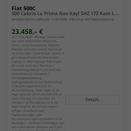
Fiat 500C
500 Cabrio La Prima Nav Keyl SHZ 17Z Kam LED Car
unverbindliche Lieferzeit:
11.09.2026
Fahrzeug mit Tageszulassung
23.458,– €
incl. 19% MwSt.. Wichtig!: Termine bitte
nur nach telefonischer Absprache.
Durch unsere bundesweite Tätigkeit,
befinden sich viele unserer Fahrzeuge
im Außenlager / Zentrallager, verteilt in
ganz Deutschland (oft ohne Kunden-
Zugang zur Besichtigung). Bitte fragen
Sie vorab nach dem Fahrzeug /
Auslieferungs-Standort und nach den
Nebenkosten für Übergabe /
Fahrzeugbereitstellung /
Auftragsabwicklung und Aufbereitung
("Überführungskosten") für Ihr
Wunschfahrzeug. Diese liegen in der
Regel zwischen 60,00 und 890,00€, je
nach Fahrzeug und Standort. Ein
Details
Transport an Ihre Adresse ist in der
Regel möglich. Bei EU-Fahrzeugen
erfolgen Erstzulassungen,
Tageszulassungen oder
Kurzzeitzulassungen oft gewerblich als
Mietwagen / Werkstatt Ersatzwagen, was
den ersten HU/AU Zeitraum auf 1 Jahr