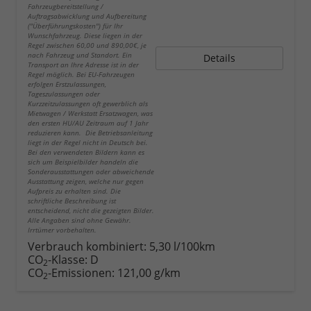
Fahrzeugbereitstellung /
Auftragsabwicklung und Aufbereitung
("Überführungskosten") für Ihr
Wunschfahrzeug. Diese liegen in der
Regel zwischen 60,00 und 890,00€, je
nach Fahrzeug und Standort. Ein
Details
Transport an Ihre Adresse ist in der
Regel möglich. Bei EU-Fahrzeugen
erfolgen Erstzulassungen,
Tageszulassungen oder
Kurzzeitzulassungen oft gewerblich als
Mietwagen / Werkstatt Ersatzwagen, was
den ersten HU/AU Zeitraum auf 1 Jahr
reduzieren kann. Die Betriebsanleitung
liegt in der Regel nicht in Deutsch bei.
Bei den verwendeten Bildern kann es
sich um Beispielbilder handeln die
Sonderausstattungen oder abweichende
Ausstattung zeigen, welche nur gegen
Aufpreis zu erhalten sind. Die
schriftliche Beschreibung ist
entscheidend, nicht die gezeigten Bilder.
Alle Angaben sind ohne Gewähr.
Irrtümer vorbehalten.
Verbrauch kombiniert:
5,30 l/100km
CO
-Klasse:
D
2
CO
-Emissionen:
121,00 g/km
2