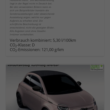
reduzieren kann. Die Betriebsanleitung
liegt in der Regel nicht in Deutsch bei.
Bei den verwendeten Bildern kann es
sich um Beispielbilder handeln die
Sonderausstattungen oder abweichende
Ausstattung zeigen, welche nur gegen
Aufpreis zu erhalten sind. Die
schriftliche Beschreibung ist
entscheidend, nicht die gezeigten Bilder.
Alle Angaben sind ohne Gewähr.
Irrtümer vorbehalten.
Verbrauch kombiniert:
5,30 l/100km
CO
-Klasse:
D
2
CO
-Emissionen:
121,00 g/km
2