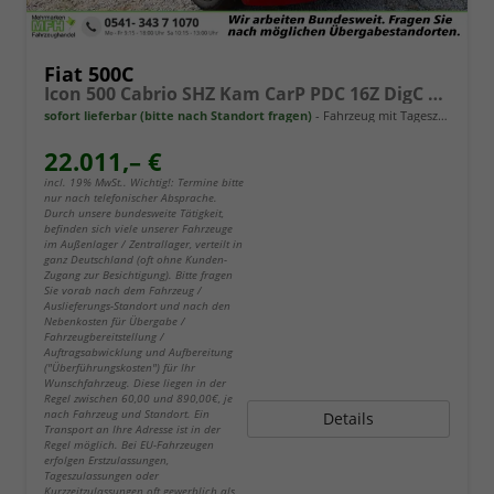
Fiat 500C
Icon 500 Cabrio SHZ Kam CarP PDC 16Z DigC Klimaa
sofort lieferbar (bitte nach Standort fragen)
Fahrzeug mit Tageszulassung
22.011,– €
incl. 19% MwSt.. Wichtig!: Termine bitte
nur nach telefonischer Absprache.
Durch unsere bundesweite Tätigkeit,
befinden sich viele unserer Fahrzeuge
im Außenlager / Zentrallager, verteilt in
ganz Deutschland (oft ohne Kunden-
Zugang zur Besichtigung). Bitte fragen
Sie vorab nach dem Fahrzeug /
Auslieferungs-Standort und nach den
Nebenkosten für Übergabe /
Fahrzeugbereitstellung /
Auftragsabwicklung und Aufbereitung
("Überführungskosten") für Ihr
Wunschfahrzeug. Diese liegen in der
Regel zwischen 60,00 und 890,00€, je
nach Fahrzeug und Standort. Ein
Details
Transport an Ihre Adresse ist in der
Regel möglich. Bei EU-Fahrzeugen
erfolgen Erstzulassungen,
Tageszulassungen oder
Kurzzeitzulassungen oft gewerblich als