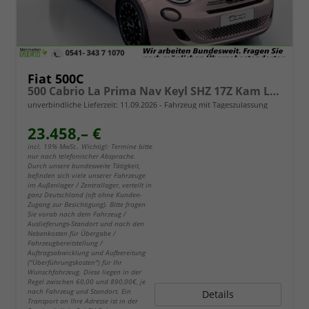
Fiat 500C
500 Cabrio La Prima Nav Keyl SHZ 17Z Kam LED Car
unverbindliche Lieferzeit:
11.09.2026
Fahrzeug mit Tageszulassung
23.458,– €
incl. 19% MwSt.. Wichtig!: Termine bitte
nur nach telefonischer Absprache.
Durch unsere bundesweite Tätigkeit,
befinden sich viele unserer Fahrzeuge
im Außenlager / Zentrallager, verteilt in
ganz Deutschland (oft ohne Kunden-
Zugang zur Besichtigung). Bitte fragen
Sie vorab nach dem Fahrzeug /
Auslieferungs-Standort und nach den
Nebenkosten für Übergabe /
Fahrzeugbereitstellung /
Auftragsabwicklung und Aufbereitung
("Überführungskosten") für Ihr
Wunschfahrzeug. Diese liegen in der
Regel zwischen 60,00 und 890,00€, je
nach Fahrzeug und Standort. Ein
Details
Transport an Ihre Adresse ist in der