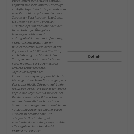
Durch unsere bundesweite Tätigkeit,
befinden sich viele unserer Fahrzeuge
im Außenlager / Zentrallager, verteilt in
ganz Deutschland (oft ohne Kunden-
Zugang zur Besichtigung). Bitte fragen
Sie vorab nach dem Fahrzeug /
Auslieferungs-Standort und nach den
Nebenkosten für Übergabe /
Fahrzeugbereitstellung /
Auftragsabwicklung und Aufbereitung
("Überführungskosten") für Ihr
Wunschfahrzeug. Diese liegen in der
Regel zwischen 60,00 und 890,00€, je
nach Fahrzeug und Standort. Ein
Details
Transport an Ihre Adresse ist in der
Regel möglich. Bei EU-Fahrzeugen
erfolgen Erstzulassungen,
Tageszulassungen oder
Kurzzeitzulassungen oft gewerblich als
Mietwagen / Werkstatt Ersatzwagen, was
den ersten HU/AU Zeitraum auf 1 Jahr
reduzieren kann. Die Betriebsanleitung
liegt in der Regel nicht in Deutsch bei.
Bei den verwendeten Bildern kann es
sich um Beispielbilder handeln die
Sonderausstattungen oder abweichende
Ausstattung zeigen, welche nur gegen
Aufpreis zu erhalten sind. Die
schriftliche Beschreibung ist
entscheidend, nicht die gezeigten Bilder.
Alle Angaben sind ohne Gewähr.
Irrtümer vorbehalten.