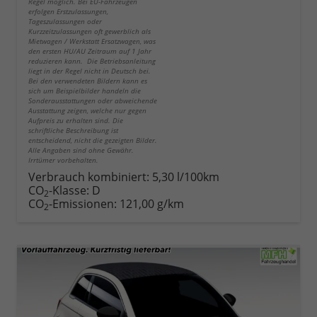
Regel möglich. Bei EU-Fahrzeugen
erfolgen Erstzulassungen,
Tageszulassungen oder
Kurzzeitzulassungen oft gewerblich als
Mietwagen / Werkstatt Ersatzwagen, was
den ersten HU/AU Zeitraum auf 1 Jahr
reduzieren kann. Die Betriebsanleitung
liegt in der Regel nicht in Deutsch bei.
Bei den verwendeten Bildern kann es
sich um Beispielbilder handeln die
Sonderausstattungen oder abweichende
Ausstattung zeigen, welche nur gegen
Aufpreis zu erhalten sind. Die
schriftliche Beschreibung ist
entscheidend, nicht die gezeigten Bilder.
Alle Angaben sind ohne Gewähr.
Irrtümer vorbehalten.
Verbrauch kombiniert:
5,30 l/100km
CO
-Klasse:
D
2
CO
-Emissionen:
121,00 g/km
2