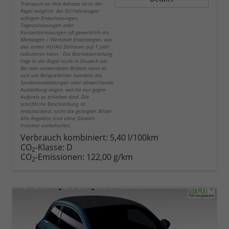
Transport an Ihre Adresse ist in der
Regel möglich. Bei EU-Fahrzeugen
erfolgen Erstzulassungen,
Tageszulassungen oder
Kurzzeitzulassungen oft gewerblich als
Mietwagen / Werkstatt Ersatzwagen, was
den ersten HU/AU Zeitraum auf 1 Jahr
reduzieren kann. Die Betriebsanleitung
liegt in der Regel nicht in Deutsch bei.
Bei den verwendeten Bildern kann es
sich um Beispielbilder handeln die
Sonderausstattungen oder abweichende
Ausstattung zeigen, welche nur gegen
Aufpreis zu erhalten sind. Die
schriftliche Beschreibung ist
entscheidend, nicht die gezeigten Bilder.
Alle Angaben sind ohne Gewähr.
Irrtümer vorbehalten.
Verbrauch kombiniert:
5,40 l/100km
CO
-Klasse:
D
2
CO
-Emissionen:
122,00 g/km
2