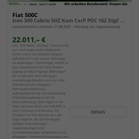
Fiat 500C
Icon 500 Cabrio SHZ Kam CarP PDC 16Z DigC Klimaa
unverbindliche Lieferzeit:
21.08.2026
Fahrzeug mit Tageszulassung
22.011,– €
incl. 19% MwSt.. Wichtig!: Termine bitte
nur nach telefonischer Absprache.
Durch unsere bundesweite Tätigkeit,
befinden sich viele unserer Fahrzeuge
im Außenlager / Zentrallager, verteilt in
ganz Deutschland (oft ohne Kunden-
Zugang zur Besichtigung). Bitte fragen
Sie vorab nach dem Fahrzeug /
Auslieferungs-Standort und nach den
Nebenkosten für Übergabe /
Fahrzeugbereitstellung /
Auftragsabwicklung und Aufbereitung
("Überführungskosten") für Ihr
Wunschfahrzeug. Diese liegen in der
Regel zwischen 60,00 und 890,00€, je
nach Fahrzeug und Standort. Ein
Details
Transport an Ihre Adresse ist in der
Regel möglich. Bei EU-Fahrzeugen
erfolgen Erstzulassungen,
Tageszulassungen oder
Kurzzeitzulassungen oft gewerblich als
Mietwagen / Werkstatt Ersatzwagen, was