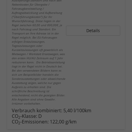
Auslieferungs-Standort und nach den
Nebenkosten für Übergabe /
Fahrzeugbereitstellung /
Auftragsabwicklung und Aufbereitung
("Überführungskosten") für Ihr
Wunschfahrzeug. Diese liegen in der
Regel zwischen 60,00 und 890,00€, je
nach Fahrzeug und Standort. Ein
Details
Transport an Ihre Adresse ist in der
Regel möglich. Bei EU-Fahrzeugen
erfolgen Erstzulassungen,
Tageszulassungen oder
Kurzzeitzulassungen oft gewerblich als
Mietwagen / Werkstatt Ersatzwagen, was
den ersten HU/AU Zeitraum auf 1 Jahr
reduzieren kann. Die Betriebsanleitung
liegt in der Regel nicht in Deutsch bei.
Bei den verwendeten Bildern kann es
sich um Beispielbilder handeln die
Sonderausstattungen oder abweichende
Ausstattung zeigen, welche nur gegen
Aufpreis zu erhalten sind. Die
schriftliche Beschreibung ist
entscheidend, nicht die gezeigten Bilder.
Alle Angaben sind ohne Gewähr.
Irrtümer vorbehalten.
Verbrauch kombiniert:
5,40 l/100km
CO
-Klasse:
D
2
CO
-Emissionen:
122,00 g/km
2