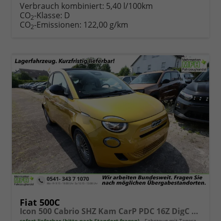
Verbrauch kombiniert:
5,40 l/100km
CO
-Klasse:
D
2
CO
-Emissionen:
122,00 g/km
2
Fiat 500C
Icon 500 Cabrio SHZ Kam CarP PDC 16Z DigC Klimaa
sofort lieferbar (bitte nach Standort fragen)
Fahrzeug mit Tageszulassung