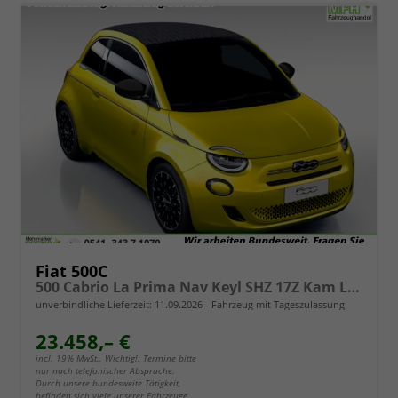
Fiat 500C
500 Cabrio La Prima Nav Keyl SHZ 17Z Kam LED Car
unverbindliche Lieferzeit:
11.09.2026
Fahrzeug mit Tageszulassung
23.458,– €
incl. 19% MwSt.. Wichtig!: Termine bitte
nur nach telefonischer Absprache.
Durch unsere bundesweite Tätigkeit,
befinden sich viele unserer Fahrzeuge