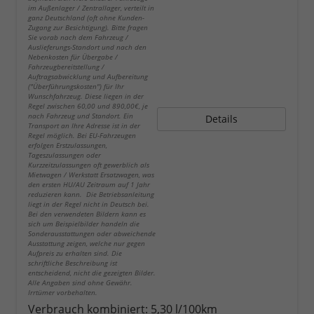
im Außenlager / Zentrallager, verteilt in
ganz Deutschland (oft ohne Kunden-
Zugang zur Besichtigung). Bitte fragen
Sie vorab nach dem Fahrzeug /
Auslieferungs-Standort und nach den
Nebenkosten für Übergabe /
Fahrzeugbereitstellung /
Auftragsabwicklung und Aufbereitung
("Überführungskosten") für Ihr
Wunschfahrzeug. Diese liegen in der
Regel zwischen 60,00 und 890,00€, je
nach Fahrzeug und Standort. Ein
Details
Transport an Ihre Adresse ist in der
Regel möglich. Bei EU-Fahrzeugen
erfolgen Erstzulassungen,
Tageszulassungen oder
Kurzzeitzulassungen oft gewerblich als
Mietwagen / Werkstatt Ersatzwagen, was
den ersten HU/AU Zeitraum auf 1 Jahr
reduzieren kann. Die Betriebsanleitung
liegt in der Regel nicht in Deutsch bei.
Bei den verwendeten Bildern kann es
sich um Beispielbilder handeln die
Sonderausstattungen oder abweichende
Ausstattung zeigen, welche nur gegen
Aufpreis zu erhalten sind. Die
schriftliche Beschreibung ist
entscheidend, nicht die gezeigten Bilder.
Alle Angaben sind ohne Gewähr.
Irrtümer vorbehalten.
Verbrauch kombiniert:
5,30 l/100km