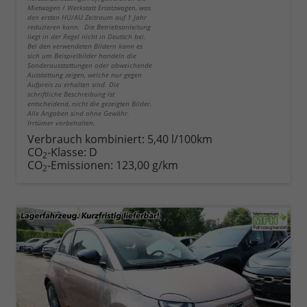
Mietwagen / Werkstatt Ersatzwagen, was
den ersten HU/AU Zeitraum auf 1 Jahr
reduzieren kann. Die Betriebsanleitung
liegt in der Regel nicht in Deutsch bei.
Bei den verwendeten Bildern kann es
sich um Beispielbilder handeln die
Sonderausstattungen oder abweichende
Ausstattung zeigen, welche nur gegen
Aufpreis zu erhalten sind. Die
schriftliche Beschreibung ist
entscheidend, nicht die gezeigten Bilder.
Alle Angaben sind ohne Gewähr.
Irrtümer vorbehalten.
Verbrauch kombiniert:
5,40 l/100km
CO
-Klasse:
D
2
CO
-Emissionen:
123,00 g/km
2