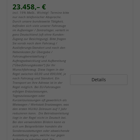
23.458,– €
incl. 19% MwSt.. Wichtig!: Termine bitte
nur nach telefonischer Absprache.
Durch unsere bundesweite Tätigkeit,
befinden sich viele unserer Fahrzeuge
im Außenlager / Zentrallager, verteilt in
ganz Deutschland (oft ohne Kunden-
Zugang zur Besichtigung). Bitte fragen
Sie vorab nach dem Fahrzeug /
Auslieferungs-Standort und nach den
Nebenkosten für Übergabe /
Fahrzeugbereitstellung /
Auftragsabwicklung und Aufbereitung
("Überführungskosten") für Ihr
Wunschfahrzeug. Diese liegen in der
Regel zwischen 60,00 und 890,00€, je
nach Fahrzeug und Standort. Ein
Details
Transport an Ihre Adresse ist in der
Regel möglich. Bei EU-Fahrzeugen
erfolgen Erstzulassungen,
Tageszulassungen oder
Kurzzeitzulassungen oft gewerblich als
Mietwagen / Werkstatt Ersatzwagen, was
den ersten HU/AU Zeitraum auf 1 Jahr
reduzieren kann. Die Betriebsanleitung
liegt in der Regel nicht in Deutsch bei.
Bei den verwendeten Bildern kann es
sich um Beispielbilder handeln die
Sonderausstattungen oder abweichende
Ausstattung zeigen, welche nur gegen
Aufpreis zu erhalten sind. Die