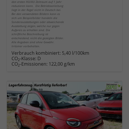
den ersten HU/AU Zeitraum auf 1 Jahr
reduzieren kann. Die Betriebsanleitung
liegt in der Regel nicht in Deutsch bei.
Bei den verwendeten Bildern kann es
sich um Beispielbilder handeln die
Sonderausstattungen oder abweichende
Ausstattung zeigen, welche nur gegen
Aufpreis zu erhalten sind. Die
schriftliche Beschreibung ist
entscheidend, nicht die gezeigten Bilder.
Alle Angaben sind ohne Gewähr.
Irrtümer vorbehalten.
Verbrauch kombiniert:
5,40 l/100km
CO
-Klasse:
D
2
CO
-Emissionen:
122,00 g/km
2