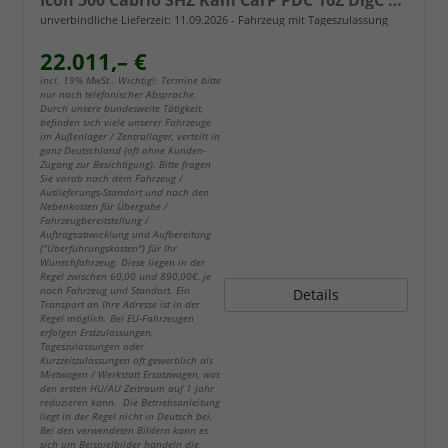
unverbindliche Lieferzeit:
11.09.2026
Fahrzeug mit Tageszulassung
22.011,– €
incl. 19% MwSt.. Wichtig!: Termine bitte
nur nach telefonischer Absprache.
Durch unsere bundesweite Tätigkeit,
befinden sich viele unserer Fahrzeuge
im Außenlager / Zentrallager, verteilt in
ganz Deutschland (oft ohne Kunden-
Zugang zur Besichtigung). Bitte fragen
Sie vorab nach dem Fahrzeug /
Auslieferungs-Standort und nach den
Nebenkosten für Übergabe /
Fahrzeugbereitstellung /
Auftragsabwicklung und Aufbereitung
("Überführungskosten") für Ihr
Wunschfahrzeug. Diese liegen in der
Regel zwischen 60,00 und 890,00€, je
nach Fahrzeug und Standort. Ein
Details
Transport an Ihre Adresse ist in der
Regel möglich. Bei EU-Fahrzeugen
erfolgen Erstzulassungen,
Tageszulassungen oder
Kurzzeitzulassungen oft gewerblich als
Mietwagen / Werkstatt Ersatzwagen, was
den ersten HU/AU Zeitraum auf 1 Jahr
reduzieren kann. Die Betriebsanleitung
liegt in der Regel nicht in Deutsch bei.
Bei den verwendeten Bildern kann es
sich um Beispielbilder handeln die