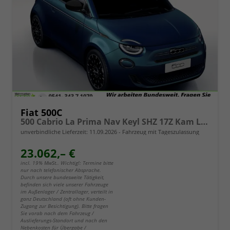
Fiat 500C
500 Cabrio La Prima Nav Keyl SHZ 17Z Kam LED Car
unverbindliche Lieferzeit:
11.09.2026
Fahrzeug mit Tageszulassung
23.062,– €
incl. 19% MwSt.. Wichtig!: Termine bitte
nur nach telefonischer Absprache.
Durch unsere bundesweite Tätigkeit,
befinden sich viele unserer Fahrzeuge
im Außenlager / Zentrallager, verteilt in
ganz Deutschland (oft ohne Kunden-
Zugang zur Besichtigung). Bitte fragen
Sie vorab nach dem Fahrzeug /
Auslieferungs-Standort und nach den
Nebenkosten für Übergabe /