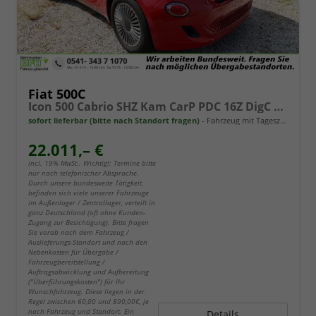
Fiat 500C
Icon 500 Cabrio SHZ Kam CarP PDC 16Z DigC Klimaa
sofort lieferbar (bitte nach Standort fragen)
Fahrzeug mit Tageszulassung
22.011,– €
incl. 19% MwSt.. Wichtig!: Termine bitte
nur nach telefonischer Absprache.
Durch unsere bundesweite Tätigkeit,
befinden sich viele unserer Fahrzeuge
im Außenlager / Zentrallager, verteilt in
ganz Deutschland (oft ohne Kunden-
Zugang zur Besichtigung). Bitte fragen
Sie vorab nach dem Fahrzeug /
Auslieferungs-Standort und nach den
Nebenkosten für Übergabe /
Fahrzeugbereitstellung /
Auftragsabwicklung und Aufbereitung
("Überführungskosten") für Ihr
Wunschfahrzeug. Diese liegen in der
Regel zwischen 60,00 und 890,00€, je
nach Fahrzeug und Standort. Ein
Details