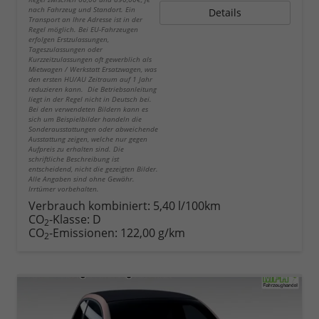
nach Fahrzeug und Standort. Ein
Details
Transport an Ihre Adresse ist in der
Regel möglich. Bei EU-Fahrzeugen
erfolgen Erstzulassungen,
Tageszulassungen oder
Kurzzeitzulassungen oft gewerblich als
Mietwagen / Werkstatt Ersatzwagen, was
den ersten HU/AU Zeitraum auf 1 Jahr
reduzieren kann. Die Betriebsanleitung
liegt in der Regel nicht in Deutsch bei.
Bei den verwendeten Bildern kann es
sich um Beispielbilder handeln die
Sonderausstattungen oder abweichende
Ausstattung zeigen, welche nur gegen
Aufpreis zu erhalten sind. Die
schriftliche Beschreibung ist
entscheidend, nicht die gezeigten Bilder.
Alle Angaben sind ohne Gewähr.
Irrtümer vorbehalten.
Verbrauch kombiniert:
5,40 l/100km
CO
-Klasse:
D
2
CO
-Emissionen:
122,00 g/km
2