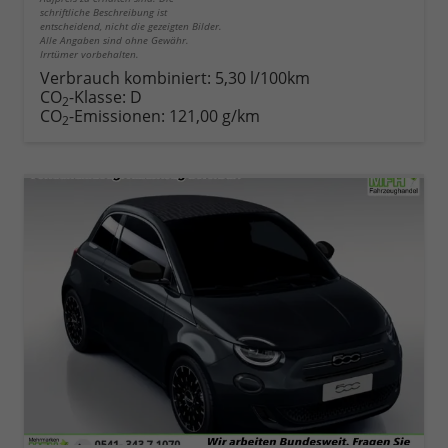
schriftliche Beschreibung ist
entscheidend, nicht die gezeigten Bilder.
Alle Angaben sind ohne Gewähr.
Irrtümer vorbehalten.
Verbrauch kombiniert:
5,30 l/100km
CO
-Klasse:
D
2
CO
-Emissionen:
121,00 g/km
2