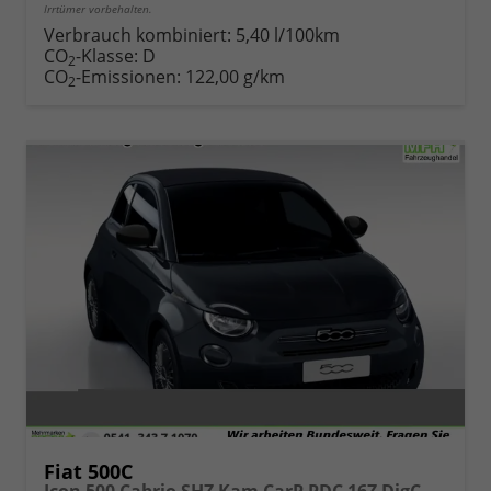
Irrtümer vorbehalten.
Verbrauch kombiniert:
5,40 l/100km
CO
-Klasse:
D
2
CO
-Emissionen:
122,00 g/km
2
Fiat 500C
Icon 500 Cabrio SHZ Kam CarP PDC 16Z DigC Klimaa