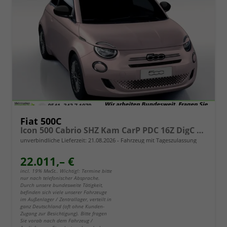
Fiat 500C
Icon 500 Cabrio SHZ Kam CarP PDC 16Z DigC Klimaa
unverbindliche Lieferzeit:
21.08.2026
Fahrzeug mit Tageszulassung
22.011,– €
incl. 19% MwSt.. Wichtig!: Termine bitte
nur nach telefonischer Absprache.
Durch unsere bundesweite Tätigkeit,
befinden sich viele unserer Fahrzeuge
im Außenlager / Zentrallager, verteilt in
ganz Deutschland (oft ohne Kunden-
Zugang zur Besichtigung). Bitte fragen
Sie vorab nach dem Fahrzeug /