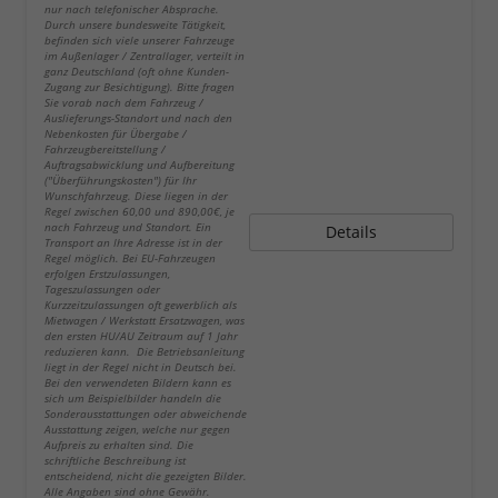
nur nach telefonischer Absprache.
Durch unsere bundesweite Tätigkeit,
befinden sich viele unserer Fahrzeuge
im Außenlager / Zentrallager, verteilt in
ganz Deutschland (oft ohne Kunden-
Zugang zur Besichtigung). Bitte fragen
Sie vorab nach dem Fahrzeug /
Auslieferungs-Standort und nach den
Nebenkosten für Übergabe /
Fahrzeugbereitstellung /
Auftragsabwicklung und Aufbereitung
("Überführungskosten") für Ihr
Wunschfahrzeug. Diese liegen in der
Regel zwischen 60,00 und 890,00€, je
nach Fahrzeug und Standort. Ein
Details
Transport an Ihre Adresse ist in der
Regel möglich. Bei EU-Fahrzeugen
erfolgen Erstzulassungen,
Tageszulassungen oder
Kurzzeitzulassungen oft gewerblich als
Mietwagen / Werkstatt Ersatzwagen, was
den ersten HU/AU Zeitraum auf 1 Jahr
reduzieren kann. Die Betriebsanleitung
liegt in der Regel nicht in Deutsch bei.
Bei den verwendeten Bildern kann es
sich um Beispielbilder handeln die
Sonderausstattungen oder abweichende
Ausstattung zeigen, welche nur gegen
Aufpreis zu erhalten sind. Die
schriftliche Beschreibung ist
entscheidend, nicht die gezeigten Bilder.
Alle Angaben sind ohne Gewähr.