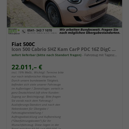
Fiat 500C
Icon 500 Cabrio SHZ Kam CarP PDC 16Z DigC Klimaa
sofort lieferbar (bitte nach Standort fragen)
Fahrzeug mit Tageszulassung
22.011,– €
incl. 19% MwSt.. Wichtig!: Termine bitte
nur nach telefonischer Absprache.
Durch unsere bundesweite Tätigkeit,
befinden sich viele unserer Fahrzeuge
im Außenlager / Zentrallager, verteilt in
ganz Deutschland (oft ohne Kunden-
Zugang zur Besichtigung). Bitte fragen
Sie vorab nach dem Fahrzeug /
Auslieferungs-Standort und nach den
Nebenkosten für Übergabe /
Fahrzeugbereitstellung /
Auftragsabwicklung und Aufbereitung
("Überführungskosten") für Ihr
Wunschfahrzeug. Diese liegen in der
Regel zwischen 60,00 und 890,00€, je