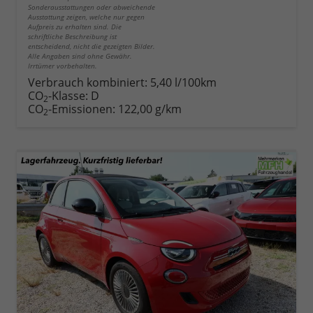
Sonderausstattungen oder abweichende
Ausstattung zeigen, welche nur gegen
Aufpreis zu erhalten sind. Die
schriftliche Beschreibung ist
entscheidend, nicht die gezeigten Bilder.
Alle Angaben sind ohne Gewähr.
Irrtümer vorbehalten.
Verbrauch kombiniert:
5,40 l/100km
CO
-Klasse:
D
2
CO
-Emissionen:
122,00 g/km
2