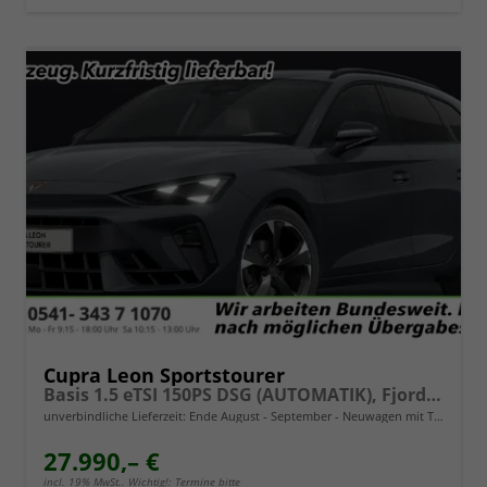
Cupra Leon Sportstourer
Basis 1.5 eTSI 150PS DSG (AUTOMATIK), Fjord-Blau, 18" Alu Garbi, Sitzheizung, M-Lederlenkrad beheizt, Parksensoren vorne und hinten, Adaptiver Tempomat, 3-Zonen-Climatronic, Radio 12,9" + Full Link (Navi-Funktion über Smartphone), Elektr. Heckklappe
unverbindliche Lieferzeit: Ende August - September
Neuwagen mit Tageszulassung
27.990,– €
incl. 19% MwSt.. Wichtig!: Termine bitte