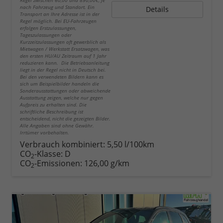
Regel zwischen 60,00 und 890,00€, je
nach Fahrzeug und Standort. Ein
Details
Transport an Ihre Adresse ist in der
Regel möglich. Bei EU-Fahrzeugen
erfolgen Erstzulassungen,
Tageszulassungen oder
Kurzzeitzulassungen oft gewerblich als
Mietwagen / Werkstatt Ersatzwagen, was
den ersten HU/AU Zeitraum auf 1 Jahr
reduzieren kann. Die Betriebsanleitung
liegt in der Regel nicht in Deutsch bei.
Bei den verwendeten Bildern kann es
sich um Beispielbilder handeln die
Sonderausstattungen oder abweichende
Ausstattung zeigen, welche nur gegen
Aufpreis zu erhalten sind. Die
schriftliche Beschreibung ist
entscheidend, nicht die gezeigten Bilder.
Alle Angaben sind ohne Gewähr.
Irrtümer vorbehalten.
Verbrauch kombiniert:
5,50 l/100km
CO
-Klasse:
D
2
CO
-Emissionen:
126,00 g/km
2