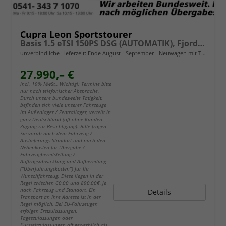
Cupra Leon Sportstourer
Basis 1.5 eTSI 150PS DSG (AUTOMATIK), Fjord-Blau, 18" Alu Garbi, Sitzheizung, M-Lederlenkrad beheizt, Parksensoren vorne und hinten, Adaptiver Tempomat, 3-Zonen-Climatronic, Radio 12,9" + Full Link (Navi-Funktion über Smartphone), Elektr. Heckklappe
unverbindliche Lieferzeit: Ende August - September
Neuwagen mit Tageszulassung
27.990,– €
incl. 19% MwSt.. Wichtig!: Termine bitte
nur nach telefonischer Absprache.
Durch unsere bundesweite Tätigkeit,
befinden sich viele unserer Fahrzeuge
im Außenlager / Zentrallager, verteilt in
ganz Deutschland (oft ohne Kunden-
Zugang zur Besichtigung). Bitte fragen
Sie vorab nach dem Fahrzeug /
Auslieferungs-Standort und nach den
Nebenkosten für Übergabe /
Fahrzeugbereitstellung /
Auftragsabwicklung und Aufbereitung
("Überführungskosten") für Ihr
Wunschfahrzeug. Diese liegen in der
Regel zwischen 60,00 und 890,00€, je
nach Fahrzeug und Standort. Ein
Details
Transport an Ihre Adresse ist in der
Regel möglich. Bei EU-Fahrzeugen
erfolgen Erstzulassungen,
Tageszulassungen oder
Kurzzeitzulassungen oft gewerblich als