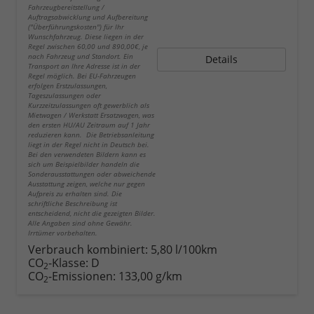
Fahrzeugbereitstellung /
Auftragsabwicklung und Aufbereitung
("Überführungskosten") für Ihr
Wunschfahrzeug. Diese liegen in der
Regel zwischen 60,00 und 890,00€, je
nach Fahrzeug und Standort. Ein
Details
Transport an Ihre Adresse ist in der
Regel möglich. Bei EU-Fahrzeugen
erfolgen Erstzulassungen,
Tageszulassungen oder
Kurzzeitzulassungen oft gewerblich als
Mietwagen / Werkstatt Ersatzwagen, was
den ersten HU/AU Zeitraum auf 1 Jahr
reduzieren kann. Die Betriebsanleitung
liegt in der Regel nicht in Deutsch bei.
Bei den verwendeten Bildern kann es
sich um Beispielbilder handeln die
Sonderausstattungen oder abweichende
Ausstattung zeigen, welche nur gegen
Aufpreis zu erhalten sind. Die
schriftliche Beschreibung ist
entscheidend, nicht die gezeigten Bilder.
Alle Angaben sind ohne Gewähr.
Irrtümer vorbehalten.
Verbrauch kombiniert:
5,80 l/100km
CO
-Klasse:
D
2
CO
-Emissionen:
133,00 g/km
2