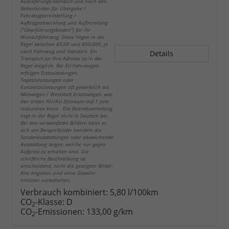
Auslieferungs-Standort und nach den
Nebenkosten für Übergabe /
Fahrzeugbereitstellung /
Auftragsabwicklung und Aufbereitung
("Überführungskosten") für Ihr
Wunschfahrzeug. Diese liegen in der
Regel zwischen 60,00 und 890,00€, je
nach Fahrzeug und Standort. Ein
Details
Transport an Ihre Adresse ist in der
Regel möglich. Bei EU-Fahrzeugen
erfolgen Erstzulassungen,
Tageszulassungen oder
Kurzzeitzulassungen oft gewerblich als
Mietwagen / Werkstatt Ersatzwagen, was
den ersten HU/AU Zeitraum auf 1 Jahr
reduzieren kann. Die Betriebsanleitung
liegt in der Regel nicht in Deutsch bei.
Bei den verwendeten Bildern kann es
sich um Beispielbilder handeln die
Sonderausstattungen oder abweichende
Ausstattung zeigen, welche nur gegen
Aufpreis zu erhalten sind. Die
schriftliche Beschreibung ist
entscheidend, nicht die gezeigten Bilder.
Alle Angaben sind ohne Gewähr.
Irrtümer vorbehalten.
Verbrauch kombiniert:
5,80 l/100km
CO
-Klasse:
D
2
CO
-Emissionen:
133,00 g/km
2