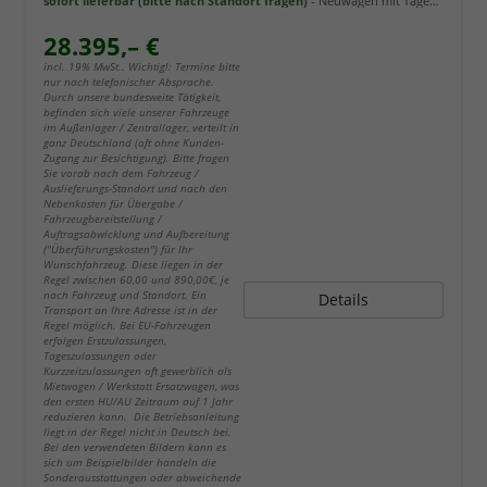
sofort lieferbar (bitte nach Standort fragen)
Neuwagen mit Tageszulassung
28.395,– €
incl. 19% MwSt.. Wichtig!: Termine bitte
nur nach telefonischer Absprache.
Durch unsere bundesweite Tätigkeit,
befinden sich viele unserer Fahrzeuge
im Außenlager / Zentrallager, verteilt in
ganz Deutschland (oft ohne Kunden-
Zugang zur Besichtigung). Bitte fragen
Sie vorab nach dem Fahrzeug /
Auslieferungs-Standort und nach den
Nebenkosten für Übergabe /
Fahrzeugbereitstellung /
Auftragsabwicklung und Aufbereitung
("Überführungskosten") für Ihr
Wunschfahrzeug. Diese liegen in der
Regel zwischen 60,00 und 890,00€, je
nach Fahrzeug und Standort. Ein
Details
Transport an Ihre Adresse ist in der
Regel möglich. Bei EU-Fahrzeugen
erfolgen Erstzulassungen,
Tageszulassungen oder
Kurzzeitzulassungen oft gewerblich als
Mietwagen / Werkstatt Ersatzwagen, was
den ersten HU/AU Zeitraum auf 1 Jahr
reduzieren kann. Die Betriebsanleitung
liegt in der Regel nicht in Deutsch bei.
Bei den verwendeten Bildern kann es
sich um Beispielbilder handeln die
Sonderausstattungen oder abweichende