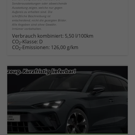
Sonderausstattungen oder abweichende
Ausstattung zeigen, welche nur gegen
Aufpreis zu erhalten sind. Die
schriftliche Beschreibung ist
entscheidend, nicht die gezeigten Bilder.
Alle Angaben sind ohne Gewähr.
Irrtümer vorbehalten.
Verbrauch kombiniert:
5,50 l/100km
CO
-Klasse:
D
2
CO
-Emissionen:
126,00 g/km
2