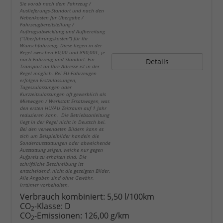
Sie vorab nach dem Fahrzeug /
Auslieferungs-Standort und nach den
Nebenkosten für Übergabe /
Fahrzeugbereitstellung /
Auftragsabwicklung und Aufbereitung
("Überführungskosten") für Ihr
Wunschfahrzeug. Diese liegen in der
Regel zwischen 60,00 und 890,00€, je
nach Fahrzeug und Standort. Ein
Details
Transport an Ihre Adresse ist in der
Regel möglich. Bei EU-Fahrzeugen
erfolgen Erstzulassungen,
Tageszulassungen oder
Kurzzeitzulassungen oft gewerblich als
Mietwagen / Werkstatt Ersatzwagen, was
den ersten HU/AU Zeitraum auf 1 Jahr
reduzieren kann. Die Betriebsanleitung
liegt in der Regel nicht in Deutsch bei.
Bei den verwendeten Bildern kann es
sich um Beispielbilder handeln die
Sonderausstattungen oder abweichende
Ausstattung zeigen, welche nur gegen
Aufpreis zu erhalten sind. Die
schriftliche Beschreibung ist
entscheidend, nicht die gezeigten Bilder.
Alle Angaben sind ohne Gewähr.
Irrtümer vorbehalten.
Verbrauch kombiniert:
5,50 l/100km
CO
-Klasse:
D
2
CO
-Emissionen:
126,00 g/km
2