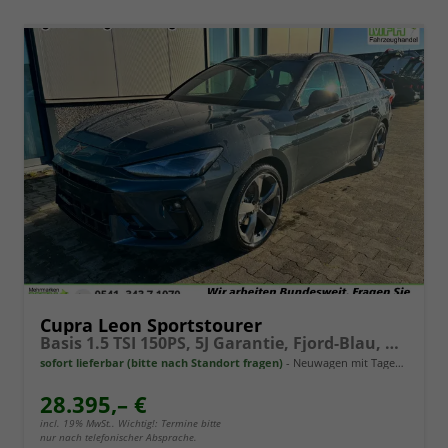
Cupra Leon Sportstourer
Basis 1.5 TSI 150PS, 5J Garantie, Fjord-Blau, ANHÄNGERKUPPLUNG, EDGE-PAKET (KEYLESS, ALARM, RÜCKFAHRKAMERA), SCHALENSITZE / FAHRERSITZ ELEKTRISCH, SITZHEIZUNG, 18" ALU, ELEKTR. HECKKLAPPE, 3Z-Climatronic, ACC, Full Link, Parksensoren v/h, Privacy-Glas
sofort lieferbar (bitte nach Standort fragen)
Neuwagen mit Tageszulassung
28.395,– €
incl. 19% MwSt.. Wichtig!: Termine bitte
nur nach telefonischer Absprache.