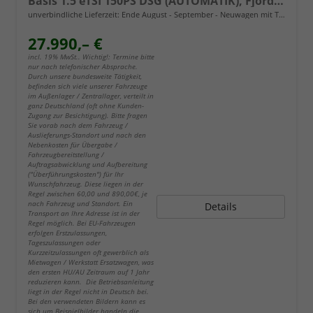
Basis 1.5 eTSI 150PS DSG (AUTOMATIK), Fjord-Blau, 18" Alu Garbi, Sitzheizung, M-Lederlenkrad beheizt, Parksensoren vorne und hinten, Adaptiver Tempomat, 3-Zonen-Climatronic, Radio 12,9" + Full Link (Navi-Funktion über Smartphone), Elektr. Heckklappe
unverbindliche Lieferzeit: Ende August - September
Neuwagen mit Tageszulassung
27.990,– €
incl. 19% MwSt.. Wichtig!: Termine bitte
nur nach telefonischer Absprache.
Durch unsere bundesweite Tätigkeit,
befinden sich viele unserer Fahrzeuge
im Außenlager / Zentrallager, verteilt in
ganz Deutschland (oft ohne Kunden-
Zugang zur Besichtigung). Bitte fragen
Sie vorab nach dem Fahrzeug /
Auslieferungs-Standort und nach den
Nebenkosten für Übergabe /
Fahrzeugbereitstellung /
Auftragsabwicklung und Aufbereitung
("Überführungskosten") für Ihr
Wunschfahrzeug. Diese liegen in der
Regel zwischen 60,00 und 890,00€, je
nach Fahrzeug und Standort. Ein
Details
Transport an Ihre Adresse ist in der
Regel möglich. Bei EU-Fahrzeugen
erfolgen Erstzulassungen,
Tageszulassungen oder
Kurzzeitzulassungen oft gewerblich als
Mietwagen / Werkstatt Ersatzwagen, was
den ersten HU/AU Zeitraum auf 1 Jahr
reduzieren kann. Die Betriebsanleitung
liegt in der Regel nicht in Deutsch bei.
Bei den verwendeten Bildern kann es
sich um Beispielbilder handeln die