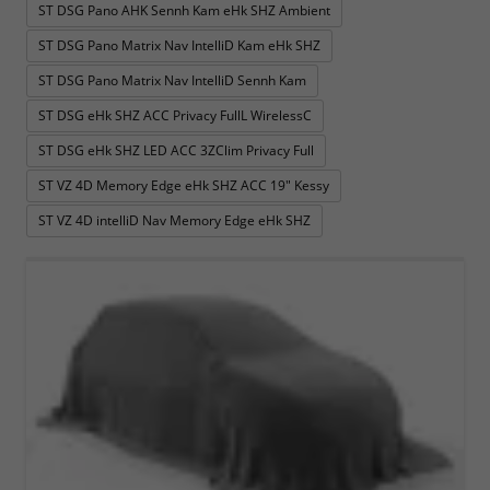
ST DSG Pano AHK Sennh Kam eHk SHZ Ambient
ST DSG Pano Matrix Nav IntelliD Kam eHk SHZ
ST DSG Pano Matrix Nav IntelliD Sennh Kam
ST DSG eHk SHZ ACC Privacy FullL WirelessC
ST DSG eHk SHZ LED ACC 3ZClim Privacy Full
ST VZ 4D Memory Edge eHk SHZ ACC 19" Kessy
ST VZ 4D intelliD Nav Memory Edge eHk SHZ