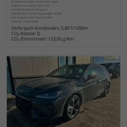
Ausstattung zeigen, welche nur gegen
Aufpreis zu erhalten sind. Die
schriftliche Beschreibung ist
entscheidend, nicht die gezeigten Bilder.
Alle Angaben sind ohne Gewähr.
Irrtümer vorbehalten.
Verbrauch kombiniert:
5,80 l/100km
CO
-Klasse:
D
2
CO
-Emissionen:
133,00 g/km
2