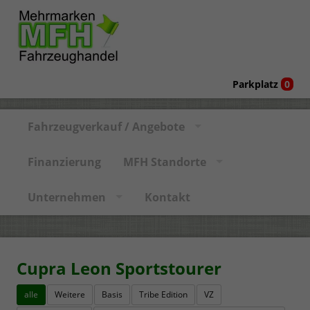
Parkplatz
0
Fahrzeugverkauf / Angebote
Finanzierung
MFH Standorte
Unternehmen
Kontakt
Cupra Leon Sportstourer
alle
Weitere
Basis
Tribe Edition
VZ