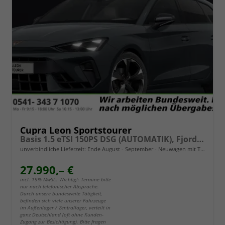
Cupra Leon Sportstourer
Basis 1.5 eTSI 150PS DSG (AUTOMATIK), Fjord-Blau, 18" Alu Garbi, Sitzheizung, M-Lederlenkrad beheizt, Parksensoren vorne und hinten, Adaptiver Tempomat, 3-Zonen-Climatronic, Radio 12,9" + Full Link (Navi-Funktion über Smartphone), Elektr. Heckklappe
unverbindliche Lieferzeit: Ende August - September
Neuwagen mit Tageszulassung
27.990,– €
incl. 19% MwSt.. Wichtig!: Termine bitte
nur nach telefonischer Absprache.
Durch unsere bundesweite Tätigkeit,
befinden sich viele unserer Fahrzeuge
im Außenlager / Zentrallager, verteilt in
ganz Deutschland (oft ohne Kunden-
Zugang zur Besichtigung). Bitte fragen