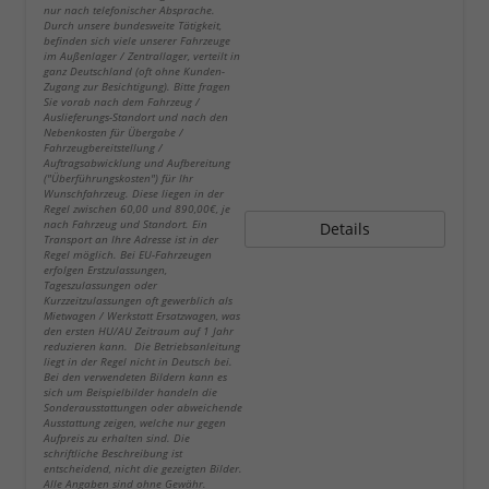
nur nach telefonischer Absprache.
Durch unsere bundesweite Tätigkeit,
befinden sich viele unserer Fahrzeuge
im Außenlager / Zentrallager, verteilt in
ganz Deutschland (oft ohne Kunden-
Zugang zur Besichtigung). Bitte fragen
Sie vorab nach dem Fahrzeug /
Auslieferungs-Standort und nach den
Nebenkosten für Übergabe /
Fahrzeugbereitstellung /
Auftragsabwicklung und Aufbereitung
("Überführungskosten") für Ihr
Wunschfahrzeug. Diese liegen in der
Regel zwischen 60,00 und 890,00€, je
nach Fahrzeug und Standort. Ein
Details
Transport an Ihre Adresse ist in der
Regel möglich. Bei EU-Fahrzeugen
erfolgen Erstzulassungen,
Tageszulassungen oder
Kurzzeitzulassungen oft gewerblich als
Mietwagen / Werkstatt Ersatzwagen, was
den ersten HU/AU Zeitraum auf 1 Jahr
reduzieren kann. Die Betriebsanleitung
liegt in der Regel nicht in Deutsch bei.
Bei den verwendeten Bildern kann es
sich um Beispielbilder handeln die
Sonderausstattungen oder abweichende
Ausstattung zeigen, welche nur gegen
Aufpreis zu erhalten sind. Die
schriftliche Beschreibung ist
entscheidend, nicht die gezeigten Bilder.
Alle Angaben sind ohne Gewähr.