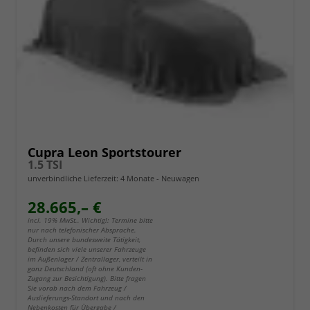
Cupra Leon Sportstourer
1.5 TSI
unverbindliche Lieferzeit:
4 Monate
Neuwagen
28.665,– €
incl. 19% MwSt.. Wichtig!: Termine bitte
nur nach telefonischer Absprache.
Durch unsere bundesweite Tätigkeit,
befinden sich viele unserer Fahrzeuge
im Außenlager / Zentrallager, verteilt in
ganz Deutschland (oft ohne Kunden-
Zugang zur Besichtigung). Bitte fragen
Sie vorab nach dem Fahrzeug /
Auslieferungs-Standort und nach den
Nebenkosten für Übergabe /