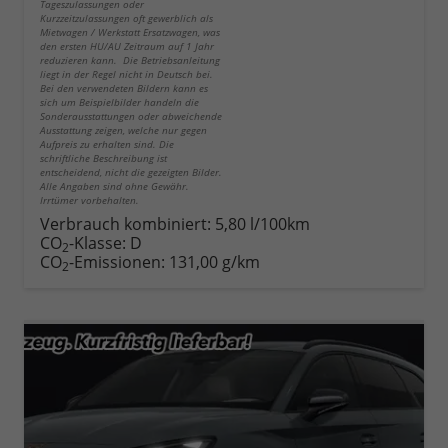
Tageszulassungen oder
Kurzzeitzulassungen oft gewerblich als
Mietwagen / Werkstatt Ersatzwagen, was
den ersten HU/AU Zeitraum auf 1 Jahr
reduzieren kann. Die Betriebsanleitung
liegt in der Regel nicht in Deutsch bei.
Bei den verwendeten Bildern kann es
sich um Beispielbilder handeln die
Sonderausstattungen oder abweichende
Ausstattung zeigen, welche nur gegen
Aufpreis zu erhalten sind. Die
schriftliche Beschreibung ist
entscheidend, nicht die gezeigten Bilder.
Alle Angaben sind ohne Gewähr.
Irrtümer vorbehalten.
Verbrauch kombiniert:
5,80 l/100km
CO
-Klasse:
D
2
CO
-Emissionen:
131,00 g/km
2