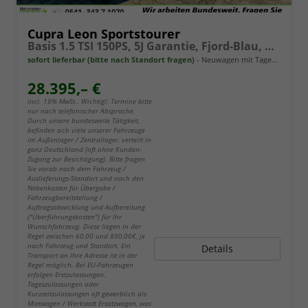
Cupra Leon Sportstourer
Basis 1.5 TSI 150PS, 5J Garantie, Fjord-Blau, ANHÄNGERKUPPLUNG, EDGE-PAKET (KEYLESS, ALARM, RÜCKFAHRKAMERA), SCHALENSITZE / FAHRERSITZ ELEKTRISCH, SITZHEIZUNG, 18" ALU, ELEKTR. HECKKLAPPE, 3Z-Climatronic, ACC, Full Link, Parksensoren v/h, Privacy-Glas
sofort lieferbar (bitte nach Standort fragen)
Neuwagen mit Tageszulassung
28.395,– €
incl. 19% MwSt.. Wichtig!: Termine bitte
nur nach telefonischer Absprache.
Durch unsere bundesweite Tätigkeit,
befinden sich viele unserer Fahrzeuge
im Außenlager / Zentrallager, verteilt in
ganz Deutschland (oft ohne Kunden-
Zugang zur Besichtigung). Bitte fragen
Sie vorab nach dem Fahrzeug /
Auslieferungs-Standort und nach den
Nebenkosten für Übergabe /
Fahrzeugbereitstellung /
Auftragsabwicklung und Aufbereitung
("Überführungskosten") für Ihr
Wunschfahrzeug. Diese liegen in der
Regel zwischen 60,00 und 890,00€, je
nach Fahrzeug und Standort. Ein
Details
Transport an Ihre Adresse ist in der
Regel möglich. Bei EU-Fahrzeugen
erfolgen Erstzulassungen,
Tageszulassungen oder
Kurzzeitzulassungen oft gewerblich als
Mietwagen / Werkstatt Ersatzwagen, was