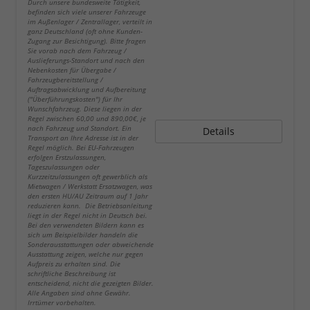
Durch unsere bundesweite Tätigkeit,
befinden sich viele unserer Fahrzeuge
im Außenlager / Zentrallager, verteilt in
ganz Deutschland (oft ohne Kunden-
Zugang zur Besichtigung). Bitte fragen
Sie vorab nach dem Fahrzeug /
Auslieferungs-Standort und nach den
Nebenkosten für Übergabe /
Fahrzeugbereitstellung /
Auftragsabwicklung und Aufbereitung
("Überführungskosten") für Ihr
Wunschfahrzeug. Diese liegen in der
Regel zwischen 60,00 und 890,00€, je
nach Fahrzeug und Standort. Ein
Details
Transport an Ihre Adresse ist in der
Regel möglich. Bei EU-Fahrzeugen
erfolgen Erstzulassungen,
Tageszulassungen oder
Kurzzeitzulassungen oft gewerblich als
Mietwagen / Werkstatt Ersatzwagen, was
den ersten HU/AU Zeitraum auf 1 Jahr
reduzieren kann. Die Betriebsanleitung
liegt in der Regel nicht in Deutsch bei.
Bei den verwendeten Bildern kann es
sich um Beispielbilder handeln die
Sonderausstattungen oder abweichende
Ausstattung zeigen, welche nur gegen
Aufpreis zu erhalten sind. Die
schriftliche Beschreibung ist
entscheidend, nicht die gezeigten Bilder.
Alle Angaben sind ohne Gewähr.
Irrtümer vorbehalten.