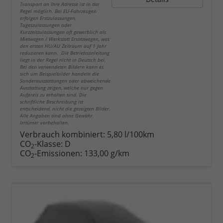
Transport an Ihre Adresse ist in der
Regel möglich. Bei EU-Fahrzeugen
erfolgen Erstzulassungen,
Tageszulassungen oder
Kurzzeitzulassungen oft gewerblich als
Mietwagen / Werkstatt Ersatzwagen, was
den ersten HU/AU Zeitraum auf 1 Jahr
reduzieren kann. Die Betriebsanleitung
liegt in der Regel nicht in Deutsch bei.
Bei den verwendeten Bildern kann es
sich um Beispielbilder handeln die
Sonderausstattungen oder abweichende
Ausstattung zeigen, welche nur gegen
Aufpreis zu erhalten sind. Die
schriftliche Beschreibung ist
entscheidend, nicht die gezeigten Bilder.
Alle Angaben sind ohne Gewähr.
Irrtümer vorbehalten.
Verbrauch kombiniert:
5,80 l/100km
CO
-Klasse:
D
2
CO
-Emissionen:
133,00 g/km
2