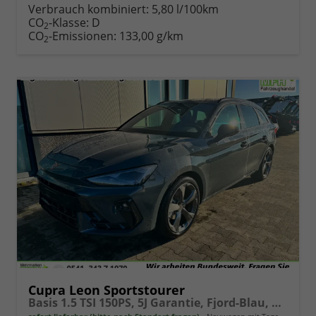
Verbrauch kombiniert:
5,80 l/100km
CO
-Klasse:
D
2
CO
-Emissionen:
133,00 g/km
2
Cupra Leon Sportstourer
Basis 1.5 TSI 150PS, 5J Garantie, Fjord-Blau, ANHÄNGERKUPPLUNG, EDGE-PAKET (KEYLESS, ALARM, RÜCKFAHRKAMERA), SCHALENSITZE / FAHRERSITZ ELEKTRISCH, SITZHEIZUNG, 18" ALU, ELEKTR. HECKKLAPPE, 3Z-Climatronic, ACC, Full Link, Parksensoren v/h, Privacy-Glas