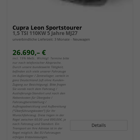
Cupra Leon Sportstourer
1,5 TSI 110KW 5 Jahre MJ27
unverbindliche Lieferzeit:
3 Monate
Neuwagen
26.690,– €
incl. 19% MwSt.. Wichtig!: Termine bitte
nur nach telefonischer Absprache.
Durch unsere bundesweite Tätigkeit,
befinden sich viele unserer Fahrzeuge
im Außenlager / Zentrallager, verteilt in
ganz Deutschland (oft ohne Kunden-
Zugang zur Besichtigung). Bitte fragen
Sie vorab nach dem Fahrzeug /
Auslieferungs-Standort und nach den
Nebenkosten für Übergabe /
Fahrzeugbereitstellung /
Auftragsabwicklung und Aufbereitung
("Überführungskosten") für Ihr
Wunschfahrzeug. Diese liegen in der
Regel zwischen 60,00 und 890,00€, je
nach Fahrzeug und Standort. Ein
Details
Transport an Ihre Adresse ist in der
Regel möglich. Bei EU-Fahrzeugen
erfolgen Erstzulassungen,