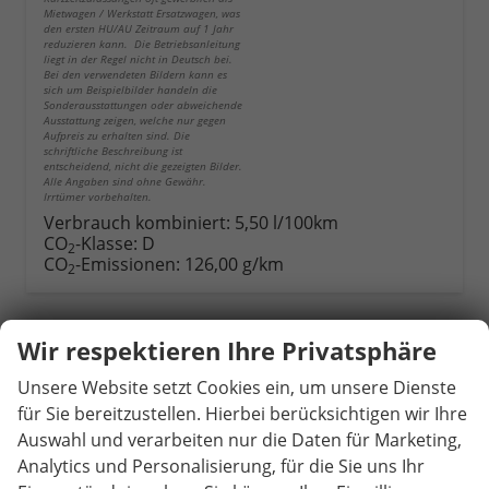
Mietwagen / Werkstatt Ersatzwagen, was
den ersten HU/AU Zeitraum auf 1 Jahr
reduzieren kann. Die Betriebsanleitung
liegt in der Regel nicht in Deutsch bei.
Bei den verwendeten Bildern kann es
sich um Beispielbilder handeln die
Sonderausstattungen oder abweichende
Ausstattung zeigen, welche nur gegen
Aufpreis zu erhalten sind. Die
schriftliche Beschreibung ist
entscheidend, nicht die gezeigten Bilder.
Alle Angaben sind ohne Gewähr.
Irrtümer vorbehalten.
Verbrauch kombiniert:
5,50 l/100km
CO
-Klasse:
D
2
CO
-Emissionen:
126,00 g/km
2
Wir respektieren Ihre Privatsphäre
Unsere Website setzt Cookies ein, um unsere Dienste
für Sie bereitzustellen. Hierbei berücksichtigen wir Ihre
Auswahl und verarbeiten nur die Daten für Marketing,
Analytics und Personalisierung, für die Sie uns Ihr