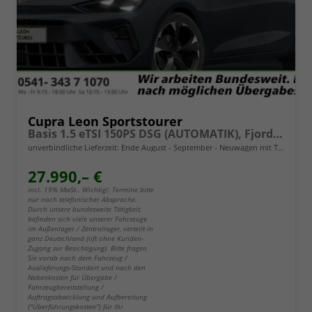
Cupra Leon Sportstourer
Basis 1.5 eTSI 150PS DSG (AUTOMATIK), Fjord-Blau, 18" Alu Garbi, Sitzheizung, M-Lederlenkrad beheizt, Parksensoren vorne und hinten, Adaptiver Tempomat, 3-Zonen-Climatronic, Radio 12,9" + Full Link (Navi-Funktion über Smartphone), Elektr. Heckklappe
unverbindliche Lieferzeit: Ende August - September
Neuwagen mit Tageszulassung
27.990,– €
incl. 19% MwSt.. Wichtig!: Termine bitte
nur nach telefonischer Absprache.
Durch unsere bundesweite Tätigkeit,
befinden sich viele unserer Fahrzeuge
im Außenlager / Zentrallager, verteilt in
ganz Deutschland (oft ohne Kunden-
Zugang zur Besichtigung). Bitte fragen
Sie vorab nach dem Fahrzeug /
Auslieferungs-Standort und nach den
Nebenkosten für Übergabe /
Fahrzeugbereitstellung /
Auftragsabwicklung und Aufbereitung
("Überführungskosten") für Ihr