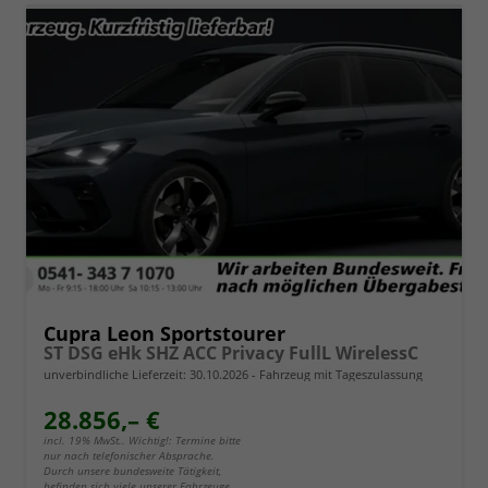
Cupra Leon Sportstourer
ST DSG eHk SHZ ACC Privacy FullL WirelessC
unverbindliche Lieferzeit:
30.10.2026
Fahrzeug mit Tageszulassung
28.856,– €
incl. 19% MwSt.. Wichtig!: Termine bitte
nur nach telefonischer Absprache.
Durch unsere bundesweite Tätigkeit,
befinden sich viele unserer Fahrzeuge