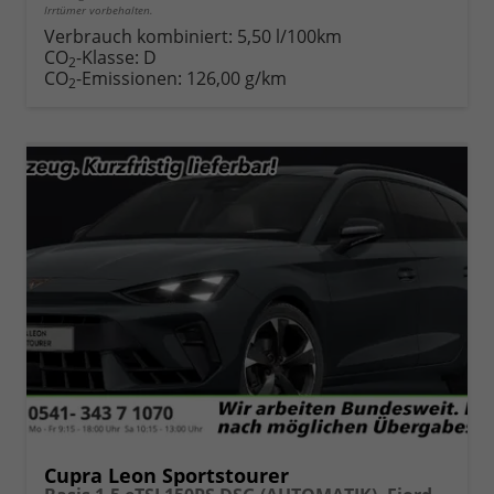
Irrtümer vorbehalten.
Verbrauch kombiniert:
5,50 l/100km
CO
-Klasse:
D
2
CO
-Emissionen:
126,00 g/km
2
Cupra Leon Sportstourer