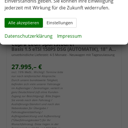
Einverständnis geben. Sie können Ihre Einwilligung
jederzeit mit Wirkung für die Zukunft widerrufen.
Alle akzeptieren
Einstellungen
Datenschutzerklärung
Impressum
Cupra Leon Sportstourer
Basis 1.5 eTSI 150PS DSG (AUTOMATIK), 18" Alu Garbi, Sitzheizung, M-Lederlenkrad beheizt, Parksensoren vorne und hinten, Adaptiver Tempomat, 3-Zonen-Climatronic, Radio 12,9" + Full Link (Navi-Funktion über Smartphone), Elektr. Heckklappe
unverbindliche Lieferzeit: 4-5 Monate
Neuwagen mit Tageszulassung
27.995,– €
incl. 19% MwSt.. Wichtig!: Termine bitte
nur nach telefonischer Absprache.
Durch unsere bundesweite Tätigkeit,
befinden sich viele unserer Fahrzeuge
im Außenlager / Zentrallager, verteilt in
ganz Deutschland (oft ohne Kunden-
Zugang zur Besichtigung). Bitte fragen
Sie vorab nach dem Fahrzeug /
Auslieferungs-Standort und nach den
Nebenkosten für Übergabe /
Fahrzeugbereitstellung /
Auftragsabwicklung und Aufbereitung
("Überführungskosten") für Ihr
Wunschfahrzeug. Diese liegen in der