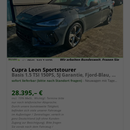
Cupra Leon Sportstourer
Basis 1.5 TSI 150PS, 5J Garantie, Fjord-Blau, ANHÄNGERKUPPLUNG, EDGE-PAKET (KEYLESS, ALARM, RÜCKFAHRKAMERA), SCHALENSITZE / FAHRERSITZ ELEKTRISCH, SITZHEIZUNG, 18" ALU, ELEKTR. HECKKLAPPE, 3Z-Climatronic, ACC, Full Link, Parksensoren v/h, Privacy-Glas
sofort lieferbar (bitte nach Standort fragen)
Neuwagen mit Tageszulassung
28.395,– €
incl. 19% MwSt.. Wichtig!: Termine bitte
nur nach telefonischer Absprache.
Durch unsere bundesweite Tätigkeit,
befinden sich viele unserer Fahrzeuge
im Außenlager / Zentrallager, verteilt in
ganz Deutschland (oft ohne Kunden-
Zugang zur Besichtigung). Bitte fragen
Sie vorab nach dem Fahrzeug /