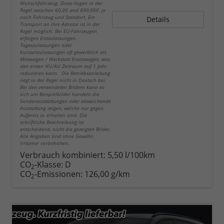
Wunschfahrzeug. Diese liegen in der
Regel zwischen 60,00 und 890,00€, je
nach Fahrzeug und Standort. Ein
Details
Transport an Ihre Adresse ist in der
Regel möglich. Bei EU-Fahrzeugen
erfolgen Erstzulassungen,
Tageszulassungen oder
Kurzzeitzulassungen oft gewerblich als
Mietwagen / Werkstatt Ersatzwagen, was
den ersten HU/AU Zeitraum auf 1 Jahr
reduzieren kann. Die Betriebsanleitung
liegt in der Regel nicht in Deutsch bei.
Bei den verwendeten Bildern kann es
sich um Beispielbilder handeln die
Sonderausstattungen oder abweichende
Ausstattung zeigen, welche nur gegen
Aufpreis zu erhalten sind. Die
schriftliche Beschreibung ist
entscheidend, nicht die gezeigten Bilder.
Alle Angaben sind ohne Gewähr.
Irrtümer vorbehalten.
Verbrauch kombiniert:
5,50 l/100km
CO
-Klasse:
D
2
CO
-Emissionen:
126,00 g/km
2