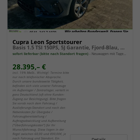
Cupra Leon Sportstourer
Basis 1.5 TSI 150PS, 5J Garantie, Fjord-Blau, ANHÄNGERKUPPLUNG, EDGE-PAKET (KEYLESS, ALARM, RÜCKFAHRKAMERA), SCHALENSITZE / FAHRERSITZ ELEKTRISCH, SITZHEIZUNG, 18" ALU, ELEKTR. HECKKLAPPE, 3Z-Climatronic, ACC, Full Link, Parksensoren v/h, Privacy-Glas
sofort lieferbar (bitte nach Standort fragen)
Neuwagen mit Tageszulassung
28.395,– €
incl. 19% MwSt.. Wichtig!: Termine bitte
nur nach telefonischer Absprache.
Durch unsere bundesweite Tätigkeit,
befinden sich viele unserer Fahrzeuge
im Außenlager / Zentrallager, verteilt in
ganz Deutschland (oft ohne Kunden-
Zugang zur Besichtigung). Bitte fragen
Sie vorab nach dem Fahrzeug /
Auslieferungs-Standort und nach den
Nebenkosten für Übergabe /
Fahrzeugbereitstellung /
Auftragsabwicklung und Aufbereitung
("Überführungskosten") für Ihr
Wunschfahrzeug. Diese liegen in der
Regel zwischen 60,00 und 890,00€, je
nach Fahrzeug und Standort. Ein
Details