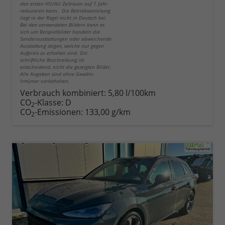
den ersten HU/AU Zeitraum auf 1 Jahr
reduzieren kann. Die Betriebsanleitung
liegt in der Regel nicht in Deutsch bei.
Bei den verwendeten Bildern kann es
sich um Beispielbilder handeln die
Sonderausstattungen oder abweichende
Ausstattung zeigen, welche nur gegen
Aufpreis zu erhalten sind. Die
schriftliche Beschreibung ist
entscheidend, nicht die gezeigten Bilder.
Alle Angaben sind ohne Gewähr.
Irrtümer vorbehalten.
Verbrauch kombiniert:
5,80 l/100km
CO
-Klasse:
D
2
CO
-Emissionen:
133,00 g/km
2