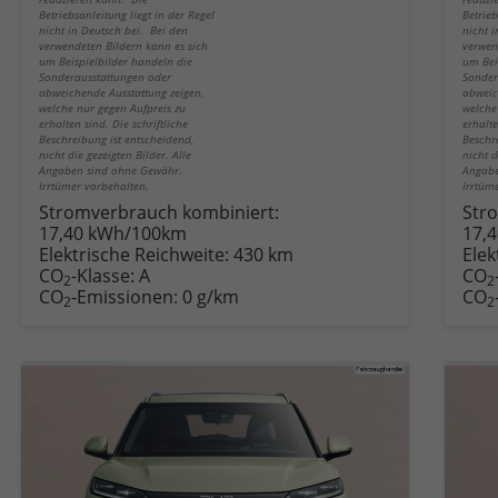
Betriebsanleitung liegt in der Regel
Betrieb
nicht in Deutsch bei. Bei den
nicht 
verwendeten Bildern kann es sich
verwen
um Beispielbilder handeln die
um Bei
Sonderausstattungen oder
Sonder
abweichende Ausstattung zeigen,
abweic
welche nur gegen Aufpreis zu
welche
erhalten sind. Die schriftliche
erhalte
Beschreibung ist entscheidend,
Beschr
nicht die gezeigten Bilder. Alle
nicht d
Angaben sind ohne Gewähr.
Angabe
Irrtümer vorbehalten.
Irrtüm
Stromverbrauch kombiniert:
Str
17,40 kWh/100km
17,
Elektrische Reichweite:
430 km
Elek
CO
-Klasse:
A
CO
2
2
CO
-Emissionen:
0 g/km
CO
2
2