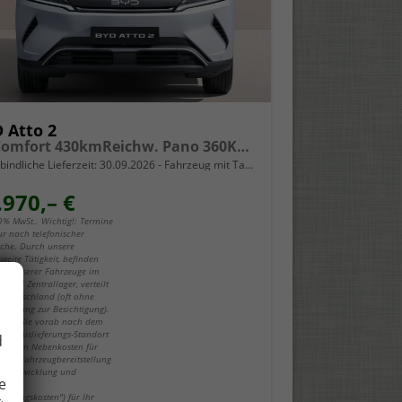
 Atto 2
EV Comfort 430kmReichw. Pano 360Kam SHZ
bindliche Lieferzeit:
30.09.2026
Fahrzeug mit Tageszulassung
.970,– €
19% MwSt.. Wichtig!: Termine
ur nach telefonischer
che. Durch unsere
weite Tätigkeit, befinden
iele unserer Fahrzeuge im
ger / Zentrallager, verteilt
z Deutschland (oft ohne
-Zugang zur Besichtigung).
fragen Sie vorab nach dem
ug / Auslieferungs-Standort
d
ch den Nebenkosten für
be / Fahrzeugbereitstellung
ragsabwicklung und
e
eitung
führungskosten") für Ihr