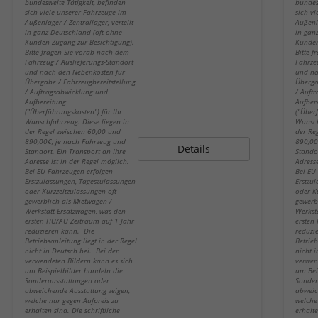
bundesweite Tätigkeit, befinden
bundes
sich viele unserer Fahrzeuge im
sich v
Außenlager / Zentrallager, verteilt
Außenla
in ganz Deutschland (oft ohne
in gan
Kunden-Zugang zur Besichtigung).
Kunden
Bitte fragen Sie vorab nach dem
Bitte 
Fahrzeug / Auslieferungs-Standort
Fahrze
und nach den Nebenkosten für
und na
Übergabe / Fahrzeugbereitstellung
Überga
/ Auftragsabwicklung und
/ Auft
Aufbereitung
Aufber
("Überführungskosten") für Ihr
("Über
Wunschfahrzeug. Diese liegen in
Wunsch
der Regel zwischen 60,00 und
der Re
890,00€, je nach Fahrzeug und
890,00
Details
Standort. Ein Transport an Ihre
Stando
Adresse ist in der Regel möglich.
Adresse
Bei EU-Fahrzeugen erfolgen
Bei EU
Erstzulassungen, Tageszulassungen
Erstzu
oder Kurzzeitzulassungen oft
oder K
gewerblich als Mietwagen /
gewerb
Werkstatt Ersatzwagen, was den
Werkst
ersten HU/AU Zeitraum auf 1 Jahr
ersten
reduzieren kann. Die
reduzi
Betriebsanleitung liegt in der Regel
Betrieb
nicht in Deutsch bei. Bei den
nicht 
verwendeten Bildern kann es sich
verwen
um Beispielbilder handeln die
um Bei
Sonderausstattungen oder
Sonder
abweichende Ausstattung zeigen,
abweic
welche nur gegen Aufpreis zu
welche
erhalten sind. Die schriftliche
erhalte