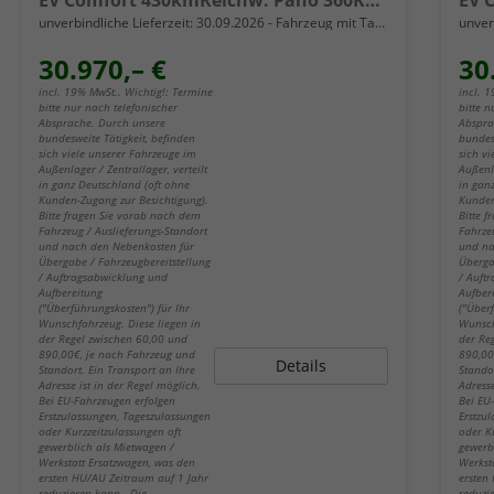
EV Comfort 430kmReichw. Pano 360Kam SHZ
unverbindliche Lieferzeit:
30.09.2026
Fahrzeug mit Tageszulassung
unver
30.970,– €
30
incl. 19% MwSt.. Wichtig!: Termine
incl. 
bitte nur nach telefonischer
bitte n
Absprache. Durch unsere
Abspra
bundesweite Tätigkeit, befinden
bundes
sich viele unserer Fahrzeuge im
sich v
Außenlager / Zentrallager, verteilt
Außenla
in ganz Deutschland (oft ohne
in gan
Kunden-Zugang zur Besichtigung).
Kunden
Bitte fragen Sie vorab nach dem
Bitte 
Fahrzeug / Auslieferungs-Standort
Fahrze
und nach den Nebenkosten für
und na
Übergabe / Fahrzeugbereitstellung
Überga
/ Auftragsabwicklung und
/ Auft
Aufbereitung
Aufber
("Überführungskosten") für Ihr
("Über
Wunschfahrzeug. Diese liegen in
Wunsch
der Regel zwischen 60,00 und
der Re
890,00€, je nach Fahrzeug und
890,00
Details
Standort. Ein Transport an Ihre
Stando
Adresse ist in der Regel möglich.
Adresse
Bei EU-Fahrzeugen erfolgen
Bei EU
Erstzulassungen, Tageszulassungen
Erstzu
oder Kurzzeitzulassungen oft
oder K
gewerblich als Mietwagen /
gewerb
Werkstatt Ersatzwagen, was den
Werkst
ersten HU/AU Zeitraum auf 1 Jahr
ersten
reduzieren kann. Die
reduzi