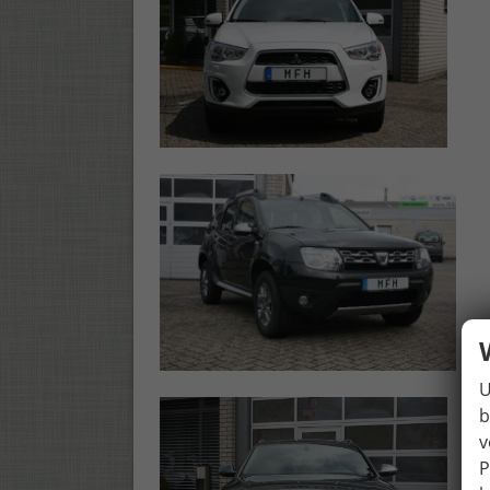
U
b
v
P