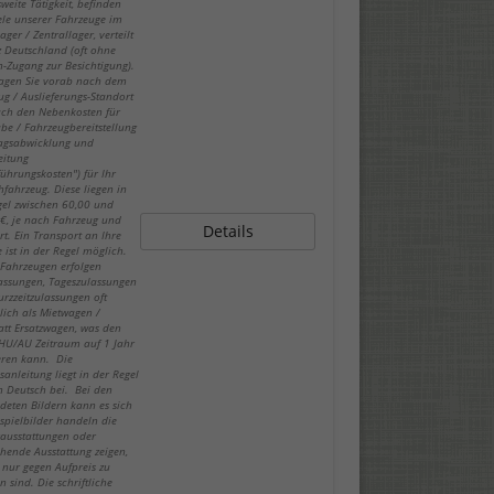
weite Tätigkeit, befinden
iele unserer Fahrzeuge im
ger / Zentrallager, verteilt
z Deutschland (oft ohne
-Zugang zur Besichtigung).
fragen Sie vorab nach dem
ug / Auslieferungs-Standort
ch den Nebenkosten für
be / Fahrzeugbereitstellung
ragsabwicklung und
eitung
führungskosten") für Ihr
fahrzeug. Diese liegen in
gel zwischen 60,00 und
€, je nach Fahrzeug und
Details
rt. Ein Transport an Ihre
 ist in der Regel möglich.
-Fahrzeugen erfolgen
lassungen, Tageszulassungen
urzzeitzulassungen oft
lich als Mietwagen /
att Ersatzwagen, was den
 HU/AU Zeitraum auf 1 Jahr
eren kann. Die
sanleitung liegt in der Regel
in Deutsch bei. Bei den
deten Bildern kann es sich
spielbilder handeln die
ausstattungen oder
hende Ausstattung zeigen,
 nur gegen Aufpreis zu
n sind. Die schriftliche