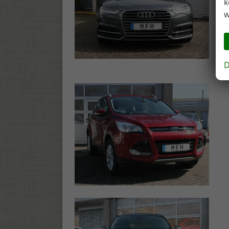
k
w
D