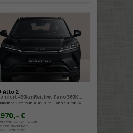
 Atto 2
EV Comfort 430kmReichw. Pano 360Kam SHZ
bindliche Lieferzeit:
30.09.2026
Fahrzeug mit Tageszulassung
.970,– €
19% MwSt.. Wichtig!: Termine
ur nach telefonischer
che. Durch unsere