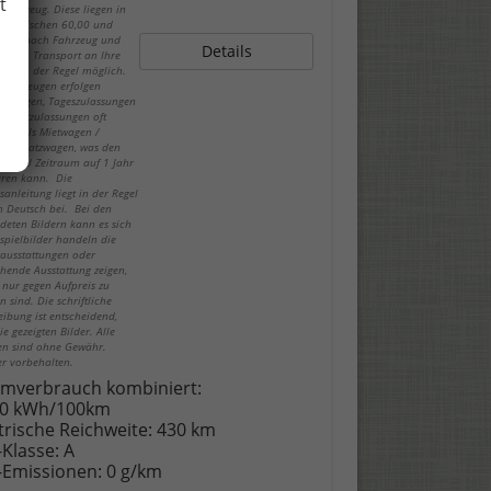
t
fahrzeug. Diese liegen in
gel zwischen 60,00 und
€, je nach Fahrzeug und
Details
rt. Ein Transport an Ihre
 ist in der Regel möglich.
-Fahrzeugen erfolgen
lassungen, Tageszulassungen
urzzeitzulassungen oft
lich als Mietwagen /
att Ersatzwagen, was den
 HU/AU Zeitraum auf 1 Jahr
eren kann. Die
sanleitung liegt in der Regel
in Deutsch bei. Bei den
deten Bildern kann es sich
spielbilder handeln die
ausstattungen oder
hende Ausstattung zeigen,
 nur gegen Aufpreis zu
n sind. Die schriftliche
eibung ist entscheidend,
ie gezeigten Bilder. Alle
n sind ohne Gewähr.
er vorbehalten.
omverbrauch kombiniert:
40 kWh/100km
trische Reichweite:
430 km
-Klasse:
A
-Emissionen:
0 g/km