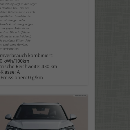
sanleitung liegt in der Regel
in Deutsch bei. Bei den
deten Bildern kann es sich
spielbilder handeln die
ausstattungen oder
hende Ausstattung zeigen,
 nur gegen Aufpreis zu
n sind. Die schriftliche
eibung ist entscheidend,
ie gezeigten Bilder. Alle
n sind ohne Gewähr.
er vorbehalten.
omverbrauch kombiniert:
40 kWh/100km
trische Reichweite:
430 km
-Klasse:
A
-Emissionen:
0 g/km