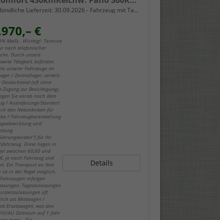
EV Comfort 430kmReichw. Pano 360Kam SHZ
bindliche Lieferzeit:
30.09.2026
Fahrzeug mit Tageszulassung
.970,– €
19% MwSt.. Wichtig!: Termine
ur nach telefonischer
che. Durch unsere
weite Tätigkeit, befinden
iele unserer Fahrzeuge im
ger / Zentrallager, verteilt
z Deutschland (oft ohne
-Zugang zur Besichtigung).
fragen Sie vorab nach dem
ug / Auslieferungs-Standort
ch den Nebenkosten für
be / Fahrzeugbereitstellung
ragsabwicklung und
eitung
führungskosten") für Ihr
fahrzeug. Diese liegen in
gel zwischen 60,00 und
€, je nach Fahrzeug und
Details
rt. Ein Transport an Ihre
 ist in der Regel möglich.
-Fahrzeugen erfolgen
lassungen, Tageszulassungen
urzzeitzulassungen oft
lich als Mietwagen /
att Ersatzwagen, was den
 HU/AU Zeitraum auf 1 Jahr
eren kann. Die