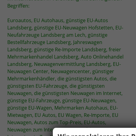
Begriffen:
Euroautos, EU Autohaus, günstige EU-Autos
Landsberg, günstige EU-Neuwagen Hofstetten, EU-
Neufahrzeuge Landsberg am Lech, günstige
Bestellfahrzeuge Landsberg, Jahreswagen
Landsberg, günstige Re-Importe Landsberg, freier
Mehrmarkenhandel Landsberg, Auto Onlinehandel
Landsberg, Neuwagenvermittlung Landsberg, EU-
Neuwagen Center, Neuwagencenter, günstiger
Mehrmarkenhändler, die günstigsten Autos, die
günstigsten EU-Fahrzeuge, die günstigsten
Neuwagen, die günstigsten Neuwagen im Internet,
günstige EU-Fahrzeuge, günstige EU-Neuwagen,
günstige EU-Wagen, Mehrmarken Autohaus, EU-
Mietwagen, EU Autos, EU Wagen, Re-Importe, EU
Neuwagen, Autos zum Top-Preis, EU-Autos,
Neuwagen zum Internetpreis, Neufahrzeuge zum