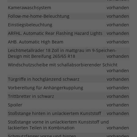
Kamerawaschsystem
vorhanden
Follow-me-home-Beleuchtung
vorhanden
Einstiegsbeleuchtung
vorhanden
ARFHL. Automatic Rear Flashing Hazard Lights
vorhanden
AHB. Automatic High Beam
vorhanden
Leichtmetallräder 18 Zoll in mattgrau im 9-Speichen-
Design mit Bereifung 265/65 R18
vorhanden
Windschutzscheibe mit schallabsorbierender Schicht
vorhanden
Türgriffe in hochglänzend schwarz
vorhanden
Vorbereitung für Anhängerkupplung
vorhanden
Trittbretter in schwarz
vorhanden
Spoiler
vorhanden
Stoßstange hinten in unlackiertem Kunststoff
vorhanden
Stoßstange vorne in unlackiertem Kunststoff und
lackierten Teilen in Kombination
vorhanden
Schmutzfänger vorne und hinten
vorhanden