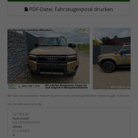
PDF-Datei, Fahrzeugexposé drucken
Bei den verwendeten Bildern kann es sich um Beispielbilder handeln, ggf. teilweise
mit Sonderausstattung.
GETRIEBE
Automatik
ANTRIEBSACHSE
Allrad
ZYLINDER
4