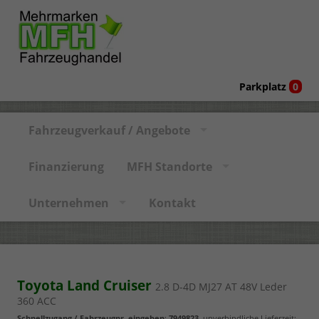
Parkplatz
0
Fahrzeugverkauf / Angebote
Finanzierung
MFH Standorte
Unternehmen
Kontakt
Toyota Land Cruiser
2.8 D-4D MJ27 AT 48V Leder
360 ACC
Schnellzugang / Fahrzeugnr. eingeben
:
7949823
, unverbindliche Lieferzeit: