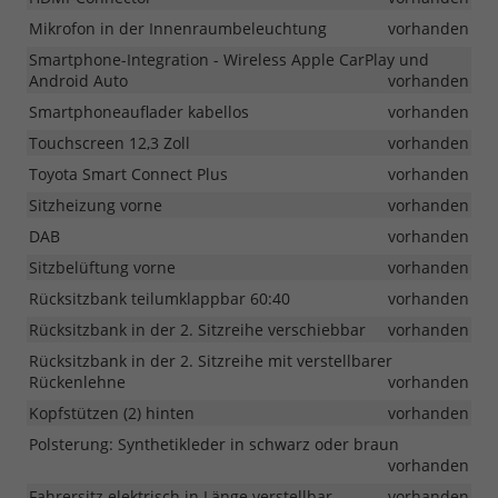
Mikrofon in der Innenraumbeleuchtung
vorhanden
Smartphone-Integration - Wireless Apple CarPlay und
Android Auto
vorhanden
Smartphoneauflader kabellos
vorhanden
Touchscreen 12,3 Zoll
vorhanden
Toyota Smart Connect Plus
vorhanden
Sitzheizung vorne
vorhanden
DAB
vorhanden
Sitzbelüftung vorne
vorhanden
Rücksitzbank teilumklappbar 60:40
vorhanden
Rücksitzbank in der 2. Sitzreihe verschiebbar
vorhanden
Rücksitzbank in der 2. Sitzreihe mit verstellbarer
Rückenlehne
vorhanden
Kopfstützen (2) hinten
vorhanden
Polsterung: Synthetikleder in schwarz oder braun
vorhanden
Fahrersitz elektrisch in Länge verstellbar
vorhanden