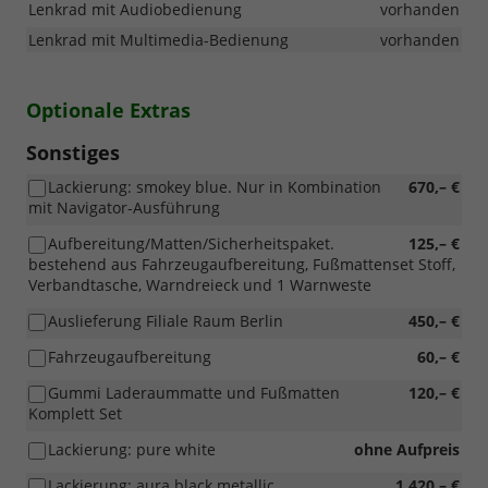
Lenkrad mit Audiobedienung
vorhanden
Lenkrad mit Multimedia-Bedienung
vorhanden
Optionale Extras
Sonstiges
Lackierung: smokey blue. Nur in Kombination
670,– €
mit Navigator-Ausführung
Aufbereitung/Matten/Sicherheitspaket.
125,– €
bestehend aus Fahrzeugaufbereitung, Fußmattenset Stoff,
Verbandtasche, Warndreieck und 1 Warnweste
Auslieferung Filiale Raum Berlin
450,– €
Fahrzeugaufbereitung
60,– €
Gummi Laderaummatte und Fußmatten
120,– €
Komplett Set
Lackierung: pure white
ohne Aufpreis
Lackierung: aura black metallic
1.420,– €