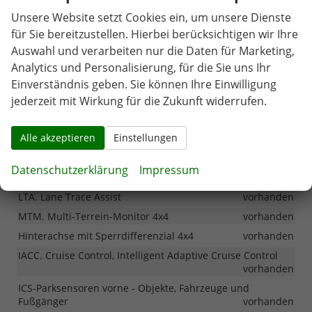
Park- und Rangierhilfe - Intelligente Parksensoren hinten
Unsere Website setzt Cookies ein, um unsere Dienste
mit Bremsfunktion
vorhanden
für Sie bereitzustellen. Hierbei berücksichtigen wir Ihre
Park- und Rangierhilfe - Rückfahrkamera mit Sprüher
Auswahl und verarbeiten nur die Daten für Marketing,
vorhanden
Analytics und Personalisierung, für die Sie uns Ihr
Park- und Rangierhilfe - Panoramic View Monitor, 360°-
Einverständnis geben. Sie können Ihre Einwilligung
Kamera
vorhanden
jederzeit mit Wirkung für die Zukunft widerrufen.
Park- und Rangierhilfe - dynamische Hilfslinien auf dem
Heckscheibenkamerabild
vorhanden
Alle akzeptieren
Einstellungen
Panoramic View Monitor
vorhanden
PCS. Pre-Collision-System
vorhanden
Datenschutzerklärung
Impressum
MTS. Multi-Terrain Select 4x4
vorhanden
LTA. Lane Trace Assist
vorhanden
MTM. Multi-Terrein-Monitor 4x4
vorhanden
Hinterachse mit Sperrdifferenzial 4x4
vorhanden
IACC. Cruise Control, Intelligent Adaptive Cruise Control
vorhanden
ICS-Parksensoren vorne - Objekte, Fahrzeuge und
Fußgänger
vorhanden