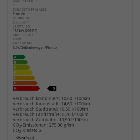
PARTIKELFILTER
1
SCHADSTOFFKLASSE
Euro 6d
HUBRAUM
2.755 ccm
LEISTUNG
151 kW (205 PS)
KRAFTSTOFF
Diesel
KATEGORIE
SUV/Geländewagen/Pickup
Verbrauch kombiniert:
10,60 l/100km
Verbrauch Innenstadt:
14,60 l/100km
Verbrauch Stadtrand:
10,30 l/100km
Verbrauch Landstraße:
8,70 l/100km
Verbrauch Autobahn:
10,90 l/100km
CO
-Emissionen:
275,00 g/km
2
CO
-Klasse:
G
2
Download