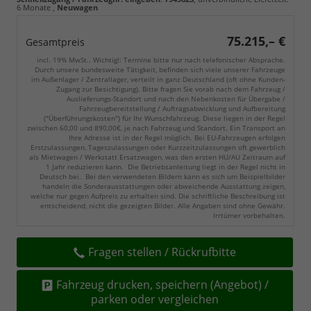
6 Monate
,
Neuwagen
75.215,– €
Gesamtpreis
incl. 19% MwSt.. Wichtig!: Termine bitte nur nach telefonischer Absprache.
Durch unsere bundesweite Tätigkeit, befinden sich viele unserer Fahrzeuge
im Außenlager / Zentrallager, verteilt in ganz Deutschland (oft ohne Kunden-
Zugang zur Besichtigung). Bitte fragen Sie vorab nach dem Fahrzeug /
Auslieferungs-Standort und nach den Nebenkosten für Übergabe /
Fahrzeugbereitstellung / Auftragsabwicklung und Aufbereitung
("Überführungskosten") für Ihr Wunschfahrzeug. Diese liegen in der Regel
zwischen 60,00 und 890,00€, je nach Fahrzeug und Standort. Ein Transport an
Ihre Adresse ist in der Regel möglich. Bei EU-Fahrzeugen erfolgen
Erstzulassungen, Tageszulassungen oder Kurzzeitzulassungen oft gewerblich
als Mietwagen / Werkstatt Ersatzwagen, was den ersten HU/AU Zeitraum auf
1 Jahr reduzieren kann. Die Betriebsanleitung liegt in der Regel nicht in
Deutsch bei. Bei den verwendeten Bildern kann es sich um Beispielbilder
handeln die Sonderausstattungen oder abweichende Ausstattung zeigen,
welche nur gegen Aufpreis zu erhalten sind. Die schriftliche Beschreibung ist
entscheidend, nicht die gezeigten Bilder. Alle Angaben sind ohne Gewähr.
Irrtümer vorbehalten.
Fragen stellen / Rückrufbitte
Fahrzeug drucken, speichern (Angebot) /
parken oder vergleichen