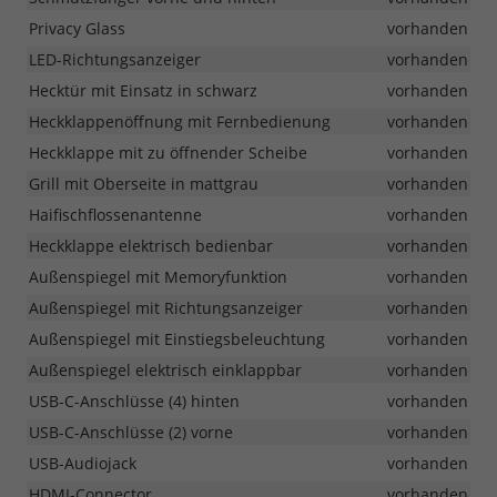
Privacy Glass
vorhanden
LED-Richtungsanzeiger
vorhanden
Hecktür mit Einsatz in schwarz
vorhanden
Heckklappenöffnung mit Fernbedienung
vorhanden
Heckklappe mit zu öffnender Scheibe
vorhanden
Grill mit Oberseite in mattgrau
vorhanden
Haifischflossenantenne
vorhanden
Heckklappe elektrisch bedienbar
vorhanden
Außenspiegel mit Memoryfunktion
vorhanden
Außenspiegel mit Richtungsanzeiger
vorhanden
Außenspiegel mit Einstiegsbeleuchtung
vorhanden
Außenspiegel elektrisch einklappbar
vorhanden
USB-C-Anschlüsse (4) hinten
vorhanden
USB-C-Anschlüsse (2) vorne
vorhanden
USB-Audiojack
vorhanden
HDMI-Connector
vorhanden