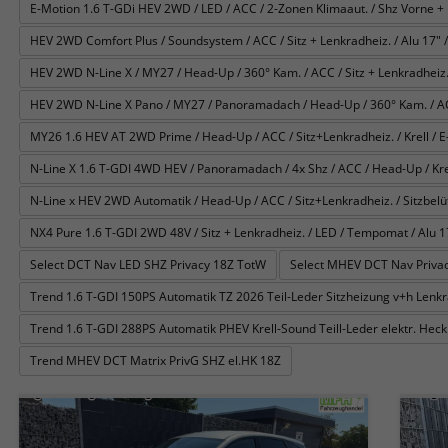
E-Motion 1.6 T-GDi HEV 2WD / LED / ACC / 2-Zonen Klimaaut. / Shz Vorne + 
HEV 2WD Comfort Plus / Soundsystem / ACC / Sitz + Lenkradheiz. / Alu 17" /
HEV 2WD N-Line X / MY27 / Head-Up / 360° Kam. / ACC / Sitz + Lenkradheiz. 
HEV 2WD N-Line X Pano / MY27 / Panoramadach / Head-Up / 360° Kam. / ACC /
MY26 1.6 HEV AT 2WD Prime / Head-Up / ACC / Sitz+Lenkradheiz. / Krell / E-
N-Line X 1.6 T-GDI 4WD HEV / Panoramadach / 4x Shz / ACC / Head-Up / Krel
N-Line x HEV 2WD Automatik / Head-Up / ACC / Sitz+Lenkradheiz. / Sitzbelüftu
NX4 Pure 1.6 T-GDI 2WD 48V / Sitz + Lenkradheiz. / LED / Tempomat / Alu 1
Select DCT Nav LED SHZ Privacy 18Z TotW
Select MHEV DCT Nav Privac
Trend 1.6 T-GDI 150PS Automatik TZ 2026 Teil-Leder Sitzheizung v+h Len
Trend 1.6 T-GDI 288PS Automatik PHEV Krell-Sound Teill-Leder elektr. He
Trend MHEV DCT Matrix PrivG SHZ el.HK 18Z