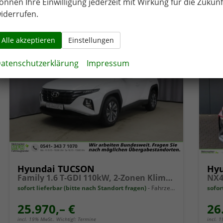
önnen Ihre Einwilligung jederzeit mit Wirkung für die Zukunf
CO
-Emissionen:
136,00 g/km
CO
2
2
iderrufen.
Alle akzeptieren
Einstellungen
atenschutzerklärung
Impressum
Hyundai TUCSON
Hy
Family 1.6 T-GDI 110kW, 2-Zonen Klimaautomatik, Sitzheizung, AppleCarPlay&Android Auto, Freisprecheinrichtung, Radio DAB, Verkehrszeichenerkennung, Rückfahrkamera, eCall Notrufsystem, 17 Zoll Leichtmetallfelgen, uvm.
sofort lieferbar (bitte nach Standort fragen)
Fahrzeug mit Tageszulassung
sofor
25.970,– €
26
incl. 19% MwSt.. Wichtig!: Termine
incl. 