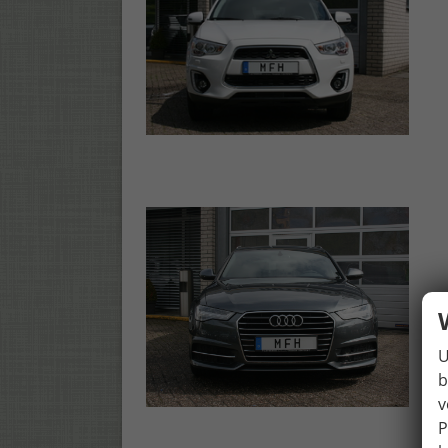
U
b
v
P