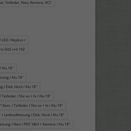
e, Teilleder, Navi, Kamera, ACC
 LED / Keyless /
ix SHZ v+h 19Z
 Alu 18"
zung / Alu 18"
 / Elek. Heck / Alu 18"
eilleder / Shz vo + hi / Alu 18"
Kam. / Teilleder / Shz vo + hi / Alu 18"
 + Lenkradheizung / Elek. Heck / Alu 18"
eizung / Navi / PDC V&H + Kamera / Alu 18"