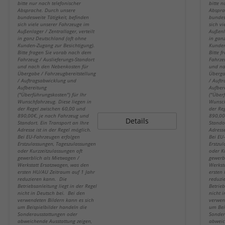
bitte nur nach telefonischer
bitte n
Absprache. Durch unsere
Abspra
bundesweite Tätigkeit, befinden
bundes
sich viele unserer Fahrzeuge im
sich v
Außenlager / Zentrallager, verteilt
Außenla
in ganz Deutschland (oft ohne
in gan
Kunden-Zugang zur Besichtigung).
Kunden
Bitte fragen Sie vorab nach dem
Bitte 
Fahrzeug / Auslieferungs-Standort
Fahrze
und nach den Nebenkosten für
und na
Übergabe / Fahrzeugbereitstellung
Überga
/ Auftragsabwicklung und
/ Auft
Aufbereitung
Aufber
("Überführungskosten") für Ihr
("Über
Wunschfahrzeug. Diese liegen in
Wunsch
der Regel zwischen 60,00 und
der Re
890,00€, je nach Fahrzeug und
890,00
Details
Standort. Ein Transport an Ihre
Stando
Adresse ist in der Regel möglich.
Adresse
Bei EU-Fahrzeugen erfolgen
Bei EU
Erstzulassungen, Tageszulassungen
Erstzu
oder Kurzzeitzulassungen oft
oder K
gewerblich als Mietwagen /
gewerb
Werkstatt Ersatzwagen, was den
Werkst
ersten HU/AU Zeitraum auf 1 Jahr
ersten
reduzieren kann. Die
reduzi
Betriebsanleitung liegt in der Regel
Betrieb
nicht in Deutsch bei. Bei den
nicht 
verwendeten Bildern kann es sich
verwen
um Beispielbilder handeln die
um Bei
Sonderausstattungen oder
Sonder
abweichende Ausstattung zeigen,
abweic