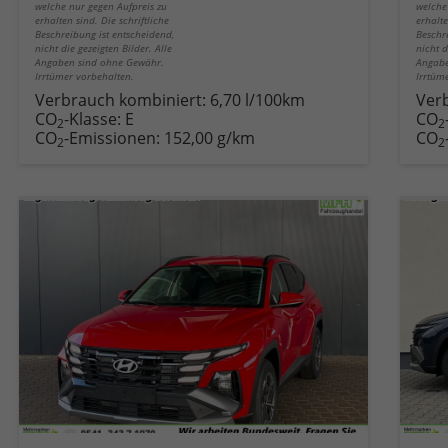
welche nur gegen Aufpreis zu
welche
erhalten sind. Die schriftliche
erhalte
Beschreibung ist entscheidend,
Beschr
nicht die gezeigten Bilder. Alle
nicht d
Angaben sind ohne Gewähr.
Angabe
Irrtümer vorbehalten.
Irrtüm
Verbrauch kombiniert:
6,70 l/100km
Ver
CO
-Klasse:
E
CO
2
2
CO
-Emissionen:
152,00 g/km
CO
2
2