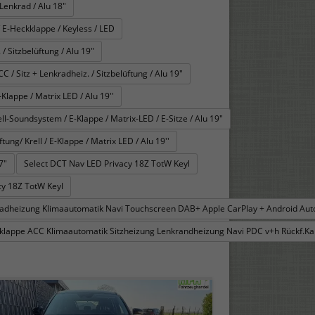
Lenkrad / Alu 18"
 E-Heckklappe / Keyless / LED
/ Sitzbelüftung / Alu 19"
 Sitz + Lenkradheiz. / Sitzbelüftung / Alu 19"
Klappe / Matrix LED / Alu 19''
l-Soundsystem / E-Klappe / Matrix-LED / E-Sitze / Alu 19"
ng/ Krell / E-Klappe / Matrix LED / Alu 19''
7"
Select DCT Nav LED Privacy 18Z TotW Keyl
y 18Z TotW Keyl
kradheizung Klimaautomatik Navi Touchscreen DAB+ Apple CarPlay + Android Au
ckklappe ACC Klimaautomatik Sitzheizung Lenkrandheizung Navi PDC v+h Rückf.Ka