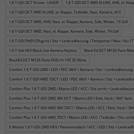
1,6 T-GDi DCT N-Line - LAGER
1.6 T-GDI DCT 4WD N-LINE, AHK, el. Klapp
1.6 T-GDI DCT 4WD N-LINE, el. Klappe, Teilleder, Navi, Kamera, ACC
1.6 T-GDI DCT 4WD, AHK, Navi, el. Klappe, Kamera, Side, Winter, 19-Zoll
1.6 T-GDI DCT 4WD, Navi, el. Klappe, Kamera, Side, Winter, 19-Zoll
1.6 T-GDI PHEV (Plug-in) / Sitz + Lenkradheizung / Tempomat / Navi / Alu 17/
1.6 T-Gdi HEV Black Line Kamera Keyless
Black Ed DCT MY26 Pano Matr
BlackEd DCT MY26 Pano SHZv+h 19Z 3Z-Klima
Comfort 1.6 T-GDI 2WD / LED / PDC V&H + Kamera / Sitz + Lenkradheizung /
Comfort 1.6 T-GDI 4WD 7DCT / LED / PDC V&H + Kamera / Sitz + Lenkradhei
Comfort Plus 1.6 T-GDI 2WD / Matrix-LED / ACC / Shz vo+hi + Lenkradheizung
Comfort Plus 1.6 T-GDI 2WD 48V DCT / Matrix-LED / Elek. Heck / 360° Kam. / T
Comfort Plus 1.6 T-GDI 4WD 48V 7DCT / Matrix-LED / ACC / Elek. Heck / 360° 
Comfort Plus 1.6 T-GDI 4WD 7DCT / Matrix-LED / ACC / Teilleder / Shz vo+hi
E-Motion 1.6 T-GDi 2WD HEV / Panoramadach / ACC / LED / Sitz + Lenkradh