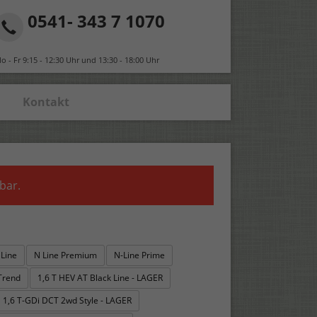
0541- 343 7 1070
o - Fr 9:15 - 12:30 Uhr und 13:30 - 18:00 Uhr
Kontakt
bar.
 Line
N Line Premium
N-Line Prime
Trend
1,6 T HEV AT Black Line - LAGER
1,6 T-GDi DCT 2wd Style - LAGER