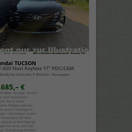
undai TUCSON
 T-GDI Navi Keyless 17" PDC/CAM
bindliche Lieferzeit:
6 Wochen
Neuwagen
.685,– €
19% MwSt.. Wichtig!: Termine
ur nach telefonischer
che. Durch unsere
weite Tätigkeit, befinden
iele unserer Fahrzeuge im
ger / Zentrallager, verteilt
z Deutschland (oft ohne
-Zugang zur Besichtigung).
fragen Sie vorab nach dem
ug / Auslieferungs-Standort