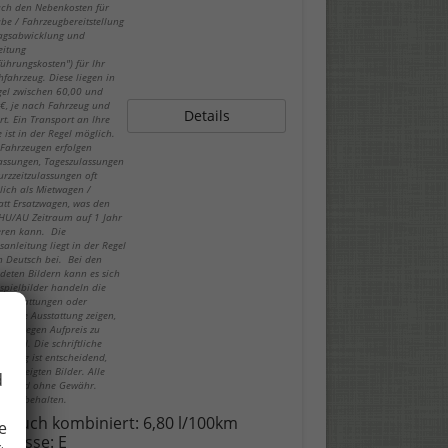
ch den Nebenkosten für
be / Fahrzeugbereitstellung
ragsabwicklung und
eitung
führungskosten") für Ihr
fahrzeug. Diese liegen in
gel zwischen 60,00 und
€, je nach Fahrzeug und
Details
rt. Ein Transport an Ihre
 ist in der Regel möglich.
-Fahrzeugen erfolgen
lassungen, Tageszulassungen
urzzeitzulassungen oft
lich als Mietwagen /
att Ersatzwagen, was den
 HU/AU Zeitraum auf 1 Jahr
eren kann. Die
sanleitung liegt in der Regel
in Deutsch bei. Bei den
deten Bildern kann es sich
spielbilder handeln die
ausstattungen oder
hende Ausstattung zeigen,
 nur gegen Aufpreis zu
n sind. Die schriftliche
eibung ist entscheidend,
ie gezeigten Bilder. Alle
d
n sind ohne Gewähr.
er vorbehalten.
brauch kombiniert:
6,80 l/100km
e
-Klasse:
E