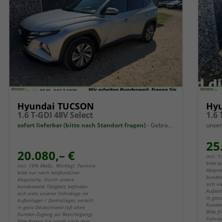
Hyundai TUCSON
Hy
1.6 T-GDI 48V Select
1.6
sofort lieferbar (bitte nach Standort fragen)
Gebrauchtwagen
unver
25
20.080,– €
incl. 
bitte n
incl. 19% MwSt.. Wichtig!: Termine
Abspra
bitte nur nach telefonischer
bundes
Absprache. Durch unsere
sich v
bundesweite Tätigkeit, befinden
Außenla
sich viele unserer Fahrzeuge im
in gan
Außenlager / Zentrallager, verteilt
Kunden
in ganz Deutschland (oft ohne
Bitte 
Kunden-Zugang zur Besichtigung).
Fahrze
Bitte fragen Sie vorab nach dem