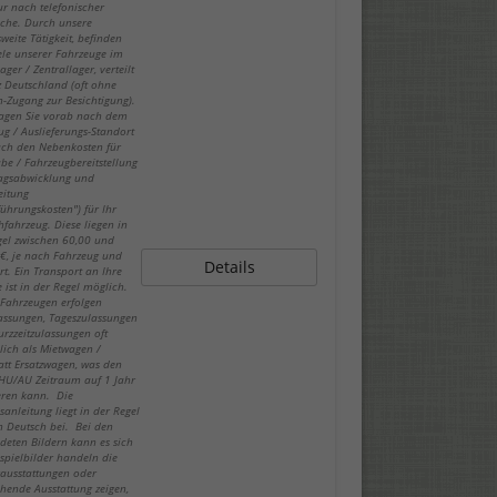
ur nach telefonischer
che. Durch unsere
weite Tätigkeit, befinden
iele unserer Fahrzeuge im
ger / Zentrallager, verteilt
z Deutschland (oft ohne
-Zugang zur Besichtigung).
fragen Sie vorab nach dem
ug / Auslieferungs-Standort
ch den Nebenkosten für
be / Fahrzeugbereitstellung
ragsabwicklung und
eitung
führungskosten") für Ihr
fahrzeug. Diese liegen in
gel zwischen 60,00 und
€, je nach Fahrzeug und
Details
rt. Ein Transport an Ihre
 ist in der Regel möglich.
-Fahrzeugen erfolgen
lassungen, Tageszulassungen
urzzeitzulassungen oft
lich als Mietwagen /
att Ersatzwagen, was den
 HU/AU Zeitraum auf 1 Jahr
eren kann. Die
sanleitung liegt in der Regel
in Deutsch bei. Bei den
deten Bildern kann es sich
spielbilder handeln die
ausstattungen oder
hende Ausstattung zeigen,