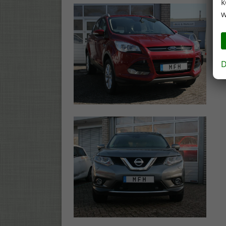
k
w
D