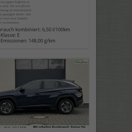
 nur gegen Aufpreis zu
n sind. Die schriftliche
eibung ist entscheidend,
ie gezeigten Bilder. Alle
n sind ohne Gewähr.
er vorbehalten.
brauch kombiniert:
6,50 l/100km
-Klasse:
E
-Emissionen:
148,00 g/km