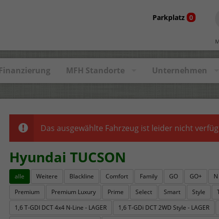
Parkplatz
0
M
Finanzierung
MFH Standorte
Unternehmen
Das ausgewählte Fahrzeug ist leider nicht verfüg
Hyundai TUCSON
alle
Weitere
Blackline
Comfort
Family
GO
GO+
N
Premium
Premium Luxury
Prime
Select
Smart
Style
1,6 T-GDI DCT 4x4 N-Line - LAGER
1,6 T-GDi DCT 2WD Style - LAGER