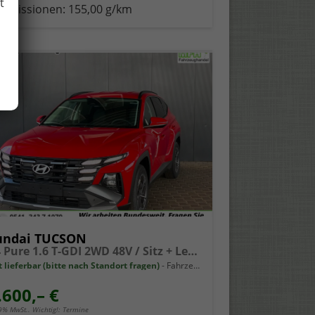
t
-Emissionen:
155,00 g/km
undai TUCSON
NX4 Pure 1.6 T-GDI 2WD 48V / Sitz + Lenkradheiz. LED Tempomat Alu 17"
t lieferbar (bitte nach Standort fragen)
Fahrzeug mit Tageszulassung
.600,– €
19% MwSt.. Wichtig!: Termine