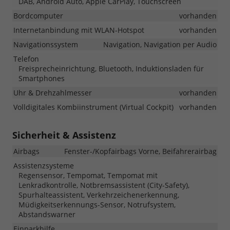
DAB, Android Auto, Apple CarPlay, Touchscreen
Bordcomputer
vorhanden
Internetanbindung mit WLAN-Hotspot
vorhanden
Navigationssystem
Navigation, Navigation per Audio
Telefon
Freisprecheinrichtung, Bluetooth, Induktionsladen für
Smartphones
Uhr & Drehzahlmesser
vorhanden
Volldigitales Kombiinstrument (Virtual Cockpit)
vorhanden
Sicherheit & Assistenz
Airbags
Fenster-/Kopfairbags Vorne, Beifahrerairbag
Assistenzsysteme
Regensensor, Tempomat, Tempomat mit
Lenkradkontrolle, Notbremsassistent (City-Safety),
Spurhalteassistent, Verkehrzeichenerkennung,
Müdigkeitserkennungs-Sensor, Notrufsystem,
Abstandswarner
Einparkhilfe