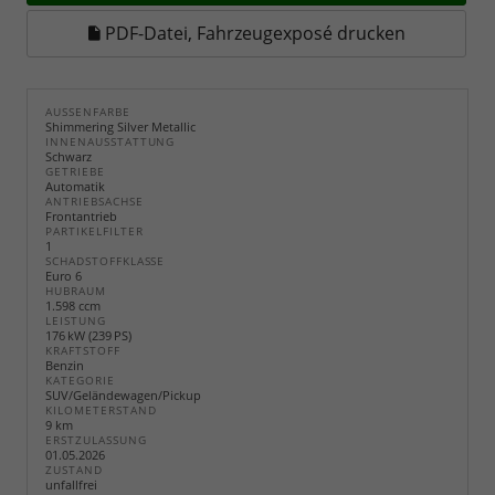
PDF-Datei, Fahrzeugexposé drucken
AUSSENFARBE
Shimmering Silver Metallic
INNENAUSSTATTUNG
Schwarz
GETRIEBE
Automatik
ANTRIEBSACHSE
Frontantrieb
PARTIKELFILTER
1
SCHADSTOFFKLASSE
Euro 6
HUBRAUM
1.598 ccm
LEISTUNG
176 kW (239 PS)
KRAFTSTOFF
Benzin
KATEGORIE
SUV/Geländewagen/Pickup
KILOMETERSTAND
9 km
ERSTZULASSUNG
01.05.2026
ZUSTAND
unfallfrei