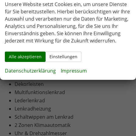
Außenspiegel beheizbar
Unsere Website setzt Cookies ein, um unsere Dienste
el. Fensterheber vorne und hinten
für Sie bereitzustellen. Hierbei berücksichtigen wir Ihre
Polsterstoff
Auswahl und verarbeiten nur die Daten für Marketing,
Analytics und Personalisierung, für die Sie uns Ihr
Sitzheizung vorne
Einverständnis geben. Sie können Ihre Einwilligung
Vordersitze höhenverstellbar
jederzeit mit Wirkung für die Zukunft widerrufen.
el. Lendenwirbelstütze vorne
Armlehnen vorne und hinten
Alle akzeptieren
Einstellungen
Kindersitzvorbereitung (ISOFIX)
Rücksitzbank teilbar
Datenschutzerklärung
Impressum
5 Kopfstützen
Dekorleisten
Multifunktionslenkrad
Lederlenkrad
Lenkradheizung
Schaltwippen am Lenkrad
2 Zonen Klimaautomatik
Uhr & Drehzahlmesser