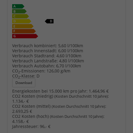
Verbrauch kombiniert:
5,60 l/100km
Verbrauch Innenstadt:
6,00 l/100km
Verbrauch Stadtrand:
4,60 l/100km
Verbrauch Landstraße:
4,80 l/100km
Verbrauch Autobahn:
6,70 l/100km
CO
-Emissionen:
126,00 g/km
2
CO
-Klasse:
D
2
Download
Energiekosten bei 15.000 km pro Jahr:
1.464,96 €
CO2 Kosten (niedrig)
:
(Kosten Durchschnitt 10 Jahre)
1.134,- €
CO2 Kosten (mittel)
:
(Kosten Durchschnitt 10 Jahre)
2.693,25 €
CO2 Kosten (hoch)
:
(Kosten Durchschnitt 10 Jahre)
4.158,- €
Jahressteuer:
96,- €