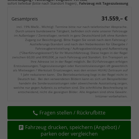
sofort lieferbar (bitte nach Standort fragen)
,
Fahrzeug mit Tageszulassung
31.559,– €
Gesamtpreis
incl. 19% MwSt.. Wichtig!: Termine bitte nur nach telefonischer Absprache.
Durch unsere bundesweite Tätigkeit, befinden sich viele unserer Fahrzeuge
im Außenlager / Zentrallager, verteilt in ganz Deutschland (oft ohne Kunden-
Zugang zur Besichtigung). Bitte fragen Sie vorab nach dem Fahrzeug /
Auslieferungs-Standort und nach den Nebenkosten für Übergabe /
Fahrzeugbereitstellung / Auftragsabwicklung und Aufbereitung
("Überführungskosten") für Ihr Wunschfahrzeug. Diese liegen in der Regel
zwischen 60,00 und 890,00€, je nach Fahrzeug und Standort. Ein Transport an
Ihre Adresse ist in der Regel möglich. Bei EU-Fahrzeugen erfolgen
Erstzulassungen, Tageszulassungen oder Kurzzeitzulassungen oft gewerblich
als Mietwagen / Werkstatt Ersatzwagen, was den ersten HU/AU Zeitraum auf
1 Jahr reduzieren kann. Die Betriebsanleitung liegt in der Regel nicht in
Deutsch bei. Bei den verwendeten Bildern kann es sich um Beispielbilder
handeln die Sonderausstattungen oder abweichende Ausstattung zeigen,
welche nur gegen Aufpreis zu erhalten sind. Die schriftliche Beschreibung ist
entscheidend, nicht die gezeigten Bilder. Alle Angaben sind ohne Gewähr.
Irrtümer vorbehalten.
Fragen stellen / Rückrufbitte
Fahrzeug drucken, speichern (Angebot) /
parken oder vergleichen