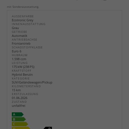
mit Sonderausstattung.
AUSSENFARBE
Ecotronic Grey
INNENAUSSTATTUNG
Grau
GETRIEBE
Automatik
ANTRIEBSACHSE
Frontantrieb
SCHADSTOFFKLASSE
Euro 6
HUBRAUM
1.598 ccm
LEISTUNG
175 kW (238 PS)
KRAFTSTOFF
Hybrid Benzin
KATEGORIE
SUV/Geländewagen/Pickup
KILOMETERSTAND
15 km
ERSTZULASSUNG
01.06.2026
ZUSTAND
unfallfrei