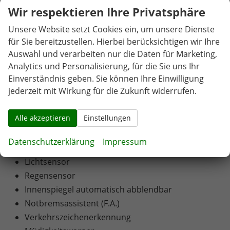
Wir respektieren Ihre Privatsphäre
Radio
DAB Receiver
Unsere Website setzt Cookies ein, um unsere Dienste
Bluetooth
für Sie bereitzustellen. Hierbei berücksichtigen wir Ihre
USB Anschluss
Auswahl und verarbeiten nur die Daten für Marketing,
Analytics und Personalisierung, für die Sie uns Ihr
Apple Car Play
Einverständnis geben. Sie können Ihre Einwilligung
Touchscreen
jederzeit mit Wirkung für die Zukunft widerrufen.
SICHERHEIT:
Alle akzeptieren
Einstellungen
ABS
ESP
Datenschutzerklärung
Impressum
Servolenkung
Lichtsensor
Regensensor
Innenspiegel automatisch abblendbar
Notbremsassistent (F.A.)
Verkehrszeichenerkennung