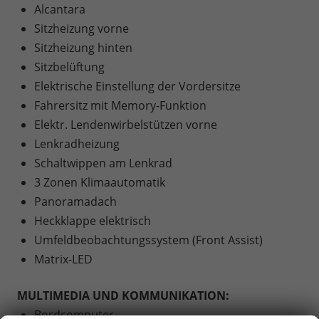
Alcantara
Sitzheizung vorne
Sitzheizung hinten
Sitzbelüftung
Elektrische Einstellung der Vordersitze
Fahrersitz mit Memory-Funktion
Elektr. Lendenwirbelstützen vorne
Lenkradheizung
Schaltwippen am Lenkrad
3 Zonen Klimaautomatik
Panoramadach
Heckklappe elektrisch
Umfeldbeobachtungssystem (Front Assist)
Matrix-LED
MULTIMEDIA UND KOMMUNIKATION:
Bordcomputer