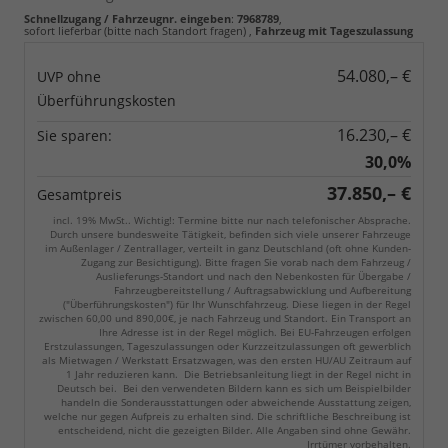
Schnellzugang / Fahrzeugnr. eingeben
:
7968789
,
sofort lieferbar (bitte nach Standort fragen)
,
Fahrzeug mit Tageszulassung
54.080,– €
UVP ohne
Überführungskosten
16.230,– €
Sie sparen:
30,0%
37.850,– €
Gesamtpreis
incl. 19% MwSt.. Wichtig!: Termine bitte nur nach telefonischer Absprache.
Durch unsere bundesweite Tätigkeit, befinden sich viele unserer Fahrzeuge
im Außenlager / Zentrallager, verteilt in ganz Deutschland (oft ohne Kunden-
Zugang zur Besichtigung). Bitte fragen Sie vorab nach dem Fahrzeug /
Auslieferungs-Standort und nach den Nebenkosten für Übergabe /
Fahrzeugbereitstellung / Auftragsabwicklung und Aufbereitung
("Überführungskosten") für Ihr Wunschfahrzeug. Diese liegen in der Regel
zwischen 60,00 und 890,00€, je nach Fahrzeug und Standort. Ein Transport an
Ihre Adresse ist in der Regel möglich. Bei EU-Fahrzeugen erfolgen
Erstzulassungen, Tageszulassungen oder Kurzzeitzulassungen oft gewerblich
als Mietwagen / Werkstatt Ersatzwagen, was den ersten HU/AU Zeitraum auf
1 Jahr reduzieren kann. Die Betriebsanleitung liegt in der Regel nicht in
Deutsch bei. Bei den verwendeten Bildern kann es sich um Beispielbilder
handeln die Sonderausstattungen oder abweichende Ausstattung zeigen,
welche nur gegen Aufpreis zu erhalten sind. Die schriftliche Beschreibung ist
entscheidend, nicht die gezeigten Bilder. Alle Angaben sind ohne Gewähr.
Irrtümer vorbehalten.