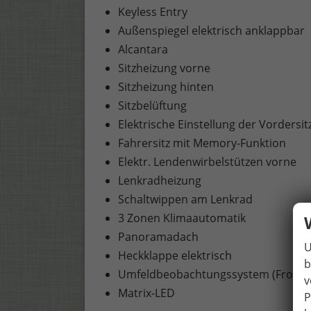
Keyless Entry
Außenspiegel elektrisch anklappbar
Alcantara
Sitzheizung vorne
Sitzheizung hinten
Sitzbelüftung
Elektrische Einstellung der Vordersit
Fahrersitz mit Memory-Funktion
Elektr. Lendenwirbelstützen vorne
Lenkradheizung
Schaltwippen am Lenkrad
3 Zonen Klimaautomatik
Panoramadach
U
Heckklappe elektrisch
b
Umfeldbeobachtungssystem (Front A
v
Matrix-LED
P