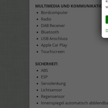
k
MULTIMEDIA UND KOMMUNIKATION:
w
Bordcomputer
Radio
DAB Receiver
D
Bluetooth
USB Anschluss
Apple Car Play
Touchscreen
SICHERHEIT:
ABS
ESP
Servolenkung
Lichtsensor
Regensensor
Innenspiegel automatisch abblendb