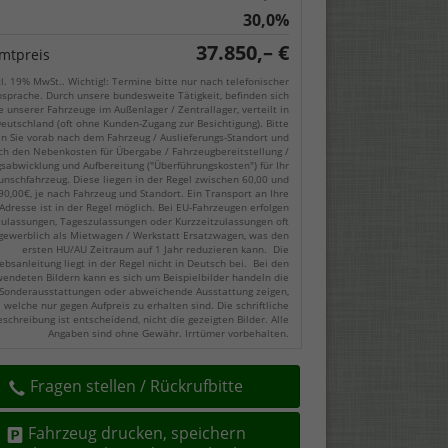
30,0%
37.850,– €
mtpreis
cl. 19% MwSt.. Wichtig!: Termine bitte nur nach telefonischer
sprache. Durch unsere bundesweite Tätigkeit, befinden sich
e unserer Fahrzeuge im Außenlager / Zentrallager, verteilt in
eutschland (oft ohne Kunden-Zugang zur Besichtigung). Bitte
en Sie vorab nach dem Fahrzeug / Auslieferungs-Standort und
ch den Nebenkosten für Übergabe / Fahrzeugbereitstellung /
gsabwicklung und Aufbereitung ("Überführungskosten") für Ihr
nschfahrzeug. Diese liegen in der Regel zwischen 60,00 und
90,00€, je nach Fahrzeug und Standort. Ein Transport an Ihre
Adresse ist in der Regel möglich. Bei EU-Fahrzeugen erfolgen
zulassungen, Tageszulassungen oder Kurzzeitzulassungen oft
gewerblich als Mietwagen / Werkstatt Ersatzwagen, was den
ersten HU/AU Zeitraum auf 1 Jahr reduzieren kann. Die
ebsanleitung liegt in der Regel nicht in Deutsch bei. Bei den
endeten Bildern kann es sich um Beispielbilder handeln die
Sonderausstattungen oder abweichende Ausstattung zeigen,
welche nur gegen Aufpreis zu erhalten sind. Die schriftliche
eschreibung ist entscheidend, nicht die gezeigten Bilder. Alle
Angaben sind ohne Gewähr. Irrtümer vorbehalten.
Fragen stellen / Rückrufbitte
Fahrzeug drucken, speichern