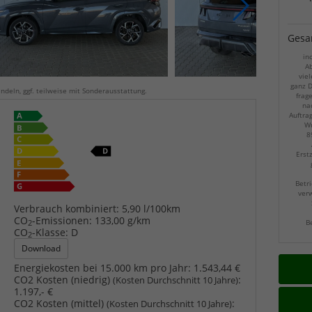
Gesa
in
Ab
viel
ganz D
ndeln, ggf. teilweise mit Sonderausstattung.
frag
na
Auftra
Wu
8
Erst
Betri
verw
Verbrauch kombiniert:
5,90 l/100km
CO
-Emissionen:
133,00 g/km
B
2
CO
-Klasse:
D
2
Download
Energiekosten bei 15.000 km pro Jahr:
1.543,44 €
CO2 Kosten (niedrig)
:
(Kosten Durchschnitt 10 Jahre)
1.197,- €
CO2 Kosten (mittel)
:
(Kosten Durchschnitt 10 Jahre)