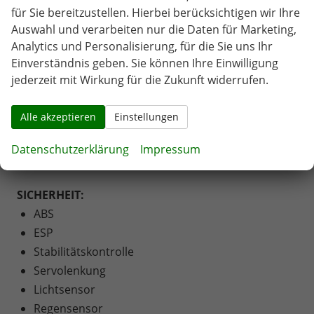
für Sie bereitzustellen. Hierbei berücksichtigen wir Ihre
MULTIMEDIA UND KOMMUNIKATION:
Auswahl und verarbeiten nur die Daten für Marketing,
Bordcomputer
Analytics und Personalisierung, für die Sie uns Ihr
Einverständnis geben. Sie können Ihre Einwilligung
Radio
jederzeit mit Wirkung für die Zukunft widerrufen.
DAB Receiver
Bluetooth
Alle akzeptieren
Einstellungen
USB Anschluss
Apple Car Play
Datenschutzerklärung
Impressum
Touchscreen
SICHERHEIT:
ABS
ESP
Stabilitätskontrolle
Servolenkung
Lichtsensor
Regensensor