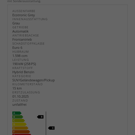
mit Sonderausstattung.
AUSSENFARBE
Ecotronic Grey
INNENAUSSTATTUNG
Grau
GETRIEBE
Automatik
ANTRIEBSACHSE
Frontantrieb
SCHADSTOFFKLASSE
Euro 6
HUBRAUM
1.598 ccm
LEISTUNG
190 kW (258 PS)
KRAFTSTOFF
Hybrid Benzin
KATEGORIE
SUV/Geländewagen/Pickup
KILOMETERSTAND
15 km
ERSTZULASSUNG
01.10.2025
ZUSTAND
unfallfrei