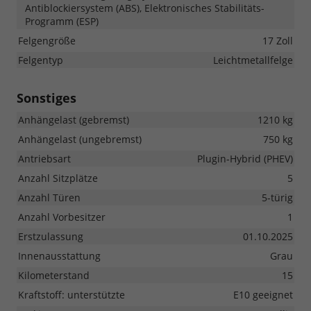
Antiblockiersystem (ABS), Elektronisches Stabilitäts-
Programm (ESP)
Felgengröße
17 Zoll
Felgentyp
Leichtmetallfelge
Sonstiges
Anhängelast (gebremst)
1210 kg
Anhängelast (ungebremst)
750 kg
Antriebsart
Plugin-Hybrid (PHEV)
Anzahl Sitzplätze
5
Anzahl Türen
5-türig
Anzahl Vorbesitzer
1
Erstzulassung
01.10.2025
Innenausstattung
Grau
Kilometerstand
15
Kraftstoff: unterstützte
E10 geeignet