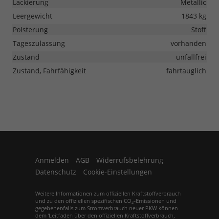
Lackierung
Metallic
Leergewicht
1843 kg
Polsterung
Stoff
Tageszulassung
vorhanden
Zustand
unfallfrei
Zustand, Fahrfähigkeit
fahrtauglich
Anmelden
AGB
Widerrufsbelehrung
Datenschutz
Cookie-Einstellungen
Weitere Informationen zum offiziellen Kraftstoffverbrauch
und zu den offiziellen spezifischen CO
-Emissionen und
2
gegebenenfalls zum Stromverbrauch neuer PKW können
dem 'Leitfaden über den offiziellen Kraftstoffverbrauch,