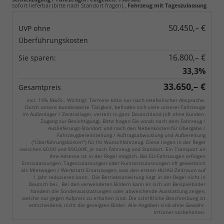
sofort lieferbar (bitte nach Standort fragen)
,
Fahrzeug mit Tageszulassung
50.450,– €
UVP ohne
Überführungskosten
16.800,– €
Sie sparen:
33,3%
33.650,– €
Gesamtpreis
incl. 19% MwSt.. Wichtig!: Termine bitte nur nach telefonischer Absprache.
Durch unsere bundesweite Tätigkeit, befinden sich viele unserer Fahrzeuge
im Außenlager / Zentrallager, verteilt in ganz Deutschland (oft ohne Kunden-
Zugang zur Besichtigung). Bitte fragen Sie vorab nach dem Fahrzeug /
Auslieferungs-Standort und nach den Nebenkosten für Übergabe /
Fahrzeugbereitstellung / Auftragsabwicklung und Aufbereitung
("Überführungskosten") für Ihr Wunschfahrzeug. Diese liegen in der Regel
zwischen 60,00 und 890,00€, je nach Fahrzeug und Standort. Ein Transport an
Ihre Adresse ist in der Regel möglich. Bei EU-Fahrzeugen erfolgen
Erstzulassungen, Tageszulassungen oder Kurzzeitzulassungen oft gewerblich
als Mietwagen / Werkstatt Ersatzwagen, was den ersten HU/AU Zeitraum auf
1 Jahr reduzieren kann. Die Betriebsanleitung liegt in der Regel nicht in
Deutsch bei. Bei den verwendeten Bildern kann es sich um Beispielbilder
handeln die Sonderausstattungen oder abweichende Ausstattung zeigen,
welche nur gegen Aufpreis zu erhalten sind. Die schriftliche Beschreibung ist
entscheidend, nicht die gezeigten Bilder. Alle Angaben sind ohne Gewähr.
Irrtümer vorbehalten.