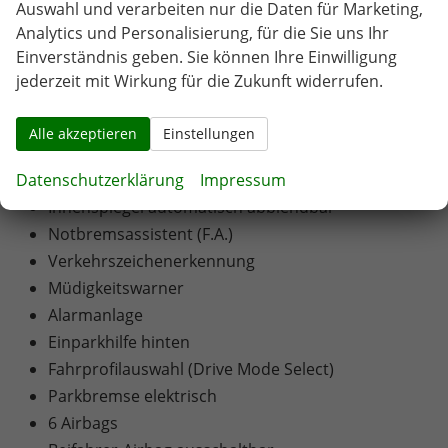
Auswahl und verarbeiten nur die Daten für Marketing,
Analytics und Personalisierung, für die Sie uns Ihr
SICHERHEIT:
Einverständnis geben. Sie können Ihre Einwilligung
ABS
jederzeit mit Wirkung für die Zukunft widerrufen.
ESP
Stabilitätskontrolle
Alle akzeptieren
Einstellungen
Lichtsensor
Datenschutzerklärung
Regensensor
Impressum
Innenspiegel automatisch abblendbar
Notbremsassistent (F.A.)
Verkehrszeichenerkennung
Müdigkeitswarner
Alarmanlage
Einparkhilfe hinten
Fahrprofilauswahl (Drive Mode Select)
Parkbremse elektrisch
6 Airbags