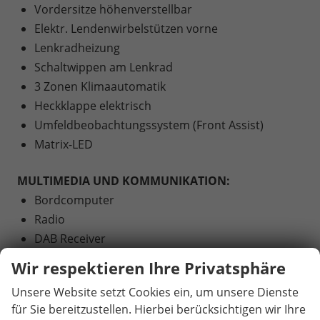
Vordersitze höhenverstellbar
Elektr. Lendenwirbelstützen vorne
Lenkradheizung
Schaltwippen am Lenkrad
3 Zonen Klimaautomatik
Heckklappe elektrisch
Umfeldbeobachtungssystem (Front Assist)
Matrix-LED
MULTIMEDIA UND KOMMUNIKATION:
Bordcomputer
Radio
DAB Receiver
Bluetooth
Wir respektieren Ihre Privatsphäre
USB Anschluss
Unsere Website setzt Cookies ein, um unsere Dienste
Apple Car Play
für Sie bereitzustellen. Hierbei berücksichtigen wir Ihre
Touchscreen