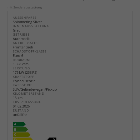
mit Sonderausstattung.
AUSSENFARBE
Shimmering Silver
INNENAUSSTATTUNG
Grau
GETRIEBE
Automatik
ANTRIEBSACHSE
Frontantrieb
SCHADSTOFFKLASSE
Euro 6
HUBRAUM
1.598 ccm
LEISTUNG
175 kW (238 PS)
KRAFTSTOFF
Hybrid Benzin
KATEGORIE
SUV/Geländewagen/Pickup
KILOMETERSTAND
15 km
ERSTZULASSUNG
01.02.2026
ZUSTAND
unfallfrei