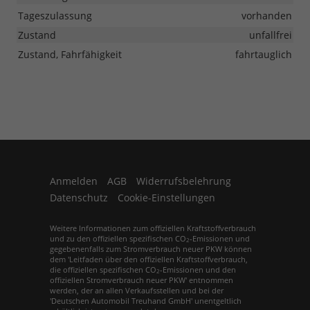
Tageszulassung
vorhanden
Zustand
unfallfrei
Zustand, Fahrfähigkeit
fahrtauglich
Anmelden
AGB
Widerrufsbelehrung
Datenschutz
Cookie-Einstellungen
Weitere Informationen zum offiziellen Kraftstoffverbrauch
und zu den offiziellen spezifischen CO
-Emissionen und
2
gegebenenfalls zum Stromverbrauch neuer PKW können
dem 'Leitfaden über den offiziellen Kraftstoffverbrauch,
die offiziellen spezifischen CO
-Emissionen und den
2
offiziellen Stromverbrauch neuer PKW' entnommen
werden, der an allen Verkaufsstellen und bei der
'Deutschen Automobil Treuhand GmbH' unentgeltlich