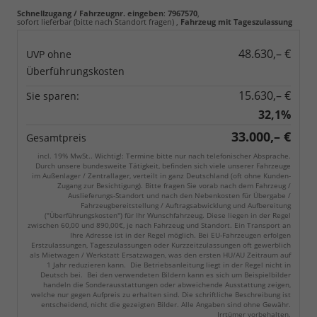
Schnellzugang / Fahrzeugnr. eingeben
:
7967570
,
sofort lieferbar (bitte nach Standort fragen)
,
Fahrzeug mit Tageszulassung
48.630,– €
UVP ohne
Überführungskosten
15.630,– €
Sie sparen:
32,1%
33.000,– €
Gesamtpreis
incl. 19% MwSt.. Wichtig!: Termine bitte nur nach telefonischer Absprache.
Durch unsere bundesweite Tätigkeit, befinden sich viele unserer Fahrzeuge
im Außenlager / Zentrallager, verteilt in ganz Deutschland (oft ohne Kunden-
Zugang zur Besichtigung). Bitte fragen Sie vorab nach dem Fahrzeug /
Auslieferungs-Standort und nach den Nebenkosten für Übergabe /
Fahrzeugbereitstellung / Auftragsabwicklung und Aufbereitung
("Überführungskosten") für Ihr Wunschfahrzeug. Diese liegen in der Regel
zwischen 60,00 und 890,00€, je nach Fahrzeug und Standort. Ein Transport an
Ihre Adresse ist in der Regel möglich. Bei EU-Fahrzeugen erfolgen
Erstzulassungen, Tageszulassungen oder Kurzzeitzulassungen oft gewerblich
als Mietwagen / Werkstatt Ersatzwagen, was den ersten HU/AU Zeitraum auf
1 Jahr reduzieren kann. Die Betriebsanleitung liegt in der Regel nicht in
Deutsch bei. Bei den verwendeten Bildern kann es sich um Beispielbilder
handeln die Sonderausstattungen oder abweichende Ausstattung zeigen,
welche nur gegen Aufpreis zu erhalten sind. Die schriftliche Beschreibung ist
entscheidend, nicht die gezeigten Bilder. Alle Angaben sind ohne Gewähr.
Irrtümer vorbehalten.