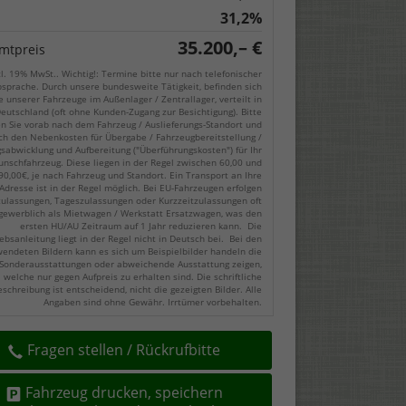
31,2%
35.200,– €
mtpreis
cl. 19% MwSt.. Wichtig!: Termine bitte nur nach telefonischer
sprache. Durch unsere bundesweite Tätigkeit, befinden sich
e unserer Fahrzeuge im Außenlager / Zentrallager, verteilt in
eutschland (oft ohne Kunden-Zugang zur Besichtigung). Bitte
en Sie vorab nach dem Fahrzeug / Auslieferungs-Standort und
ch den Nebenkosten für Übergabe / Fahrzeugbereitstellung /
gsabwicklung und Aufbereitung ("Überführungskosten") für Ihr
nschfahrzeug. Diese liegen in der Regel zwischen 60,00 und
90,00€, je nach Fahrzeug und Standort. Ein Transport an Ihre
Adresse ist in der Regel möglich. Bei EU-Fahrzeugen erfolgen
zulassungen, Tageszulassungen oder Kurzzeitzulassungen oft
gewerblich als Mietwagen / Werkstatt Ersatzwagen, was den
ersten HU/AU Zeitraum auf 1 Jahr reduzieren kann. Die
ebsanleitung liegt in der Regel nicht in Deutsch bei. Bei den
endeten Bildern kann es sich um Beispielbilder handeln die
Sonderausstattungen oder abweichende Ausstattung zeigen,
welche nur gegen Aufpreis zu erhalten sind. Die schriftliche
eschreibung ist entscheidend, nicht die gezeigten Bilder. Alle
Angaben sind ohne Gewähr. Irrtümer vorbehalten.
Fragen stellen / Rückrufbitte
Fahrzeug drucken, speichern