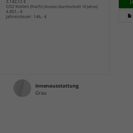
3.142,12 €
CO2 Kosten (hoch)
:
(Kosten Durchschnitt 10 Jahre)
4.851,- €
Jahressteuer:
146,- €
Innenausstattung
Innenausstattung
Grau