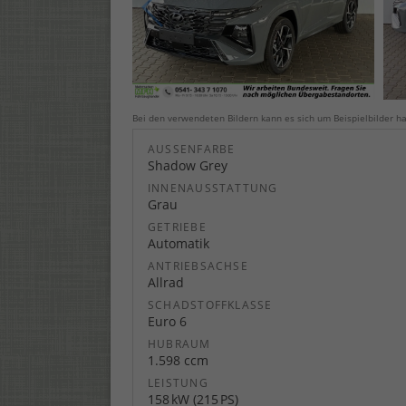
Bei den verwendeten Bildern kann es sich um Beispielbilder ha
AUSSENFARBE
Shadow Grey
INNENAUSSTATTUNG
Grau
GETRIEBE
Automatik
ANTRIEBSACHSE
Allrad
SCHADSTOFFKLASSE
Euro 6
HUBRAUM
1.598 ccm
LEISTUNG
158 kW (215 PS)