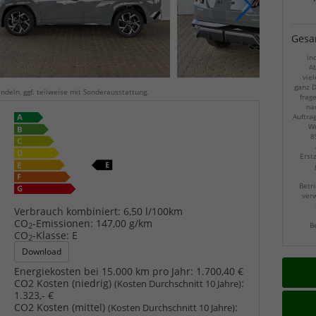
Gesa
in
Ab
viel
ganz D
ndeln, ggf. teilweise mit Sonderausstattung.
frag
na
Auftra
Wu
8
Erst
Betri
verw
Verbrauch kombiniert:
6,50 l/100km
CO
-Emissionen:
147,00 g/km
B
2
CO
-Klasse:
E
2
Download
Energiekosten bei 15.000 km pro Jahr:
1.700,40 €
CO2 Kosten (niedrig)
:
(Kosten Durchschnitt 10 Jahre)
1.323,- €
CO2 Kosten (mittel)
:
(Kosten Durchschnitt 10 Jahre)