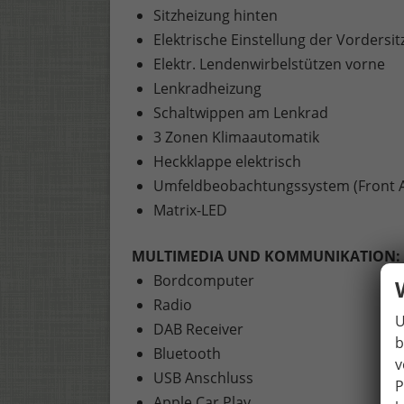
Sitzheizung hinten
Elektrische Einstellung der Vordersit
Elektr. Lendenwirbelstützen vorne
Lenkradheizung
Schaltwippen am Lenkrad
3 Zonen Klimaautomatik
Heckklappe elektrisch
Umfeldbeobachtungssystem (Front A
Matrix-LED
MULTIMEDIA UND KOMMUNIKATION:
Bordcomputer
Radio
U
DAB Receiver
b
Bluetooth
v
USB Anschluss
P
Apple Car Play