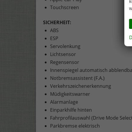
k
Touchscreen
w
SICHERHEIT:
ABS
D
ESP
Servolenkung
Lichtsensor
Regensensor
Innenspiegel automatisch abblendb
Notbremsassistent (F.A.)
Verkehrszeichenerkennung
Müdigkeitswarner
Alarmanlage
Einparkhilfe hinten
Fahrprofilauswahl (Drive Mode Selec
Parkbremse elektrisch