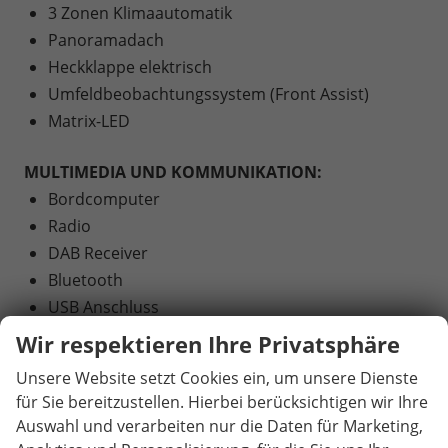
3 Zonen Klimaautomatik
Panoramadach
Heckklappe elektrisch
Umfeldbeobachtungssystem (Front Assist)
Matrix-LED
MULTIMEDIA UND KOMMUNIKATION:
Bordcomputer
Radio
DAB Receiver
Bluetooth
USB Anschluss
Apple Car Play
Wir respektieren Ihre Privatsphäre
Touchscreen
Unsere Website setzt Cookies ein, um unsere Dienste
für Sie bereitzustellen. Hierbei berücksichtigen wir Ihre
SICHERHEIT:
Auswahl und verarbeiten nur die Daten für Marketing,
ABS