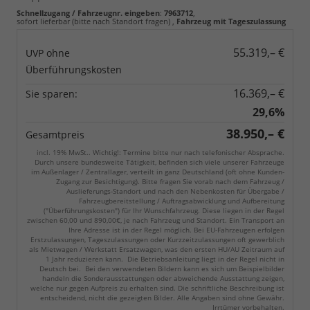
Schnellzugang / Fahrzeugnr. eingeben
:
7963712
,
sofort lieferbar (bitte nach Standort fragen)
,
Fahrzeug mit Tageszulassung
55.319,– €
UVP ohne
Überführungskosten
16.369,– €
Sie sparen:
29,6%
38.950,– €
Gesamtpreis
incl. 19% MwSt.. Wichtig!: Termine bitte nur nach telefonischer Absprache.
Durch unsere bundesweite Tätigkeit, befinden sich viele unserer Fahrzeuge
im Außenlager / Zentrallager, verteilt in ganz Deutschland (oft ohne Kunden-
Zugang zur Besichtigung). Bitte fragen Sie vorab nach dem Fahrzeug /
Auslieferungs-Standort und nach den Nebenkosten für Übergabe /
Fahrzeugbereitstellung / Auftragsabwicklung und Aufbereitung
("Überführungskosten") für Ihr Wunschfahrzeug. Diese liegen in der Regel
zwischen 60,00 und 890,00€, je nach Fahrzeug und Standort. Ein Transport an
Ihre Adresse ist in der Regel möglich. Bei EU-Fahrzeugen erfolgen
Erstzulassungen, Tageszulassungen oder Kurzzeitzulassungen oft gewerblich
als Mietwagen / Werkstatt Ersatzwagen, was den ersten HU/AU Zeitraum auf
1 Jahr reduzieren kann. Die Betriebsanleitung liegt in der Regel nicht in
Deutsch bei. Bei den verwendeten Bildern kann es sich um Beispielbilder
handeln die Sonderausstattungen oder abweichende Ausstattung zeigen,
welche nur gegen Aufpreis zu erhalten sind. Die schriftliche Beschreibung ist
entscheidend, nicht die gezeigten Bilder. Alle Angaben sind ohne Gewähr.
Irrtümer vorbehalten.