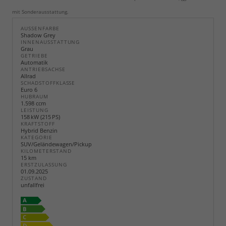
mit Sonderausstattung.
AUSSENFARBE
Shadow Grey
INNENAUSSTATTUNG
Grau
GETRIEBE
Automatik
ANTRIEBSACHSE
Allrad
SCHADSTOFFKLASSE
Euro 6
HUBRAUM
1.598 ccm
LEISTUNG
158 kW (215 PS)
KRAFTSTOFF
Hybrid Benzin
KATEGORIE
SUV/Geländewagen/Pickup
KILOMETERSTAND
15 km
ERSTZULASSUNG
01.09.2025
ZUSTAND
unfallfrei