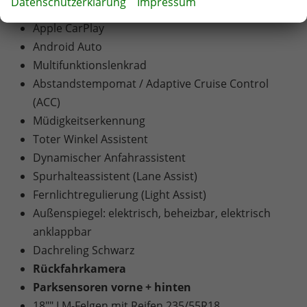
Datenschutzerklärung
Impressum
Touch-Bildschirm
Apple CarPlay
Android Auto
Multifunktionslenkrad
Abstandstempomat / Adaptive Cruise Control
(ACC)
Müdigkeitserkennung
Toter Winkel Assistent
Dynamischer Anfahrassistent
Spurhalteassistent (Lane Assist)
Fernlichtregulierung (Light Assist)
Außenspiegel: elektrisch, beheizbar, elektrisch
anklappbar
Dachreling Schwarz
Rückfahrkamera
Parksensoren vorne + hinten
18"" LM-Felgen mit Reifen 235/55R18