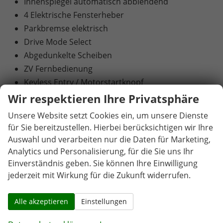
Innenspiegel automatisch abblendend
4 Elektrische Fensterheber
Parkbremse elektrisch
Drive Mode Select
Abgedunkelte Scheiben
ZV Fernbedienung
Keyless Entry / Motorstartknopf
Innenausstattung: Teilleder
Wir respektieren Ihre Privatsphäre
Sitzheizung vorne und hinten
Unsere Website setzt Cookies ein, um unsere Dienste
Lendenwirbelstütze Fahrer/Beifahrer
für Sie bereitzustellen. Hierbei berücksichtigen wir Ihre
Kindersitzbefestigung / ISOFIX
Auswahl und verarbeiten nur die Daten für Marketing,
6 Airbags
Analytics und Personalisierung, für die Sie uns Ihr
Radio
Einverständnis geben. Sie können Ihre Einwilligung
jederzeit mit Wirkung für die Zukunft widerrufen.
Navigation Europa
Freisprechen über Bluetooth
Alle akzeptieren
Einstellungen
USB
DAB (Digitaler Radioempfang)