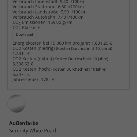
Verbrauch Innenstadt:
9,40 l/100km
Verbrauch Stadtrand:
6,60 l/100km
Verbrauch Landstraße:
5,90 l/100km
Verbrauch Autobahn:
7,40 l/100km
CO
-Emissionen:
159,00 g/km
2
CO
-Klasse:
F
2
Download
Energiekosten bei 15.000 km pro Jahr:
1.831,20 €
CO2 Kosten (niedrig)
:
(Kosten Durchschnitt 10 Jahre)
1.431,- €
CO2 Kosten (mittel)
:
(Kosten Durchschnitt 10 Jahre)
3.398,62 €
CO2 Kosten (hoch)
:
(Kosten Durchschnitt 10 Jahre)
5.247,- €
Jahressteuer:
178,- €
Außenfarbe
Serenity White Pearl