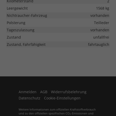
Kilometerstand
2
Leergewicht
1568 kg
Nichtraucher-Fahrzeug
vorhanden
Polsterung
Teilleder
Tageszulassung
vorhanden
Zustand
unfallfrei
Zustand, Fahrfähigkeit
fahrtauglich
Anmelden
AGB
Widerrufsbelehrung
Datenschutz
Cookie-Einstellungen
Weitere Informationen zum offiziellen Kraftstoffverbrauch
und zu den offiziellen spezifischen CO
-Emissionen und
2