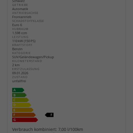
Schwarz
GETRIEBE
Automatik
ANTRIEBSACHSE
Frontantrieb
SCHADSTOFFKLASSE
Euro 6
HUBRAUM
1.598 ccm
LEISTUNG
110 kW (150 PS)
KRAFTSTOFF
Benzin
KATEGORIE
SUV/Geländewagen/Pickup
KILOMETERSTAND
2 km
ERSTZULASSUNG
09.01.2026
ZUSTAND
unfallfrei
Verbrauch kombiniert:
7,00 l/100km