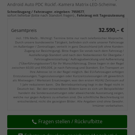
Android Auto PDC Rückf.-Kamera Matrix-LED-Scheinw.
Schnellzugang / Fahrzeugnr. eingeben
:
7959577
,
sofort lieferbar (bitte nach Standort fragen)
,
Fahrzeug mit Tageszulassung
32.590,– €
Gesamtpreis
incl. 19% MwSt.. Wichtig!: Termine bitte nur nach telefonischer Absprache.
Durch unsere bundesweite Tätigkeit, befinden sich viele unserer Fahrzeuge
im Außenlager / Zentrallager, verteilt in ganz Deutschland (oft ohne Kunden-
Zugang zur Besichtigung). Bitte fragen Sie vorab nach dem Fahrzeug /
Auslieferungs-Standort und nach den Nebenkosten für Übergabe /
Fahrzeugbereitstellung / Auftragsabwicklung und Aufbereitung
("Überführungskosten") für Ihr Wunschfahrzeug. Diese liegen in der Regel
zwischen 60,00 und 890,00€, je nach Fahrzeug und Standort. Ein Transport an
Ihre Adresse ist in der Regel möglich. Bei EU-Fahrzeugen erfolgen
Erstzulassungen, Tageszulassungen oder Kurzzeitzulassungen oft gewerblich
als Mietwagen / Werkstatt Ersatzwagen, was den ersten HU/AU Zeitraum auf
1 Jahr reduzieren kann. Die Betriebsanleitung liegt in der Regel nicht in
Deutsch bei. Bei den verwendeten Bildern kann es sich um Beispielbilder
handeln die Sonderausstattungen oder abweichende Ausstattung zeigen,
welche nur gegen Aufpreis zu erhalten sind. Die schriftliche Beschreibung ist
entscheidend, nicht die gezeigten Bilder. Alle Angaben sind ohne Gewähr.
Irrtümer vorbehalten.
Fragen stellen / Rückrufbitte