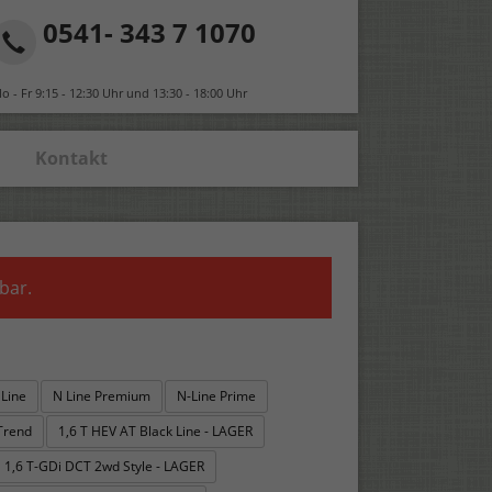
0541- 343 7 1070
o - Fr 9:15 - 12:30 Uhr und 13:30 - 18:00 Uhr
Kontakt
bar.
 Line
N Line Premium
N-Line Prime
Trend
1,6 T HEV AT Black Line - LAGER
1,6 T-GDi DCT 2wd Style - LAGER