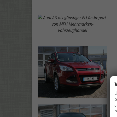
U
b
v
P