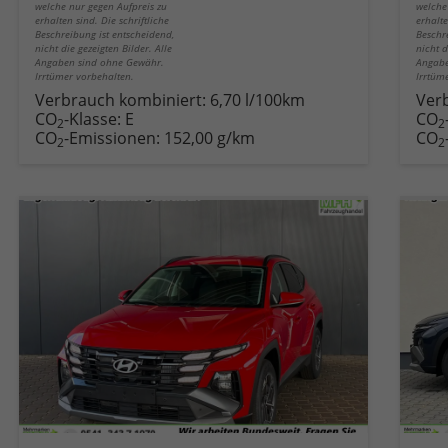
welche nur gegen Aufpreis zu
welche
erhalten sind. Die schriftliche
erhalte
Beschreibung ist entscheidend,
Beschr
nicht die gezeigten Bilder. Alle
nicht d
Angaben sind ohne Gewähr.
Angabe
Irrtümer vorbehalten.
Irrtüm
Verbrauch kombiniert:
6,70 l/100km
Ver
CO
-Klasse:
E
CO
2
2
CO
-Emissionen:
152,00 g/km
CO
2
2