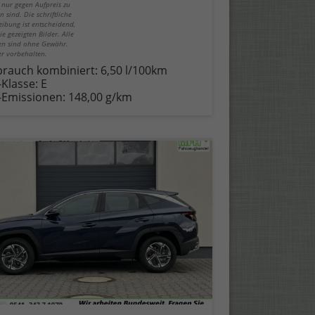
 nur gegen Aufpreis zu
n sind. Die schriftliche
eibung ist entscheidend,
ie gezeigten Bilder. Alle
n sind ohne Gewähr.
er vorbehalten.
brauch kombiniert:
6,50 l/100km
-Klasse:
E
-Emissionen:
148,00 g/km