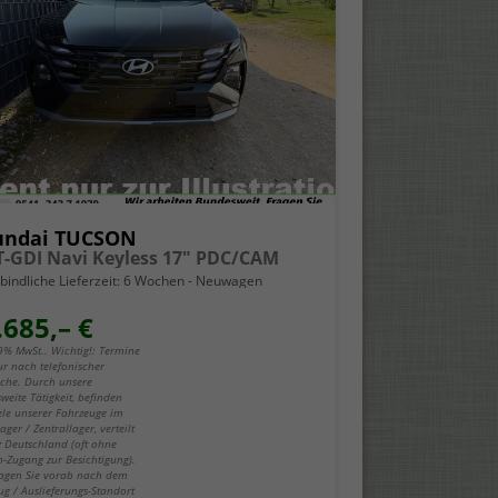
undai TUCSON
 T-GDI Navi Keyless 17" PDC/CAM
bindliche Lieferzeit:
6 Wochen
Neuwagen
.685,– €
19% MwSt.. Wichtig!: Termine
ur nach telefonischer
che. Durch unsere
weite Tätigkeit, befinden
iele unserer Fahrzeuge im
ger / Zentrallager, verteilt
z Deutschland (oft ohne
-Zugang zur Besichtigung).
fragen Sie vorab nach dem
ug / Auslieferungs-Standort