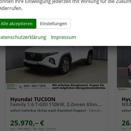
önnen Ihre Einwilligung jederzeit mit Wirkung für die Zukunf
CO
-Emissionen:
136,00 g/km
CO
2
2
iderrufen.
Alle akzeptieren
Einstellungen
atenschutzerklärung
Impressum
Hyundai TUCSON
Hy
Family 1.6 T-GDI 110kW, 2-Zonen Klimaautomatik, Sitzheizung, AppleCarPlay&Android Auto, Freisprecheinrichtung, Radio DAB, Verkehrszeichenerkennung, Rückfahrkamera, eCall Notrufsystem, 17 Zoll Leichtmetallfelgen, uvm.
sofort lieferbar (bitte nach Standort fragen)
Fahrzeug mit Tageszulassung
sofor
25.970,– €
26
incl. 19% MwSt.. Wichtig!: Termine
incl. 