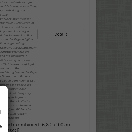
ch den Nebenkosten für
be / Fahrzeugbereitstellung
ragsabwicklung und
eitung
führungskosten") für Ihr
fahrzeug. Diese liegen in
gel zwischen 60,00 und
€, je nach Fahrzeug und
Details
rt. Ein Transport an Ihre
 ist in der Regel möglich.
-Fahrzeugen erfolgen
lassungen, Tageszulassungen
urzzeitzulassungen oft
lich als Mietwagen /
att Ersatzwagen, was den
 HU/AU Zeitraum auf 1 Jahr
eren kann. Die
sanleitung liegt in der Regel
in Deutsch bei. Bei den
deten Bildern kann es sich
spielbilder handeln die
ausstattungen oder
hende Ausstattung zeigen,
 nur gegen Aufpreis zu
n sind. Die schriftliche
eibung ist entscheidend,
ie gezeigten Bilder. Alle
d
n sind ohne Gewähr.
er vorbehalten.
brauch kombiniert:
6,80 l/100km
e
-Klasse:
E