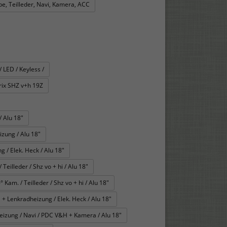
e, Teilleder, Navi, Kamera, ACC
 LED / Keyless /
ix SHZ v+h 19Z
 Alu 18"
zung / Alu 18"
 / Elek. Heck / Alu 18"
eilleder / Shz vo + hi / Alu 18"
Kam. / Teilleder / Shz vo + hi / Alu 18"
 + Lenkradheizung / Elek. Heck / Alu 18"
eizung / Navi / PDC V&H + Kamera / Alu 18"