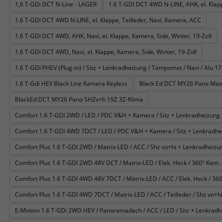
1,6 T-GDi DCT N-Line - LAGER
1.6 T-GDI DCT 4WD N-LINE, AHK, el. Klapp
1.6 T-GDI DCT 4WD N-LINE, el. Klappe, Teilleder, Navi, Kamera, ACC
1.6 T-GDI DCT 4WD, AHK, Navi, el. Klappe, Kamera, Side, Winter, 19-Zoll
1.6 T-GDI DCT 4WD, Navi, el. Klappe, Kamera, Side, Winter, 19-Zoll
1.6 T-GDI PHEV (Plug-in) / Sitz + Lenkradheizung / Tempomat / Navi / Alu 17/
1.6 T-Gdi HEV Black Line Kamera Keyless
Black Ed DCT MY26 Pano Matr
BlackEd DCT MY26 Pano SHZv+h 19Z 3Z-Klima
Comfort 1.6 T-GDI 2WD / LED / PDC V&H + Kamera / Sitz + Lenkradheizung /
Comfort 1.6 T-GDI 4WD 7DCT / LED / PDC V&H + Kamera / Sitz + Lenkradhei
Comfort Plus 1.6 T-GDI 2WD / Matrix-LED / ACC / Shz vo+hi + Lenkradheizung
Comfort Plus 1.6 T-GDI 2WD 48V DCT / Matrix-LED / Elek. Heck / 360° Kam. / T
Comfort Plus 1.6 T-GDI 4WD 48V 7DCT / Matrix-LED / ACC / Elek. Heck / 360° 
Comfort Plus 1.6 T-GDI 4WD 7DCT / Matrix-LED / ACC / Teilleder / Shz vo+hi
E-Motion 1.6 T-GDi 2WD HEV / Panoramadach / ACC / LED / Sitz + Lenkradh