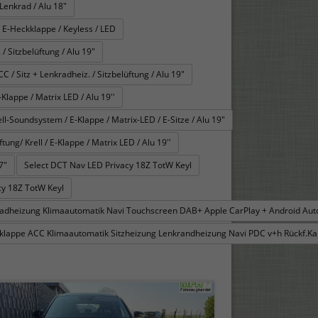
Lenkrad / Alu 18"
 E-Heckklappe / Keyless / LED
/ Sitzbelüftung / Alu 19"
 Sitz + Lenkradheiz. / Sitzbelüftung / Alu 19"
Klappe / Matrix LED / Alu 19''
l-Soundsystem / E-Klappe / Matrix-LED / E-Sitze / Alu 19"
ng/ Krell / E-Klappe / Matrix LED / Alu 19''
7"
Select DCT Nav LED Privacy 18Z TotW Keyl
y 18Z TotW Keyl
kradheizung Klimaautomatik Navi Touchscreen DAB+ Apple CarPlay + Android Au
ckklappe ACC Klimaautomatik Sitzheizung Lenkrandheizung Navi PDC v+h Rückf.Ka