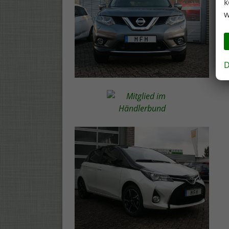
k
w
D