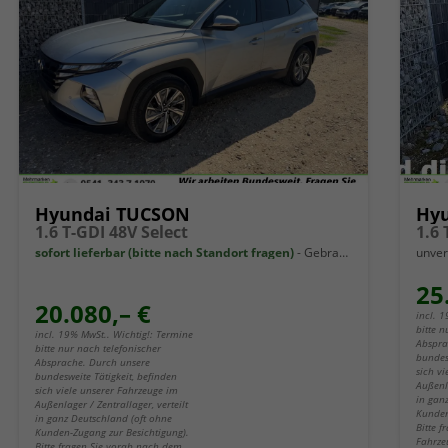
Hyundai TUCSON
Hy
1.6 T-GDI 48V Select
1.6
sofort lieferbar (bitte nach Standort fragen)
Gebrauchtwagen
unver
25
20.080,– €
incl. 
bitte n
incl. 19% MwSt.. Wichtig!: Termine
Abspra
bitte nur nach telefonischer
bundes
Absprache. Durch unsere
sich v
bundesweite Tätigkeit, befinden
Außenla
sich viele unserer Fahrzeuge im
in gan
Außenlager / Zentrallager, verteilt
Kunden
in ganz Deutschland (oft ohne
Bitte 
Kunden-Zugang zur Besichtigung).
Fahrze
Bitte fragen Sie vorab nach dem