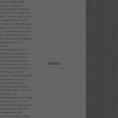
ur nach telefonischer
che. Durch unsere
weite Tätigkeit, befinden
iele unserer Fahrzeuge im
ger / Zentrallager, verteilt
z Deutschland (oft ohne
-Zugang zur Besichtigung).
fragen Sie vorab nach dem
ug / Auslieferungs-Standort
ch den Nebenkosten für
be / Fahrzeugbereitstellung
ragsabwicklung und
eitung
führungskosten") für Ihr
fahrzeug. Diese liegen in
gel zwischen 60,00 und
€, je nach Fahrzeug und
Details
rt. Ein Transport an Ihre
 ist in der Regel möglich.
-Fahrzeugen erfolgen
lassungen, Tageszulassungen
urzzeitzulassungen oft
lich als Mietwagen /
att Ersatzwagen, was den
 HU/AU Zeitraum auf 1 Jahr
eren kann. Die
sanleitung liegt in der Regel
in Deutsch bei. Bei den
deten Bildern kann es sich
spielbilder handeln die
ausstattungen oder
hende Ausstattung zeigen,