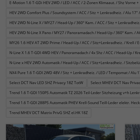
E-Motion 1.6 T-GDi HEV 2WD / LED / ACC / 2-Zonen Klimaaut. / Shz Vorne + 
HEV 2WD Comfort Plus / Soundsystem / ACC / Sitz + Lenkradheiz. / Alu 17" /
HEV 2WD N-Line X / MY27 / Head-Up / 360° Kam. / ACC / Sitz + Lenkradheiz. 
HEV 2WD N-Line X Pano / MY27 / Panoramadach / Head-Up / 360° Kam. / ACC /
MY26 1.6 HEV AT 2WD Prime / Head-Up / ACC / Sitz+Lenkradheiz. / Krell / E-
N-Line X 1.6 T-GDI 4WD HEV / Panoramadach / 4x Shz / ACC / Head-Up / Krel
N-Line x HEV 2WD Automatik / Head-Up / ACC / Sitz+Lenkradheiz. / Sitzbelüftu
NX4 Pure 1.6 T-GDI 2WD 48V / Sitz + Lenkradheiz. / LED / Tempomat / Alu 1
Select DCT Nav LED SHZ Privacy 18Z TotW
Select MHEV DCT Nav Privac
Trend 1.6 T-GDI 150PS Automatik TZ 2026 Teil-Leder Sitzheizung v+h Len
Trend 1.6 T-GDI 288PS Automatik PHEV Krell-Sound Teill-Leder elektr. He
Trend MHEV DCT Matrix PrivG SHZ el.HK 18Z