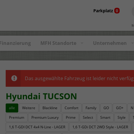
Parkplatz
0
M
Finanzierung
MFH Standorte
Unternehmen
Das ausgewählte Fahrzeug ist leider nicht verfüg
Hyundai TUCSON
alle
Weitere
Blackline
Comfort
Family
GO
GO+
N
Premium
Premium Luxury
Prime
Select
Smart
Style
1,6 T-GDI DCT 4x4 N-Line - LAGER
1,6 T-GDi DCT 2WD Style - LAGER