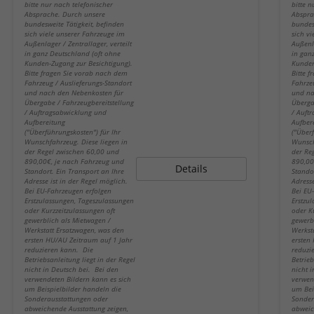
bitte nur nach telefonischer
bitte n
Absprache. Durch unsere
Abspra
bundesweite Tätigkeit, befinden
bundes
sich viele unserer Fahrzeuge im
sich v
Außenlager / Zentrallager, verteilt
Außenla
in ganz Deutschland (oft ohne
in gan
Kunden-Zugang zur Besichtigung).
Kunden
Bitte fragen Sie vorab nach dem
Bitte 
Fahrzeug / Auslieferungs-Standort
Fahrze
und nach den Nebenkosten für
und na
Übergabe / Fahrzeugbereitstellung
Überga
/ Auftragsabwicklung und
/ Auft
Aufbereitung
Aufber
("Überführungskosten") für Ihr
("Über
Wunschfahrzeug. Diese liegen in
Wunsch
der Regel zwischen 60,00 und
der Re
890,00€, je nach Fahrzeug und
890,00
Details
Standort. Ein Transport an Ihre
Stando
Adresse ist in der Regel möglich.
Adresse
Bei EU-Fahrzeugen erfolgen
Bei EU
Erstzulassungen, Tageszulassungen
Erstzu
oder Kurzzeitzulassungen oft
oder K
gewerblich als Mietwagen /
gewerb
Werkstatt Ersatzwagen, was den
Werkst
ersten HU/AU Zeitraum auf 1 Jahr
ersten
reduzieren kann. Die
reduzi
Betriebsanleitung liegt in der Regel
Betrieb
nicht in Deutsch bei. Bei den
nicht 
verwendeten Bildern kann es sich
verwen
um Beispielbilder handeln die
um Bei
Sonderausstattungen oder
Sonder
abweichende Ausstattung zeigen,
abweic