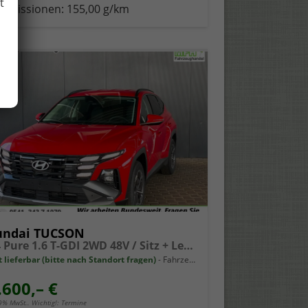
t
-Emissionen:
155,00 g/km
undai TUCSON
NX4 Pure 1.6 T-GDI 2WD 48V / Sitz + Lenkradheiz. LED Tempomat Alu 17"
t lieferbar (bitte nach Standort fragen)
Fahrzeug mit Tageszulassung
.600,– €
19% MwSt.. Wichtig!: Termine