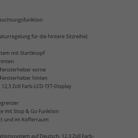
euchtungsfunktion
urregelung für die hintere Sitzreihe)
stem mit Startknopf
hinten
e Fensterheber vorne
 Fensterheber hinten
12,3 Zoll Farb-LCD-TFT-Display
egrenzer
ge mit Stop & Go Funktion
tt und im Kofferraum
ationssystem auf Deutsch, 12,3 Zoll Farb-