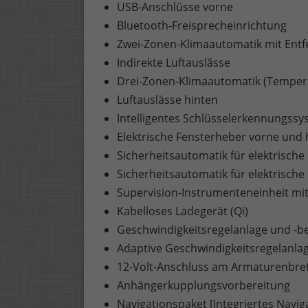
USB-Anschlüsse vorne
Bluetooth-Freisprecheinrichtung
Zwei-Zonen-Klimaautomatik mit Entf
Indirekte Luftauslässe
Drei-Zonen-Klimaautomatik (Temperat
Luftauslässe hinten
Intelligentes Schlüsselerkennungssy
Elektrische Fensterheber vorne und 
Sicherheitsautomatik für elektrisch
Sicherheitsautomatik für elektrische
Supervision-Instrumenteneinheit mit 
Kabelloses Ladegerät (Qi)
Geschwindigkeitsregelanlage und -b
Adaptive Geschwindigkeitsregelanla
12-Volt-Anschluss am Armaturenbre
Anhängerkupplungsvorbereitung
Navigationspaket [Integriertes Navig