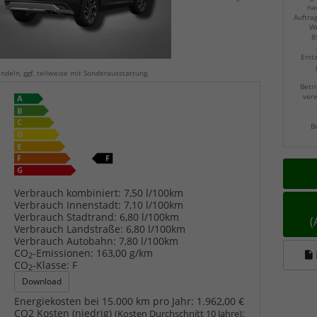
na
Auftra
Wu
8
Erst
ndeln, ggf. teilweise mit Sonderausstattung.
Betri
verw
B
Verbrauch kombiniert:
7,50 l/100km
Verbrauch Innenstadt:
7,10 l/100km
Verbrauch Stadtrand:
6,80 l/100km
Verbrauch Landstraße:
6,80 l/100km
Verbrauch Autobahn:
7,80 l/100km
CO
-Emissionen:
163,00 g/km
2
CO
-Klasse:
F
2
Download
Energiekosten bei 15.000 km pro Jahr:
1.962,00 €
CO2 Kosten (niedrig)
:
(Kosten Durchschnitt 10 Jahre)