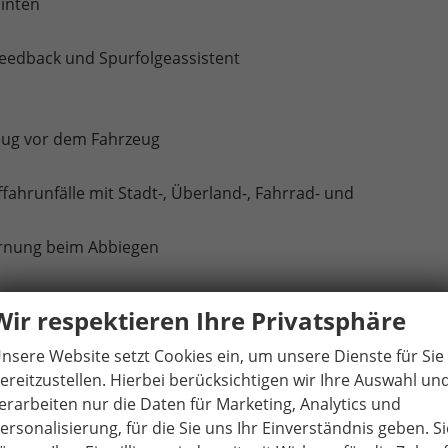
inten
Feedback und Spurfolgeassistent
eug vor dem Fahrzeug
ahrunfälle mit Stadt-, Überland-, Fahrrad- und
arnung beim Abbiegen
nten
Wir respektieren Ihre Privatsphäre
rung in der hinteren Sitzreihe
e Sensor
nsere Website setzt Cookies ein, um unsere Dienste für Sie
ereitzustellen. Hierbei berücksichtigen wir Ihre Auswahl un
nungssystem
erarbeiten nur die Daten für Marketing, Analytics und
ersonalisierung, für die Sie uns Ihr Einverständnis geben. Si