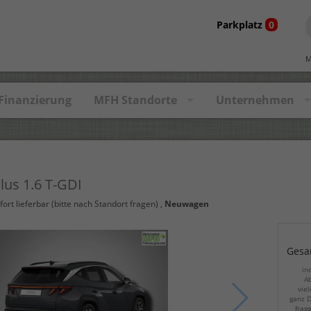
Parkplatz
0
M
Finanzierung
MFH Standorte
Unternehmen
Plus 1.6 T-GDI
fort lieferbar (bitte nach Standort fragen)
,
Neuwagen
Gesa
in
Ab
viel
ganz D
frag