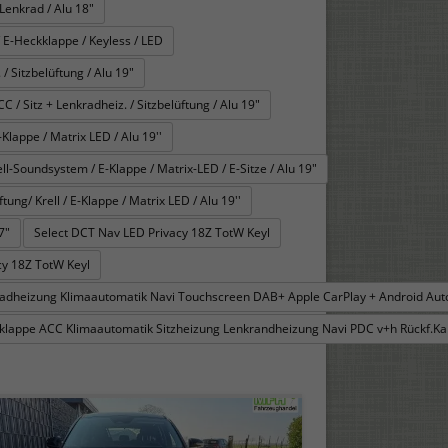
Lenkrad / Alu 18"
 E-Heckklappe / Keyless / LED
/ Sitzbelüftung / Alu 19"
 Sitz + Lenkradheiz. / Sitzbelüftung / Alu 19"
Klappe / Matrix LED / Alu 19''
l-Soundsystem / E-Klappe / Matrix-LED / E-Sitze / Alu 19"
ng/ Krell / E-Klappe / Matrix LED / Alu 19''
7"
Select DCT Nav LED Privacy 18Z TotW Keyl
y 18Z TotW Keyl
kradheizung Klimaautomatik Navi Touchscreen DAB+ Apple CarPlay + Android Au
ckklappe ACC Klimaautomatik Sitzheizung Lenkrandheizung Navi PDC v+h Rückf.Ka