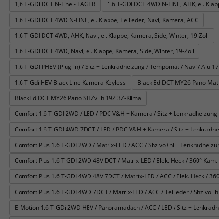
1,6 T-GDi DCT N-Line - LAGER
1.6 T-GDI DCT 4WD N-LINE, AHK, el. Klapp
1.6 T-GDI DCT 4WD N-LINE, el. Klappe, Teilleder, Navi, Kamera, ACC
1.6 T-GDI DCT 4WD, AHK, Navi, el. Klappe, Kamera, Side, Winter, 19-Zoll
1.6 T-GDI DCT 4WD, Navi, el. Klappe, Kamera, Side, Winter, 19-Zoll
1.6 T-GDI PHEV (Plug-in) / Sitz + Lenkradheizung / Tempomat / Navi / Alu 17/
1.6 T-Gdi HEV Black Line Kamera Keyless
Black Ed DCT MY26 Pano Matr
BlackEd DCT MY26 Pano SHZv+h 19Z 3Z-Klima
Comfort 1.6 T-GDI 2WD / LED / PDC V&H + Kamera / Sitz + Lenkradheizung /
Comfort 1.6 T-GDI 4WD 7DCT / LED / PDC V&H + Kamera / Sitz + Lenkradhei
Comfort Plus 1.6 T-GDI 2WD / Matrix-LED / ACC / Shz vo+hi + Lenkradheizung
Comfort Plus 1.6 T-GDI 2WD 48V DCT / Matrix-LED / Elek. Heck / 360° Kam. / T
Comfort Plus 1.6 T-GDI 4WD 48V 7DCT / Matrix-LED / ACC / Elek. Heck / 360° 
Comfort Plus 1.6 T-GDI 4WD 7DCT / Matrix-LED / ACC / Teilleder / Shz vo+hi
E-Motion 1.6 T-GDi 2WD HEV / Panoramadach / ACC / LED / Sitz + Lenkradh