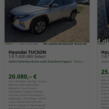
Hyundai TUCSON
Hy
1.6 T-GDI 48V Select
1.6
sofort lieferbar (bitte nach Standort fragen)
Gebrauchtwagen
unver
25
20.080,– €
incl. 
bitte n
incl. 19% MwSt.. Wichtig!: Termine
Abspra
bitte nur nach telefonischer
bundes
Absprache. Durch unsere
sich v
bundesweite Tätigkeit, befinden
Außenla
sich viele unserer Fahrzeuge im
in gan
Außenlager / Zentrallager, verteilt
Kunden
in ganz Deutschland (oft ohne
Bitte 
Kunden-Zugang zur Besichtigung).
Fahrze
Bitte fragen Sie vorab nach dem