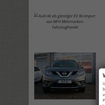
U
b
v
P