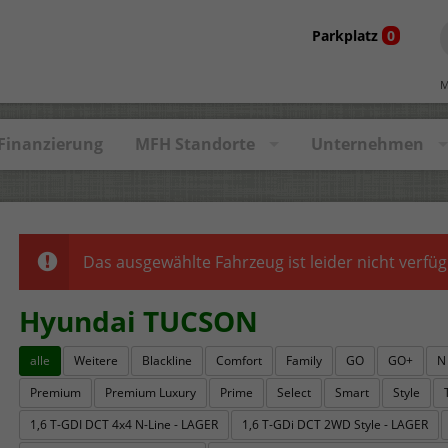
Parkplatz
0
M
Finanzierung
MFH Standorte
Unternehmen
Das ausgewählte Fahrzeug ist leider nicht verfüg
Hyundai TUCSON
alle
Weitere
Blackline
Comfort
Family
GO
GO+
N
Premium
Premium Luxury
Prime
Select
Smart
Style
1,6 T-GDI DCT 4x4 N-Line - LAGER
1,6 T-GDi DCT 2WD Style - LAGER