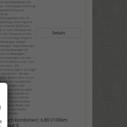
ch den Nebenkosten für
be / Fahrzeugbereitstellung
ragsabwicklung und
eitung
führungskosten") für Ihr
fahrzeug. Diese liegen in
gel zwischen 60,00 und
€, je nach Fahrzeug und
Details
rt. Ein Transport an Ihre
 ist in der Regel möglich.
-Fahrzeugen erfolgen
lassungen, Tageszulassungen
urzzeitzulassungen oft
lich als Mietwagen /
att Ersatzwagen, was den
 HU/AU Zeitraum auf 1 Jahr
eren kann. Die
sanleitung liegt in der Regel
in Deutsch bei. Bei den
deten Bildern kann es sich
spielbilder handeln die
ausstattungen oder
hende Ausstattung zeigen,
 nur gegen Aufpreis zu
n sind. Die schriftliche
eibung ist entscheidend,
ie gezeigten Bilder. Alle
d
n sind ohne Gewähr.
er vorbehalten.
brauch kombiniert:
6,80 l/100km
e
-Klasse:
E