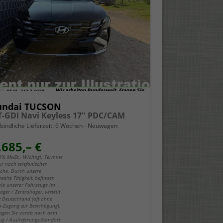
undai TUCSON
 T-GDI Navi Keyless 17" PDC/CAM
bindliche Lieferzeit:
6 Wochen
Neuwagen
.685,– €
19% MwSt.. Wichtig!: Termine
ur nach telefonischer
che. Durch unsere
weite Tätigkeit, befinden
iele unserer Fahrzeuge im
ger / Zentrallager, verteilt
z Deutschland (oft ohne
-Zugang zur Besichtigung).
fragen Sie vorab nach dem
ug / Auslieferungs-Standort