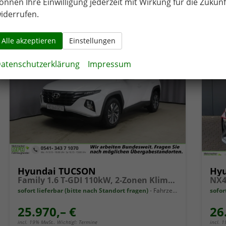
önnen Ihre Einwilligung jederzeit mit Wirkung für die Zukunf
CO
-Emissionen:
136,00 g/km
CO
2
2
iderrufen.
Alle akzeptieren
Einstellungen
atenschutzerklärung
Impressum
Hyundai TUCSON
Hy
Family 1.6 T-GDI 110kW, 2-Zonen Klimaautomatik, Sitzheizung, AppleCarPlay&Android Auto, Freisprecheinrichtung, Radio DAB, Verkehrszeichenerkennung, Rückfahrkamera, eCall Notrufsystem, 17 Zoll Leichtmetallfelgen, uvm.
sofort lieferbar (bitte nach Standort fragen)
Fahrzeug mit Tageszulassung
sofor
25.970,– €
26
incl. 19% MwSt.. Wichtig!: Termine
incl. 