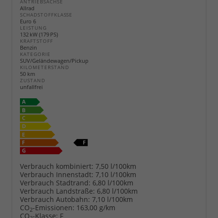
ANTRIEBSACHSE
Allrad
SCHADSTOFFKLASSE
Euro 6
LEISTUNG
132 kW (179 PS)
KRAFTSTOFF
Benzin
KATEGORIE
SUV/Geländewagen/Pickup
KILOMETERSTAND
50 km
ZUSTAND
unfallfrei
Verbrauch kombiniert:
7,50 l/100km
Verbrauch Innenstadt:
7,10 l/100km
Verbrauch Stadtrand:
6,80 l/100km
Verbrauch Landstraße:
6,80 l/100km
Verbrauch Autobahn:
7,10 l/100km
CO
-Emissionen:
163,00 g/km
2
CO
-Klasse:
F
2