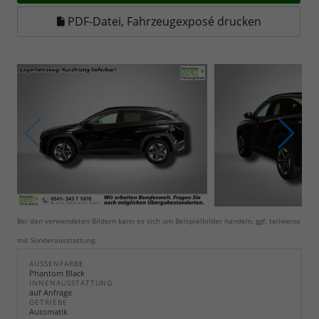
PDF-Datei, Fahrzeugexposé drucken
Bei den verwendeten Bildern kann es sich um Beispielbilder handeln, ggf. teilweise
mit Sonderausstattung.
AUSSENFARBE
Phantom Black
INNENAUSSTATTUNG
auf Anfrage
GETRIEBE
Automatik