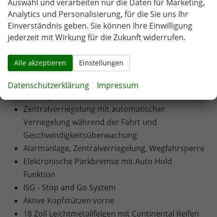
Auswahl und verarbeiten nur die Daten für Marketing,
Stabilitätskontrollsystem
Analytics und Personalisierung, für die Sie uns Ihr
Bremsassistent
Einverständnis geben. Sie können Ihre Einwilligung
Notbremsanzeige
jederzeit mit Wirkung für die Zukunft widerrufen.
Aktive Motorhaube (Fußgängerschutz im Falle
eines Unfalls)
Alle akzeptieren
Einstellungen
Bergabfahrassistent
Fahrzeugstabilitätskontrollsystem
Datenschutzerklärung
Impressum
Anhänger-Stabilitätskontrolle
Zentralverriegelung mit automatischer
Verriegelung während der Fahrt und
Geschwindigkeitsüberwachung
Alarmanlage, Zentralverriegelung, Wegfahrsperre
Elektronische Parkbremse mit Auto Hold
Funktion
ISG - Stop and Go System
Aktive Kopfstützen vorne
18 Zoll Leichtmetallfelgen mit Continental Reifen