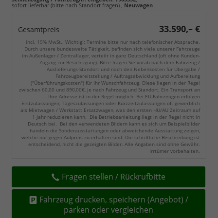
sofort lieferbar (bitte nach Standort fragen)
,
Neuwagen
33.590,– €
Gesamtpreis
incl. 19% MwSt.. Wichtig!: Termine bitte nur nach telefonischer Absprache.
Durch unsere bundesweite Tätigkeit, befinden sich viele unserer Fahrzeuge
im Außenlager / Zentrallager, verteilt in ganz Deutschland (oft ohne Kunden-
Zugang zur Besichtigung). Bitte fragen Sie vorab nach dem Fahrzeug /
Auslieferungs-Standort und nach den Nebenkosten für Übergabe /
Fahrzeugbereitstellung / Auftragsabwicklung und Aufbereitung
("Überführungskosten") für Ihr Wunschfahrzeug. Diese liegen in der Regel
zwischen 60,00 und 890,00€, je nach Fahrzeug und Standort. Ein Transport an
Ihre Adresse ist in der Regel möglich. Bei EU-Fahrzeugen erfolgen
Erstzulassungen, Tageszulassungen oder Kurzzeitzulassungen oft gewerblich
als Mietwagen / Werkstatt Ersatzwagen, was den ersten HU/AU Zeitraum auf
1 Jahr reduzieren kann. Die Betriebsanleitung liegt in der Regel nicht in
Deutsch bei. Bei den verwendeten Bildern kann es sich um Beispielbilder
handeln die Sonderausstattungen oder abweichende Ausstattung zeigen,
welche nur gegen Aufpreis zu erhalten sind. Die schriftliche Beschreibung ist
entscheidend, nicht die gezeigten Bilder. Alle Angaben sind ohne Gewähr.
Irrtümer vorbehalten.
Fragen stellen / Rückrufbitte
Fahrzeug drucken, speichern (Angebot) /
parken oder vergleichen