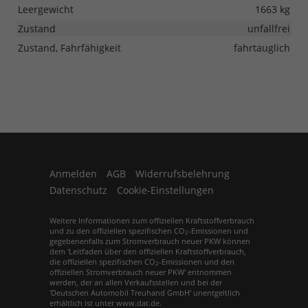
Leergewicht
1663 kg
Zustand
unfallfrei
Zustand, Fahrfähigkeit
fahrtauglich
Anmelden
AGB
Widerrufsbelehrung
Datenschutz
Cookie-Einstellungen
Weitere Informationen zum offiziellen Kraftstoffverbrauch
und zu den offiziellen spezifischen CO
-Emissionen und
2
gegebenenfalls zum Stromverbrauch neuer PKW können
dem 'Leitfaden über den offiziellen Kraftstoffverbrauch,
die offiziellen spezifischen CO
-Emissionen und den
2
offiziellen Stromverbrauch neuer PKW' entnommen
werden, der an allen Verkaufsstellen und bei der
'Deutschen Automobil Treuhand GmbH' unentgeltlich
erhältlich ist unter www.dat.de.