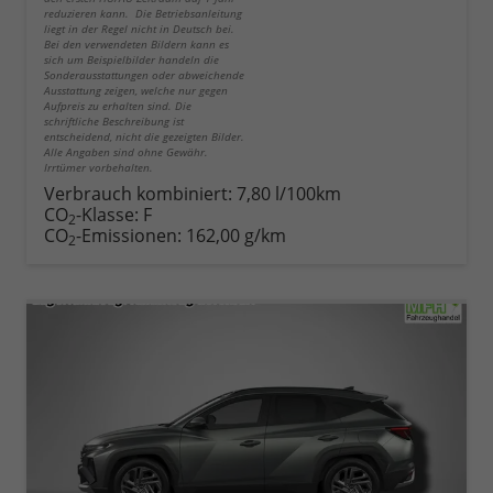
reduzieren kann. Die Betriebsanleitung
liegt in der Regel nicht in Deutsch bei.
Bei den verwendeten Bildern kann es
sich um Beispielbilder handeln die
Sonderausstattungen oder abweichende
Ausstattung zeigen, welche nur gegen
Aufpreis zu erhalten sind. Die
schriftliche Beschreibung ist
entscheidend, nicht die gezeigten Bilder.
Alle Angaben sind ohne Gewähr.
Irrtümer vorbehalten.
Verbrauch kombiniert:
7,80 l/100km
CO
-Klasse:
F
2
CO
-Emissionen:
162,00 g/km
2