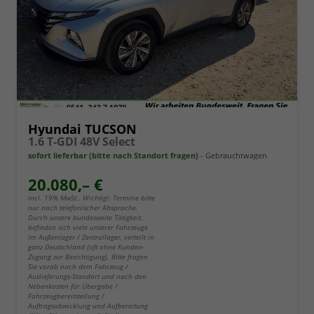
Hyundai TUCSON
1.6 T-GDI 48V Select
sofort lieferbar (bitte nach Standort fragen)
Gebrauchtwagen
20.080,– €
incl. 19% MwSt.. Wichtig!: Termine bitte
nur nach telefonischer Absprache.
Durch unsere bundesweite Tätigkeit,
befinden sich viele unserer Fahrzeuge
im Außenlager / Zentrallager, verteilt in
ganz Deutschland (oft ohne Kunden-
Zugang zur Besichtigung). Bitte fragen
Sie vorab nach dem Fahrzeug /
Auslieferungs-Standort und nach den
Nebenkosten für Übergabe /
Fahrzeugbereitstellung /
Auftragsabwicklung und Aufbereitung