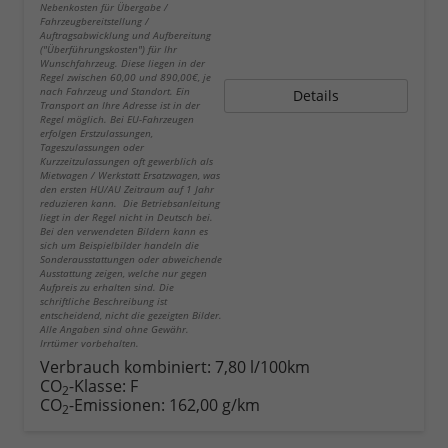
Nebenkosten für Übergabe /
Fahrzeugbereitstellung /
Auftragsabwicklung und Aufbereitung
("Überführungskosten") für Ihr
Wunschfahrzeug. Diese liegen in der
Regel zwischen 60,00 und 890,00€, je
nach Fahrzeug und Standort. Ein
Details
Transport an Ihre Adresse ist in der
Regel möglich. Bei EU-Fahrzeugen
erfolgen Erstzulassungen,
Tageszulassungen oder
Kurzzeitzulassungen oft gewerblich als
Mietwagen / Werkstatt Ersatzwagen, was
den ersten HU/AU Zeitraum auf 1 Jahr
reduzieren kann. Die Betriebsanleitung
liegt in der Regel nicht in Deutsch bei.
Bei den verwendeten Bildern kann es
sich um Beispielbilder handeln die
Sonderausstattungen oder abweichende
Ausstattung zeigen, welche nur gegen
Aufpreis zu erhalten sind. Die
schriftliche Beschreibung ist
entscheidend, nicht die gezeigten Bilder.
Alle Angaben sind ohne Gewähr.
Irrtümer vorbehalten.
Verbrauch kombiniert:
7,80 l/100km
CO
-Klasse:
F
2
CO
-Emissionen:
162,00 g/km
2