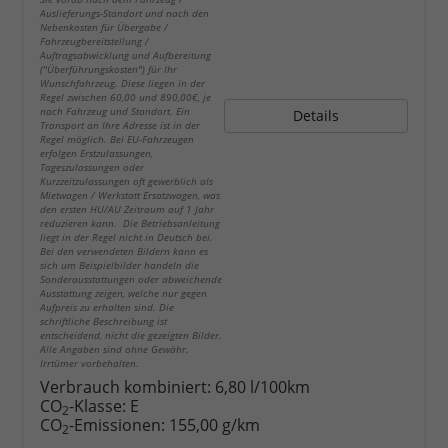
Auslieferungs-Standort und nach den
Nebenkosten für Übergabe /
Fahrzeugbereitstellung /
Auftragsabwicklung und Aufbereitung
("Überführungskosten") für Ihr
Wunschfahrzeug. Diese liegen in der
Regel zwischen 60,00 und 890,00€, je
nach Fahrzeug und Standort. Ein
Details
Transport an Ihre Adresse ist in der
Regel möglich. Bei EU-Fahrzeugen
erfolgen Erstzulassungen,
Tageszulassungen oder
Kurzzeitzulassungen oft gewerblich als
Mietwagen / Werkstatt Ersatzwagen, was
den ersten HU/AU Zeitraum auf 1 Jahr
reduzieren kann. Die Betriebsanleitung
liegt in der Regel nicht in Deutsch bei.
Bei den verwendeten Bildern kann es
sich um Beispielbilder handeln die
Sonderausstattungen oder abweichende
Ausstattung zeigen, welche nur gegen
Aufpreis zu erhalten sind. Die
schriftliche Beschreibung ist
entscheidend, nicht die gezeigten Bilder.
Alle Angaben sind ohne Gewähr.
Irrtümer vorbehalten.
Verbrauch kombiniert:
6,80 l/100km
CO
-Klasse:
E
2
CO
-Emissionen:
155,00 g/km
2