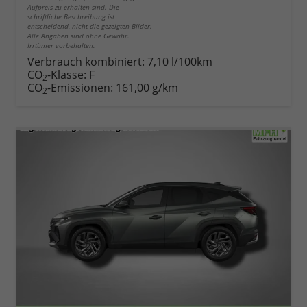
Aufpreis zu erhalten sind. Die
schriftliche Beschreibung ist
entscheidend, nicht die gezeigten Bilder.
Alle Angaben sind ohne Gewähr.
Irrtümer vorbehalten.
Verbrauch kombiniert:
7,10 l/100km
CO
-Klasse:
F
2
CO
-Emissionen:
161,00 g/km
2