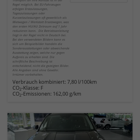
Regel möglich. Bei EU-Fahrzeugen
erfolgen Erstzulassungen,
Tageszulassungen oder
Kurzzeitzulassungen oft gewerblich als
Mietwagen / Werkstatt Ersatzwagen, was
den ersten HU/AU Zeitraum auf 1 Jahr
reduzieren kann. Die Betriebsanleitung
liegt in der Regel nicht in Deutsch bei.
Bei den verwendeten Bildern kann es
sich um Beispielbilder handeln die
Sonderausstattungen oder abweichende
Ausstattung zeigen, welche nur gegen
Aufpreis zu erhalten sind. Die
schriftliche Beschreibung ist
entscheidend, nicht die gezeigten Bilder.
Alle Angaben sind ohne Gewähr.
Irrtümer vorbehalten.
Verbrauch kombiniert:
7,80 l/100km
CO
-Klasse:
F
2
CO
-Emissionen:
162,00 g/km
2