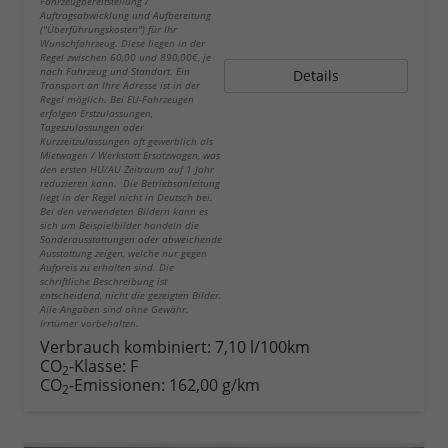
Fahrzeugbereitstellung /
Auftragsabwicklung und Aufbereitung
("Überführungskosten") für Ihr
Wunschfahrzeug. Diese liegen in der
Regel zwischen 60,00 und 890,00€, je
nach Fahrzeug und Standort. Ein
Details
Transport an Ihre Adresse ist in der
Regel möglich. Bei EU-Fahrzeugen
erfolgen Erstzulassungen,
Tageszulassungen oder
Kurzzeitzulassungen oft gewerblich als
Mietwagen / Werkstatt Ersatzwagen, was
den ersten HU/AU Zeitraum auf 1 Jahr
reduzieren kann. Die Betriebsanleitung
liegt in der Regel nicht in Deutsch bei.
Bei den verwendeten Bildern kann es
sich um Beispielbilder handeln die
Sonderausstattungen oder abweichende
Ausstattung zeigen, welche nur gegen
Aufpreis zu erhalten sind. Die
schriftliche Beschreibung ist
entscheidend, nicht die gezeigten Bilder.
Alle Angaben sind ohne Gewähr.
Irrtümer vorbehalten.
Verbrauch kombiniert:
7,10 l/100km
CO
-Klasse:
F
2
CO
-Emissionen:
162,00 g/km
2