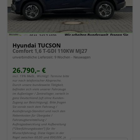
Hyundai TUCSON
Comfort 1,6 T-GDI 110KW MJ27
unverbindliche Lieferzeit:
9 Wochen
Neuwagen
26.790,– €
incl. 19% MwSt.. Wichtig!: Termine bitte
nur nach telefonischer Absprache.
Durch unsere bundesweite Tätigkeit,
befinden sich viele unserer Fahrzeuge
im Außenlager / Zentrallager, verteilt in
ganz Deutschland (oft ohne Kunden-
Zugang zur Besichtigung). Bitte fragen
Sie vorab nach dem Fahrzeug /
Auslieferungs-Standort und nach den
Nebenkosten für Übergabe /
Fahrzeugbereitstellung /
Auftragsabwicklung und Aufbereitung
("Überführungskosten") für Ihr
Wunschfahrzeug. Diese liegen in der
Regel zwischen 60,00 und 890,00€, je