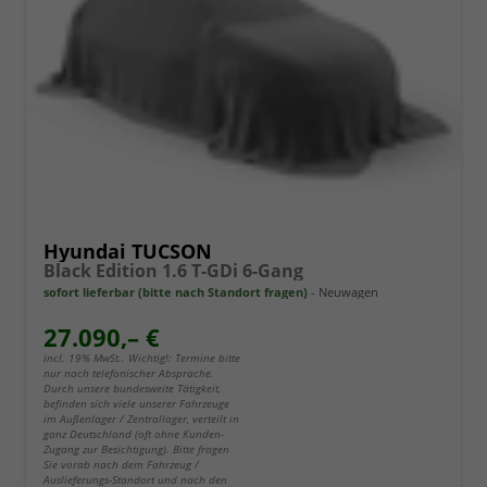
Hyundai TUCSON
Black Edition 1.6 T-GDi 6-Gang
sofort lieferbar (bitte nach Standort fragen)
Neuwagen
27.090,– €
incl. 19% MwSt.. Wichtig!: Termine bitte
nur nach telefonischer Absprache.
Durch unsere bundesweite Tätigkeit,
befinden sich viele unserer Fahrzeuge
im Außenlager / Zentrallager, verteilt in
ganz Deutschland (oft ohne Kunden-
Zugang zur Besichtigung). Bitte fragen
Sie vorab nach dem Fahrzeug /
Auslieferungs-Standort und nach den