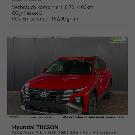
Irrtümer vorbehalten.
Verbrauch kombiniert:
6,70 l/100km
CO
-Klasse:
E
2
CO
-Emissionen:
152,00 g/km
2
Hyundai TUCSON
NX4 Pure 1.6 T-GDI 2WD 48V / Sitz + Lenkradheiz. LED Tempomat Alu 17"