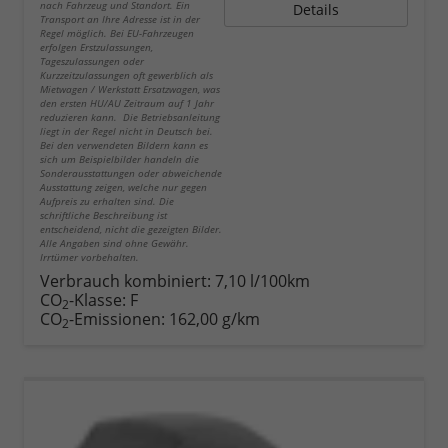
nach Fahrzeug und Standort. Ein
Details
Transport an Ihre Adresse ist in der
Regel möglich. Bei EU-Fahrzeugen
erfolgen Erstzulassungen,
Tageszulassungen oder
Kurzzeitzulassungen oft gewerblich als
Mietwagen / Werkstatt Ersatzwagen, was
den ersten HU/AU Zeitraum auf 1 Jahr
reduzieren kann. Die Betriebsanleitung
liegt in der Regel nicht in Deutsch bei.
Bei den verwendeten Bildern kann es
sich um Beispielbilder handeln die
Sonderausstattungen oder abweichende
Ausstattung zeigen, welche nur gegen
Aufpreis zu erhalten sind. Die
schriftliche Beschreibung ist
entscheidend, nicht die gezeigten Bilder.
Alle Angaben sind ohne Gewähr.
Irrtümer vorbehalten.
Verbrauch kombiniert:
7,10 l/100km
CO
-Klasse:
F
2
CO
-Emissionen:
162,00 g/km
2