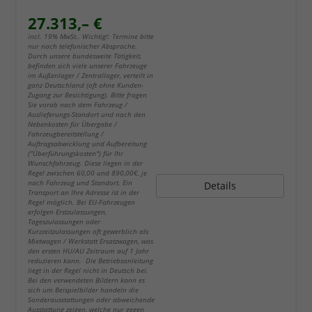
27.313,– €
incl. 19% MwSt.. Wichtig!: Termine bitte
nur nach telefonischer Absprache.
Durch unsere bundesweite Tätigkeit,
befinden sich viele unserer Fahrzeuge
im Außenlager / Zentrallager, verteilt in
ganz Deutschland (oft ohne Kunden-
Zugang zur Besichtigung). Bitte fragen
Sie vorab nach dem Fahrzeug /
Auslieferungs-Standort und nach den
Nebenkosten für Übergabe /
Fahrzeugbereitstellung /
Auftragsabwicklung und Aufbereitung
("Überführungskosten") für Ihr
Wunschfahrzeug. Diese liegen in der
Regel zwischen 60,00 und 890,00€, je
nach Fahrzeug und Standort. Ein
Details
Transport an Ihre Adresse ist in der
Regel möglich. Bei EU-Fahrzeugen
erfolgen Erstzulassungen,
Tageszulassungen oder
Kurzzeitzulassungen oft gewerblich als
Mietwagen / Werkstatt Ersatzwagen, was
den ersten HU/AU Zeitraum auf 1 Jahr
reduzieren kann. Die Betriebsanleitung
liegt in der Regel nicht in Deutsch bei.
Bei den verwendeten Bildern kann es
sich um Beispielbilder handeln die
Sonderausstattungen oder abweichende
Ausstattung zeigen, welche nur gegen