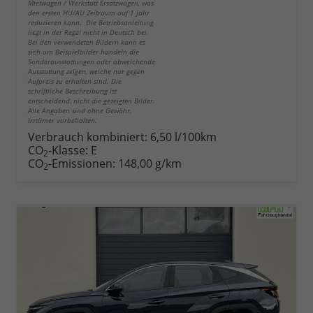
Mietwagen / Werkstatt Ersatzwagen, was
den ersten HU/AU Zeitraum auf 1 Jahr
reduzieren kann. Die Betriebsanleitung
liegt in der Regel nicht in Deutsch bei.
Bei den verwendeten Bildern kann es
sich um Beispielbilder handeln die
Sonderausstattungen oder abweichende
Ausstattung zeigen, welche nur gegen
Aufpreis zu erhalten sind. Die
schriftliche Beschreibung ist
entscheidend, nicht die gezeigten Bilder.
Alle Angaben sind ohne Gewähr.
Irrtümer vorbehalten.
Verbrauch kombiniert:
6,50 l/100km
CO
-Klasse:
E
2
CO
-Emissionen:
148,00 g/km
2