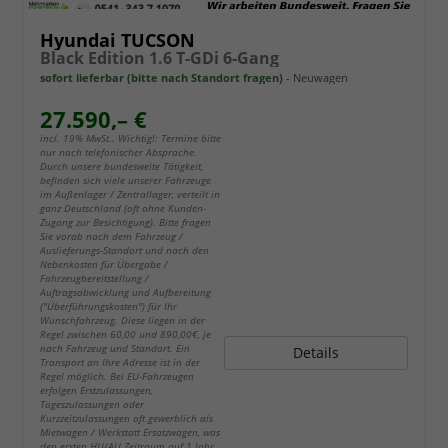
Hyundai TUCSON
Black Edition 1.6 T-GDi 6-Gang
sofort lieferbar (bitte nach Standort fragen)
Neuwagen
27.590,– €
incl. 19% MwSt.. Wichtig!: Termine bitte
nur nach telefonischer Absprache.
Durch unsere bundesweite Tätigkeit,
befinden sich viele unserer Fahrzeuge
im Außenlager / Zentrallager, verteilt in
ganz Deutschland (oft ohne Kunden-
Zugang zur Besichtigung). Bitte fragen
Sie vorab nach dem Fahrzeug /
Auslieferungs-Standort und nach den
Nebenkosten für Übergabe /
Fahrzeugbereitstellung /
Auftragsabwicklung und Aufbereitung
("Überführungskosten") für Ihr
Wunschfahrzeug. Diese liegen in der
Regel zwischen 60,00 und 890,00€, je
nach Fahrzeug und Standort. Ein
Details
Transport an Ihre Adresse ist in der
Regel möglich. Bei EU-Fahrzeugen
erfolgen Erstzulassungen,
Tageszulassungen oder
Kurzzeitzulassungen oft gewerblich als
Mietwagen / Werkstatt Ersatzwagen, was
den ersten HU/AU Zeitraum auf 1 Jahr