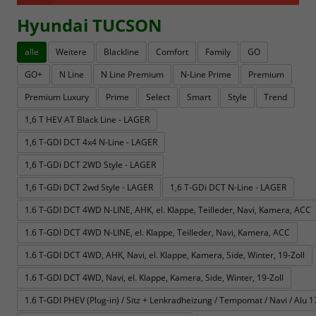
Hyundai TUCSON
alle
Weitere
Blackline
Comfort
Family
GO
GO+
N Line
N Line Premium
N-Line Prime
Premium
Premium Luxury
Prime
Select
Smart
Style
Trend
1,6 T HEV AT Black Line - LAGER
1,6 T-GDI DCT 4x4 N-Line - LAGER
1,6 T-GDi DCT 2WD Style - LAGER
1,6 T-GDi DCT 2wd Style - LAGER
1,6 T-GDi DCT N-Line - LAGER
1.6 T-GDI DCT 4WD N-LINE, AHK, el. Klappe, Teilleder, Navi, Kamera, ACC
1.6 T-GDI DCT 4WD N-LINE, el. Klappe, Teilleder, Navi, Kamera, ACC
1.6 T-GDI DCT 4WD, AHK, Navi, el. Klappe, Kamera, Side, Winter, 19-Zoll
1.6 T-GDI DCT 4WD, Navi, el. Klappe, Kamera, Side, Winter, 19-Zoll
1.6 T-GDI PHEV (Plug-in) / Sitz + Lenkradheizung / Tempomat / Navi / Alu 17