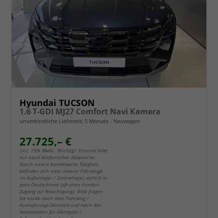
Hyundai TUCSON
1.6 T-GDI MJ27 Comfort Navi Kamera
unverbindliche Lieferzeit:
5 Monate
Neuwagen
27.725,– €
incl. 19% MwSt.. Wichtig!: Termine bitte
nur nach telefonischer Absprache.
Durch unsere bundesweite Tätigkeit,
befinden sich viele unserer Fahrzeuge
im Außenlager / Zentrallager, verteilt in
ganz Deutschland (oft ohne Kunden-
Zugang zur Besichtigung). Bitte fragen
Sie vorab nach dem Fahrzeug /
Auslieferungs-Standort und nach den
Nebenkosten für Übergabe /