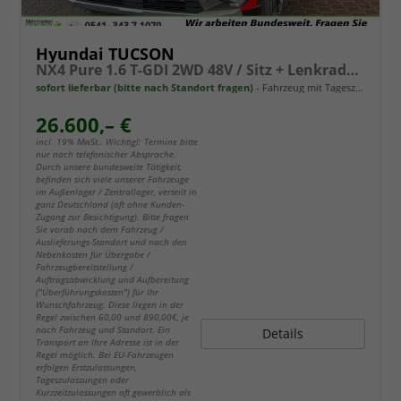
Hyundai TUCSON
NX4 Pure 1.6 T-GDI 2WD 48V / Sitz + Lenkradheiz. LED Tempomat Alu 17"
sofort lieferbar (bitte nach Standort fragen)
Fahrzeug mit Tageszulassung
26.600,– €
incl. 19% MwSt.. Wichtig!: Termine bitte
nur nach telefonischer Absprache.
Durch unsere bundesweite Tätigkeit,
befinden sich viele unserer Fahrzeuge
im Außenlager / Zentrallager, verteilt in
ganz Deutschland (oft ohne Kunden-
Zugang zur Besichtigung). Bitte fragen
Sie vorab nach dem Fahrzeug /
Auslieferungs-Standort und nach den
Nebenkosten für Übergabe /
Fahrzeugbereitstellung /
Auftragsabwicklung und Aufbereitung
("Überführungskosten") für Ihr
Wunschfahrzeug. Diese liegen in der
Regel zwischen 60,00 und 890,00€, je
nach Fahrzeug und Standort. Ein
Details
Transport an Ihre Adresse ist in der
Regel möglich. Bei EU-Fahrzeugen
erfolgen Erstzulassungen,
Tageszulassungen oder
Kurzzeitzulassungen oft gewerblich als