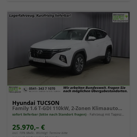
Hyundai TUCSON
Family 1.6 T-GDI 110kW, 2-Zonen Klimaautomatik, Sitzheizung, AppleCarPlay&Android Auto, Freisprecheinrichtung, Radio DAB, Verkehrszeichenerkennung, Rückfahrkamera, eCall Notrufsystem, 17 Zoll Leichtmetallfelgen, uvm.
sofort lieferbar (bitte nach Standort fragen)
Fahrzeug mit Tageszulassung
25.970,– €
incl. 19% MwSt.. Wichtig!: Termine bitte