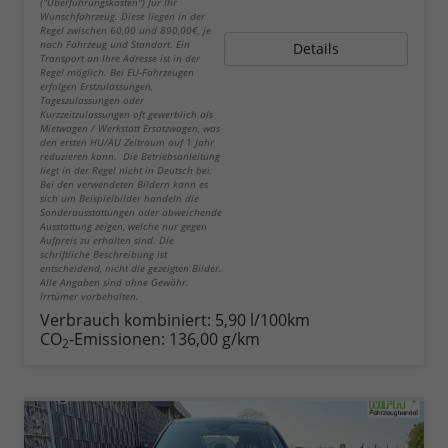
("Überführungskosten") für Ihr
Wunschfahrzeug. Diese liegen in der
Regel zwischen 60,00 und 890,00€, je
nach Fahrzeug und Standort. Ein
Details
Transport an Ihre Adresse ist in der
Regel möglich. Bei EU-Fahrzeugen
erfolgen Erstzulassungen,
Tageszulassungen oder
Kurzzeitzulassungen oft gewerblich als
Mietwagen / Werkstatt Ersatzwagen, was
den ersten HU/AU Zeitraum auf 1 Jahr
reduzieren kann. Die Betriebsanleitung
liegt in der Regel nicht in Deutsch bei.
Bei den verwendeten Bildern kann es
sich um Beispielbilder handeln die
Sonderausstattungen oder abweichende
Ausstattung zeigen, welche nur gegen
Aufpreis zu erhalten sind. Die
schriftliche Beschreibung ist
entscheidend, nicht die gezeigten Bilder.
Alle Angaben sind ohne Gewähr.
Irrtümer vorbehalten.
Verbrauch kombiniert:
5,90 l/100km
CO
-Emissionen:
136,00 g/km
2