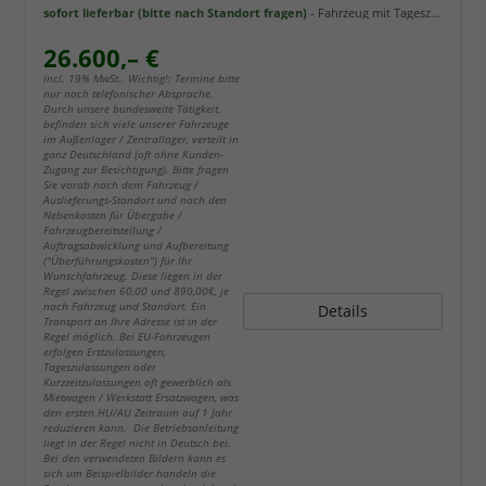
sofort lieferbar (bitte nach Standort fragen)
Fahrzeug mit Tageszulassung
26.600,– €
incl. 19% MwSt.. Wichtig!: Termine bitte
nur nach telefonischer Absprache.
Durch unsere bundesweite Tätigkeit,
befinden sich viele unserer Fahrzeuge
im Außenlager / Zentrallager, verteilt in
ganz Deutschland (oft ohne Kunden-
Zugang zur Besichtigung). Bitte fragen
Sie vorab nach dem Fahrzeug /
Auslieferungs-Standort und nach den
Nebenkosten für Übergabe /
Fahrzeugbereitstellung /
Auftragsabwicklung und Aufbereitung
("Überführungskosten") für Ihr
Wunschfahrzeug. Diese liegen in der
Regel zwischen 60,00 und 890,00€, je
nach Fahrzeug und Standort. Ein
Details
Transport an Ihre Adresse ist in der
Regel möglich. Bei EU-Fahrzeugen
erfolgen Erstzulassungen,
Tageszulassungen oder
Kurzzeitzulassungen oft gewerblich als
Mietwagen / Werkstatt Ersatzwagen, was
den ersten HU/AU Zeitraum auf 1 Jahr
reduzieren kann. Die Betriebsanleitung
liegt in der Regel nicht in Deutsch bei.
Bei den verwendeten Bildern kann es
sich um Beispielbilder handeln die