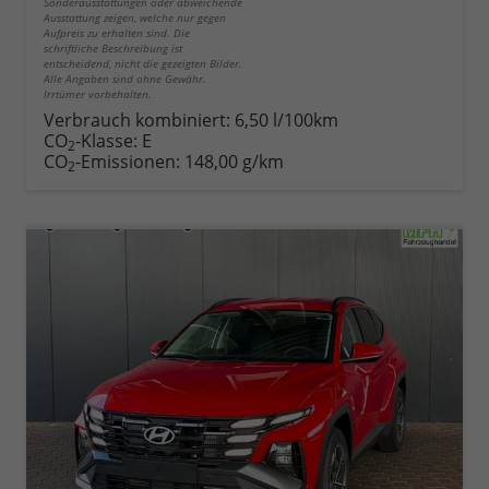
Sonderausstattungen oder abweichende
Ausstattung zeigen, welche nur gegen
Aufpreis zu erhalten sind. Die
schriftliche Beschreibung ist
entscheidend, nicht die gezeigten Bilder.
Alle Angaben sind ohne Gewähr.
Irrtümer vorbehalten.
Verbrauch kombiniert:
6,50 l/100km
CO
-Klasse:
E
2
CO
-Emissionen:
148,00 g/km
2