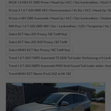
MY26 1.6 HEV AT 2WD Prime / Head-Up / ACC / Sitz+Lenkradheiz. / Krell / E-
N-Line X 1.6 T-GDI 4WD HEV / Panoramadach / 4x Shz / ACC / Head-Up / Krel
N-Line x HEV 2WD Automatik / Head-Up / ACC / Sitz+Lenkradheiz. / Sitzbelüft
NX4 Pure 1.6 T-GDI 2WD 48V / Sitz + Lenkradheiz. / LED / Tempomat / Alu 
Select DCT Nav LED Privacy 18Z TotW Keyl
Select DCT Nav LED SHZ Privacy 18Z TotW
Select MHEV DCT Nav Privacy 18Z TotW Keyl
Trend 1.6 T-GDI 150PS Automatik TZ 2026 Teil-Leder Sitzheizung v+h Le
Trend 1.6 T-GDI 288PS Automatik PHEV Krell-Sound Teill-Leder elektr. H
Trend MHEV DCT Matrix PrivG SHZ el.HK 18Z