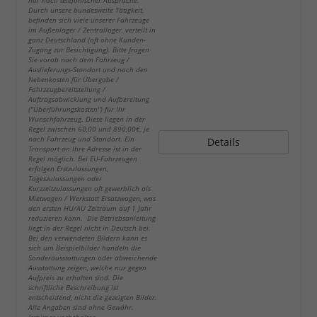
nur nach telefonischer Absprache.
Durch unsere bundesweite Tätigkeit,
befinden sich viele unserer Fahrzeuge
im Außenlager / Zentrallager, verteilt in
ganz Deutschland (oft ohne Kunden-
Zugang zur Besichtigung). Bitte fragen
Sie vorab nach dem Fahrzeug /
Auslieferungs-Standort und nach den
Nebenkosten für Übergabe /
Fahrzeugbereitstellung /
Auftragsabwicklung und Aufbereitung
("Überführungskosten") für Ihr
Wunschfahrzeug. Diese liegen in der
Regel zwischen 60,00 und 890,00€, je
nach Fahrzeug und Standort. Ein
Details
Transport an Ihre Adresse ist in der
Regel möglich. Bei EU-Fahrzeugen
erfolgen Erstzulassungen,
Tageszulassungen oder
Kurzzeitzulassungen oft gewerblich als
Mietwagen / Werkstatt Ersatzwagen, was
den ersten HU/AU Zeitraum auf 1 Jahr
reduzieren kann. Die Betriebsanleitung
liegt in der Regel nicht in Deutsch bei.
Bei den verwendeten Bildern kann es
sich um Beispielbilder handeln die
Sonderausstattungen oder abweichende
Ausstattung zeigen, welche nur gegen
Aufpreis zu erhalten sind. Die
schriftliche Beschreibung ist
entscheidend, nicht die gezeigten Bilder.
Alle Angaben sind ohne Gewähr.