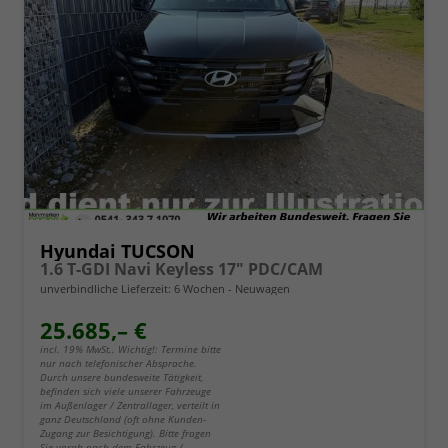
Hyundai TUCSON
1.6 T-GDI Navi Keyless 17" PDC/CAM
unverbindliche Lieferzeit:
6 Wochen
Neuwagen
25.685,– €
incl. 19% MwSt.. Wichtig!: Termine bitte
nur nach telefonischer Absprache.
Durch unsere bundesweite Tätigkeit,
befinden sich viele unserer Fahrzeuge
im Außenlager / Zentrallager, verteilt in
ganz Deutschland (oft ohne Kunden-
Zugang zur Besichtigung). Bitte fragen
Sie vorab nach dem Fahrzeug /