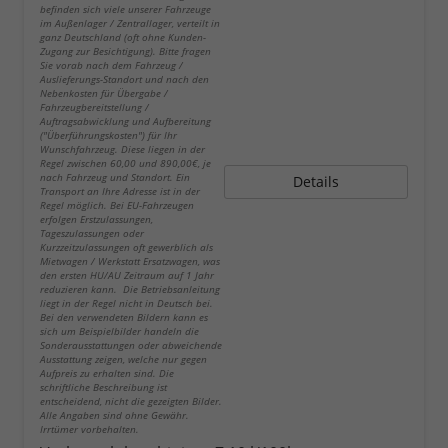
befinden sich viele unserer Fahrzeuge
im Außenlager / Zentrallager, verteilt in
ganz Deutschland (oft ohne Kunden-
Zugang zur Besichtigung). Bitte fragen
Sie vorab nach dem Fahrzeug /
Auslieferungs-Standort und nach den
Nebenkosten für Übergabe /
Fahrzeugbereitstellung /
Auftragsabwicklung und Aufbereitung
("Überführungskosten") für Ihr
Wunschfahrzeug. Diese liegen in der
Regel zwischen 60,00 und 890,00€, je
nach Fahrzeug und Standort. Ein
Details
Transport an Ihre Adresse ist in der
Regel möglich. Bei EU-Fahrzeugen
erfolgen Erstzulassungen,
Tageszulassungen oder
Kurzzeitzulassungen oft gewerblich als
Mietwagen / Werkstatt Ersatzwagen, was
den ersten HU/AU Zeitraum auf 1 Jahr
reduzieren kann. Die Betriebsanleitung
liegt in der Regel nicht in Deutsch bei.
Bei den verwendeten Bildern kann es
sich um Beispielbilder handeln die
Sonderausstattungen oder abweichende
Ausstattung zeigen, welche nur gegen
Aufpreis zu erhalten sind. Die
schriftliche Beschreibung ist
entscheidend, nicht die gezeigten Bilder.
Alle Angaben sind ohne Gewähr.
Irrtümer vorbehalten.