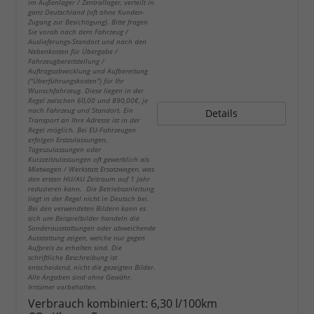
im Außenlager / Zentrallager, verteilt in
ganz Deutschland (oft ohne Kunden-
Zugang zur Besichtigung). Bitte fragen
Sie vorab nach dem Fahrzeug /
Auslieferungs-Standort und nach den
Nebenkosten für Übergabe /
Fahrzeugbereitstellung /
Auftragsabwicklung und Aufbereitung
("Überführungskosten") für Ihr
Wunschfahrzeug. Diese liegen in der
Regel zwischen 60,00 und 890,00€, je
nach Fahrzeug und Standort. Ein
Details
Transport an Ihre Adresse ist in der
Regel möglich. Bei EU-Fahrzeugen
erfolgen Erstzulassungen,
Tageszulassungen oder
Kurzzeitzulassungen oft gewerblich als
Mietwagen / Werkstatt Ersatzwagen, was
den ersten HU/AU Zeitraum auf 1 Jahr
reduzieren kann. Die Betriebsanleitung
liegt in der Regel nicht in Deutsch bei.
Bei den verwendeten Bildern kann es
sich um Beispielbilder handeln die
Sonderausstattungen oder abweichende
Ausstattung zeigen, welche nur gegen
Aufpreis zu erhalten sind. Die
schriftliche Beschreibung ist
entscheidend, nicht die gezeigten Bilder.
Alle Angaben sind ohne Gewähr.
Irrtümer vorbehalten.
Verbrauch kombiniert:
6,30 l/100km