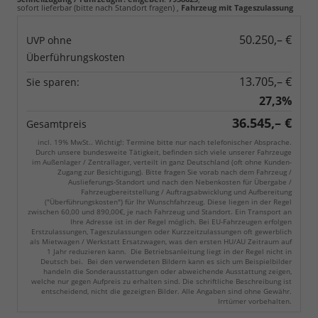
sofort lieferbar (bitte nach Standort fragen)
,
Fahrzeug mit Tageszulassung
50.250,– €
UVP ohne
Überführungskosten
13.705,– €
Sie sparen:
27,3%
36.545,– €
Gesamtpreis
incl. 19% MwSt.. Wichtig!: Termine bitte nur nach telefonischer Absprache.
Durch unsere bundesweite Tätigkeit, befinden sich viele unserer Fahrzeuge
im Außenlager / Zentrallager, verteilt in ganz Deutschland (oft ohne Kunden-
Zugang zur Besichtigung). Bitte fragen Sie vorab nach dem Fahrzeug /
Auslieferungs-Standort und nach den Nebenkosten für Übergabe /
Fahrzeugbereitstellung / Auftragsabwicklung und Aufbereitung
("Überführungskosten") für Ihr Wunschfahrzeug. Diese liegen in der Regel
zwischen 60,00 und 890,00€, je nach Fahrzeug und Standort. Ein Transport an
Ihre Adresse ist in der Regel möglich. Bei EU-Fahrzeugen erfolgen
Erstzulassungen, Tageszulassungen oder Kurzzeitzulassungen oft gewerblich
als Mietwagen / Werkstatt Ersatzwagen, was den ersten HU/AU Zeitraum auf
1 Jahr reduzieren kann. Die Betriebsanleitung liegt in der Regel nicht in
Deutsch bei. Bei den verwendeten Bildern kann es sich um Beispielbilder
handeln die Sonderausstattungen oder abweichende Ausstattung zeigen,
welche nur gegen Aufpreis zu erhalten sind. Die schriftliche Beschreibung ist
entscheidend, nicht die gezeigten Bilder. Alle Angaben sind ohne Gewähr.
Irrtümer vorbehalten.