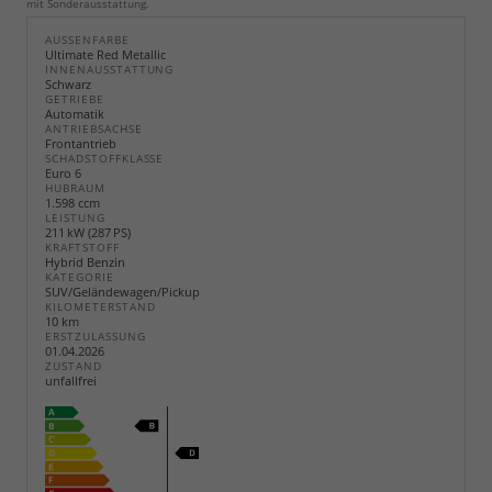
mit Sonderausstattung.
AUSSENFARBE
Ultimate Red Metallic
INNENAUSSTATTUNG
Schwarz
GETRIEBE
Automatik
ANTRIEBSACHSE
Frontantrieb
SCHADSTOFFKLASSE
Euro 6
HUBRAUM
1.598 ccm
LEISTUNG
211 kW (287 PS)
KRAFTSTOFF
Hybrid Benzin
KATEGORIE
SUV/Geländewagen/Pickup
KILOMETERSTAND
10 km
ERSTZULASSUNG
01.04.2026
ZUSTAND
unfallfrei