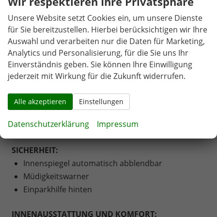
Wir respektieren Ihre Privatsphäre
2 Zonen Klimaautomatik
Unsere Website setzt Cookies ein, um unsere Dienste
Verkehrszeichenerkennung
für Sie bereitzustellen. Hierbei berücksichtigen wir Ihre
Spurhalteassistent
Auswahl und verarbeiten nur die Daten für Marketing,
Analytics und Personalisierung, für die Sie uns Ihr
MULTIMEDIA UND KOMMUNIKATION:
Einverständnis geben. Sie können Ihre Einwilligung
Bordcomputer
jederzeit mit Wirkung für die Zukunft widerrufen.
DAB Receiver
Android Auto
Alle akzeptieren
Einstellungen
Apple Car Play
Datenschutzerklärung
Impressum
Touchscreen
SICHERHEIT:
Innenspiegel automatisch abblendbar
Müdigkeitswarner
Einparkhilfe hinten
INNENAUSSTATTUNG UND KOMFORT: