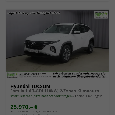
Hyundai TUCSON
Family 1.6 T-GDI 110kW, 2-Zonen Klimaautomatik, Sitzheizung, AppleCarPlay&Android Auto, Freisprecheinrichtung, Radio DAB, Verkehrszeichenerkennung, Rückfahrkamera, eCall Notrufsystem, 17 Zoll Leichtmetallfelgen, uvm.
sofort lieferbar (bitte nach Standort fragen)
Fahrzeug mit Tageszulassung
25.970,– €
incl. 19% MwSt.. Wichtig!: Termine bitte