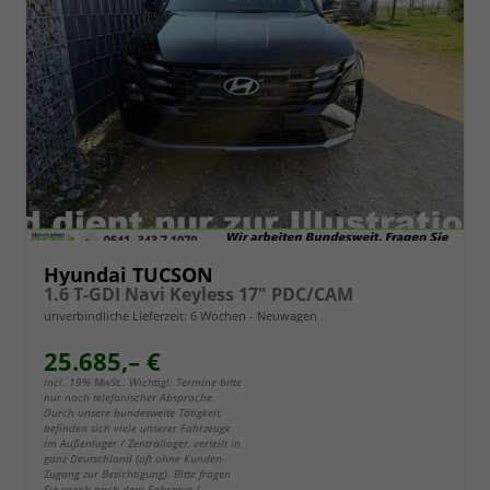
Hyundai TUCSON
1.6 T-GDI Navi Keyless 17" PDC/CAM
unverbindliche Lieferzeit:
6 Wochen
Neuwagen
25.685,– €
incl. 19% MwSt.. Wichtig!: Termine bitte
nur nach telefonischer Absprache.
Durch unsere bundesweite Tätigkeit,
befinden sich viele unserer Fahrzeuge
im Außenlager / Zentrallager, verteilt in
ganz Deutschland (oft ohne Kunden-
Zugang zur Besichtigung). Bitte fragen
Sie vorab nach dem Fahrzeug /