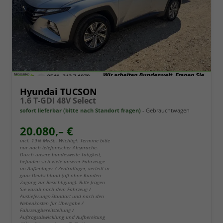
Hyundai TUCSON
1.6 T-GDI 48V Select
sofort lieferbar (bitte nach Standort fragen)
Gebrauchtwagen
20.080,– €
incl. 19% MwSt.. Wichtig!: Termine bitte
nur nach telefonischer Absprache.
Durch unsere bundesweite Tätigkeit,
befinden sich viele unserer Fahrzeuge
im Außenlager / Zentrallager, verteilt in
ganz Deutschland (oft ohne Kunden-
Zugang zur Besichtigung). Bitte fragen
Sie vorab nach dem Fahrzeug /
Auslieferungs-Standort und nach den
Nebenkosten für Übergabe /
Fahrzeugbereitstellung /
Auftragsabwicklung und Aufbereitung