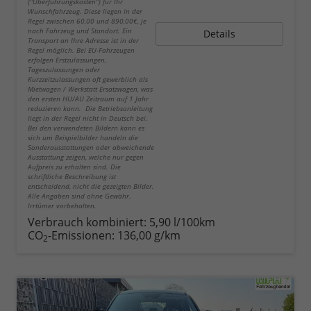
("Überführungskosten") für Ihr
Wunschfahrzeug. Diese liegen in der
Regel zwischen 60,00 und 890,00€, je
nach Fahrzeug und Standort. Ein
Details
Transport an Ihre Adresse ist in der
Regel möglich. Bei EU-Fahrzeugen
erfolgen Erstzulassungen,
Tageszulassungen oder
Kurzzeitzulassungen oft gewerblich als
Mietwagen / Werkstatt Ersatzwagen, was
den ersten HU/AU Zeitraum auf 1 Jahr
reduzieren kann. Die Betriebsanleitung
liegt in der Regel nicht in Deutsch bei.
Bei den verwendeten Bildern kann es
sich um Beispielbilder handeln die
Sonderausstattungen oder abweichende
Ausstattung zeigen, welche nur gegen
Aufpreis zu erhalten sind. Die
schriftliche Beschreibung ist
entscheidend, nicht die gezeigten Bilder.
Alle Angaben sind ohne Gewähr.
Irrtümer vorbehalten.
Verbrauch kombiniert:
5,90 l/100km
CO
-Emissionen:
136,00 g/km
2