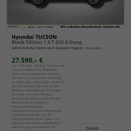
Hyundai TUCSON
Black Edition 1.6 T-GDi 6-Gang
sofort lieferbar (bitte nach Standort fragen)
Neuwagen
27.590,– €
incl. 19% MwSt.. Wichtig!: Termine bitte
nur nach telefonischer Absprache.
Durch unsere bundesweite Tätigkeit,
befinden sich viele unserer Fahrzeuge
im Außenlager / Zentrallager, verteilt in
ganz Deutschland (oft ohne Kunden-
Zugang zur Besichtigung). Bitte fragen
Sie vorab nach dem Fahrzeug /
Auslieferungs-Standort und nach den
Nebenkosten für Übergabe /
Fahrzeugbereitstellung /
Auftragsabwicklung und Aufbereitung
("Überführungskosten") für Ihr
Wunschfahrzeug. Diese liegen in der
Regel zwischen 60,00 und 890,00€, je
nach Fahrzeug und Standort. Ein
Details
Transport an Ihre Adresse ist in der