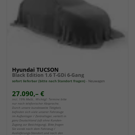
Hyundai TUCSON
Black Edition 1.6 T-GDi 6-Gang
sofort lieferbar (bitte nach Standort fragen)
Neuwagen
27.090,– €
incl. 19% MwSt.. Wichtig!: Termine bitte
nur nach telefonischer Absprache.
Durch unsere bundesweite Tätigkeit,
befinden sich viele unserer Fahrzeuge
im Außenlager / Zentrallager, verteilt in
ganz Deutschland (oft ohne Kunden-
Zugang zur Besichtigung). Bitte fragen
Sie vorab nach dem Fahrzeug /
Auslieferungs-Standort und nach den