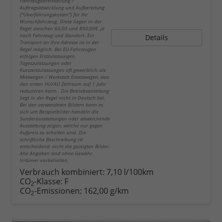
Fahrzeugbereitstellung /
Auftragsabwicklung und Aufbereitung
("Überführungskosten") für Ihr
Wunschfahrzeug. Diese liegen in der
Regel zwischen 60,00 und 890,00€, je
nach Fahrzeug und Standort. Ein
Details
Transport an Ihre Adresse ist in der
Regel möglich. Bei EU-Fahrzeugen
erfolgen Erstzulassungen,
Tageszulassungen oder
Kurzzeitzulassungen oft gewerblich als
Mietwagen / Werkstatt Ersatzwagen, was
den ersten HU/AU Zeitraum auf 1 Jahr
reduzieren kann. Die Betriebsanleitung
liegt in der Regel nicht in Deutsch bei.
Bei den verwendeten Bildern kann es
sich um Beispielbilder handeln die
Sonderausstattungen oder abweichende
Ausstattung zeigen, welche nur gegen
Aufpreis zu erhalten sind. Die
schriftliche Beschreibung ist
entscheidend, nicht die gezeigten Bilder.
Alle Angaben sind ohne Gewähr.
Irrtümer vorbehalten.
Verbrauch kombiniert:
7,10 l/100km
CO
-Klasse:
F
2
CO
-Emissionen:
162,00 g/km
2