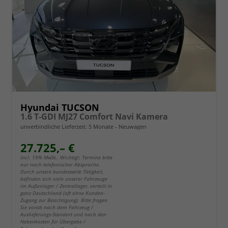
Hyundai TUCSON
1.6 T-GDI MJ27 Comfort Navi Kamera
unverbindliche Lieferzeit:
5 Monate
Neuwagen
27.725,– €
incl. 19% MwSt.. Wichtig!: Termine bitte
nur nach telefonischer Absprache.
Durch unsere bundesweite Tätigkeit,
befinden sich viele unserer Fahrzeuge
im Außenlager / Zentrallager, verteilt in
ganz Deutschland (oft ohne Kunden-
Zugang zur Besichtigung). Bitte fragen
Sie vorab nach dem Fahrzeug /
Auslieferungs-Standort und nach den
Nebenkosten für Übergabe /