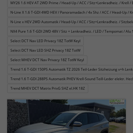
MY26 1.6 HEV AT 2WD Prime / Head-Up / ACC / Sitz+Lenkradheiz. / Krell / E-
N-Line X 1.6 T-GDI 4WD HEV / Panoramadach / 4x Shz / ACC / Head-Up / Krel
N-Line x HEV 2WD Automatik / Head-Up / ACC / Sitz+Lenkradheiz. / Sitzbelüft
NX4 Pure 1.6 T-GDI 2WD 48V / Sitz + Lenkradheiz. / LED / Tempomat / Alu 
Select DCT Nav LED Privacy 18Z TotW Keyl
Select DCT Nav LED SHZ Privacy 18Z TotW
Select MHEV DCT Nav Privacy 18Z TotW Keyl
Trend 1.6 T-GDI 150PS Automatik TZ 2026 Teil-Leder Sitzheizung v+h Le
Trend 1.6 T-GDI 288PS Automatik PHEV Krell-Sound Teill-Leder elektr. H
Trend MHEV DCT Matrix PrivG SHZ el.HK 18Z