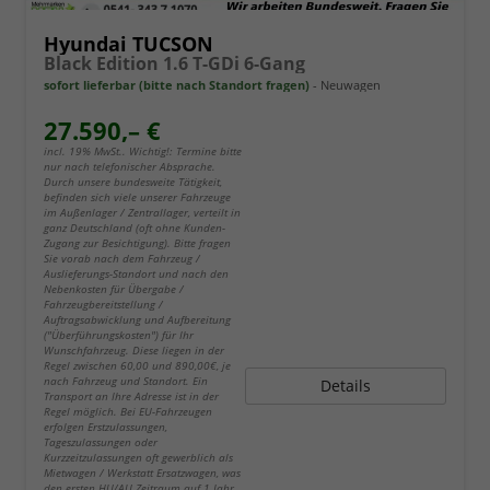
Hyundai TUCSON
Black Edition 1.6 T-GDi 6-Gang
sofort lieferbar (bitte nach Standort fragen)
Neuwagen
27.590,– €
incl. 19% MwSt.. Wichtig!: Termine bitte
nur nach telefonischer Absprache.
Durch unsere bundesweite Tätigkeit,
befinden sich viele unserer Fahrzeuge
im Außenlager / Zentrallager, verteilt in
ganz Deutschland (oft ohne Kunden-
Zugang zur Besichtigung). Bitte fragen
Sie vorab nach dem Fahrzeug /
Auslieferungs-Standort und nach den
Nebenkosten für Übergabe /
Fahrzeugbereitstellung /
Auftragsabwicklung und Aufbereitung
("Überführungskosten") für Ihr
Wunschfahrzeug. Diese liegen in der
Regel zwischen 60,00 und 890,00€, je
nach Fahrzeug und Standort. Ein
Details
Transport an Ihre Adresse ist in der
Regel möglich. Bei EU-Fahrzeugen
erfolgen Erstzulassungen,
Tageszulassungen oder
Kurzzeitzulassungen oft gewerblich als
Mietwagen / Werkstatt Ersatzwagen, was
den ersten HU/AU Zeitraum auf 1 Jahr