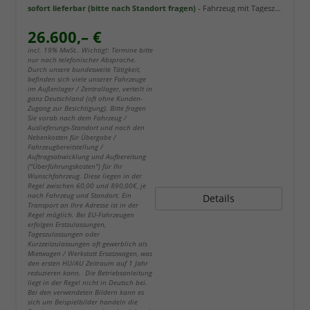
sofort lieferbar (bitte nach Standort fragen)
Fahrzeug mit Tageszulassung
26.600,– €
incl. 19% MwSt.. Wichtig!: Termine bitte
nur nach telefonischer Absprache.
Durch unsere bundesweite Tätigkeit,
befinden sich viele unserer Fahrzeuge
im Außenlager / Zentrallager, verteilt in
ganz Deutschland (oft ohne Kunden-
Zugang zur Besichtigung). Bitte fragen
Sie vorab nach dem Fahrzeug /
Auslieferungs-Standort und nach den
Nebenkosten für Übergabe /
Fahrzeugbereitstellung /
Auftragsabwicklung und Aufbereitung
("Überführungskosten") für Ihr
Wunschfahrzeug. Diese liegen in der
Regel zwischen 60,00 und 890,00€, je
nach Fahrzeug und Standort. Ein
Details
Transport an Ihre Adresse ist in der
Regel möglich. Bei EU-Fahrzeugen
erfolgen Erstzulassungen,
Tageszulassungen oder
Kurzzeitzulassungen oft gewerblich als
Mietwagen / Werkstatt Ersatzwagen, was
den ersten HU/AU Zeitraum auf 1 Jahr
reduzieren kann. Die Betriebsanleitung
liegt in der Regel nicht in Deutsch bei.
Bei den verwendeten Bildern kann es
sich um Beispielbilder handeln die