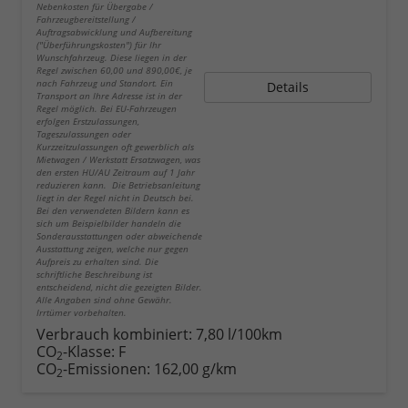
Nebenkosten für Übergabe /
Fahrzeugbereitstellung /
Auftragsabwicklung und Aufbereitung
("Überführungskosten") für Ihr
Wunschfahrzeug. Diese liegen in der
Regel zwischen 60,00 und 890,00€, je
nach Fahrzeug und Standort. Ein
Details
Transport an Ihre Adresse ist in der
Regel möglich. Bei EU-Fahrzeugen
erfolgen Erstzulassungen,
Tageszulassungen oder
Kurzzeitzulassungen oft gewerblich als
Mietwagen / Werkstatt Ersatzwagen, was
den ersten HU/AU Zeitraum auf 1 Jahr
reduzieren kann. Die Betriebsanleitung
liegt in der Regel nicht in Deutsch bei.
Bei den verwendeten Bildern kann es
sich um Beispielbilder handeln die
Sonderausstattungen oder abweichende
Ausstattung zeigen, welche nur gegen
Aufpreis zu erhalten sind. Die
schriftliche Beschreibung ist
entscheidend, nicht die gezeigten Bilder.
Alle Angaben sind ohne Gewähr.
Irrtümer vorbehalten.
Verbrauch kombiniert:
7,80 l/100km
CO
-Klasse:
F
2
CO
-Emissionen:
162,00 g/km
2