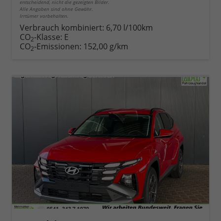
entscheidend, nicht die gezeigten Bilder.
Alle Angaben sind ohne Gewähr.
Irrtümer vorbehalten.
Verbrauch kombiniert:
6,70 l/100km
CO
-Klasse:
E
2
CO
-Emissionen:
152,00 g/km
2