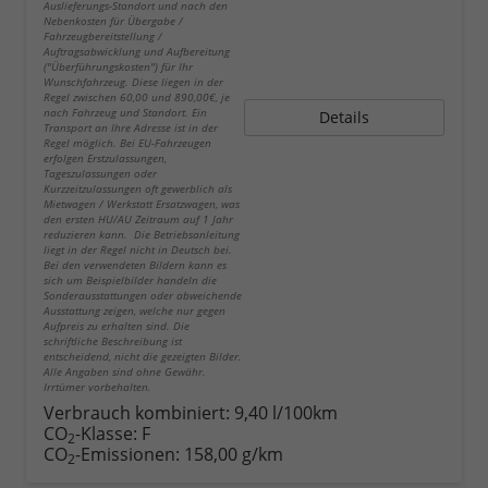
Auslieferungs-Standort und nach den
Nebenkosten für Übergabe /
Fahrzeugbereitstellung /
Auftragsabwicklung und Aufbereitung
("Überführungskosten") für Ihr
Wunschfahrzeug. Diese liegen in der
Regel zwischen 60,00 und 890,00€, je
nach Fahrzeug und Standort. Ein
Details
Transport an Ihre Adresse ist in der
Regel möglich. Bei EU-Fahrzeugen
erfolgen Erstzulassungen,
Tageszulassungen oder
Kurzzeitzulassungen oft gewerblich als
Mietwagen / Werkstatt Ersatzwagen, was
den ersten HU/AU Zeitraum auf 1 Jahr
reduzieren kann. Die Betriebsanleitung
liegt in der Regel nicht in Deutsch bei.
Bei den verwendeten Bildern kann es
sich um Beispielbilder handeln die
Sonderausstattungen oder abweichende
Ausstattung zeigen, welche nur gegen
Aufpreis zu erhalten sind. Die
schriftliche Beschreibung ist
entscheidend, nicht die gezeigten Bilder.
Alle Angaben sind ohne Gewähr.
Irrtümer vorbehalten.
Verbrauch kombiniert:
9,40 l/100km
CO
-Klasse:
F
2
CO
-Emissionen:
158,00 g/km
2