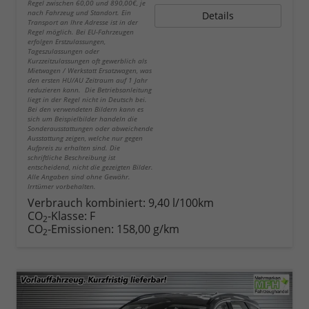
Regel zwischen 60,00 und 890,00€, je
nach Fahrzeug und Standort. Ein
Details
Transport an Ihre Adresse ist in der
Regel möglich. Bei EU-Fahrzeugen
erfolgen Erstzulassungen,
Tageszulassungen oder
Kurzzeitzulassungen oft gewerblich als
Mietwagen / Werkstatt Ersatzwagen, was
den ersten HU/AU Zeitraum auf 1 Jahr
reduzieren kann. Die Betriebsanleitung
liegt in der Regel nicht in Deutsch bei.
Bei den verwendeten Bildern kann es
sich um Beispielbilder handeln die
Sonderausstattungen oder abweichende
Ausstattung zeigen, welche nur gegen
Aufpreis zu erhalten sind. Die
schriftliche Beschreibung ist
entscheidend, nicht die gezeigten Bilder.
Alle Angaben sind ohne Gewähr.
Irrtümer vorbehalten.
Verbrauch kombiniert:
9,40 l/100km
CO
-Klasse:
F
2
CO
-Emissionen:
158,00 g/km
2