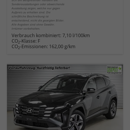
sich um Beispielbilder handeln die
Sonderausstattungen oder abweichende
Ausstattung zeigen, welche nur gegen
Aufpreis zu erhalten sind. Die
schriftliche Beschreibung ist
entscheidend, nicht die gezeigten Bilder.
Alle Angaben sind ohne Gewähr.
Irrtümer vorbehalten.
Verbrauch kombiniert:
7,10 l/100km
CO
-Klasse:
F
2
CO
-Emissionen:
162,00 g/km
2