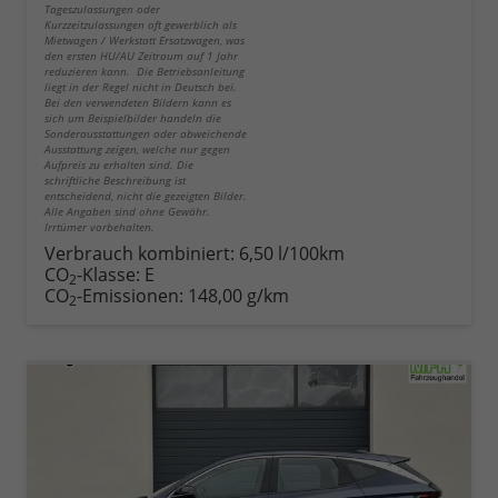
Tageszulassungen oder
Kurzzeitzulassungen oft gewerblich als
Mietwagen / Werkstatt Ersatzwagen, was
den ersten HU/AU Zeitraum auf 1 Jahr
reduzieren kann. Die Betriebsanleitung
liegt in der Regel nicht in Deutsch bei.
Bei den verwendeten Bildern kann es
sich um Beispielbilder handeln die
Sonderausstattungen oder abweichende
Ausstattung zeigen, welche nur gegen
Aufpreis zu erhalten sind. Die
schriftliche Beschreibung ist
entscheidend, nicht die gezeigten Bilder.
Alle Angaben sind ohne Gewähr.
Irrtümer vorbehalten.
Verbrauch kombiniert:
6,50 l/100km
CO
-Klasse:
E
2
CO
-Emissionen:
148,00 g/km
2