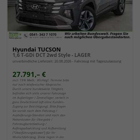
Hyundai TUCSON
1,6 T-GDi DCT 2wd Style - LAGER
unverbindliche Lieferzeit:
20.08.2026
Fahrzeug mit Tageszulassung
27.791,– €
incl. 19% MwSt.. Wichtig!: Termine bitte
nur nach telefonischer Absprache.
Durch unsere bundesweite Tätigkeit,
befinden sich viele unserer Fahrzeuge
im Außenlager / Zentrallager, verteilt in
ganz Deutschland (oft ohne Kunden-
Zugang zur Besichtigung). Bitte fragen
Sie vorab nach dem Fahrzeug /
Auslieferungs-Standort und nach den
Nebenkosten für Übergabe /
Fahrzeugbereitstellung /
Auftragsabwicklung und Aufbereitung
("Überführungskosten") für Ihr
Wunschfahrzeug. Diese liegen in der