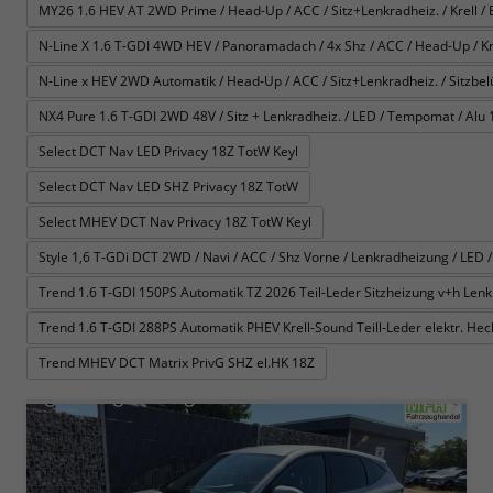
MY26 1.6 HEV AT 2WD Prime / Head-Up / ACC / Sitz+Lenkradheiz. / Krell / E-
N-Line X 1.6 T-GDI 4WD HEV / Panoramadach / 4x Shz / ACC / Head-Up / Krel
N-Line x HEV 2WD Automatik / Head-Up / ACC / Sitz+Lenkradheiz. / Sitzbelüft
NX4 Pure 1.6 T-GDI 2WD 48V / Sitz + Lenkradheiz. / LED / Tempomat / Alu 
Select DCT Nav LED Privacy 18Z TotW Keyl
Select DCT Nav LED SHZ Privacy 18Z TotW
Select MHEV DCT Nav Privacy 18Z TotW Keyl
Style 1,6 T-GDi DCT 2WD / Navi / ACC / Shz Vorne / Lenkradheizung / LED /
Trend 1.6 T-GDI 150PS Automatik TZ 2026 Teil-Leder Sitzheizung v+h Le
Trend 1.6 T-GDI 288PS Automatik PHEV Krell-Sound Teill-Leder elektr. H
Trend MHEV DCT Matrix PrivG SHZ el.HK 18Z