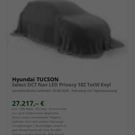
Hyundai TUCSON
Select DCT Nav LED Privacy 18Z TotW Keyl
unverbindliche Lieferzeit:
30.08.2026
Fahrzeug mit Tageszulassung
27.217,– €
incl. 19% MwSt.. Wichtig!: Termine bitte
nur nach telefonischer Absprache.
Durch unsere bundesweite Tätigkeit,
befinden sich viele unserer Fahrzeuge
im Außenlager / Zentrallager, verteilt in
ganz Deutschland (oft ohne Kunden-
Zugang zur Besichtigung). Bitte fragen