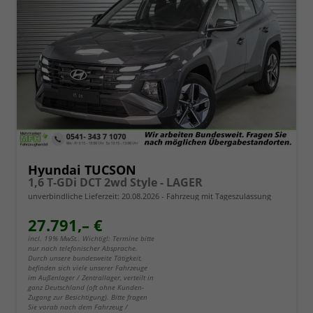
Hyundai TUCSON
1,6 T-GDi DCT 2wd Style - LAGER
unverbindliche Lieferzeit:
20.08.2026
Fahrzeug mit Tageszulassung
27.791,– €
incl. 19% MwSt.. Wichtig!: Termine bitte
nur nach telefonischer Absprache.
Durch unsere bundesweite Tätigkeit,
befinden sich viele unserer Fahrzeuge
im Außenlager / Zentrallager, verteilt in
ganz Deutschland (oft ohne Kunden-
Zugang zur Besichtigung). Bitte fragen
Sie vorab nach dem Fahrzeug /