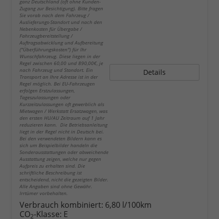
ganz Deutschland (oft ohne Kunden-
Zugang zur Besichtigung). Bitte fragen
Sie vorab nach dem Fahrzeug /
Auslieferungs-Standort und nach den
Nebenkosten für Übergabe /
Fahrzeugbereitstellung /
Auftragsabwicklung und Aufbereitung
("Überführungskosten") für Ihr
Wunschfahrzeug. Diese liegen in der
Regel zwischen 60,00 und 890,00€, je
nach Fahrzeug und Standort. Ein
Details
Transport an Ihre Adresse ist in der
Regel möglich. Bei EU-Fahrzeugen
erfolgen Erstzulassungen,
Tageszulassungen oder
Kurzzeitzulassungen oft gewerblich als
Mietwagen / Werkstatt Ersatzwagen, was
den ersten HU/AU Zeitraum auf 1 Jahr
reduzieren kann. Die Betriebsanleitung
liegt in der Regel nicht in Deutsch bei.
Bei den verwendeten Bildern kann es
sich um Beispielbilder handeln die
Sonderausstattungen oder abweichende
Ausstattung zeigen, welche nur gegen
Aufpreis zu erhalten sind. Die
schriftliche Beschreibung ist
entscheidend, nicht die gezeigten Bilder.
Alle Angaben sind ohne Gewähr.
Irrtümer vorbehalten.
Verbrauch kombiniert:
6,80 l/100km
CO
-Klasse:
E
2