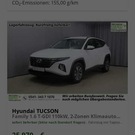
CO
-Emissionen:
155,00 g/km
2
Hyundai TUCSON
Family 1.6 T-GDI 110kW, 2-Zonen Klimaautomatik, Sitzheizung, AppleCarPlay&Android Auto, Freisprecheinrichtung, Radio DAB, Verkehrszeichenerkennung, Rückfahrkamera, eCall Notrufsystem, 17 Zoll Leichtmetallfelgen, uvm.
sofort lieferbar (bitte nach Standort fragen)
Fahrzeug mit Tageszulassung
25.970,– €