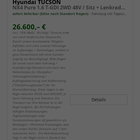
Hyundai TUCSON
NX4 Pure 1.6 T-GDI 2WD 48V / Sitz + Lenkradheiz. LED Tempomat Alu 17"
sofort lieferbar (bitte nach Standort fragen)
Fahrzeug mit Tageszulassung
26.600,– €
incl. 19% MwSt.. Wichtig!: Termine bitte
nur nach telefonischer Absprache.
Durch unsere bundesweite Tätigkeit,
befinden sich viele unserer Fahrzeuge
im Außenlager / Zentrallager, verteilt in
ganz Deutschland (oft ohne Kunden-
Zugang zur Besichtigung). Bitte fragen
Sie vorab nach dem Fahrzeug /
Auslieferungs-Standort und nach den
Nebenkosten für Übergabe /
Fahrzeugbereitstellung /
Auftragsabwicklung und Aufbereitung
("Überführungskosten") für Ihr
Wunschfahrzeug. Diese liegen in der
Regel zwischen 60,00 und 890,00€, je
nach Fahrzeug und Standort. Ein
Details
Transport an Ihre Adresse ist in der
Regel möglich. Bei EU-Fahrzeugen
erfolgen Erstzulassungen,
Tageszulassungen oder
Kurzzeitzulassungen oft gewerblich als
Mietwagen / Werkstatt Ersatzwagen, was
den ersten HU/AU Zeitraum auf 1 Jahr
reduzieren kann. Die Betriebsanleitung
liegt in der Regel nicht in Deutsch bei.