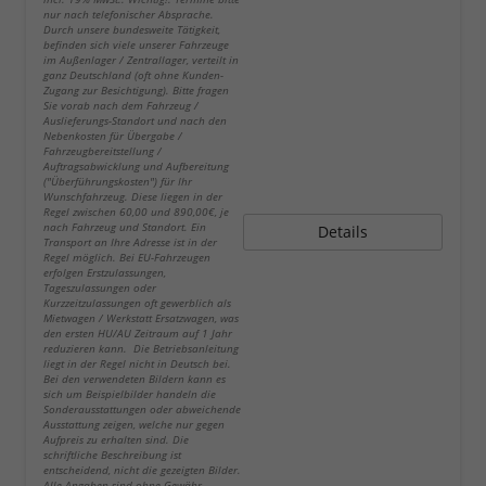
nur nach telefonischer Absprache.
Durch unsere bundesweite Tätigkeit,
befinden sich viele unserer Fahrzeuge
im Außenlager / Zentrallager, verteilt in
ganz Deutschland (oft ohne Kunden-
Zugang zur Besichtigung). Bitte fragen
Sie vorab nach dem Fahrzeug /
Auslieferungs-Standort und nach den
Nebenkosten für Übergabe /
Fahrzeugbereitstellung /
Auftragsabwicklung und Aufbereitung
("Überführungskosten") für Ihr
Wunschfahrzeug. Diese liegen in der
Regel zwischen 60,00 und 890,00€, je
nach Fahrzeug und Standort. Ein
Details
Transport an Ihre Adresse ist in der
Regel möglich. Bei EU-Fahrzeugen
erfolgen Erstzulassungen,
Tageszulassungen oder
Kurzzeitzulassungen oft gewerblich als
Mietwagen / Werkstatt Ersatzwagen, was
den ersten HU/AU Zeitraum auf 1 Jahr
reduzieren kann. Die Betriebsanleitung
liegt in der Regel nicht in Deutsch bei.
Bei den verwendeten Bildern kann es
sich um Beispielbilder handeln die
Sonderausstattungen oder abweichende
Ausstattung zeigen, welche nur gegen
Aufpreis zu erhalten sind. Die
schriftliche Beschreibung ist
entscheidend, nicht die gezeigten Bilder.
Alle Angaben sind ohne Gewähr.