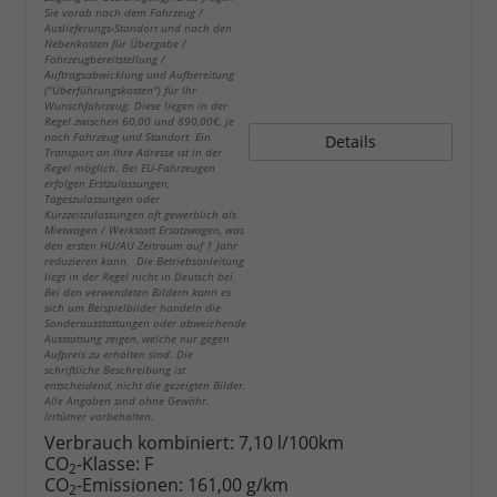
Sie vorab nach dem Fahrzeug /
Auslieferungs-Standort und nach den
Nebenkosten für Übergabe /
Fahrzeugbereitstellung /
Auftragsabwicklung und Aufbereitung
("Überführungskosten") für Ihr
Wunschfahrzeug. Diese liegen in der
Regel zwischen 60,00 und 890,00€, je
nach Fahrzeug und Standort. Ein
Details
Transport an Ihre Adresse ist in der
Regel möglich. Bei EU-Fahrzeugen
erfolgen Erstzulassungen,
Tageszulassungen oder
Kurzzeitzulassungen oft gewerblich als
Mietwagen / Werkstatt Ersatzwagen, was
den ersten HU/AU Zeitraum auf 1 Jahr
reduzieren kann. Die Betriebsanleitung
liegt in der Regel nicht in Deutsch bei.
Bei den verwendeten Bildern kann es
sich um Beispielbilder handeln die
Sonderausstattungen oder abweichende
Ausstattung zeigen, welche nur gegen
Aufpreis zu erhalten sind. Die
schriftliche Beschreibung ist
entscheidend, nicht die gezeigten Bilder.
Alle Angaben sind ohne Gewähr.
Irrtümer vorbehalten.
Verbrauch kombiniert:
7,10 l/100km
CO
-Klasse:
F
2
CO
-Emissionen:
161,00 g/km
2