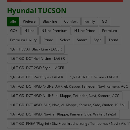
Hyundai TUCSON
alle
Weitere
Blackline
Comfort
Family
GO
GO+
N Line
N Line Premium
N-Line Prime
Premium
Premium Luxury
Prime
Select
Smart
Style
Trend
1,6 T HEV AT Black Line - LAGER
1,6 T-GDI DCT 4x4 N-Line - LAGER
1,6 T-GDi DCT 2WD Style - LAGER
1,6 T-GDi DCT 2wd Style - LAGER
1,6 T-GDi DCT N-Line - LAGER
1.6 T-GDI DCT 4WD N-LINE, AHK, el. Klappe, Teilleder, Navi, Kamera, ACC
1.6 T-GDI DCT 4WD N-LINE, el. Klappe, Teilleder, Navi, Kamera, ACC
1.6 T-GDI DCT 4WD, AHK, Navi, el. Klappe, Kamera, Side, Winter, 19-Zoll
1.6 T-GDI DCT 4WD, Navi, el. Klappe, Kamera, Side, Winter, 19-Zoll
1.6 T-GDI PHEV (Plug-in) / Sitz + Lenkradheizung / Tempomat / Navi / Alu 17