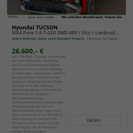
Hyundai TUCSON
NX4 Pure 1.6 T-GDI 2WD 48V / Sitz + Lenkradheiz. LED Tempomat Alu 17"
sofort lieferbar (bitte nach Standort fragen)
Fahrzeug mit Tageszulassung
26.600,– €
incl. 19% MwSt.. Wichtig!: Termine bitte
nur nach telefonischer Absprache.
Durch unsere bundesweite Tätigkeit,
befinden sich viele unserer Fahrzeuge
im Außenlager / Zentrallager, verteilt in
ganz Deutschland (oft ohne Kunden-
Zugang zur Besichtigung). Bitte fragen
Sie vorab nach dem Fahrzeug /
Auslieferungs-Standort und nach den
Nebenkosten für Übergabe /
Fahrzeugbereitstellung /
Auftragsabwicklung und Aufbereitung
("Überführungskosten") für Ihr
Wunschfahrzeug. Diese liegen in der
Regel zwischen 60,00 und 890,00€, je
nach Fahrzeug und Standort. Ein
Details
Transport an Ihre Adresse ist in der
Regel möglich. Bei EU-Fahrzeugen
erfolgen Erstzulassungen,