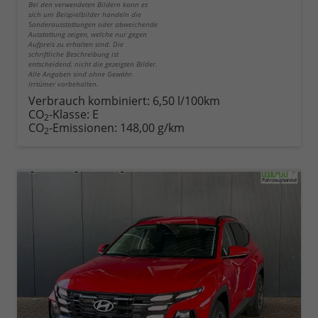
Bei den verwendeten Bildern kann es
sich um Beispielbilder handeln die
Sonderausstattungen oder abweichende
Ausstattung zeigen, welche nur gegen
Aufpreis zu erhalten sind. Die
schriftliche Beschreibung ist
entscheidend, nicht die gezeigten Bilder.
Alle Angaben sind ohne Gewähr.
Irrtümer vorbehalten.
Verbrauch kombiniert:
6,50 l/100km
CO
-Klasse:
E
2
CO
-Emissionen:
148,00 g/km
2