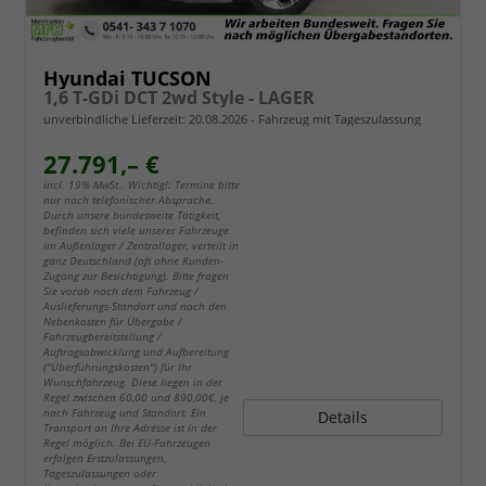
Hyundai TUCSON
1,6 T-GDi DCT 2wd Style - LAGER
unverbindliche Lieferzeit:
20.08.2026
Fahrzeug mit Tageszulassung
27.791,– €
incl. 19% MwSt.. Wichtig!: Termine bitte
nur nach telefonischer Absprache.
Durch unsere bundesweite Tätigkeit,
befinden sich viele unserer Fahrzeuge
im Außenlager / Zentrallager, verteilt in
ganz Deutschland (oft ohne Kunden-
Zugang zur Besichtigung). Bitte fragen
Sie vorab nach dem Fahrzeug /
Auslieferungs-Standort und nach den
Nebenkosten für Übergabe /
Fahrzeugbereitstellung /
Auftragsabwicklung und Aufbereitung
("Überführungskosten") für Ihr
Wunschfahrzeug. Diese liegen in der
Regel zwischen 60,00 und 890,00€, je
nach Fahrzeug und Standort. Ein
Details
Transport an Ihre Adresse ist in der
Regel möglich. Bei EU-Fahrzeugen
erfolgen Erstzulassungen,
Tageszulassungen oder