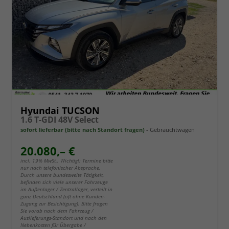
Hyundai TUCSON
1.6 T-GDI 48V Select
sofort lieferbar (bitte nach Standort fragen)
Gebrauchtwagen
20.080,– €
incl. 19% MwSt.. Wichtig!: Termine bitte
nur nach telefonischer Absprache.
Durch unsere bundesweite Tätigkeit,
befinden sich viele unserer Fahrzeuge
im Außenlager / Zentrallager, verteilt in
ganz Deutschland (oft ohne Kunden-
Zugang zur Besichtigung). Bitte fragen
Sie vorab nach dem Fahrzeug /
Auslieferungs-Standort und nach den
Nebenkosten für Übergabe /