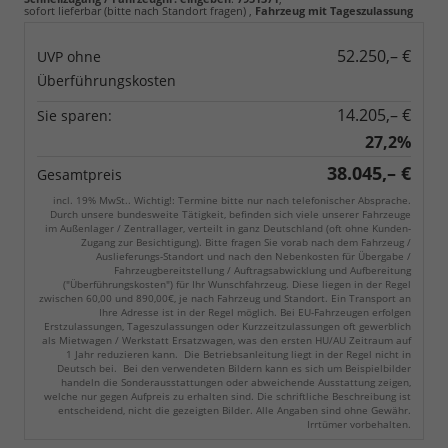
sofort lieferbar (bitte nach Standort fragen)
,
Fahrzeug mit Tageszulassung
52.250,– €
UVP ohne
Überführungskosten
14.205,– €
Sie sparen:
27,2%
38.045,– €
Gesamtpreis
incl. 19% MwSt.. Wichtig!: Termine bitte nur nach telefonischer Absprache.
Durch unsere bundesweite Tätigkeit, befinden sich viele unserer Fahrzeuge
im Außenlager / Zentrallager, verteilt in ganz Deutschland (oft ohne Kunden-
Zugang zur Besichtigung). Bitte fragen Sie vorab nach dem Fahrzeug /
Auslieferungs-Standort und nach den Nebenkosten für Übergabe /
Fahrzeugbereitstellung / Auftragsabwicklung und Aufbereitung
("Überführungskosten") für Ihr Wunschfahrzeug. Diese liegen in der Regel
zwischen 60,00 und 890,00€, je nach Fahrzeug und Standort. Ein Transport an
Ihre Adresse ist in der Regel möglich. Bei EU-Fahrzeugen erfolgen
Erstzulassungen, Tageszulassungen oder Kurzzeitzulassungen oft gewerblich
als Mietwagen / Werkstatt Ersatzwagen, was den ersten HU/AU Zeitraum auf
1 Jahr reduzieren kann. Die Betriebsanleitung liegt in der Regel nicht in
Deutsch bei. Bei den verwendeten Bildern kann es sich um Beispielbilder
handeln die Sonderausstattungen oder abweichende Ausstattung zeigen,
welche nur gegen Aufpreis zu erhalten sind. Die schriftliche Beschreibung ist
entscheidend, nicht die gezeigten Bilder. Alle Angaben sind ohne Gewähr.
Irrtümer vorbehalten.