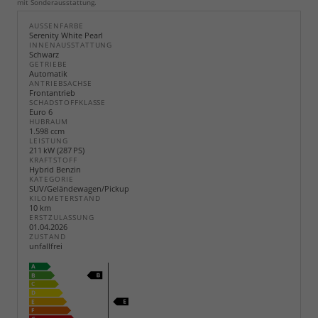
mit Sonderausstattung.
AUSSENFARBE
Serenity White Pearl
INNENAUSSTATTUNG
Schwarz
GETRIEBE
Automatik
ANTRIEBSACHSE
Frontantrieb
SCHADSTOFFKLASSE
Euro 6
HUBRAUM
1.598 ccm
LEISTUNG
211 kW (287 PS)
KRAFTSTOFF
Hybrid Benzin
KATEGORIE
SUV/Geländewagen/Pickup
KILOMETERSTAND
10 km
ERSTZULASSUNG
01.04.2026
ZUSTAND
unfallfrei