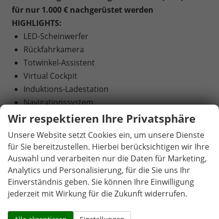
für nur 1.000 € nachgerüstet werden
HIGHLIGHTS:
LED-Scheinwerfer
Rückfahrkamera
Totwinkel-Assistent
Virtual Cockpit
Induktions-Ladestation
Navigationssystem
Fernlichtassistent (Light Assist)
Wir respektieren Ihre Privatsphäre
Abstandstempomat (Adaptive Cruise Control)
Unsere Website setzt Cookies ein, um unsere Dienste
Einparkhilfe vorne
für Sie bereitzustellen. Hierbei berücksichtigen wir Ihre
Keyless Entry
Auswahl und verarbeiten nur die Daten für Marketing,
Sitzheizung vorne
Analytics und Personalisierung, für die Sie uns Ihr
Lenkradheizung
Einverständnis geben. Sie können Ihre Einwilligung
jederzeit mit Wirkung für die Zukunft widerrufen.
2 Zonen Klimaautomatik
Verkehrszeichenerkennung