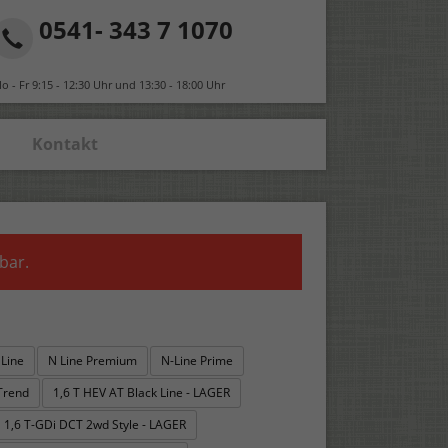
0541- 343 7 1070
o - Fr 9:15 - 12:30 Uhr und 13:30 - 18:00 Uhr
Kontakt
bar.
 Line
N Line Premium
N-Line Prime
Trend
1,6 T HEV AT Black Line - LAGER
1,6 T-GDi DCT 2wd Style - LAGER