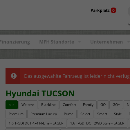
Parkplatz
0
M
Finanzierung
MFH Standorte
Unternehmen
Das ausgewählte Fahrzeug ist leider nicht verfüg
Hyundai TUCSON
alle
Weitere
Blackline
Comfort
Family
GO
GO+
N
Premium
Premium Luxury
Prime
Select
Smart
Style
1,6 T-GDI DCT 4x4 N-Line - LAGER
1,6 T-GDi DCT 2WD Style - LAGER