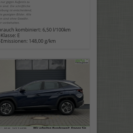
 nur gegen Aufpreis zu
n sind. Die schriftliche
eibung ist entscheidend,
ie gezeigten Bilder. Alle
n sind ohne Gewähr.
er vorbehalten.
brauch kombiniert:
6,50 l/100km
-Klasse:
E
-Emissionen:
148,00 g/km