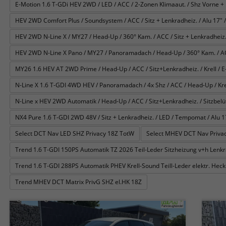
E-Motion 1.6 T-GDi HEV 2WD / LED / ACC / 2-Zonen Klimaaut. / Shz Vorne + 
HEV 2WD Comfort Plus / Soundsystem / ACC / Sitz + Lenkradheiz. / Alu 17" /
HEV 2WD N-Line X / MY27 / Head-Up / 360° Kam. / ACC / Sitz + Lenkradheiz. 
HEV 2WD N-Line X Pano / MY27 / Panoramadach / Head-Up / 360° Kam. / ACC /
MY26 1.6 HEV AT 2WD Prime / Head-Up / ACC / Sitz+Lenkradheiz. / Krell / E-
N-Line X 1.6 T-GDI 4WD HEV / Panoramadach / 4x Shz / ACC / Head-Up / Krel
N-Line x HEV 2WD Automatik / Head-Up / ACC / Sitz+Lenkradheiz. / Sitzbelüftu
NX4 Pure 1.6 T-GDI 2WD 48V / Sitz + Lenkradheiz. / LED / Tempomat / Alu 1
Select DCT Nav LED SHZ Privacy 18Z TotW
Select MHEV DCT Nav Privac
Trend 1.6 T-GDI 150PS Automatik TZ 2026 Teil-Leder Sitzheizung v+h Len
Trend 1.6 T-GDI 288PS Automatik PHEV Krell-Sound Teill-Leder elektr. He
Trend MHEV DCT Matrix PrivG SHZ el.HK 18Z