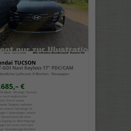
undai TUCSON
 T-GDI Navi Keyless 17" PDC/CAM
bindliche Lieferzeit:
6 Wochen
Neuwagen
.685,– €
19% MwSt.. Wichtig!: Termine
ur nach telefonischer
che. Durch unsere
weite Tätigkeit, befinden
iele unserer Fahrzeuge im
ger / Zentrallager, verteilt
z Deutschland (oft ohne
-Zugang zur Besichtigung).
fragen Sie vorab nach dem
ug / Auslieferungs-Standort