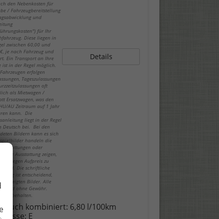
ch den Nebenkosten für
be / Fahrzeugbereitstellung
ragsabwicklung und
eitung
führungskosten") für Ihr
fahrzeug. Diese liegen in
gel zwischen 60,00 und
€, je nach Fahrzeug und
Details
rt. Ein Transport an Ihre
 ist in der Regel möglich.
-Fahrzeugen erfolgen
lassungen, Tageszulassungen
urzzeitzulassungen oft
lich als Mietwagen /
att Ersatzwagen, was den
 HU/AU Zeitraum auf 1 Jahr
eren kann. Die
sanleitung liegt in der Regel
in Deutsch bei. Bei den
deten Bildern kann es sich
spielbilder handeln die
ausstattungen oder
hende Ausstattung zeigen,
 nur gegen Aufpreis zu
n sind. Die schriftliche
eibung ist entscheidend,
ie gezeigten Bilder. Alle
d
n sind ohne Gewähr.
er vorbehalten.
brauch kombiniert:
6,80 l/100km
e
-Klasse:
E