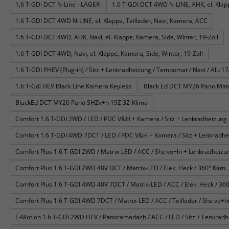
1,6 T-GDi DCT N-Line - LAGER
1.6 T-GDI DCT 4WD N-LINE, AHK, el. Klapp
1.6 T-GDI DCT 4WD N-LINE, el. Klappe, Teilleder, Navi, Kamera, ACC
1.6 T-GDI DCT 4WD, AHK, Navi, el. Klappe, Kamera, Side, Winter, 19-Zoll
1.6 T-GDI DCT 4WD, Navi, el. Klappe, Kamera, Side, Winter, 19-Zoll
1.6 T-GDI PHEV (Plug-in) / Sitz + Lenkradheizung / Tempomat / Navi / Alu 17/
1.6 T-Gdi HEV Black Line Kamera Keyless
Black Ed DCT MY26 Pano Matr
BlackEd DCT MY26 Pano SHZv+h 19Z 3Z-Klima
Comfort 1.6 T-GDI 2WD / LED / PDC V&H + Kamera / Sitz + Lenkradheizung /
Comfort 1.6 T-GDI 4WD 7DCT / LED / PDC V&H + Kamera / Sitz + Lenkradhei
Comfort Plus 1.6 T-GDI 2WD / Matrix-LED / ACC / Shz vo+hi + Lenkradheizung
Comfort Plus 1.6 T-GDI 2WD 48V DCT / Matrix-LED / Elek. Heck / 360° Kam. / T
Comfort Plus 1.6 T-GDI 4WD 48V 7DCT / Matrix-LED / ACC / Elek. Heck / 360° 
Comfort Plus 1.6 T-GDI 4WD 7DCT / Matrix-LED / ACC / Teilleder / Shz vo+hi
E-Motion 1.6 T-GDi 2WD HEV / Panoramadach / ACC / LED / Sitz + Lenkradh