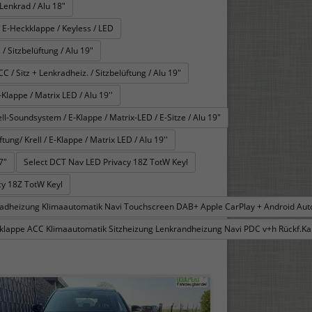
Lenkrad / Alu 18"
 E-Heckklappe / Keyless / LED
/ Sitzbelüftung / Alu 19"
 Sitz + Lenkradheiz. / Sitzbelüftung / Alu 19"
Klappe / Matrix LED / Alu 19''
l-Soundsystem / E-Klappe / Matrix-LED / E-Sitze / Alu 19"
ng/ Krell / E-Klappe / Matrix LED / Alu 19''
7"
Select DCT Nav LED Privacy 18Z TotW Keyl
y 18Z TotW Keyl
kradheizung Klimaautomatik Navi Touchscreen DAB+ Apple CarPlay + Android Au
ckklappe ACC Klimaautomatik Sitzheizung Lenkrandheizung Navi PDC v+h Rückf.Ka