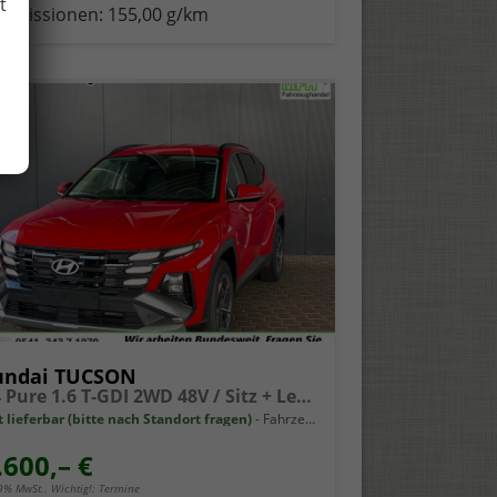
t
-Emissionen:
155,00 g/km
undai TUCSON
NX4 Pure 1.6 T-GDI 2WD 48V / Sitz + Lenkradheiz. LED Tempomat Alu 17"
t lieferbar (bitte nach Standort fragen)
Fahrzeug mit Tageszulassung
.600,– €
19% MwSt.. Wichtig!: Termine