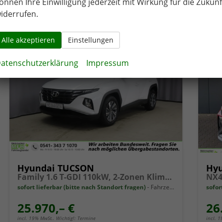
önnen Ihre Einwilligung jederzeit mit Wirkung für die Zukunf
CO
-Emissionen:
136,00 g/km
CO
2
2
iderrufen.
Alle akzeptieren
Einstellungen
atenschutzerklärung
Impressum
Hyundai TUCSON
Hy
Family 1.6 T-GDI 110kW, 2-Zonen Klimaautomatik, Sitzheizung, AppleCarPlay&Android Auto, Freisprecheinrichtung, Radio DAB, Verkehrszeichenerkennung, Rückfahrkamera, eCall Notrufsystem, 17 Zoll Leichtmetallfelgen, uvm.
sofort lieferbar (bitte nach Standort fragen)
Fahrzeug mit Tageszulassung
sofor
25.970,– €
26
incl. 19% MwSt.. Wichtig!: Termine
incl. 