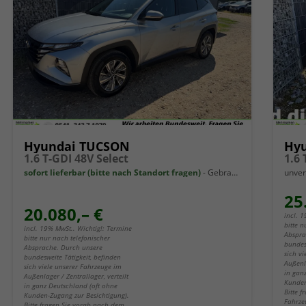
Hyundai TUCSON
Hy
1.6 T-GDI 48V Select
1.6
sofort lieferbar (bitte nach Standort fragen)
Gebrauchtwagen
unver
25
20.080,– €
incl. 
bitte n
incl. 19% MwSt.. Wichtig!: Termine
Abspra
bitte nur nach telefonischer
bundes
Absprache. Durch unsere
sich v
bundesweite Tätigkeit, befinden
Außenla
sich viele unserer Fahrzeuge im
in gan
Außenlager / Zentrallager, verteilt
Kunden
in ganz Deutschland (oft ohne
Bitte 
Kunden-Zugang zur Besichtigung).
Fahrze
Bitte fragen Sie vorab nach dem