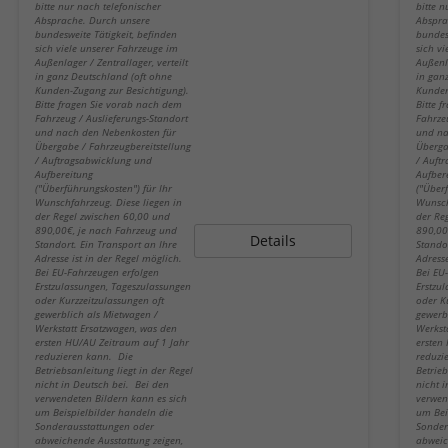
bitte nur nach telefonischer
bitte n
Absprache. Durch unsere
Abspra
bundesweite Tätigkeit, befinden
bundes
sich viele unserer Fahrzeuge im
sich v
Außenlager / Zentrallager, verteilt
Außenla
in ganz Deutschland (oft ohne
in gan
Kunden-Zugang zur Besichtigung).
Kunden
Bitte fragen Sie vorab nach dem
Bitte 
Fahrzeug / Auslieferungs-Standort
Fahrze
und nach den Nebenkosten für
und na
Übergabe / Fahrzeugbereitstellung
Überga
/ Auftragsabwicklung und
/ Auft
Aufbereitung
Aufber
("Überführungskosten") für Ihr
("Über
Wunschfahrzeug. Diese liegen in
Wunsch
der Regel zwischen 60,00 und
der Re
890,00€, je nach Fahrzeug und
890,00
Details
Standort. Ein Transport an Ihre
Stando
Adresse ist in der Regel möglich.
Adresse
Bei EU-Fahrzeugen erfolgen
Bei EU
Erstzulassungen, Tageszulassungen
Erstzu
oder Kurzzeitzulassungen oft
oder K
gewerblich als Mietwagen /
gewerb
Werkstatt Ersatzwagen, was den
Werkst
ersten HU/AU Zeitraum auf 1 Jahr
ersten
reduzieren kann. Die
reduzi
Betriebsanleitung liegt in der Regel
Betrieb
nicht in Deutsch bei. Bei den
nicht 
verwendeten Bildern kann es sich
verwen
um Beispielbilder handeln die
um Bei
Sonderausstattungen oder
Sonder
abweichende Ausstattung zeigen,
abweic