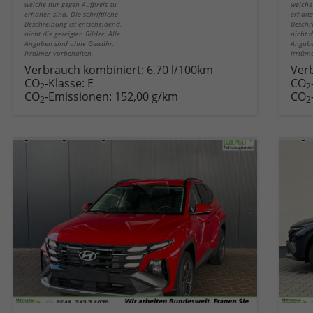
welche nur gegen Aufpreis zu
welche
erhalten sind. Die schriftliche
erhalte
Beschreibung ist entscheidend,
Beschr
nicht die gezeigten Bilder. Alle
nicht d
Angaben sind ohne Gewähr.
Angabe
Irrtümer vorbehalten.
Irrtüm
Verbrauch kombiniert:
6,70 l/100km
Ver
CO
-Klasse:
E
CO
2
2
CO
-Emissionen:
152,00 g/km
CO
2
2