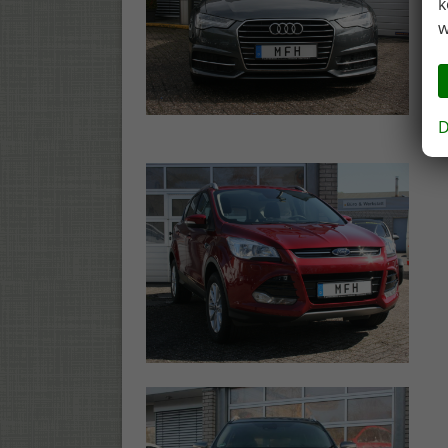
k
w
D