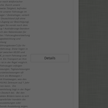
ur nach telefonischer
che. Durch unsere
weite Tätigkeit, befinden
iele unserer Fahrzeuge im
ger / Zentrallager, verteilt
z Deutschland (oft ohne
-Zugang zur Besichtigung).
fragen Sie vorab nach dem
ug / Auslieferungs-Standort
ch den Nebenkosten für
be / Fahrzeugbereitstellung
ragsabwicklung und
eitung
führungskosten") für Ihr
fahrzeug. Diese liegen in
gel zwischen 60,00 und
€, je nach Fahrzeug und
Details
rt. Ein Transport an Ihre
 ist in der Regel möglich.
-Fahrzeugen erfolgen
lassungen, Tageszulassungen
urzzeitzulassungen oft
lich als Mietwagen /
att Ersatzwagen, was den
 HU/AU Zeitraum auf 1 Jahr
eren kann. Die
sanleitung liegt in der Regel
in Deutsch bei. Bei den
deten Bildern kann es sich
spielbilder handeln die
ausstattungen oder
hende Ausstattung zeigen,