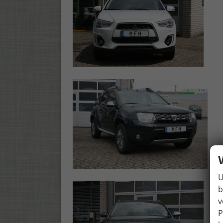
U
b
v
P