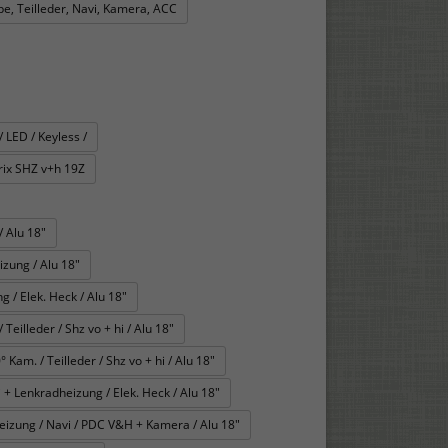
e, Teilleder, Navi, Kamera, ACC
 LED / Keyless /
ix SHZ v+h 19Z
 Alu 18"
zung / Alu 18"
 / Elek. Heck / Alu 18"
eilleder / Shz vo + hi / Alu 18"
Kam. / Teilleder / Shz vo + hi / Alu 18"
 + Lenkradheizung / Elek. Heck / Alu 18"
eizung / Navi / PDC V&H + Kamera / Alu 18"