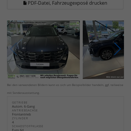
PDF-Datei, Fahrzeugexposé drucken
Bei den verwendeten Bildern kann es sich um Beispielbilder handeln, ggf. teilweise
mit Sonderausstattung.
GETRIEBE
Autom. 6-Gang
ANTRIEBSACHSE
Frontantrieb
ZYLINDER
4
SCHADSTOFFKLASSE
Euro 6d