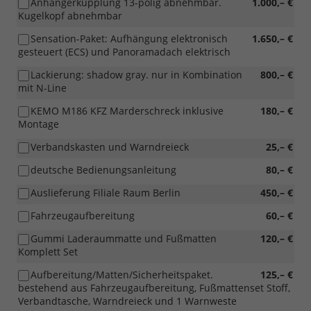
Anhängerkupplung 13-polig abnehmbar.
1.000,– €
Kugelkopf abnehmbar
Sensation-Paket: Aufhängung elektronisch
1.650,– €
gesteuert (ECS) und Panoramadach elektrisch
Lackierung: shadow gray. nur in Kombination
800,– €
mit N-Line
KEMO M186 KFZ Marderschreck inklusive
180,– €
Montage
Verbandskasten und Warndreieck
25,– €
deutsche Bedienungsanleitung
80,– €
Auslieferung Filiale Raum Berlin
450,– €
Fahrzeugaufbereitung
60,– €
Gummi Laderaummatte und Fußmatten
120,– €
Komplett Set
Aufbereitung/Matten/Sicherheitspaket.
125,– €
bestehend aus Fahrzeugaufbereitung, Fußmattenset Stoff,
Verbandtasche, Warndreieck und 1 Warnweste