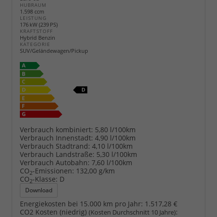
HUBRAUM
1.598 ccm
LEISTUNG
176 kW (239 PS)
KRAFTSTOFF
Hybrid Benzin
KATEGORIE
SUV/Geländewagen/Pickup
Verbrauch kombiniert:
5,80 l/100km
Verbrauch Innenstadt:
4,90 l/100km
Verbrauch Stadtrand:
4,10 l/100km
Verbrauch Landstraße:
5,30 l/100km
Verbrauch Autobahn:
7,60 l/100km
CO
-Emissionen:
132,00 g/km
2
CO
-Klasse:
D
2
Download
Energiekosten bei 15.000 km pro Jahr:
1.517,28 €
CO2 Kosten (niedrig)
:
(Kosten Durchschnitt 10 Jahre)