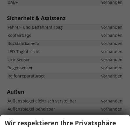
DAB+
vorhanden
Sicherheit & Assistenz
Fahrer- und Beifahrerairbag
vorhanden
Kopfairbags
vorhanden
Rückfahrkamera
vorhanden
LED-Tagfahrlicht
vorhanden
Lichtsensor
vorhanden
Regensensor
vorhanden
Reifenreparaturset
vorhanden
Außen
Außenspiegel elektrisch verstellbar
vorhanden
Außenspiegel beheizbar
vorhanden
Dachreling
vorhanden
Wir respektieren Ihre Privatsphäre