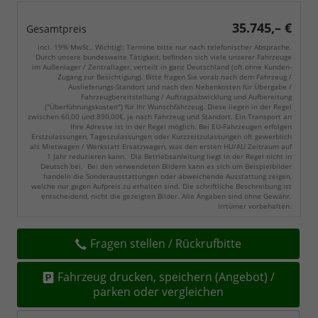
35.745,– €
Gesamtpreis
incl. 19% MwSt.. Wichtig!: Termine bitte nur nach telefonischer Absprache.
Durch unsere bundesweite Tätigkeit, befinden sich viele unserer Fahrzeuge
im Außenlager / Zentrallager, verteilt in ganz Deutschland (oft ohne Kunden-
Zugang zur Besichtigung). Bitte fragen Sie vorab nach dem Fahrzeug /
Auslieferungs-Standort und nach den Nebenkosten für Übergabe /
Fahrzeugbereitstellung / Auftragsabwicklung und Aufbereitung
("Überführungskosten") für Ihr Wunschfahrzeug. Diese liegen in der Regel
zwischen 60,00 und 890,00€, je nach Fahrzeug und Standort. Ein Transport an
Ihre Adresse ist in der Regel möglich. Bei EU-Fahrzeugen erfolgen
Erstzulassungen, Tageszulassungen oder Kurzzeitzulassungen oft gewerblich
als Mietwagen / Werkstatt Ersatzwagen, was den ersten HU/AU Zeitraum auf
1 Jahr reduzieren kann. Die Betriebsanleitung liegt in der Regel nicht in
Deutsch bei. Bei den verwendeten Bildern kann es sich um Beispielbilder
handeln die Sonderausstattungen oder abweichende Ausstattung zeigen,
welche nur gegen Aufpreis zu erhalten sind. Die schriftliche Beschreibung ist
entscheidend, nicht die gezeigten Bilder. Alle Angaben sind ohne Gewähr.
Irrtümer vorbehalten.
Fragen stellen / Rückrufbitte
Fahrzeug drucken, speichern (Angebot) /
parken oder vergleichen