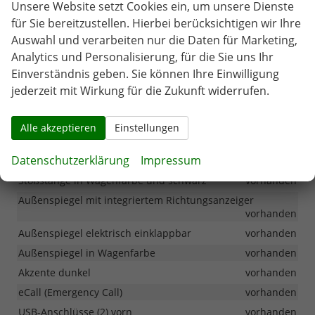
Unsere Website setzt Cookies ein, um unsere Dienste
Sonstiges
für Sie bereitzustellen. Hierbei berücksichtigen wir Ihre
Frontscheibe akustisch
vorhanden
Auswahl und verarbeiten nur die Daten für Marketing,
Frontscheibe hitzeabweisend
vorhanden
Analytics und Personalisierung, für die Sie uns Ihr
Grill dunkel-chromfarbig
vorhanden
Einverständnis geben. Sie können Ihre Einwilligung
Heckklappe automatisch
vorhanden
jederzeit mit Wirkung für die Zukunft widerrufen.
Privacy Glass ab B-Säule
vorhanden
Radkasten und Seitenscutzstreifen in schwarz
Alle akzeptieren
Einstellungen
vorhanden
Radkasten und Seitenschutzstreifen in schwarz
Datenschutzerklärung
Impressum
vorhanden
Stoßstange in Wagenfarbe und schwarz
vorhanden
Außenspiegel mit integriertem Richtungsanzeiger
vorhanden
Außenspiegel elektrisch einklappbar
vorhanden
Außenspiegel in Wagenfarbe
vorhanden
Akzente dunkel
vorhanden
eCall (Emergency Call)
vorhanden
USB-Anschlüsse (2) vorn
vorhanden