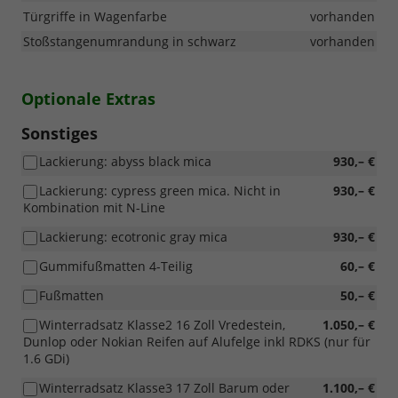
Türgriffe in Wagenfarbe
vorhanden
Stoßstangenumrandung in schwarz
vorhanden
Optionale Extras
Sonstiges
Lackierung: abyss black mica
930,– €
Lackierung: cypress green mica. Nicht in
930,– €
Kombination mit N-Line
Lackierung: ecotronic gray mica
930,– €
Gummifußmatten 4-Teilig
60,– €
Fußmatten
50,– €
Winterradsatz Klasse2 16 Zoll Vredestein,
1.050,– €
Dunlop oder Nokian Reifen auf Alufelge inkl RDKS (nur für
1.6 GDi)
Winterradsatz Klasse3 17 Zoll Barum oder
1.100,– €