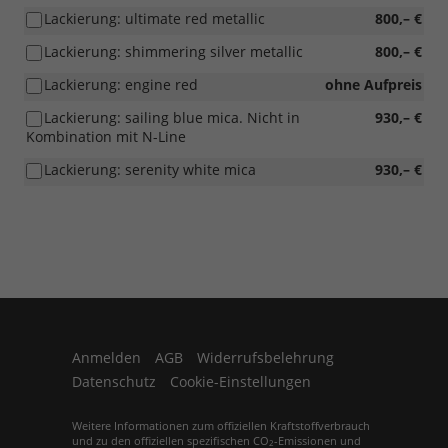
Lackierung: ultimate red metallic
800,– €
Lackierung: shimmering silver metallic
800,– €
Lackierung: engine red
ohne Aufpreis
Lackierung: sailing blue mica. Nicht in
930,– €
Kombination mit N-Line
Lackierung: serenity white mica
930,– €
Anmelden
AGB
Widerrufsbelehrung
Datenschutz
Cookie-Einstellungen
Weitere Informationen zum offiziellen Kraftstoffverbrauch
und zu den offiziellen spezifischen CO
-Emissionen und
2